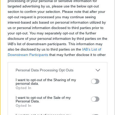
processing of your personal or sensitive information for
targeted advertising by us, please use the below opt-out
section to confirm your selection. Please note that after your
opt-out request is processed you may continue seeing
Πιο δημοφιλή
interest-based ads based on personal information utilized by
us or personal information disclosed to third parties prior to
1
your opt-out. You may separately opt-out of the further
Δολοφονία Βρετανίδας στην Κυψέλη: Οι
δύο καταθέσεις «κλειδί» της συζύγου του
disclosure of your personal information by third parties on the
26χρονου Αφγανού – Το στίγμα του
IAB’s list of downstream participants. This information may
κινητού, η θεία από την Ινδία και τα
also be disclosed by us to third parties on the
IAB’s List of
απειλητικά μηνύματα
Downstream Participants
that may further disclose it to other
2
Η Ελένη Φωτοπούλου ευχήθηκε για τη
third parties.
γιορτή του Άκη Παυλόπουλου: «Δεκαπέντε
χρόνια μου διδάσκει υπομονή και αγάπη»
Please note that this website/app uses one or more Google
Personal Data Processing Opt Outs
services and may gather and store information including but
3
Αριστοτέλης Δαμίγος: Στο Αποτεφρωτήριο
not limited to your visit or usage behaviour. You may click to
I want to opt-out of the Sharing of my
Ριτσώνας το «ύστατο χαίρε» στον Έλληνα
personal data.
σύνδεσμο του ελικοπτέρου που έπεσε στην
grant or deny consent to Google and its third-party tags to
Opted In
Ψάθα
use your data for below specified purposes in below Google
consent section.
4
I want to opt-out of the Sale of my
«Αφιέρωσε τη ζωή της στο να βοηθά
Personal Data.
ανθρώπους που είχαν ανάγκη» - Η πρώτη
Opted In
δήλωση της οικογένειας της 38χρονης
Λίζα που βρέθηκε νεκρή στην Κυψέλη