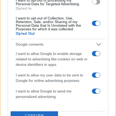
I want to opt-out of processing my
Personal Data for Targeted Advertising.
5
Η Αγγελική Ηλιάδη περιγράφει το θαύμα
Opted In
που έζησε και πώς είδε τον Χριστό μπροστά
της: «Ήταν ό,τι πιο όμορφο έχω δει στη ζωή
μου»
I want to opt-out of Collection, Use,
Retention, Sale, and/or Sharing of my
Personal Data that Is Unrelated with the
Purposes for which it was collected.
Opted Out
Πιο σχολιασμένα
Google consents
Μητσοτάκης στην υπογραφή συμφωνίας
198
για την ηλεκτρική διασύνδεση Ελλάδας –
I want to allow Google to enable storage
Κύπρου: «Ισχυρή ψήφος εμπιστοσύνης» η
related to advertising like cookies on web or
είσοδος της Meridiam στην GSI
device identifiers in apps.
Έφυγαν οι συνεργάτες, μένει η Μαρία
184
Καρυστιανού - Η επόμενη μέρα για την
I want to allow my user data to be sent to
«Ελπίδα για τη Δημοκρατία»
Google for online advertising purposes.
Canadair 515: Οι πρώτες εικόνες από την
129
κατασκευή του αεροσκάφους που θα
I want to allow Google to send me
επιχειρεί και τη νύχτα στα μέτωπα της
personalized advertising.
φωτιάς
Marfin: Η 46χρονη πήρε προθεσμία για
86
να απολογηθεί την Τρίτη – «Είναι αθώα,
CONFIRM