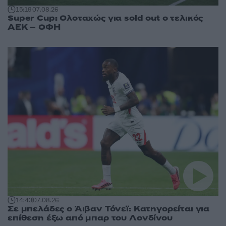
15:19
07.08.26
Super Cup: Ολοταχώς για sold out ο τελικός
ΑΕΚ – ΟΦΗ
14:43
07.08.26
Σε μπελάδες ο Άιβαν Τόνεϊ: Κατηγορείται για
επίθεση έξω από μπαρ του Λονδίνου