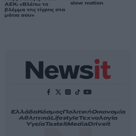
slow motion
ΑΕΚ: «Βλέπω το
βλέμμα της τίγρης στα
μάτια σου»
Ελλάδα
Κόσμος
Πολιτική
Οικονομία
Αθλητικά
Lifestyle
Τεχνολογία
Υγεία
Tasteit
Media
Driveit