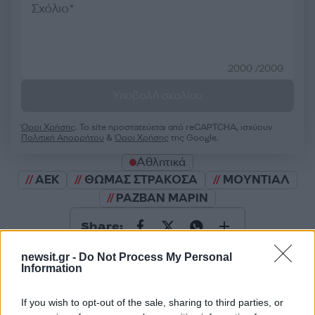
2000 /2000
Υποβολή σχολίου
Όροι Χρήσης
. Το site προστατεύεται από reCAPTCHA, ισχύουν
Πολιτική Απορρήτου
&
Όροι Χρήσης
της Google.
Αθλητικά
ΑΕΚ
ΘΩΜΑΣ ΣΤΡΑΚΟΣΑ
ΜΟΥΝΤΙΑΛ
ΡΑΖΒΑΝ ΜΑΡΙΝ
Share:
newsit.gr -
Do Not Process My Personal
Ακολουθήστε το Νewsit.gr στο
Google News
και
Information
ενημερωθείτε πρώτοι για όλη την ειδησεογραφία και τα
τελευταία νέα
της ημέρας
If you wish to opt-out of the sale, sharing to third parties, or