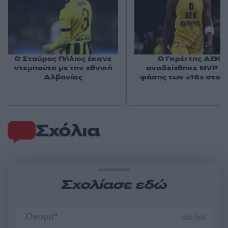
Ο Σταύρος Πήλιος έκανε
Ο Γκρέι της ΑΕΚ
ντεμπούτο με την εθνική
αναδείχθηκε MVP τ
Αλβανίας
φάσης των «16» στο 
Σχόλια
Σχολίασε εδώ
50 /50