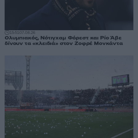
15:51
07.08.26
Ολυμπιακός, Νότιγχαμ Φόρεστ και Ρίο Άβε
δίνουν τα «κλειδιά» στον Ζοφρέ Μονκάντα