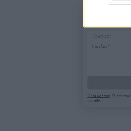
Όροι Χρήσης
. Το site π
Google.