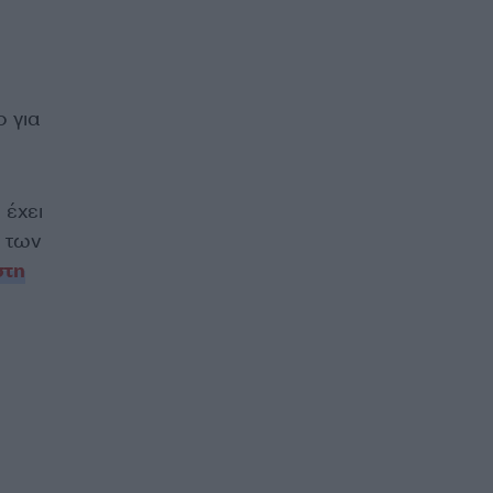
ο για
 έχει
ς των
τη