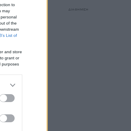
ection to
ΔΙΑΦΗΜΙΣΗ
ou may
 personal
out of the
 downstream
B’s List of
er and store
to grant or
ed purposes
ύκια
ουέτο