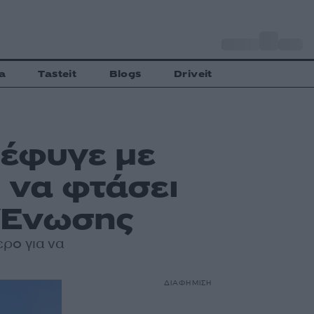
o
Αθήνα
27
C
a
Tasteit
Blogs
Driveit
 έφυγε με
 να φτάσει
ς Ένωσης
ερο για να
ΔΙΑΦΗΜΙΣΗ