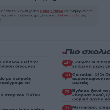
θήστε το Νewsit.gr στο
Google News
και ενημερωθείτε
 για όλη την ειδησεογραφία και τα
τελευταία νέα
της
ς
Πιο σχολι
α απολογηθεί την
Έφυγαν οι συνερ
184
δήλωση όπως και
επόμενη μέρα γι
Canadair 515: Ο
131
ίο με νεκρούς
αεροσκάφους που
 κατέγραψε τη
φωτιάς
Βγήκαν ξανά τα 
75
 η σταρ του TikTok –
«Καρυστιανού, Γ
φοβικό αρχηγικ
Μεταφορές χρημ
71
για τον έναν χρόνο