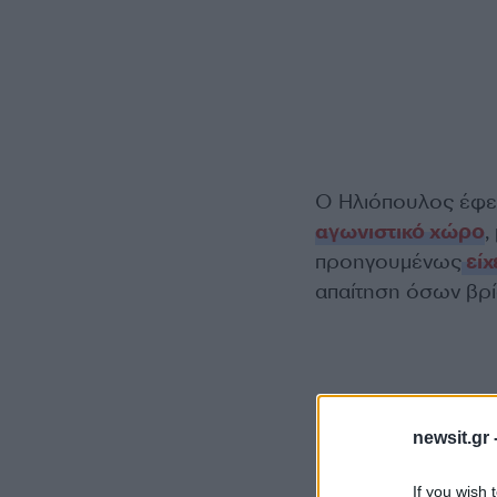
Ο Ηλιόπουλος έφε
αγωνιστικό χώρο
,
προηγουμένως
είχ
απαίτηση όσων βρί
newsit.gr 
If you wish 