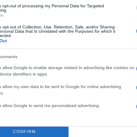
ο Αργυρό.
to opt-out of processing my Personal Data for Targeted
ing.
ΔΙΑΦΗΜΙΣΗ
In
o opt-out of Collection, Use, Retention, Sale, and/or Sharing
ersonal Data that Is Unrelated with the Purposes for which it
lected.
Out
consents
o allow Google to enable storage related to advertising like cookies on
evice identifiers in apps.
o allow my user data to be sent to Google for online advertising
s.
to allow Google to send me personalized advertising.
α
CONFIRM