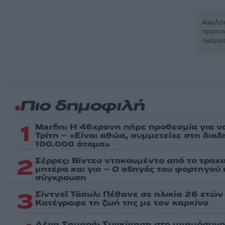
Ακολου
πρώτοι
ημέρα
Πιο δημοφιλή
1
Marfin: Η 46χρονη πήρε προθεσμία για ν
Τρίτη – «Είναι αθώα, συμμετείχε στη δια
100.000 άτομα»
2
Σέρρες: Βίντεο ντοκουμέντο από το τροχα
μητέρα και γιο – Ο οδηγός του φορτηγού
σύγκρουση
3
Σίντνεϊ Τάουλ: Πέθανε σε ηλικία 26 ετών
Kατέγραφε τη ζωή της με τον καρκίνο
Λένα Σαμαρά: Συγκίνηση στο μνημόσυνο 