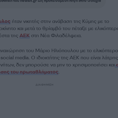
σθήκη του newsit.gr ως προτεινόμενη πηγή στην Google
υλος
ήταν νικητής στην ανάβαση της Κύμης με το
οκίνητο και μετά το θρίαμβό του πέταξε με ελικόπτερ
ιέστα της
ΑΕΚ
στη Νέα Φιλαδέλφεια.
 αναχώρηση του Μάριο Ηλιόπουλου με το ελικόπτερο
ocial media. Ο ιδιοκτήτης της ΑΕΚ που είναι λάτρη
νήτων, δεν μπορούσε να μην το χρησιμοποιήσει και
σ
τησης του πρωταθλήματος
.
ΔΙΑΦΗΜΙΣΗ