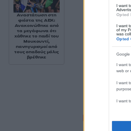
με τον Κωνσταντίν
I want 
Advertis
Opted 
Αναστάτωση στη
φιέστα της ΑΕΚ:
Ανακοινώθηκε από
I want t
of my P
τα μεγάφωνα ότι
was col
χάθηκε το παιδί του
Opted 
Μουκουντί,
πανηγυρισμοί από
τους οπαδούς μόλις
Google 
βρέθηκε
I want t
web or d
I want t
purpose
I want 
Σχόλι