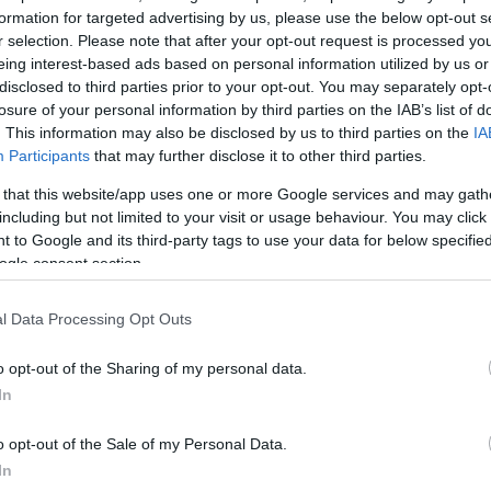
formation for targeted advertising by us, please use the below opt-out s
r selection. Please note that after your opt-out request is processed y
eing interest-based ads based on personal information utilized by us or
disclosed to third parties prior to your opt-out. You may separately opt-
losure of your personal information by third parties on the IAB’s list of
. This information may also be disclosed by us to third parties on the
IA
Participants
that may further disclose it to other third parties.
 that this website/app uses one or more Google services and may gath
including but not limited to your visit or usage behaviour. You may click 
 to Google and its third-party tags to use your data for below specifi
ogle consent section.
l Data Processing Opt Outs
o opt-out of the Sharing of my personal data.
In
συνεχίστηκε μετά τη Νέα Φιλαδέλφεια και στα μπουζο
o opt-out of the Sale of my Personal Data.
ς Ένωσης να χορεύει ζεϊμπέκικο, αλλά και να κάνει ντ
In