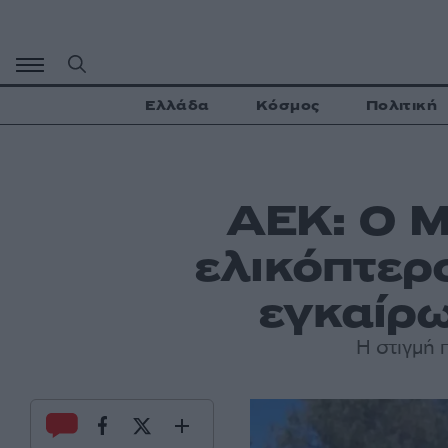
Μετάβαση
σε
περιεχόμενο
Ελλάδα
Κόσμος
Πολιτική
ΑΕΚ: Ο Μ
ελικόπτερ
εγκαίρω
Η στιγμή 