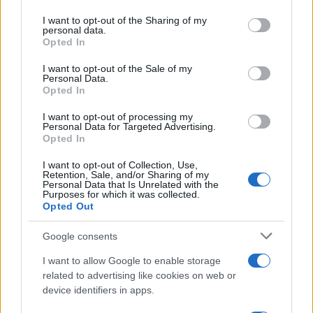
services and may gather and store information including but
not limited to your visit or usage behaviour. You may click to
I want to opt-out of the Sharing of my
personal data.
grant or deny consent to Google and its third-party tags to
Opted In
use your data for below specified purposes in below Google
consent section.
I want to opt-out of the Sale of my
Πιο δημοφιλή
Personal Data.
Opted In
1
Σοκαριστική υπόθεση στην Κρήτη:
I want to opt-out of processing my
Τουρίστας ρωτούσε πόσο να πληρώσει για
Personal Data for Targeted Advertising.
να ασελγήσει σε 10χρονο κορίτσι - Το παιδί
Opted In
καθόταν αμέριμνο σε αυλή επιχείρησης
2
I want to opt-out of Collection, Use,
Ryanair: «Ένα κομμάτι του προσώπου του
Retention, Sale, and/or Sharing of my
ήταν σαν πλαστελίνη», συγκλονίζει η
Personal Data that Is Unrelated with the
επιβάτιδα που έσωσε τον Σέρβο όταν
Purposes for which it was collected.
έσπασε το παράθυρο του αεροπλάνου
Opted Out
3
Ανησυχία από το ξέσπασμα του ιού του
Google consents
Δυτικού Νείλου με κρούσματα στην Αττική
- «Καμπανάκι» από τον Ιατρικό Σύλλογο
Αθηνών για την προστασία της δημόσιας
I want to allow Google to enable storage
υγείας
related to advertising like cookies on web or
device identifiers in apps.
4
Φωτιά σε κατάστημα στον Άλιμο –
Εκκενώθηκε πολυκατοικία