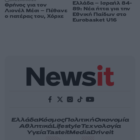
Ελλάδα – Ισραήλ 84-
Θρήνος για τον
89: Νέα ήττα για την
Λιονέλ Μέσι – Πέθανε
Εθνική Παίδων στο
ο πατέρας του, Χόρχε
Eurobasket U16
Ελλάδα
Κόσμος
Πολιτική
Οικονομία
Αθλητικά
Lifestyle
Τεχνολογία
Υγεία
Tasteit
Media
Driveit