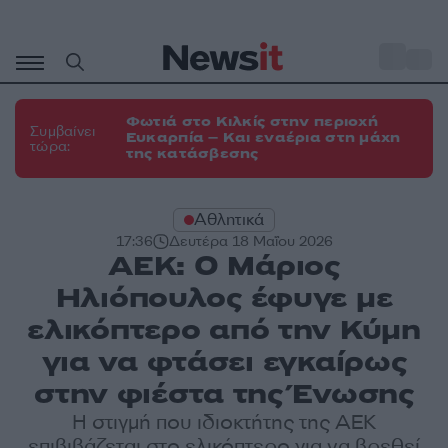
Μετάβαση
σε
o
35
περιεχόμενο
Φωτιά στο Κιλκίς στην περιοχή
Συμβαίνει
Ευκαρπία – Και εναέρια στη μάχη
τώρα:
της κατάσβεσης
Αθλητικά
17:36
Δευτέρα 18 Μαΐου 2026
ΑΕΚ: Ο Μάριος
Ηλιόπουλος έφυγε με
ελικόπτερο από την Κύμη
για να φτάσει εγκαίρως
στην φιέστα της Ένωσης
Η στιγμή που ιδιοκτήτης της ΑΕΚ
επιβιβάζεται στο ελικόπτερο για να βρεθεί