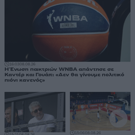
16:03
08.08.26
Η Ένωση παικτριών WNBA απάντησε σε
Καντέρ και Γουάιτ: «Δεν θα γίνουμε πολιτικό
πιόνι κανενός»
15:06
08.08.26
15:21
08.08.26