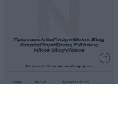
Πρωτοσέλιδα
Γνώμη
Melas Blog
Καιρός
Παράξενες Ειδήσεις
Nikos Blog
Videos
Ταυτότητα
Επικοινωνία
Διαφήμιση
Όροι
Πολιτική
Πληροφορίες α.27
Cookies
χρήσης
απορρήτου
Ν.5253/2025
Αριθμός Πιστοποίησης Μ.Η.Τ.232163
© 2026 newsit.gr. Με επιφύλαξη κάθε νομίμου δικαιώματος.