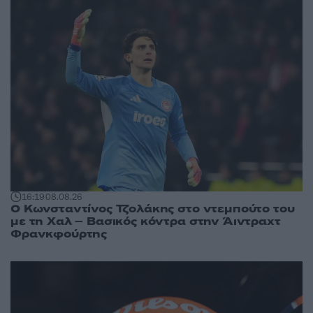
16:19
08.08.26
Ο Κωνσταντίνος Τζολάκης στο ντεμπούτο του
με τη Χαλ – Βασικός κόντρα στην Άιντραχτ
Φρανκφούρτης