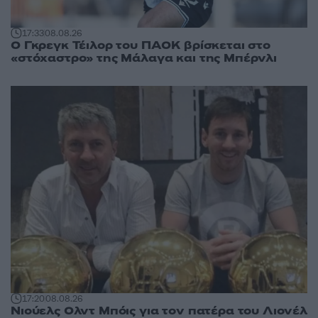
17:33
08.08.26
Ο Γκρεγκ Τέιλορ του ΠΑΟΚ βρίσκεται στο
«στόχαστρο» της Μάλαγα και της Μπέρνλι
17:20
08.08.26
Νιούελς Ολντ Μπόις για τον πατέρα του Λιονέλ