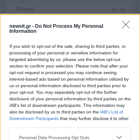
50 /50
newsit.gr -
Do Not Process My Personal
Information
2000 /2000
If you wish to opt-out of the sale, sharing to third parties, or
processing of your personal or sensitive information for
Υποβολή σχολίου
targeted advertising by us, please use the below opt-out
section to confirm your selection. Please note that after your
opt-out request is processed you may continue seeing
Όροι Χρήσης
. Το site προστατεύεται από reCAPTCHA, ισχύουν
Πολιτική Απορρήτου
&
Όροι Χρήσης
της Google.
interest-based ads based on personal information utilized by
us or personal information disclosed to third parties prior to
Αθλητικά
your opt-out. You may separately opt-out of the further
ΑΕΚ
ΜΑΡΙΟΣ ΗΛΙΟΠΟΥΛΟΣ
disclosure of your personal information by third parties on the
IAB’s list of downstream participants. This information may
Share:
also be disclosed by us to third parties on the
IAB’s List of
Downstream Participants
that may further disclose it to other
Ακολουθήστε το Νewsit.gr στο
Google News
και
third parties.
ενημερωθείτε πρώτοι για όλη την ειδησεογραφία και τα
τελευταία νέα
της ημέρας
Please note that this website/app uses one or more Google
Personal Data Processing Opt Outs