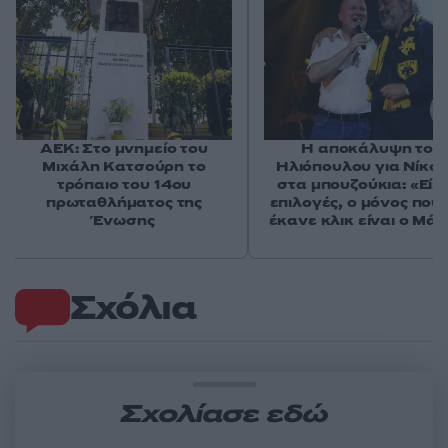
ΑΕΚ: Στο μνημείο του
Η αποκάλυψη του
Μιχάλη Κατσούρη το
Ηλιόπουλου για Νίκολ
τρόπαιο του 14ου
στα μπουζούκια: «Είχ
πρωταθλήματος της
επιλογές, ο μόνος που
Ένωσης
έκανε κλικ είναι ο Μά
Σχόλια
Σχολίασε εδώ