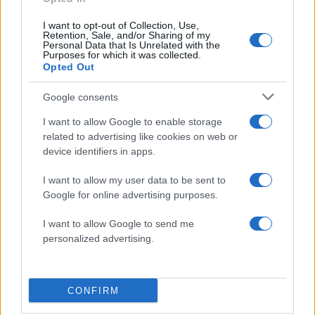
Πιο δημοφιλή
I want to opt-out of Collection, Use,
1
Τουρισμός για Όλους 2026: Σήμερα ανοίγει
Retention, Sale, and/or Sharing of my
Personal Data that Is Unrelated with the
η πλατφόρμα – Ποια ΑΦΜ προηγούνται
Purposes for which it was collected.
στις αιτήσεις
Opted Out
2
Η φωτιά στη Δυτική Αττική, από την
κορυφή του Κιθαιρώνα – Το εντυπωσιακό
Google consents
timelapse βίντεο
I want to allow Google to enable storage
3
Κυψέλη: Ο περίεργος ηλικιωμένος και το
related to advertising like cookies on web or
ταξίδι στην Αράχωβα – Όσα ισχυρίστηκε ο
device identifiers in apps.
26χρονος για τον θάνατο της Βρετανίδας
4
Νέο κύμα ζέστης από το Σαββατοκύριακο
I want to allow my user data to be sent to
με 40άρια - Πολύ υψηλός κίνδυνος
Google for online advertising purposes.
πυρκαγιάς σε Αττική, Εύβοια, Λέσβο και
Χίο σήμερα
I want to allow Google to send me
5
Μύκονος: Βίντεο με τους αστυνομικούς να
personalized advertising.
εντοπίζουν την τσάντα Hermès και το
Rolex όπου άρπαξε Έλληνας οδηγός από
Ουκρανό τουρίστα
CONFIRM