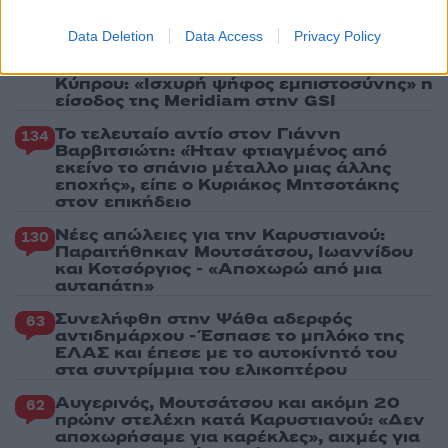
Πιο σχολιασμένα
Data Deletion
Data Access
Privacy Policy
Μητσοτάκης στην υπογραφή συμφωνίας
178
για την ηλεκτρική διασύνδεση Ελλάδας –
Κύπρου: «Ισχυρή ψήφος εμπιστοσύνης» η
είσοδος της Meridiam στην GSI
Το τελευταίο αντίο στον Γιάννη
134
Βαρβιτσιώτη: «Ήταν φτιαγμένος από
εκείνο το σπάνιο μέταλλο μιας άλλης
εποχής», είπε ο Κυριάκος Μητσοτάκης
στον επικήδειο
Νέες απώλειες για την Καρυστιανού:
130
Παραιτήθηκαν Μουτσάτσου, Ιωαννίδου
και Κοτσόργιος - «Αποχωρώ από μια
αυταπάτη»
Συνελήφθη στην Ψάθα αδερφός
63
αντιδημάρχου - Έσπασε το μπλόκο της
ΕΛΑΣ και έπεσε με το αυτοκίνητό του
στα συντρίμμια του ελικοπτέρου
Αυγερινός, Μουτσάτσου και ακόμη 20
62
πρώην στελέχη κατά Καρυστιανού: «Δεν
αποχωρήσαμε για καρέκλες», αιχμές για