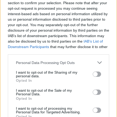
section to confirm your selection. Please note that after your
2000 /2000
opt-out request is processed you may continue seeing
Υποβολή σχολίου
interest-based ads based on personal information utilized by
us or personal information disclosed to third parties prior to
your opt-out. You may separately opt-out of the further
Όροι Χρήσης
. Το site προστατεύεται από reCAPTCHA, ισχύουν
Πολιτική Απορρήτου
&
Όροι Χρήσης
της Google.
disclosure of your personal information by third parties on the
IAB’s list of downstream participants. This information may
Αθλητικά
also be disclosed by us to third parties on the
IAB’s List of
ΓΙΩΡΓΟΣ ΜΠΑΡΤΖΩΚΑΣ
ΟΛΥΜΠΙΑΚΟΣ
Downstream Participants
that may further disclose it to other
ΠΑΝΑΘΗΝΑΙΚΟΣ
third parties.
Please note that this website/app uses one or more Google
Share:
Personal Data Processing Opt Outs
services and may gather and store information including but
not limited to your visit or usage behaviour. You may click to
I want to opt-out of the Sharing of my
Ακολουθήστε το Νewsit.gr στο
Google News
και
personal data.
grant or deny consent to Google and its third-party tags to
ενημερωθείτε πρώτοι για όλη την ειδησεογραφία και τα
Opted In
use your data for below specified purposes in below Google
τελευταία νέα
της ημέρας
consent section.
I want to opt-out of the Sale of my
Personal Data.
Opted In
I want to opt-out of processing my
Personal Data for Targeted Advertising.
Opted In