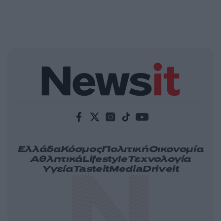
Ελλάδα
Κόσμος
Πολιτική
Οικονομία
Αθλητικά
Lifestyle
Τεχνολογία
Υγεία
Tasteit
Media
Driveit