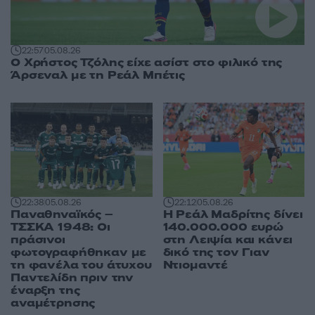
22:57
05.08.26
Ο Χρήστος Τζόλης είχε ασίστ στο φιλικό της
Άρσεναλ με τη Ρεάλ Μπέτις
22:38
05.08.26
22:12
05.08.26
Παναθηναϊκός –
Η Ρεάλ Μαδρίτης δίνει
ΤΣΣΚΑ 1948: Οι
140.000.000 ευρώ
πράσινοι
στη Λειψία και κάνει
φωτογραφήθηκαν με
δικό της τον Γιαν
τη φανέλα του άτυχου
Ντιομαντέ
Παντελίδη πριν την
έναρξη της
αναμέτρησης