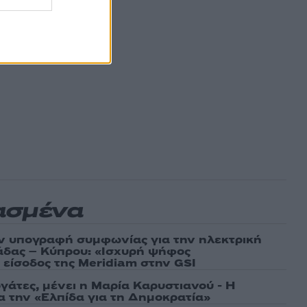
ΚΑΠ
ασμένα
ν υπογραφή συμφωνίας για την ηλεκτρική
άδας – Κύπρου: «Ισχυρή ψήφος
 είσοδος της Meridiam στην GSI
γάτες, μένει η Μαρία Καρυστιανού - Η
α την «Ελπίδα για τη Δημοκρατία»