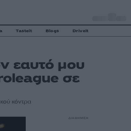
o
Αθήνα
27
C
a
Tasteit
Blogs
Driveit
ον εαυτό μου
roleague σε
ικού κόντρα
ΔΙΑΦΗΜΙΣΗ