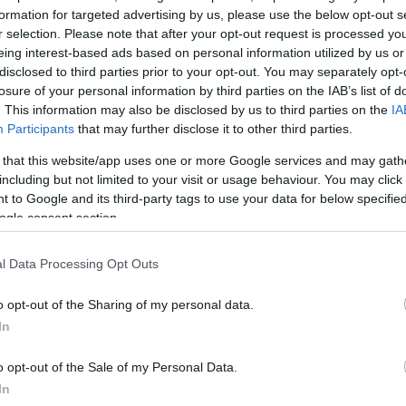
formation for targeted advertising by us, please use the below opt-out s
έσει αρκετά η λεπτομέρεια».
r selection. Please note that after your opt-out request is processed y
eing interest-based ads based on personal information utilized by us or
ς πρώτης θέσης:
«Πρέπει να ξεχάσεις το παρελθόν. 
disclosed to third parties prior to your opt-out. You may separately opt-
losure of your personal information by third parties on the IAB’s list of
ατικά και να κάνεις ότι μπορείς για να πάρεις το τρόπα
. This information may also be disclosed by us to third parties on the
IA
Participants
that may further disclose it to other third parties.
ΔΙΑΦΗΜΙΣΗ
 that this website/app uses one or more Google services and may gath
including but not limited to your visit or usage behaviour. You may click 
 to Google and its third-party tags to use your data for below specifi
ogle consent section.
l Data Processing Opt Outs
o opt-out of the Sharing of my personal data.
In
o opt-out of the Sale of my Personal Data.
In