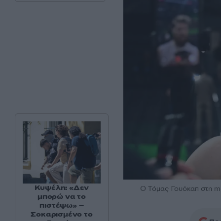
Κυψέλη: «Δεν
Ο Τόμας Γουόκαπ στη me
μπορώ να το
πιστέψω» –
Σοκαρισμένο το