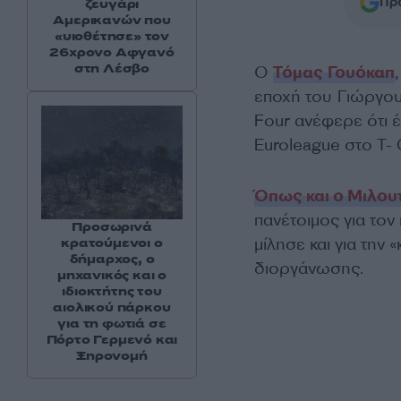
Προ
ζευγάρι
Αμερικανών που
«υιοθέτησε» τον
26χρονο Αφγανό
στη Λέσβο
Ο
Τόμας Γουόκαπ
εποχή του Γιώργου
Four ανέφερε ότι έ
Euroleague στο T- 
Όπως και ο Μιλου
πανέτοιμος για τον
Προσωρινά
μίλησε και για την
κρατούμενοι ο
δήμαρχος, ο
διοργάνωσης.
μηχανικός και ο
ιδιοκτήτης του
αιολικού πάρκου
για τη φωτιά σε
Πόρτο Γερμενό και
Ξηρονομή