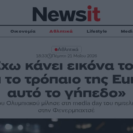
Οικονομία
Αθλητικά
Lifestyle
Medi
Αθλητικά
18:33
Πέμπτη 21 Μαΐου 2026
χω κάνει εικόνα τ
 το τρόπαιο της Eu
αυτό το γήπεδο»
ου Ολυμπιακού μίλησε στη media day του ημιτελ
στην Φενερμπαχτσέ