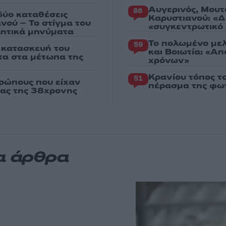
Αυγερινός, Μουτ
86
δύο καταθέσεις
Καρυστιανού: «Δ
νού – Το στίγμα του
«συγκεντρωτικό
ιλητικά μηνύματα
Το πολωμένο μελ
59
ν κατασκευή του
και Βοιωτία: «Α
χτα στα μέτωπα της
χρόνων»
Κρανίου τόπος τ
51
ρώπους που είχαν
πέρασμα της φωτ
ιας της 38χρονης
α άρθρα