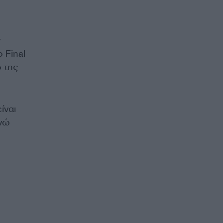
ν
 Final
ο της
ίναι
ενώ