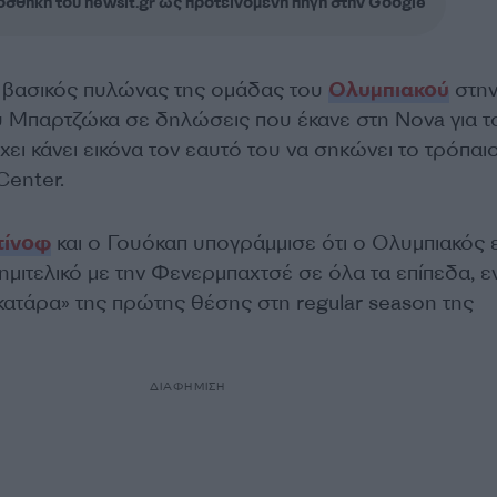
σθήκη του newsit.gr ως προτεινόμενη πηγή στην Google
, βασικός πυλώνας της ομάδας του
Ολυμπιακού
στη
 Μπαρτζώκα σε δηλώσεις που έκανε στη Nova για το
χει κάνει εικόνα τον εαυτό του να σηκώνει το τρόπαι
Center.
τίνοφ
και ο Γουόκαπ υπογράμμισε ότι ο Ολυμπιακός ε
 ημιτελικό με την Φενερμπαχτσέ σε όλα τα επίπεδα, 
 «κατάρα» της πρώτης θέσης στη regular season της
ΔΙΑΦΗΜΙΣΗ