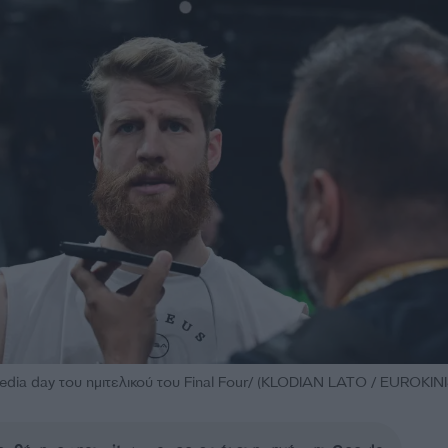
dia day του ημιτελικού του Final Four/ (KLODIAN LATO / EUROKINI