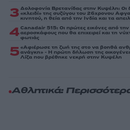
3
Δολοφονία Βρετανίδας στην Κυψέλη: Οι 
«κλειδί» της συζύγου του 26χρονου Αφγα
κινητού, η θεία από την Ινδία και τα απε
4
Canadair 515: Οι πρώτες εικόνες από τη
αεροσκάφους που θα επιχειρεί και τη νύ
φωτιάς
5
«Αφιέρωσε τη ζωή της στο να βοηθά ανθ
ανάγκη» - Η πρώτη δήλωση της οικογένε
Λίζα που βρέθηκε νεκρή στην Κυψέλη
Αθλητικά: Περισσότερ