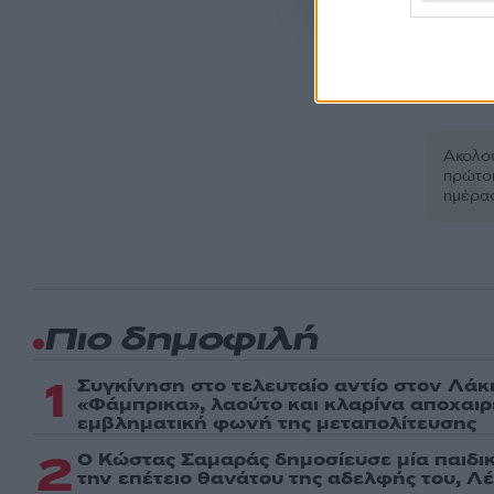
EUROLEAGUE
Ακολου
πρώτοι
ημέρα
Πιο δημοφιλή
1
Συγκίνηση στο τελευταίο αντίο στον Λάκ
«Φάμπρικα», λαούτο και κλαρίνα αποχαι
εμβληματική φωνή της μεταπολίτευσης
2
Ο Κώστας Σαμαράς δημοσίευσε μία παιδι
την επέτειο θανάτου της αδελφής του, Λ