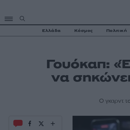
Μετάβαση
σε
περιεχόμενο
Ελλάδα
Κόσμος
Πολιτική
Γουόκαπ: «Έ
να σηκώνει
Ο γκαρντ τ