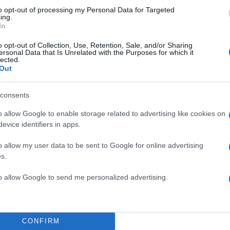
to opt-out of processing my Personal Data for Targeted
ing.
α
In
o opt-out of Collection, Use, Retention, Sale, and/or Sharing
ersonal Data that Is Unrelated with the Purposes for which it
lected.
Out
Σχολίασε εδώ
consents
o allow Google to enable storage related to advertising like cookies on
50
evice identifiers in apps.
o allow my user data to be sent to Google for online advertising
s.
2000 /
to allow Google to send me personalized advertising.
Υποβολή σχολίου
ροστατεύεται από reCAPTCHA, ισχύουν
Πολιτική Απορρήτου
&
Όροι Χρήσης
της
CONFIRM