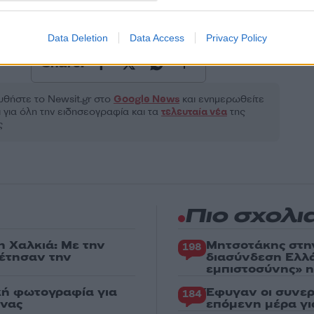
Αθλητικά
FINAL FOUR
ΟΛΥΜΠΙΑΚΟΣ
ΤΟΜΑΣ ΓΟΥΟ
Data Deletion
Data Access
Privacy Policy
Share:
θήστε το Νewsit.gr στο
Google News
και ενημερωθείτε
 για όλη την ειδησεογραφία και τα
τελευταία νέα
της
ς
Πιο σχολι
η Χαλκιά: Με την
Μητσοτάκης στη
198
ρέτησαν την
διασύνδεση Ελλ
εμπιστοσύνης» η
κή φωτογραφία για
Έφυγαν οι συνερ
184
ένας
επόμενη μέρα γι