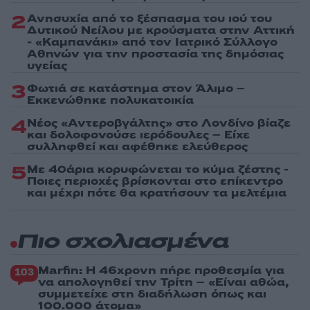
2
Ανησυχία από το ξέσπασμα του ιού του
Δυτικού Νείλου με κρούσματα στην Αττική
- «Καμπανάκι» από τον Ιατρικό Σύλλογο
Αθηνών για την προστασία της δημόσιας
υγείας
3
Φωτιά σε κατάστημα στον Άλιμο –
Εκκενώθηκε πολυκατοικία
4
Νέος «Αντεροβγάλτης» στο Λονδίνο βίαζε
και δολοφονούσε ιερόδουλες – Είχε
συλληφθεί και αφέθηκε ελεύθερος
5
Με 40άρια κορυφώνεται το κύμα ζέστης -
Ποιες περιοχές βρίσκονται στο επίκεντρο
και μέχρι πότε θα κρατήσουν τα μελτέμια
Πιο σχολιασμένα
Marfin: Η 46χρονη πήρε προθεσμία για
103
να απολογηθεί την Τρίτη – «Είναι αθώα,
συμμετείχε στη διαδήλωση όπως και
100.000 άτομα»