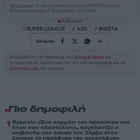
Όροι Χρήσης
. Το site προστατεύεται από reCAPTCHA, ισχύουν
Πολιτική Απορρήτου
&
Όροι Χρήσης
της Google.
Αθλητικά
SUPER LEAGUE
ΑΕΚ
ΦΙΕΣΤΑ
Share:
Ακολουθήστε το Νewsit.gr στο
Google News
και
ενημερωθείτε πρώτοι για όλη την ειδησεογραφία και τα
τελευταία νέα
της ημέρας
Πιο δημοφιλή
1
Ryanair: «Ένα κομμάτι του προσώπου του
ήταν σαν πλαστελίνη», συγκλονίζει η
επιβάτιδα που έσωσε τον Σέρβο όταν
έσπασε το παράθυρο του αεροπλάνου