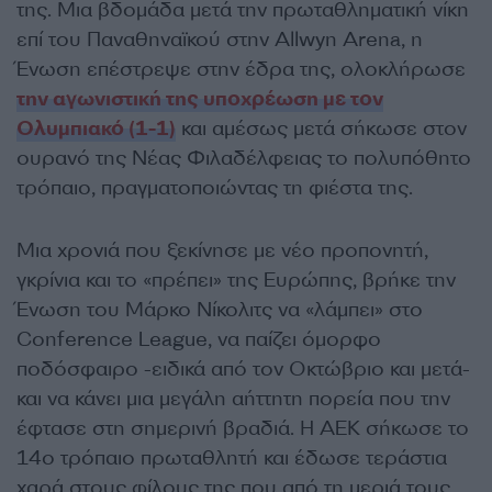
της. Μια βδομάδα μετά την πρωταθληματική νίκη
επί του Παναθηναϊκού στην Allwyn Arena, η
Ένωση επέστρεψε στην έδρα της, ολοκλήρωσε
την αγωνιστική της υποχρέωση με τον
Ολυμπιακό (1-1)
και αμέσως μετά σήκωσε στον
ουρανό της Νέας Φιλαδέλφειας το πολυπόθητο
τρόπαιο, πραγματοποιώντας τη φιέστα της.
Μια χρονιά που ξεκίνησε με νέο προπονητή,
γκρίνια και το «πρέπει» της Ευρώπης, βρήκε την
Ένωση του Μάρκο Νίκολιτς να «λάμπει» στο
Conference League, να παίζει όμορφο
ποδόσφαιρο -ειδικά από τον Οκτώβριο και μετά-
και να κάνει μια μεγάλη αήττητη πορεία που την
έφτασε στη σημερινή βραδιά. Η ΑΕΚ σήκωσε το
14ο τρόπαιο πρωταθλητή και έδωσε τεράστια
χαρά στους φίλους της που από τη μεριά τους