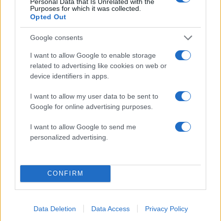
Personal Data that Is Unrelated with the
χαμηλώσει- το τρόπαιο της Super League
Purposes for which it was collected.
εξαφανίστηκε, για να εμφανιστεί ξαφνικά το
Opted Out
αγωνιστικό αυτοκίνητο του Μάριου Ηλιόπουλου
Google consents
στον αγωνιστικό χώρο με… μπατιλίκια, και τον
I want to allow Google to enable storage
ισχυρό άνδρα της ΑΕΚ να το δίνει στου
related to advertising like cookies on web or
αρχηγούς της ομάδας.
device identifiers in apps.
I want to allow my user data to be sent to
Google for online advertising purposes.
I want to allow Google to send me
personalized advertising.
CONFIRM
Data Deletion
Data Access
Privacy Policy