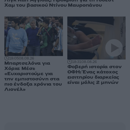
Λιγκ Καπ Αγγλίας: Πρόκριση για τη Γουέστ
Χαμ του βασικού Ντίνου Μαυροπάνου
19:05
08.08.26
18:31
08.08.26
Μπαρτσελόνα για
Φοβερή ιστορία στον
Χόρχε Μέσι:
ΟΦΗ: Ένας κάτοχος
«Ευχαριστούμε για
εισιτηρίου διαρκείας
την εμπιστοσύνη στα
είναι μόλις 2 μηνών
πιο ένδοξα χρόνια του
Λιονέλ»