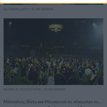
KLODIAN LATO / EUROKINISSI
ΜΑΡΚΟΣ ΧΟΥΖΟΥΡΗΣ / EUROKINISSI
Μάνταλος, Βίντα και Μουκουντί το σήκωσαν το…