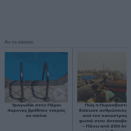
Αν τα χάσατε
Τραγωδία στην Πάρο:
Πώς η Πυροσβεστικ
4χρονος βρέθηκε νεκρός
διέσωσε ανθρώπινες ζ
σε πισίνα
από την καταστροφι
φωτιά στην Αττικοβοι
– Πάνω από 250 άτο