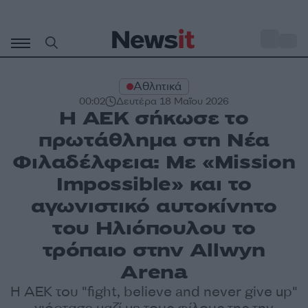
Μετάβαση
σε
o
33
περιεχόμενο
Αθλητικά
00:02
Δευτέρα 18 Μαΐου 2026
Η ΑΕΚ σήκωσε το
πρωτάθλημα στη Νέα
Φιλαδέλφεια: Με «Mission
Impossible» και το
αγωνιστικό αυτοκίνητο
του Ηλιόπουλου το
τρόπαιο στην Allwyn
Arena
Η ΑΕΚ του "fight, believe and never give up"