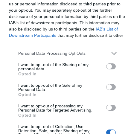
Σαχαμπό, Αγγελόπουλος, Ζίνι, Μπρινιόλι,
us or personal information disclosed to third parties prior to
your opt-out. You may separately opt-out of the further
Μουκουντί, Βίντα και φυσικά ο Μάνταλος.
disclosure of your personal information by third parties on the
IAB’s list of downstream participants. This information may
also be disclosed by us to third parties on the
IAB’s List of
Downstream Participants
that may further disclose it to other
third parties.
Please note that this website/app uses one or more Google
Personal Data Processing Opt Outs
services and may gather and store information including but
not limited to your visit or usage behaviour. You may click to
I want to opt-out of the Sharing of my
personal data.
grant or deny consent to Google and its third-party tags to
Opted In
use your data for below specified purposes in below Google
consent section.
I want to opt-out of the Sale of my
Personal Data.
Opted In
I want to opt-out of processing my
Personal Data for Targeted Advertising.
(ΓΙΩΡΓΟΣ ΜΑΤΘΑΙΟΣ / EUROKINISSI)
Opted In
I want to opt-out of Collection, Use,
Σε εκείνο το σημείο -και με τα φώτα να έχουν
Retention, Sale, and/or Sharing of my