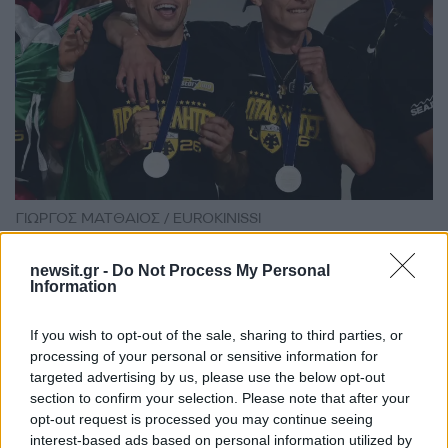
ΓΙΩΡΓΟΣ ΜΑΤΘΑΙΟΣ / EUROKINISSI
Πρώτος βγήκε ο Στρακόσα. Ακολουθήσαν οι
newsit.gr -
Do Not Process My Personal
Information
Πήλιος, Γκρούγιτς, Γιόνσον (αποθέωση για το
Σουηδό), Κουτέσα, Γκατσίνοβιτς, Γιόβιτς, Ζοάο
If you wish to opt-out of the sale, sharing to third parties, or
Μάριο, Κοϊτά, Ρότα, Πινέδα (μαζί με τα παιδιά
processing of your personal or sensitive information for
του), Γκεοργκίεφ, Καλοσκάμης, Μαρίν, Ελίασον,
targeted advertising by us, please use the below opt-out
section to confirm your selection. Please note that after your
Κάλενς, Λιούμπιτσιτς, Βάργκα, Καραργύρης,
opt-out request is processed you may continue seeing
Πενράις, Περέιρα, Μπαλαμώτης, Ρέλβας,
interest-based ads based on personal information utilized by