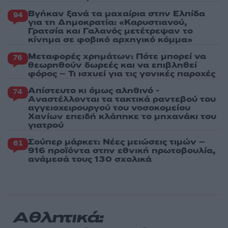
Βγήκαν ξανά τα μαχαίρια στην Ελπίδα
94
για τη Δημοκρατία: «Καρυστιανού,
Γρατσία και Γαλανός μετέτρεψαν το
κίνημα σε φοβικό αρχηγικό κόμμα»
Μεταφορές χρημάτων: Πότε μπορεί να
76
θεωρηθούν δωρεές και να επιβληθεί
φόρος – Τι ισχυεί για τις γονικές παροχές
Απίστευτο κι όμως αληθινό -
74
Aναστέλλονται τα τακτικά ραντεβού του
αγγειοχειρουργού του νοσοκομείου
Χανίων επειδή κλάπηκε το μηχανάκι του
γιατρού
Σούπερ μάρκετ: Νέες μειώσεις τιμών –
61
916 προϊόντα στην εθνική πρωτοβουλία,
ανάμεσά τους 130 σχολικά
Αθλητικά: