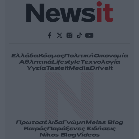
Ελλάδα
Κόσμος
Πολιτική
Οικονομία
Αθλητικά
Lifestyle
Τεχνολογία
Υγεία
Tasteit
Media
Driveit
Πρωτοσέλιδα
Γνώμη
Melas Blog
Καιρός
Παράξενες Ειδήσεις
Nikos Blog
Videos