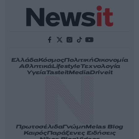
Ελλάδα
Κόσμος
Πολιτική
Οικονομία
Αθλητικά
Lifestyle
Τεχνολογία
Υγεία
Tasteit
Media
Driveit
Πρωτοσέλιδα
Γνώμη
Melas Blog
Καιρός
Παράξενες Ειδήσεις