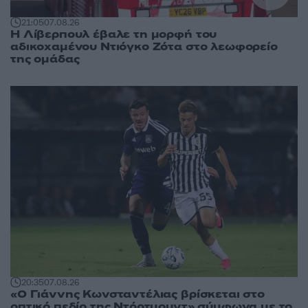
21:05
07.08.26
Η Λίβερπουλ έβαλε τη μορφή του
αδικοχαμένου Ντιόγκο Ζότα στο λεωφορείο
της ομάδας
20:35
07.08.26
«Ο Γιάννης Κωνσταντέλιας βρίσκεται στο
οπτικό πεδίο της Ντόρτμουντ» σύμφωνα με το