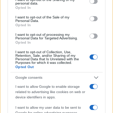
personal data.
grant or deny consent to Google and its third-party tags to
Opted In
use your data for below specified purposes in below Google
Ακολουθήστε το Νewsit.gr στο
Google News
και
ενημερωθείτε πρώτοι για όλη την ειδησεογραφία και τα
consent section.
I want to opt-out of the Sale of my
τελευταία νέα
της ημέρας
Personal Data.
Opted In
I want to opt-out of processing my
Personal Data for Targeted Advertising.
Opted In
Πιο δημοφιλή
I want to opt-out of Collection, Use,
Retention, Sale, and/or Sharing of my
Personal Data that Is Unrelated with the
1
Purposes for which it was collected.
Σέρρες: Βίντεο ντοκουμέντο από το
Opted Out
τροχαίο με νεκρούς μητέρα και γιο – Ο
οδηγός του φορτηγού κατέγραψε τη
σύγκρουση
Google consents
2
Στα Χανιά για ολιγοήμερες διακοπές ο
I want to allow Google to enable storage
Κυριάκος Μητσοτάκης με την σύζυγό του
related to advertising like cookies on web or
Μαρέβα
device identifiers in apps.
3
Marfin: Η 46χρονη πήρε προθεσμία για να
απολογηθεί την Τρίτη – «Είναι αθώα,
I want to allow my user data to be sent to
συμμετείχε στη διαδήλωση όπως και
Google for online advertising purposes.