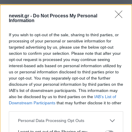
newsit.gr -
Do Not Process My Personal
Σχολίασε εδώ
Information
If you wish to opt-out of the sale, sharing to third parties, or
50 /50
processing of your personal or sensitive information for
targeted advertising by us, please use the below opt-out
section to confirm your selection. Please note that after your
opt-out request is processed you may continue seeing
interest-based ads based on personal information utilized by
2000 /2000
us or personal information disclosed to third parties prior to
your opt-out. You may separately opt-out of the further
Υποβολή σχολίου
disclosure of your personal information by third parties on the
IAB’s list of downstream participants. This information may
Όροι Χρήσης
. Το site προστατεύεται από reCAPTCHA, ισχύουν
also be disclosed by us to third parties on the
IAB’s List of
Πολιτική Απορρήτου
&
Όροι Χρήσης
της Google.
Downstream Participants
that may further disclose it to other
third parties.
Αθλητικά
ΑΕΚ
ΣΚΟΠΙΑ
ΧΑΝΤΜΠΟΛ
Please note that this website/app uses one or more Google
Personal Data Processing Opt Outs
services and may gather and store information including but
Share:
not limited to your visit or usage behaviour. You may click to
I want to opt-out of the Sharing of my