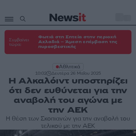
Μετάβαση
σε
o
31
περιεχόμενο
Φωτιά στη Σητεία στην περιοχή
Συμβαίνει
Αχλαδιά – Άμεση επέμβαση της
τώρα:
πυροσβεστικής
Αθλητικά
10:02
Δευτέρα 26 Μαΐου 2025
Η Αλκαλόιντ υποστηρίζει
ότι δεν ευθύνεται για την
αναβολή του αγώνα με
την ΑΕΚ
Η θέση των Σκοπιανών για την αναβολή του
τελικού με την ΑΕΚ