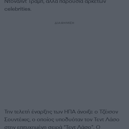
Ντόναλντ Τραμπ, αλλά παρουσία αρκετών
celebrities.
ΔΙΑΦΗΜΙΣΗ
Την τελετή έναρξης των ΗΠΑ άνοιξε ο Τζέισον
Σουντέικις, ο οποίος υποδυόταν τον Τεντ Λάσο
στην επιτυχημένη σειρά “Τεντ Λάσο”. Ο