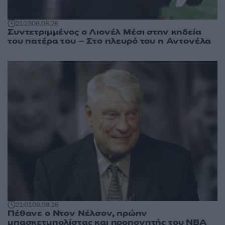
21:23
09.08.26
Συντετριμμένος ο Λιονέλ Μέσι στην κηδεία
του πατέρα του – Στο πλευρό του η Αντονέλα
21:01
09.08.26
Πέθανε ο Ντον Νέλσον, πρώην
μπασκετμπολίστας και προπονητής του NBA