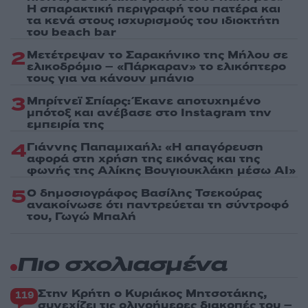
Η σπαρακτική περιγραφή του πατέρα και
τα κενά στους ισχυρισμούς του ιδιοκτήτη
του beach bar
2
Μετέτρεψαν το Σαρακήνικο της Μήλου σε
ελικοδρόμιο – «Πάρκαραν» το ελικόπτερο
τους για να κάνουν μπάνιο
3
Μπρίτνεϊ Σπίαρς: Έκανε αποτυχημένο
μπότοξ και ανέβασε στο Instagram την
εμπειρία της
4
Γιάννης Παπαμιχαήλ: «Η απαγόρευση
αφορά στη χρήση της εικόνας και της
φωνής της Αλίκης Βουγιουκλάκη μέσω AI»
5
Ο δημοσιογράφος Βασίλης Τσεκούρας
ανακοίνωσε ότι παντρεύεται τη σύντροφό
του, Γωγώ Μπαλή
Πιο σχολιασμένα
Στην Κρήτη ο Κυριάκος Μητσοτάκης,
119
συνεχίζει τις ολιγοήμερες διακοπές του –