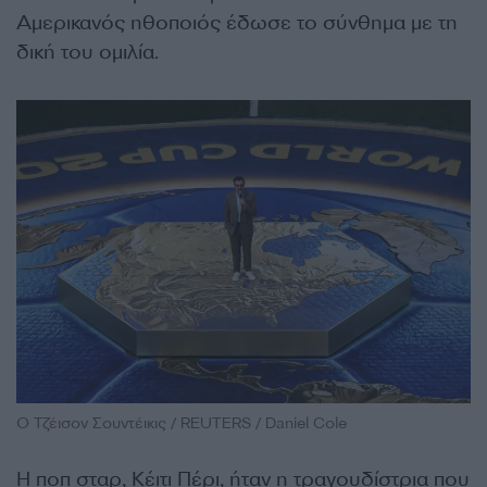
Αμερικανός ηθοποιός έδωσε το σύνθημα με τη
δική του ομιλία.
Ο Τζέισον Σουντέικις / REUTERS / Daniel Cole
Η ποπ σταρ, Κέιτι Πέρι, ήταν η τραγουδίστρια που