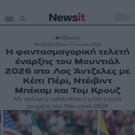
Μετάβαση
σε
o
27
περιεχόμενο
Αθλητικά
06:45
Σάββατο 13 Ιουνίου 2026
Η φαντασμαγορική τελετή
έναρξης του Μουντιάλ
2026 στο Λος Άντζελες με
Κέιτι Πέρι, Ντέιβιντ
Μπέκαμ και Τομ Κρουζ
Με πολλούς celebrities η τρίτη τελετή
έναρξης του Μουντιάλ 2026