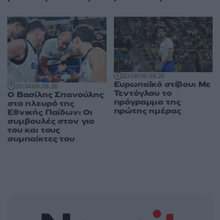
20:08
09.08.26
Ευρωπαϊκό στίβου: Με
20:34
09.08.26
Τεντόγλου το
Ο Βασίλης Σπανούλης
πρόγραμμα της
στο πλευρό της
πρώτης ημέρας
Εθνικής Παίδων: Οι
συμβουλές στον γιο
του και τους
συμπαίκτες του