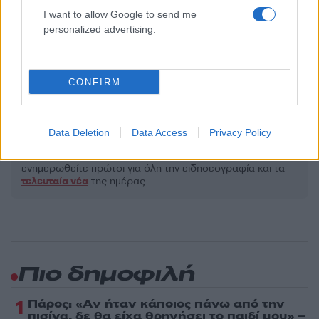
I want to allow Google to send me
Όροι Χρήσης
. Το site προστατεύεται από reCAPTCHA, ισχύουν
personalized advertising.
Πολιτική Απορρήτου
&
Όροι Χρήσης
της Google.
Αθλητικά
ΗΠΑ
ΚΕΙΤΙ ΠΕΡΙ
ΜΟΥΝΤΙΑΛ
CONFIRM
ΜΟΥΝΤΙΑΛ 2026
Share:
Data Deletion
Data Access
Privacy Policy
Ακολουθήστε το Νewsit.gr στο
Google News
και
ενημερωθείτε πρώτοι για όλη την ειδησεογραφία και τα
τελευταία νέα
της ημέρας
Πιο δημοφιλή
1
Πάρος: «Αν ήταν κάποιος πάνω από την
πισίνα, δε θα είχα θρηνήσει το παιδί μου» –