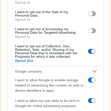
grant or deny consent to Google and its third-party tags to
ο Θανάσης Αυγερινός 
Opted In
use your data for below specified purposes in below Google
προσέγγισε
consent section.
I want to opt-out of the Sale of my
Personal Data.
Opted In
Σχόλια
I want to opt-out of processing my
Personal Data for Targeted Advertising.
Opted In
I want to opt-out of Collection, Use,
Retention, Sale, and/or Sharing of my
Σχολίασε εδώ
Personal Data that Is Unrelated with the
Purposes for which it was collected.
Opted Out
50 /50
Google consents
I want to allow Google to enable storage
related to advertising like cookies on web or
device identifiers in apps.
2000 /2000
I want to allow my user data to be sent to
Google for online advertising purposes.
Υποβολή σχολίου