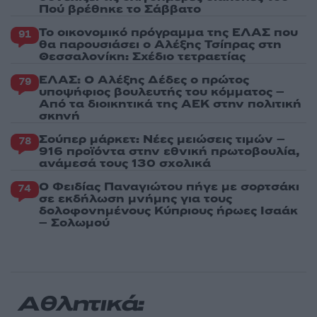
Πού βρέθηκε το Σάββατο
Το οικονομικό πρόγραμμα της ΕΛΑΣ που
91
θα παρουσιάσει ο Αλέξης Τσίπρας στη
Θεσσαλονίκη: Σχέδιο τετραετίας
ΕΛΑΣ: Ο Αλέξης Δέδες ο πρώτος
79
υποψήφιος βουλευτής του κόμματος –
Από τα διοικητικά της ΑΕΚ στην πολιτική
σκηνή
Σούπερ μάρκετ: Νέες μειώσεις τιμών –
78
916 προϊόντα στην εθνική πρωτοβουλία,
ανάμεσά τους 130 σχολικά
Ο Φειδίας Παναγιώτου πήγε με σορτσάκι
74
σε εκδήλωση μνήμης για τους
δολοφονημένους Κύπριους ήρωες Ισαάκ
– Σολωμού
Αθλητικά: