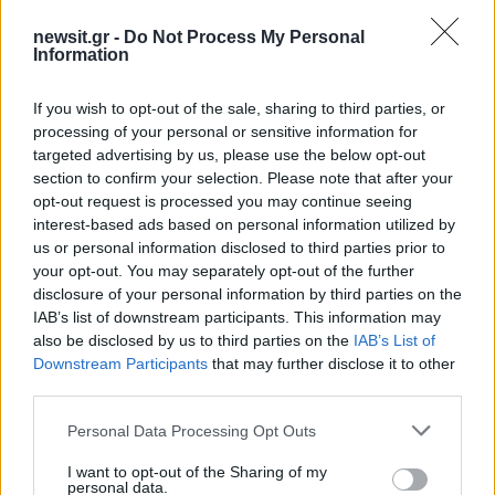
newsit.gr -
Do Not Process My Personal
Information
If you wish to opt-out of the sale, sharing to third parties, or
processing of your personal or sensitive information for
targeted advertising by us, please use the below opt-out
section to confirm your selection. Please note that after your
Αν τα χάσατε
opt-out request is processed you may continue seeing
interest-based ads based on personal information utilized by
us or personal information disclosed to third parties prior to
your opt-out. You may separately opt-out of the further
disclosure of your personal information by third parties on the
IAB’s list of downstream participants. This information may
also be disclosed by us to third parties on the
IAB’s List of
Downstream Participants
that may further disclose it to other
third parties.
Please note that this website/app uses one or more Google
Φωτιά στον Κουβαρά
Η Μαρία Καρυστιαν
Personal Data Processing Opt Outs
Αττικής – Μήνυμα του 112
απαντά για τις μαζικ
services and may gather and store information including but
για εκκένωση του Αγίου
αποχωρήσεις: Είχαμ
not limited to your visit or usage behaviour. You may click to
I want to opt-out of the Sharing of my
Στυλιανού προς Καλύβια
αντιληφθεί το παρακίν
personal data.