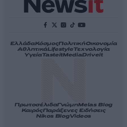
Ελλάδα
Κόσμος
Πολιτική
Οικονομία
Αθλητικά
Lifestyle
Τεχνολογία
Υγεία
Tasteit
Media
Driveit
Πρωτοσέλιδα
Γνώμη
Melas Blog
Καιρός
Παράξενες Ειδήσεις
Nikos Blog
Videos