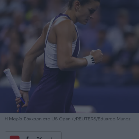
Η Μαρία Σάκκαρη στο US Open / /REUTERS/Eduardo Munoz