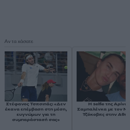
Αν τα χάσατε
Στέφανος Τσιτσιπάς: «Δεν
Η selfie της Αρίνα
έκανα επέμβαση στη μέση,
Σαμπαλένκα με τον Ν
ευγνώμων για τη
Τζόκοβιτς στην Αθή
συμπαράστασή σας»