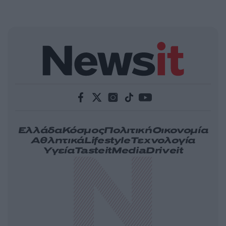
Ελλάδα
Κόσμος
Πολιτική
Οικονομία
Αθλητικά
Lifestyle
Τεχνολογία
Υγεία
Tasteit
Media
Driveit