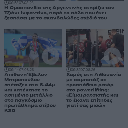
09:58
07.08.26
Η Ομοσπονδία της Αργεντινής στηρίζει τον
Τζιάνι Ινφαντίνο, παρά το σάλο που έχει
ξεσπάσει με το σκανδαλώδες σχέδιό του
09:44
07.08.26
09:32
07.08.26
Απίθανη Έβελυν
Χαμός στη Λιθουανία
Μητροπούλου
με σαμποτάζ σε
«πέταξε» στα 6.44μ
προσπάθεια ρεκόρ
και κατέκτησε το
στο powerlifting:
ασημένιο μετάλλιο
«Είμαι ρατσιστής και
στο παγκόσμιο
το έκανα επίτηδες
πρωτάθλημα στίβου
γιατί σας μισώ»
Κ20