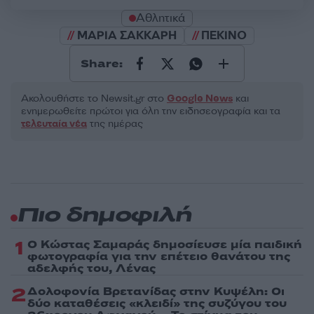
Αθλητικά
ΜΑΡΙΑ ΣΑΚΚΑΡΗ
ΠΕΚΙΝΟ
Share:
Ακολουθήστε το Νewsit.gr στο
Google News
και
ενημερωθείτε πρώτοι για όλη την ειδησεογραφία και τα
τελευταία νέα
της ημέρας
Πιο δημοφιλή
1
Ο Κώστας Σαμαράς δημοσίευσε μία παιδική
φωτογραφία για την επέτειο θανάτου της
αδελφής του, Λένας
2
Δολοφονία Βρετανίδας στην Κυψέλη: Οι
δύο καταθέσεις «κλειδί» της συζύγου του