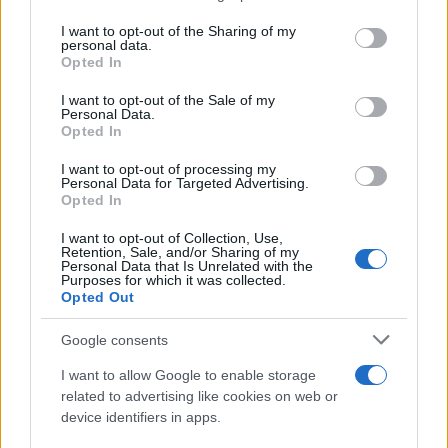
services and may gather and store information including but
Έφυγαν οι συνεργάτες, μένει η Μαρία
184
not limited to your visit or usage behaviour. You may click to
I want to opt-out of the Sharing of my
Καρυστιανού - Η επόμενη μέρα για την
personal data.
«Ελπίδα για τη Δημοκρατία»
grant or deny consent to Google and its third-party tags to
Opted In
use your data for below specified purposes in below Google
Canadair 515: Οι πρώτες εικόνες από την
128
consent section.
κατασκευή του αεροσκάφους που θα
I want to opt-out of the Sale of my
Personal Data.
επιχειρεί και τη νύχτα στα μέτωπα της
Opted In
φωτιάς
Αυγερινός, Μουτσάτσου και ακόμη 20
I want to opt-out of processing my
86
Personal Data for Targeted Advertising.
πρώην στελέχη κατά Καρυστιανού: «Δεν
Opted In
αποχωρήσαμε για καρέκλες», αιχμές για
«συγκεντρωτικό μοντέλο»
I want to opt-out of Collection, Use,
Το πολωμένο μελτέμι που τροφοδότησε
Retention, Sale, and/or Sharing of my
59
Personal Data that Is Unrelated with the
τις φωτιές σε Αττική και Βοιωτία: «Από τα
Purposes for which it was collected.
ισχυρότερα επεισόδια των τελευταίων 50
Opted Out
χρόνων»
Google consents
I want to allow Google to enable storage
related to advertising like cookies on web or
Αθλητικά:
device identifiers in apps.