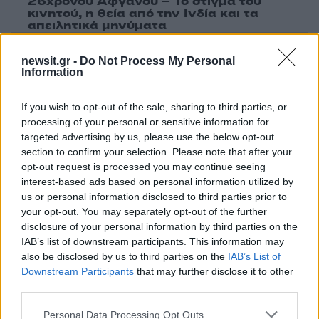
26χρονου Αφγανού – Το στίγμα του
κινητού, η θεία από την Ινδία και τα
απειλητικά μηνύματα
3
Η Ελένη Φωτοπούλου ευχήθηκε για τη
γιορτή του Άκη Παυλόπουλου: «Δεκαπέντε
newsit.gr -
Do Not Process My Personal
χρόνια μου διδάσκει υπομονή και αγάπη»
Information
4
«Αφιέρωσε τη ζωή της στο να βοηθά
If you wish to opt-out of the sale, sharing to third parties, or
ανθρώπους που είχαν ανάγκη» - Η πρώτη
δήλωση της οικογένειας της 38χρονης
processing of your personal or sensitive information for
Λίζα που βρέθηκε νεκρή στην Κυψέλη
targeted advertising by us, please use the below opt-out
section to confirm your selection. Please note that after your
5
Αριστοτέλης Δαμίγος: Στο Αποτεφρωτήριο
opt-out request is processed you may continue seeing
Ριτσώνας το «ύστατο χαίρε» στον Έλληνα
σύνδεσμο του ελικοπτέρου που έπεσε στην
interest-based ads based on personal information utilized by
Ψάθα
us or personal information disclosed to third parties prior to
your opt-out. You may separately opt-out of the further
disclosure of your personal information by third parties on the
Πιο σχολιασμένα
IAB’s list of downstream participants. This information may
also be disclosed by us to third parties on the
IAB’s List of
Μητσοτάκης στην υπογραφή συμφωνίας
Downstream Participants
that may further disclose it to other
198
για την ηλεκτρική διασύνδεση Ελλάδας –
third parties.
Κύπρου: «Ισχυρή ψήφος εμπιστοσύνης» η
είσοδος της Meridiam στην GSI
Please note that this website/app uses one or more Google
Personal Data Processing Opt Outs