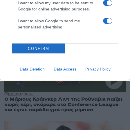
Περισσότερα άρθρα
I want to allow my user data to be sent to
Google for online advertising purposes.
I want to allow Google to send me
personalized advertising.
CONFIRM
Data Deletion
Data Access
Privacy Policy
12:19
07.08.26
Ο Μάριους Κράιγκερ Λιντ της Ρούναβικ παίζει
χωρίς χέρι, σκόραρε στο Conference League
και έγινε παράδειγμα προς μίμηση