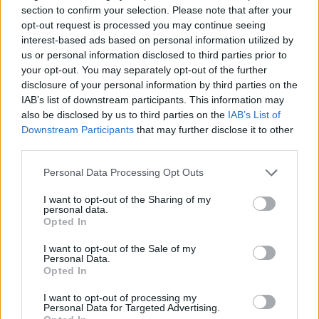
section to confirm your selection. Please note that after your
opt-out request is processed you may continue seeing
interest-based ads based on personal information utilized by
us or personal information disclosed to third parties prior to
your opt-out. You may separately opt-out of the further
disclosure of your personal information by third parties on the
IAB’s list of downstream participants. This information may
also be disclosed by us to third parties on the
IAB’s List of
Φωτιά στο Μουζάκι Ηλείας
Νέο βίντεο με τον
Downstream Participants
that may further disclose it to other
- Μεγάλη κινητοποίηση της
Μοτζτάμπα Χαμενεΐ 
third parties.
Πυροσβεστικής σε δασική
φουντώνουν οι φήμες 
έκταση με πεύκα, πριν την
το αν βρίσκεται στη 
Please note that this website/app uses one or more Google
είσοδο του χωριού
Personal Data Processing Opt Outs
services and may gather and store information including but
not limited to your visit or usage behaviour. You may click to
I want to opt-out of the Sharing of my
personal data.
grant or deny consent to Google and its third-party tags to
Σχόλια
Opted In
use your data for below specified purposes in below Google
consent section.
I want to opt-out of the Sale of my
Personal Data.
Opted In
I want to opt-out of processing my
Σχολίασε εδώ
Personal Data for Targeted Advertising.