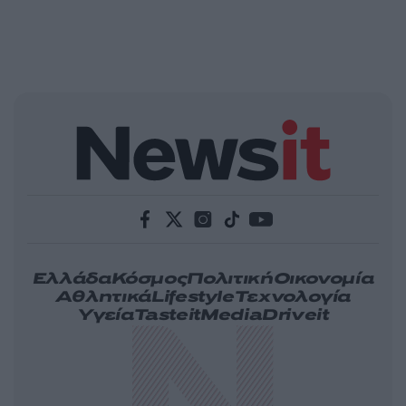
Ελλάδα
Κόσμος
Πολιτική
Οικονομία
Αθλητικά
Lifestyle
Τεχνολογία
Υγεία
Tasteit
Media
Driveit