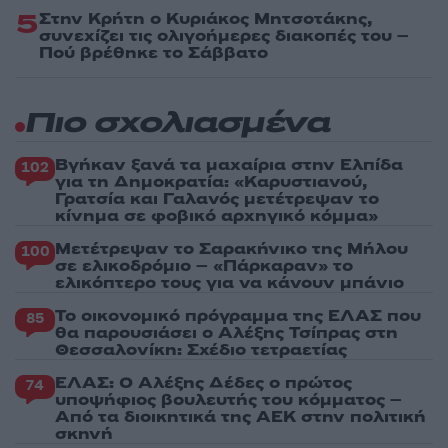
5
Στην Κρήτη ο Κυριάκος Μητσοτάκης,
συνεχίζει τις ολιγοήμερες διακοπές του –
Πού βρέθηκε το Σάββατο
Πιο σχολιασμένα
Βγήκαν ξανά τα μαχαίρια στην Ελπίδα
102
για τη Δημοκρατία: «Καρυστιανού,
Γρατσία και Γαλανός μετέτρεψαν το
κίνημα σε φοβικό αρχηγικό κόμμα»
Μετέτρεψαν το Σαρακήνικο της Μήλου
100
σε ελικοδρόμιο – «Πάρκαραν» το
ελικόπτερο τους για να κάνουν μπάνιο
Το οικονομικό πρόγραμμα της ΕΛΑΣ που
85
θα παρουσιάσει ο Αλέξης Τσίπρας στη
Θεσσαλονίκη: Σχέδιο τετραετίας
ΕΛΑΣ: Ο Αλέξης Δέδες ο πρώτος
74
υποψήφιος βουλευτής του κόμματος –
Από τα διοικητικά της ΑΕΚ στην πολιτική
σκηνή