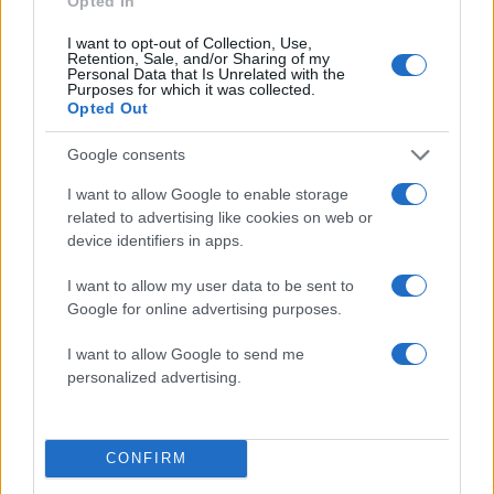
Opted In
50 /50
I want to opt-out of Collection, Use,
Retention, Sale, and/or Sharing of my
Personal Data that Is Unrelated with the
Purposes for which it was collected.
Opted Out
Google consents
2000 /2000
I want to allow Google to enable storage
Υποβολή σχολίου
related to advertising like cookies on web or
device identifiers in apps.
Όροι Χρήσης
. Το site προστατεύεται από reCAPTCHA, ισχύουν
Πολιτική Απορρήτου
&
Όροι Χρήσης
της Google.
I want to allow my user data to be sent to
Google for online advertising purposes.
Αθλητικά
ΑΕΚ
ΒΟΡΕΙΑ ΜΑΚΕΔΟΝΙΑ
I want to allow Google to send me
personalized advertising.
Share:
Ακολουθήστε το Νewsit.gr στο
Google News
και
CONFIRM
ενημερωθείτε πρώτοι για όλη την ειδησεογραφία και τα
τελευταία νέα
της ημέρας