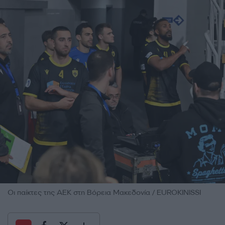
Οι παίκτες της ΑΕΚ στη Βόρεια Μακεδονία / EUROKINISSI