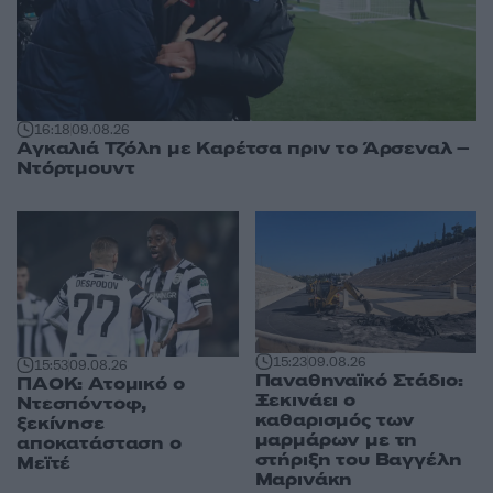
16:18
09.08.26
Αγκαλιά Τζόλη με Καρέτσα πριν το Άρσεναλ –
Ντόρτμουντ
15:23
09.08.26
15:53
09.08.26
Παναθηναϊκό Στάδιο:
ΠΑΟΚ: Ατομικό ο
Ξεκινάει ο
Ντεσπόντοφ,
καθαρισμός των
ξεκίνησε
μαρμάρων με τη
αποκατάσταση ο
στήριξη του Βαγγέλη
Μεϊτέ
Μαρινάκη