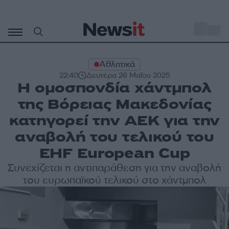
Μετάβαση
σε
o
33
περιεχόμενο
Αθλητικά
22:40
Δευτέρα 26 Μαΐου 2025
Η ομοσπονδία χάντμπολ
της Βόρειας Μακεδονίας
κατηγορεί την ΑΕΚ για την
αναβολή του τελικού του
EHF European Cup
Συνεχίζεται η αντιπαράθεση για την αναβολή
του ευρωπαϊκού τελικού στο χάντμπολ