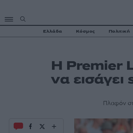
Μετάβαση
σε
περιεχόμενο
Ελλάδα
Κόσμος
Πολιτική
Η Premier 
να εισάγει 
Πλαφόν στ