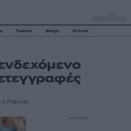
o
Αθήνα
28
C
a
Tasteit
Blogs
Driveit
 ενδεχόμενο
 μετεγγραφές
 η Premier
ΔΙΑΦΗΜΙΣΗ