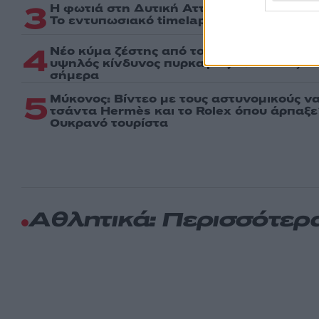
3
Η φωτιά στη Δυτική Αττική, από την κορ
Το εντυπωσιακό timelapse βίντεο
4
Νέο κύμα ζέστης από το Σαββατοκύριακο 
υψηλός κίνδυνος πυρκαγιάς σε Αττική, Εύ
σήμερα
5
Μύκονος: Βίντεο με τους αστυνομικούς ν
τσάντα Hermès και το Rolex όπου άρπαξ
Ουκρανό τουρίστα
Αθλητικά: Περισσότερ