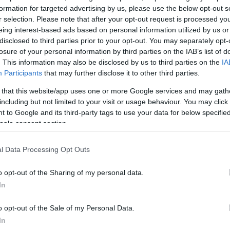
formation for targeted advertising by us, please use the below opt-out s
α
r selection. Please note that after your opt-out request is processed y
eing interest-based ads based on personal information utilized by us or
disclosed to third parties prior to your opt-out. You may separately opt-
losure of your personal information by third parties on the IAB’s list of
. This information may also be disclosed by us to third parties on the
IA
Participants
that may further disclose it to other third parties.
Σχολίασε εδώ
 that this website/app uses one or more Google services and may gath
including but not limited to your visit or usage behaviour. You may click 
50
 to Google and its third-party tags to use your data for below specifi
ogle consent section.
l Data Processing Opt Outs
2000 /
o opt-out of the Sharing of my personal data.
In
Υποβολή σχολίου
o opt-out of the Sale of my Personal Data.
ροστατεύεται από reCAPTCHA, ισχύουν
Πολιτική Απορρήτου
&
Όροι Χρήσης
της
In