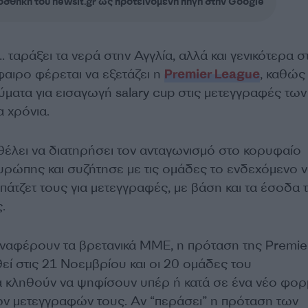
σθήκη του newsit.gr ως προτεινόμενη πηγή στην Google
 ταράξει τα νερά στην Αγγλία, αλλά και γενικότερα σ
ιρο φέρεται να εξετάζει η
Premier League
, καθώς
ματα για εισαγωγή salary cup στις μετεγγραφές των
 χρόνια.
θέλει να διατηρήσει τον ανταγωνισμό στο κορυφαίο
ρώπης και συζήτησε με τις ομάδες το ενδεχόμενο 
πάτζετ τους για μετεγγραφές, με βάση και τα έσοδα 
.
ναφέρουν τα βρετανικά ΜΜΕ, η πρόταση της Premie
εί στις 21 Νοεμβρίου και οι 20 ομάδες του
 κληθούν να ψηφίσουν υπέρ ή κατά σε ένα νέο φορ
των μετεγγραφών τους. Αν “περάσει” η πρόταση των