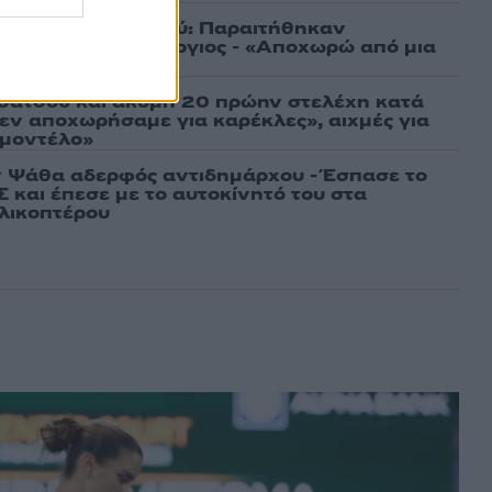
ια την Καρυστιανού: Παραιτήθηκαν
ννίδου και Κοτσόργιος - «Αποχωρώ από μια
σάτσου και ακόμη 20 πρώην στελέχη κατά
εν αποχωρήσαμε για καρέκλες», αιχμές για
 μοντέλο»
 Ψάθα αδερφός αντιδημάρχου - Έσπασε το
 και έπεσε με το αυτοκίνητό του στα
ελικοπτέρου