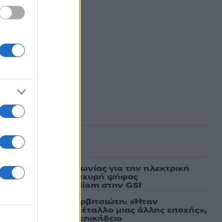
ΙΤΙ
ασμένα
ν υπογραφή συμφωνίας για την ηλεκτρική
άδας – Κύπρου: «Ισχυρή ψήφος
 είσοδος της Meridiam στην GSI
τίο στον Γιάννη Βαρβιτσιώτη: «Ήταν
εκείνο το σπάνιο μέταλλο μιας άλλης εποχής»,
 Μητσοτάκης στον επικήδειο