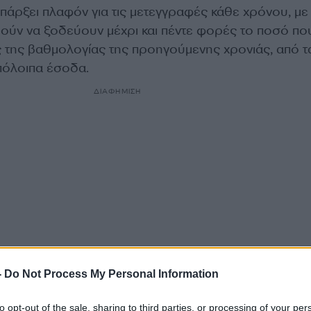
πάρξει πλαφόν για τις μετεγγραφές κάθε χρόνου, με
ρούν να ξοδεύουν μέχρι και πέντε φορές το ποσό πο
ς της βαθμολογίας της προηγούμενης χρονιάς, από τ
υπόλοιπα έσοδα.
ΔΙΑΦΗΜΙΣΗ
-
Do Not Process My Personal Information
to opt-out of the sale, sharing to third parties, or processing of your per