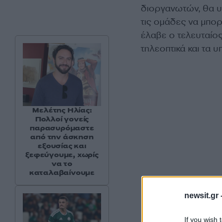
διοργανωτών, θα υ
τις ομάδες να μπο
έλαβε ο τελευταίο
τηλεοπτικά και τα 
Μελέτης Ηλίας:
Πολλοί γονείς
παρασυρόμαστε
από την άσκηση
εξουσίας και
ξεφεύγουμε, χωρίς
να το
καταλαβαίνουμε
newsit.gr 
If you wish 