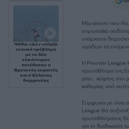
Προ
Μία κίνηση που θα…
ευρωπαϊκό ποδόσφα
υπάρχουν δημοσιεύ
Ψάθα: «Δεν υπήρξε
ομάδων τα επόμενα
τεχνικό πρόβλημα
με τα δύο
ελικόπτερα»
Η Premier League 
κατέθεσαν ο
πρωτάθλημα της Ευ
Βρετανός χειριστής
και ο Έλληνας
μπει… κόφτης στο μ
διερμηνέας
καθεμίας από αυτές
Σύμφωνα με όσα α
League θα συζητηθ
πρωταθλήματος θα
για τη διαδικασία 