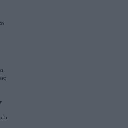
το
να
της
r
μάτ