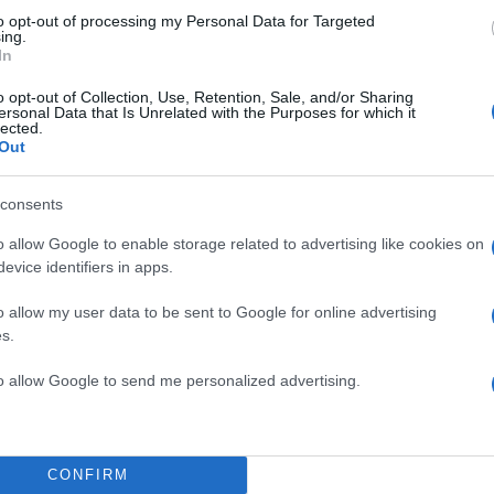
Αθλητικά
to opt-out of processing my Personal Data for Targeted
ing.
GUE
ΜΑΝΤΣΕΣΤΕΡ ΓΙΟΥΝΑΙΤΕΝΤ
ΜΑΝΤΣΕΣΤΕΡ Σ
In
Share:
o opt-out of Collection, Use, Retention, Sale, and/or Sharing
ersonal Data that Is Unrelated with the Purposes for which it
lected.
θήστε το Νewsit.gr στο
Google News
και ενημερωθείτε
Out
 για όλη την ειδησεογραφία και τα
τελευταία νέα
της
ς
consents
o allow Google to enable storage related to advertising like cookies on
evice identifiers in apps.
o allow my user data to be sent to Google for online advertising
Πιο σχολι
s.
ει η πλατφόρμα –
Μητσοτάκης στη
178
to allow Google to send me personalized advertising.
διασύνδεση Ελλ
εμπιστοσύνης» η
 ταξίδι στην Αράχωβα
Το τελευταίο αν
134
άνατο της Βρετανίδας
φτιαγμένος από 
CONFIRM
είπε ο Κυριάκος