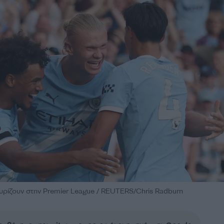
ηγυρίζουν στην Premier League / REUTERS/Chris Radburn