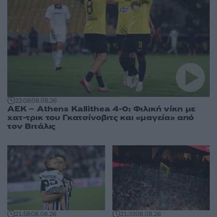
22:08
08.08.26
ΑΕΚ – Athens Kallithea 4-0: Φιλική νίκη με
χατ-τρικ του Γκατσίνοβιτς και «μαγεία» από
τον Βιτάλις
21:58
08.08.26
21:33
08.08.26