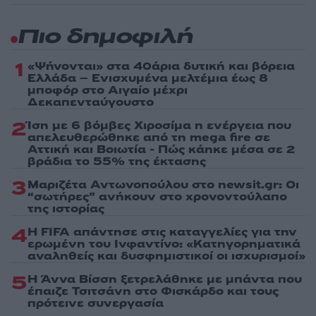
Πιο δημοφιλή
1
«Ψήνονται» στα 40άρια δυτική και βόρεια
Ελλάδα – Ενισχυμένα μελτέμια έως 8
μποφόρ στο Αιγαίο μέχρι
Δεκαπενταύγουστο
2
Ίση με 6 βόμβες Χιροσίμα η ενέργεια που
απελευθερώθηκε από τη mega fire σε
Αττική και Βοιωτία - Πώς κάηκε μέσα σε 2
βράδια το 55% της έκτασης
3
Μαριζέτα Αντωνοπούλου στο newsit.gr: Οι
“σωτήρες” ανήκουν στο χρονοντούλαπο
της ιστορίας
4
Η FIFA απάντησε στις καταγγελίες για την
ερωμένη του Ινφαντίνο: «Κατηγορηματικά
αναληθείς και δυσφημιστικοί οι ισχυρισμοί»
5
Η Άννα Βίσση ξετρελάθηκε με μπάντα που
έπαιζε Τσιτσάνη στο Φισκάρδο και τους
πρότεινε συνεργασία