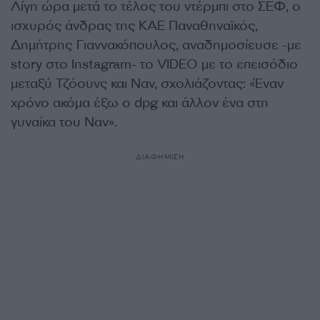
Λίγη ώρα μετά το τέλος του ντέρμπι στο ΣΕΦ, ο
ισχυρός άνδρας της ΚΑΕ Παναθηναϊκός,
Δημήτρης Γιαννακόπουλος, αναδημοσίευσε -με
story στο Instagram- το VIDEO με το επεισόδιο
μεταξύ Τζόουνς και Ναν, σχολιάζοντας: «Έναν
χρόνο ακόμα έξω ο dpg και άλλον ένα στη
γυναίκα του Ναν».
ΔΙΑΦΗΜΙΣΗ