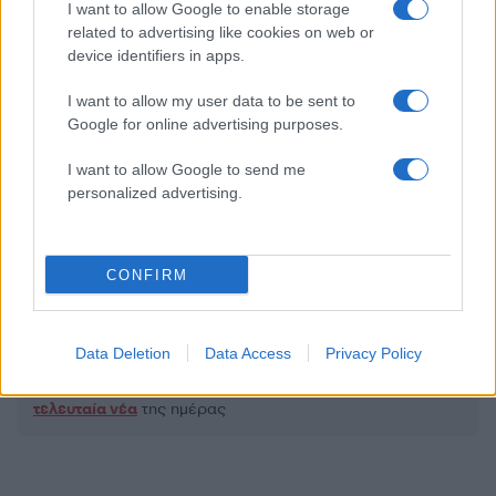
I want to allow Google to enable storage
related to advertising like cookies on web or
device identifiers in apps.
2000 /2000
I want to allow my user data to be sent to
Υποβολή σχολίου
Google for online advertising purposes.
Όροι Χρήσης
. Το site προστατεύεται από reCAPTCHA, ισχύουν
I want to allow Google to send me
Πολιτική Απορρήτου
&
Όροι Χρήσης
της Google.
personalized advertising.
Αθλητικά
ΔΗΜΗΤΡΗΣ ΓΙΑΝΝΑΚΟΠΟΥΛΟΣ
ΟΛΥΜΠΙΑΚΟΣ
ΠΑΝΑΘΗΝΑΙΚΟΣ
CONFIRM
Share:
Data Deletion
Data Access
Privacy Policy
Ακολουθήστε το Νewsit.gr στο
Google News
και
ενημερωθείτε πρώτοι για όλη την ειδησεογραφία και τα
τελευταία νέα
της ημέρας