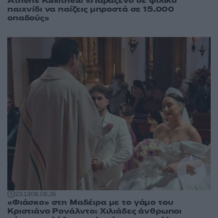
Athens Kallithea: «Παράξενο σε φιλικό
παιχνίδι να παίζεις μπροστά σε 15.000
οπαδούς»
23:13
08.08.26
«Φιάσκο» στη Μαδέιρα με το γάμο του
Κριστιάνο Ρονάλντο: Χιλιάδες άνθρωποι