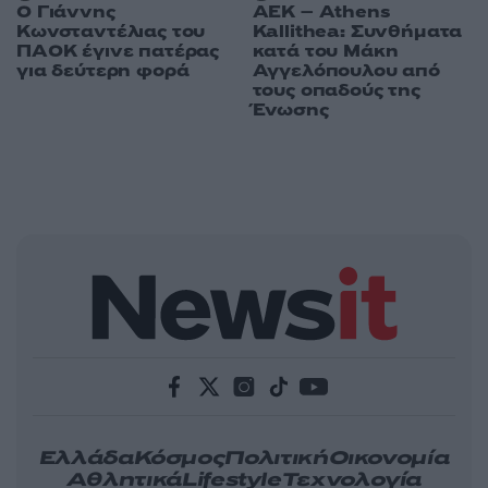
Ο Γιάννης
ΑΕΚ – Athens
Κωνσταντέλιας του
Kallithea: Συνθήματα
ΠΑΟΚ έγινε πατέρας
κατά του Μάκη
για δεύτερη φορά
Αγγελόπουλου από
τους οπαδούς της
Ένωσης
Ελλάδα
Κόσμος
Πολιτική
Οικονομία
Αθλητικά
Lifestyle
Τεχνολογία