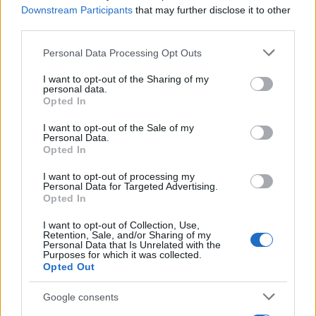
Downstream Participants
that may further disclose it to other
third parties.
Please note that this website/app uses one or more Google
Τραγωδία με 4χρονο αγόρι
Ζέστη και θυελλώδε
Personal Data Processing Opt Outs
στην Πάρο: Τα τρία σημεία
άνεμοι, με ριπές που 
services and may gather and store information including but
που εστιάζουν οι
φτάνουν τα 80 χλμ/ώρ
not limited to your visit or usage behaviour. You may click to
I want to opt-out of the Sharing of my
αστυνομικοί για τον πνιγμό
«Red Code» σε 6 περιο
personal data.
grant or deny consent to Google and its third-party tags to
στην πισίνα
για κίνδυνο πυρκαγι
Opted In
use your data for below specified purposes in below Google
consent section.
I want to opt-out of the Sale of my
Personal Data.
Σχόλια
Opted In
I want to opt-out of processing my
Personal Data for Targeted Advertising.
Opted In
I want to opt-out of Collection, Use,
Σχολίασε εδώ
Retention, Sale, and/or Sharing of my
Personal Data that Is Unrelated with the
Purposes for which it was collected.
Opted Out
50 /50
Google consents