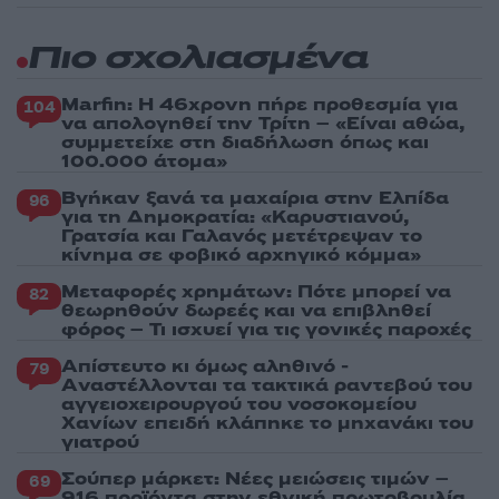
Πιο σχολιασμένα
Marfin: Η 46χρονη πήρε προθεσμία για
104
να απολογηθεί την Τρίτη – «Είναι αθώα,
συμμετείχε στη διαδήλωση όπως και
100.000 άτομα»
Βγήκαν ξανά τα μαχαίρια στην Ελπίδα
96
για τη Δημοκρατία: «Καρυστιανού,
Γρατσία και Γαλανός μετέτρεψαν το
κίνημα σε φοβικό αρχηγικό κόμμα»
Μεταφορές χρημάτων: Πότε μπορεί να
82
θεωρηθούν δωρεές και να επιβληθεί
φόρος – Τι ισχυεί για τις γονικές παροχές
Απίστευτο κι όμως αληθινό -
79
Aναστέλλονται τα τακτικά ραντεβού του
αγγειοχειρουργού του νοσοκομείου
Χανίων επειδή κλάπηκε το μηχανάκι του
γιατρού
Σούπερ μάρκετ: Νέες μειώσεις τιμών –
69
916 προϊόντα στην εθνική πρωτοβουλία,