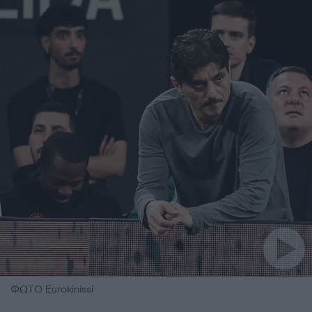
ΦΩΤΟ Eurokinissi