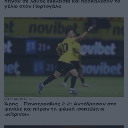
πήγαν σε λάθος εκκλησία και προκάλεσαν το
γέλιο στον Πορτογάλο
22:46
08.08.26
Άρης – Πανσερραϊκός 2-2: Αντέδρασαν στο
φινάλε και πήραν τη φιλική ισοπαλία οι
«κίτρινοι»