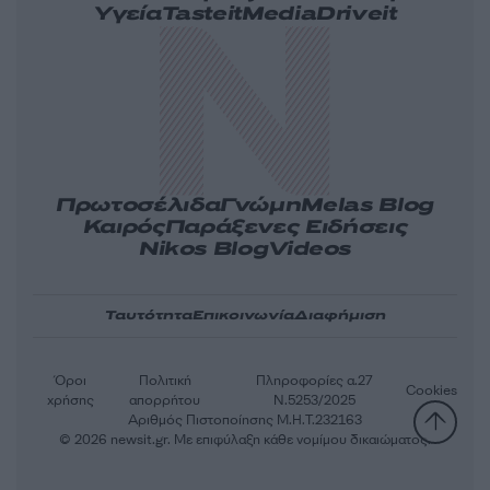
Υγεία
Tasteit
Media
Driveit
Πρωτοσέλιδα
Γνώμη
Melas Blog
Καιρός
Παράξενες Ειδήσεις
Nikos Blog
Videos
Ταυτότητα
Επικοινωνία
Διαφήμιση
Όροι
Πολιτική
Πληροφορίες α.27
Cookies
χρήσης
απορρήτου
Ν.5253/2025
Αριθμός Πιστοποίησης Μ.Η.Τ.232163
© 2026 newsit.gr. Με επιφύλαξη κάθε νομίμου δικαιώματος.