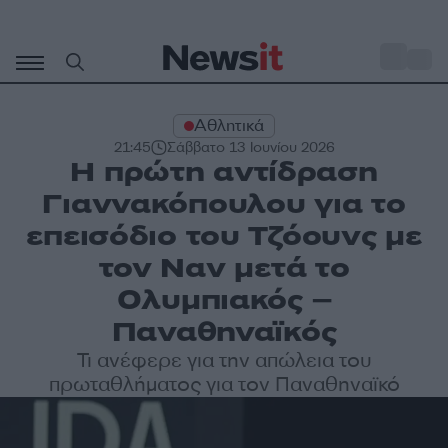
Μετάβαση
σε
o
31
περιεχόμενο
Αθλητικά
21:45
Σάββατο 13 Ιουνίου 2026
Η πρώτη αντίδραση
Γιαννακόπουλου για το
επεισόδιο του Τζόουνς με
τον Ναν μετά το
Ολυμπιακός –
Παναθηναϊκός
Τι ανέφερε για την απώλεια του
πρωταθλήματος για τον Παναθηναϊκό