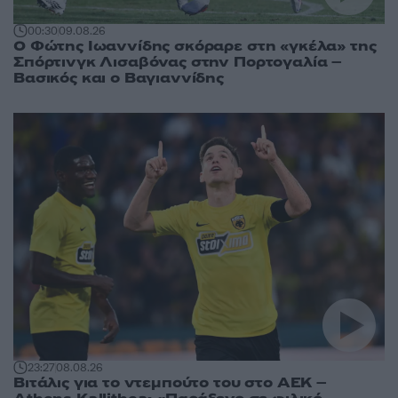
00:30
09.08.26
Ο Φώτης Ιωαννίδης σκόραρε στη «γκέλα» της
Σπόρτινγκ Λισαβόνας στην Πορτογαλία –
Βασικός και ο Βαγιαννίδης
23:27
08.08.26
Βιτάλις για το ντεμπούτο του στο ΑΕΚ –