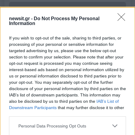
Υποβολή σχολίου
newsit.gr -
Do Not Process My Personal
Όροι Χρήσης
. Το site προστατεύεται από reCAPTCHA, ισχύουν
Information
Πολιτική Απορρήτου
&
Όροι Χρήσης
της Google.
Αθλητικά
If you wish to opt-out of the sale, sharing to third parties, or
CHAMPIONS LEAGUE
processing of your personal or sensitive information for
targeted advertising by us, please use the below opt-out
ΜΠΑΓΕΡ ΛΕΒΕΡΚΟΥΖΕΝ
ΟΛΥΜΠΙΑΚΟΣ
section to confirm your selection. Please note that after your
opt-out request is processed you may continue seeing
Share:
interest-based ads based on personal information utilized by
us or personal information disclosed to third parties prior to
Ακολουθήστε το Νewsit.gr στο
Google News
και
your opt-out. You may separately opt-out of the further
ενημερωθείτε πρώτοι για όλη την ειδησεογραφία και τα
disclosure of your personal information by third parties on the
τελευταία νέα
της ημέρας
IAB’s list of downstream participants. This information may
also be disclosed by us to third parties on the
IAB’s List of
Downstream Participants
that may further disclose it to other
third parties.
Please note that this website/app uses one or more Google
Personal Data Processing Opt Outs
Πιο δημοφιλή
services and may gather and store information including but