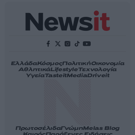
Ελλάδα
Κόσμος
Πολιτική
Οικονομία
Αθλητικά
Lifestyle
Τεχνολογία
Υγεία
Tasteit
Media
Driveit
Πρωτοσέλιδα
Γνώμη
Melas Blog
Καιρός
Παράξενες Ειδήσεις