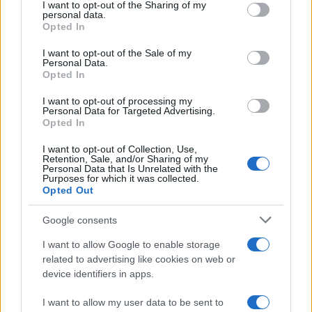
not limited to your visit or usage behaviour. You may click to
I want to opt-out of the Sharing of my
1
personal data.
Έφυγαν οι συνεργάτες, μένει η Μαρία
grant or deny consent to Google and its third-party tags to
Opted In
Καρυστιανού - Η επόμενη μέρα για την
use your data for below specified purposes in below Google
«Ελπίδα για τη Δημοκρατία»
consent section.
I want to opt-out of the Sale of my
2
Συγκίνηση στο τελευταίο αντίο στον Λάκη
Personal Data.
Χαλκιά: Με την «Φάμπρικα», λαούτο και
Opted In
κλαρίνα αποχαιρέτησαν την εμβληματική
φωνή της μεταπολίτευσης
I want to opt-out of processing my
Personal Data for Targeted Advertising.
3
Ο Κώστας Σαμαράς δημοσίευσε μία παιδική
Opted In
φωτογραφία για την επέτειο θανάτου της
αδελφής του, Λένας
I want to opt-out of Collection, Use,
Retention, Sale, and/or Sharing of my
4
Ποιος είναι ο ελληνοκύπριος Sir Ντέμης
Personal Data that Is Unrelated with the
Purposes for which it was collected.
Χασάμπης: Από το σκάκι, στο Νόμπελ
Opted Out
Χημείας και στο «τιμόνι» της AI της Google
5
Το πολωμένο μελτέμι που τροφοδότησε τις
Google consents
φωτιές σε Αττική και Βοιωτία: «Από τα
ισχυρότερα επεισόδια των τελευταίων 50
I want to allow Google to enable storage
χρόνων»
related to advertising like cookies on web or
device identifiers in apps.
Πιο σχολιασμένα
I want to allow my user data to be sent to