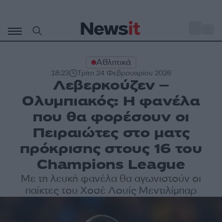
Μετάβαση
σε
o
27
περιεχόμενο
Αθλητικά
18:23
Τρίτη 24 Φεβρουαρίου 2026
Λεβερκούζεν –
Ολυμπιακός: Η φανέλα
που θα φορέσουν οι
Πειραιώτες στο ματς
πρόκρισης στους 16 του
Champions League
Με τη λευκή φανέλα θα αγωνιστούν οι
παίκτες του Χοσέ Λουίς Μεντιλίμπαρ