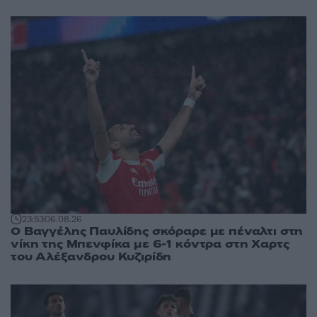
23:53
06.08.26
Ο Βαγγέλης Παυλίδης σκόραρε με πέναλτι στη
νίκη της Μπενφίκα με 6-1 κόντρα στη Χαρτς
του Αλέξανδρου Κυζιρίδη