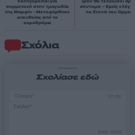
κατηγορείται για
Ιράν θα τελειώσει αρκ
συμμετοχή στην τραγωδία
σύντομα – Εμείς ελέγχ
της Μαρφίν - Μεταφέρθηκε
τα Στενά του Ορμού
απευθείας από το
αεροδρόμιο
Σχόλια
Σχολίασε εδώ
50 /50
2000 /2000