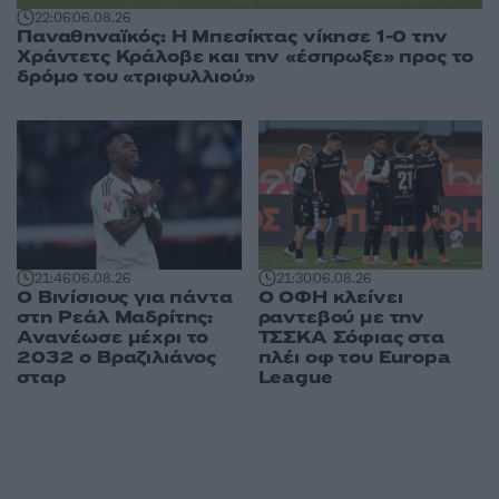
22:06
06.08.26
Παναθηναϊκός: Η Μπεσίκτας νίκησε 1-0 την
Χράντετς Κράλοβε και την «έσπρωξε» προς το
δρόμο του «τριφυλλιού»
21:46
06.08.26
21:30
06.08.26
Ο Βινίσιους για πάντα
Ο ΟΦΗ κλείνει
στη Ρεάλ Μαδρίτης:
ραντεβού με την
Ανανέωσε μέχρι το
ΤΣΣΚΑ Σόφιας στα
2032 ο Βραζιλιάνος
πλέι οφ του Europa
σταρ
League