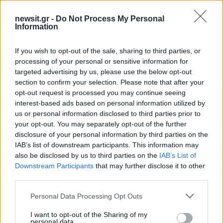
Share:
newsit.gr -
Do Not Process My Personal
Information
Ακολουθήστε το Νewsit.gr στο
Google News
και
ενημερωθείτε πρώτοι για όλη την ειδησεογραφία και τα
If you wish to opt-out of the sale, sharing to third parties, or
τελευταία νέα
της ημέρας
processing of your personal or sensitive information for
targeted advertising by us, please use the below opt-out
section to confirm your selection. Please note that after your
opt-out request is processed you may continue seeing
interest-based ads based on personal information utilized by
us or personal information disclosed to third parties prior to
Πιο δημοφιλή
your opt-out. You may separately opt-out of the further
disclosure of your personal information by third parties on the
1
Σέρρες: Βίντεο ντοκουμέντο από το
IAB’s list of downstream participants. This information may
τροχαίο με νεκρούς μητέρα και γιο – Ο
also be disclosed by us to third parties on the
IAB’s List of
οδηγός του φορτηγού κατέγραψε τη
σύγκρουση
Downstream Participants
that may further disclose it to other
third parties.
2
Στα Χανιά για ολιγοήμερες διακοπές ο
Κυριάκος Μητσοτάκης με την σύζυγό του
Please note that this website/app uses one or more Google
Personal Data Processing Opt Outs
Μαρέβα
services and may gather and store information including but
3
Marfin: Η 46χρονη πήρε προθεσμία για να
not limited to your visit or usage behaviour. You may click to
I want to opt-out of the Sharing of my
personal data.