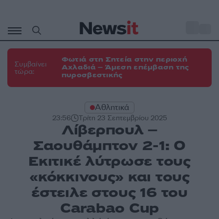
Μετάβαση
σε
o
31
περιεχόμενο
Φωτιά στη Σητεία στην περιοχή
Συμβαίνει
Αχλαδιά – Άμεση επέμβαση της
τώρα:
πυροσβεστικής
Αθλητικά
23:56
Τρίτη 23 Σεπτεμβρίου 2025
Λίβερπουλ –
Σαουθάμπτον 2-1: Ο
Εκιτικέ λύτρωσε τους
«κόκκινους» και τους
έστειλε στους 16 του
Carabao Cup