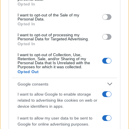
απολογηθεί την Τρίτη – «Είναι αθώα,
grant or deny consent to Google and its third-party tags to
Opted In
συμμετείχε στη διαδήλωση όπως και
use your data for below specified purposes in below Google
100.000 άτομα»
consent section.
I want to opt-out of the Sale of my
4
ΠΑΟΚ – Άντερλεχτ 0-1: Οι Θεσσαλονικείς
Personal Data.
ηττήθηκαν στο τρελό ματς της Τούμπας και
Opted In
θα ψάξουν την ανατροπή στο Βέλγιο
I want to opt-out of processing my
5
Η βαθμολογία της UEFA μετά την ήττα του
Personal Data for Targeted Advertising.
ΠΑΟΚ από την Άντερλεχτ
Opted In
I want to opt-out of Collection, Use,
Retention, Sale, and/or Sharing of my
Πιο σχολιασμένα
Personal Data that Is Unrelated with the
Purposes for which it was collected.
Opted Out
Έφυγαν οι συνεργάτες, μένει η Μαρία
184
Καρυστιανού - Η επόμενη μέρα για την
Google consents
«Ελπίδα για τη Δημοκρατία»
I want to allow Google to enable storage
Canadair 515: Οι πρώτες εικόνες από την
131
κατασκευή του αεροσκάφους που θα
related to advertising like cookies on web or
επιχειρεί και τη νύχτα στα μέτωπα της
device identifiers in apps.
φωτιάς
I want to allow my user data to be sent to
Μεταφορές χρημάτων: Πότε μπορεί να
70
θεωρηθούν δωρεές και να επιβληθεί
Google for online advertising purposes.