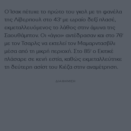
Ο Ίσακ πέτυχε το πρώτο του γκολ με τη φανέλα
της Λίβερπουλ στο 43′ με ωραίο δεξί πλασέ,
εκμεταλλευόμενος το λάθος στην άμυνα της
Σαουθάμπτον. Οι «άγιοι» αντέδρασαν και στο 76′
με τον Τσαρλς να εκτελεί τον Μαμαρντασβίλι
μέσα από τη μικρή περιοχή. Στο 85′ ο Εκιτικέ
πλάσαρε σε κενή εστία, καθώς εκμεταλλεύτηκε
τη δεύτερη ασίστ του Κιέζα στην αναμέτρηση.
ΔΙΑΦΗΜΙΣΗ