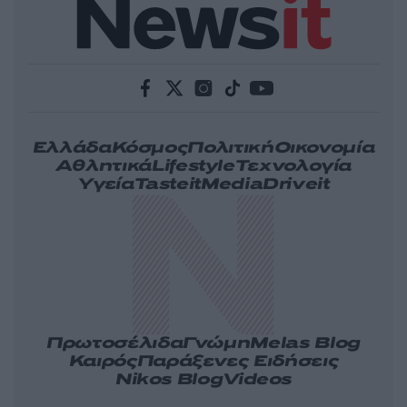
Ελλάδα
Κόσμος
Πολιτική
Οικονομία
Αθλητικά
Lifestyle
Τεχνολογία
Υγεία
Tasteit
Media
Driveit
Πρωτοσέλιδα
Γνώμη
Melas Blog
Καιρός
Παράξενες Ειδήσεις
Nikos Blog
Videos