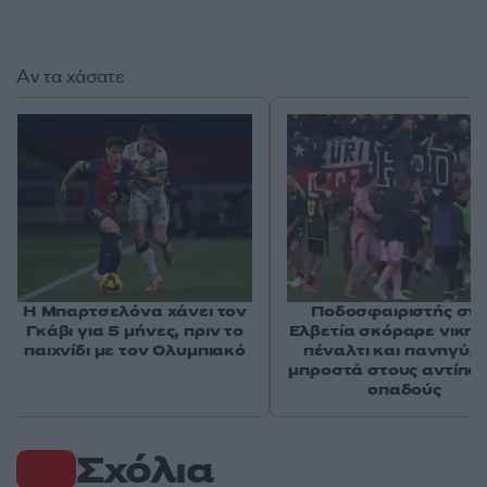
Αν τα χάσατε
Η Μπαρτσελόνα χάνει τον
Ποδοσφαιριστής στ
Γκάβι για 5 μήνες, πριν το
Ελβετία σκόραρε νικητ
παιχνίδι με τον Ολυμπιακό
πέναλτι και πανηγύρ
μπροστά στους αντίπα
οπαδούς
Σχόλια