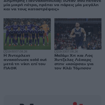
Δημήτρης Γιαννακόπουλος: «Όταν σου πετάνε
μία μικρή πέτρα, πρέπει να πάρεις μία μεγάλη
και να τους καταστρέψεις»
19:50
07.08.26
19:33
07.08.26
Η Άντερλεχτ
Μαϊάμι Χιτ και Λος
ανακοίνωσε sold out
Άντζελες Λέικερς
μετά τη νίκη επί του
στην «κούρσα» για
ΠΑΟΚ
τον Κλέι Τόμπσον