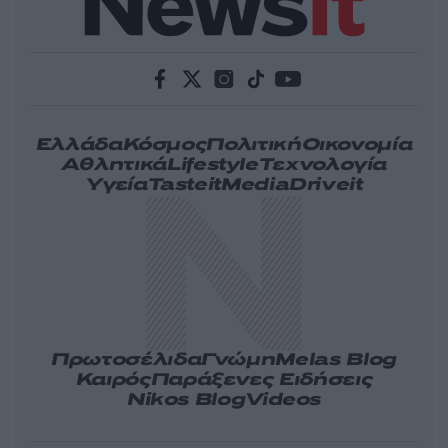
Ελλάδα
Κόσμος
Πολιτική
Οικονομία
Αθλητικά
Lifestyle
Τεχνολογία
Υγεία
Tasteit
Media
Driveit
Πρωτοσέλιδα
Γνώμη
Melas Blog
Καιρός
Παράξενες Ειδήσεις
Nikos Blog
Videos