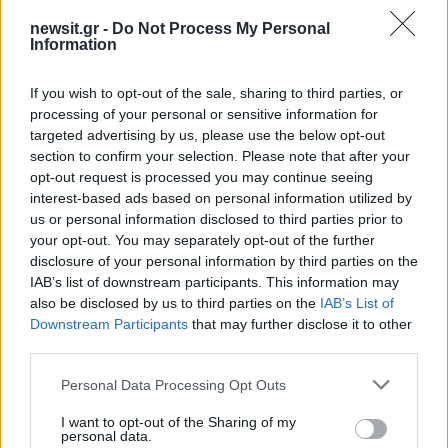
newsit.gr -
Do Not Process My Personal
Information
Αν τα χάσατε
If you wish to opt-out of the sale, sharing to third parties, or
processing of your personal or sensitive information for
targeted advertising by us, please use the below opt-out
section to confirm your selection. Please note that after your
opt-out request is processed you may continue seeing
interest-based ads based on personal information utilized by
us or personal information disclosed to third parties prior to
your opt-out. You may separately opt-out of the further
disclosure of your personal information by third parties on the
ΠΑΟΚ: Με μοναδικό
Ολυμπιακός: Χωρίς Σιπ
απόντα τον Δημήτρη
και αρκετούς βασικού
IAB’s list of downstream participants. This information may
Πέλκα η αποστολή του
αποστολή για τον αγ
also be disclosed by us to third parties on the
IAB’s List of
«Δικεφάλου του Βορρά»
του Κυπέλλου Ελλάδα
Downstream Participants
that may further disclose it to other
για το ματς με την Μακάμπι
τον Αστέρα Τρίπολη
third parties.
Τελ Αβίβ
Please note that this website/app uses one or more Google
Personal Data Processing Opt Outs
services and may gather and store information including but
Σχόλια
not limited to your visit or usage behaviour. You may click to
I want to opt-out of the Sharing of my
personal data.
grant or deny consent to Google and its third-party tags to