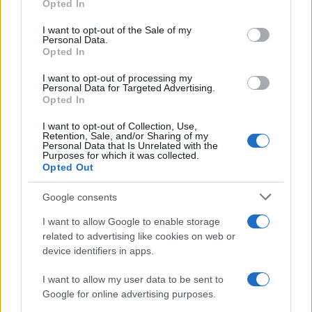
Opted In
use your data for below specified purposes in below Google
consent section.
I want to opt-out of the Sale of my
Personal Data.
Opted In
Σχολίασε εδώ
I want to opt-out of processing my
Personal Data for Targeted Advertising.
Opted In
50 /50
I want to opt-out of Collection, Use,
Retention, Sale, and/or Sharing of my
Personal Data that Is Unrelated with the
Purposes for which it was collected.
Opted Out
2000 /2000
Google consents
Υποβολή σχολίου
I want to allow Google to enable storage
related to advertising like cookies on web or
Όροι Χρήσης
. Το site προστατεύεται από reCAPTCHA, ισχύουν
device identifiers in apps.
Πολιτική Απορρήτου
&
Όροι Χρήσης
της Google.
Αθλητικά
I want to allow my user data to be sent to
Google for online advertising purposes.
EUROPA LEAGUE
ΑΕΚ