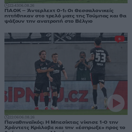
22:43
06.08.26
ΠΑΟΚ – Άντερλεχτ 0-1: Οι Θεσσαλονικείς
ηττήθηκαν στο τρελό ματς της Τούμπας και θα
ψάξουν την ανατροπή στο Βέλγιο
6
22:06
06.08.26
Παναθηναϊκός: Η Μπεσίκτας νίκησε 1-0 την
Χράντετς Κράλοβε και την «έσπρωξε» προς το