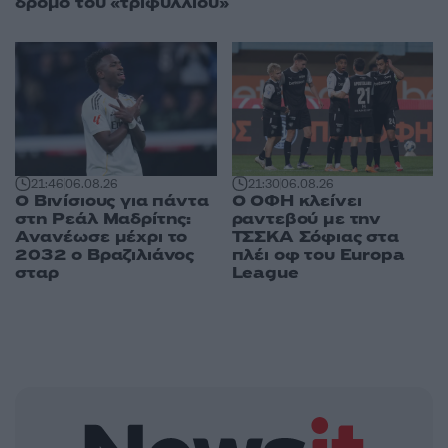
δρόμο του «τριφυλλιού»
21:46
06.08.26
21:30
06.08.26
Ο Βινίσιους για πάντα
Ο ΟΦΗ κλείνει
στη Ρεάλ Μαδρίτης:
ραντεβού με την
Ανανέωσε μέχρι το
ΤΣΣΚΑ Σόφιας στα
2032 ο Βραζιλιάνος
πλέι οφ του Europa
σταρ
League