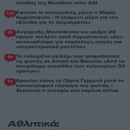
είσοδος της Meridiam στην GSI
Έφυγαν οι συνεργάτες, μένει η Μαρία
182
Καρυστιανού - Η επόμενη μέρα για την
«Ελπίδα για τη Δημοκρατία»
Αυγερινός, Μουτσάτσου και ακόμη 20
85
πρώην στελέχη κατά Καρυστιανού: «Δεν
αποχωρήσαμε για καρέκλες», αιχμές για
«συγκεντρωτικό μοντέλο»
Το πολωμένο μελτέμι που τροφοδότησε
59
τις φωτιές σε Αττική και Βοιωτία: «Από τα
ισχυρότερα επεισόδια των τελευταίων 50
χρόνων»
Κρανίου τόπος το Πόρτο Γερμενό μετά το
51
καταστροφικό πέρασμα της φωτιάς –
Ξεκίνησε η αυτοψία στα καμένα σπίτια
Αθλητικά: