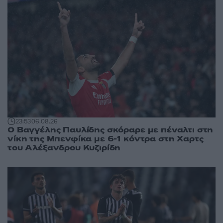
23:53
06.08.26
Ο Βαγγέλης Παυλίδης σκόραρε με πέναλτι στη
νίκη της Μπενφίκα με 6-1 κόντρα στη Χαρτς
του Αλέξανδρου Κυζιρίδη