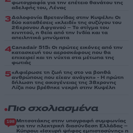
φωτογραφία για την επέτειο θανάτου της
αδελφής του, Λένας
3
Δολοφονία Βρετανίδας στην Κυψέλη: Οι
δύο καταθέσεις «κλειδί» της συζύγου του
26χρονου Αφγανού – Το στίγμα του
κινητού, η θεία από την Ινδία και τα
απειλητικά μηνύματα
4
Canadair 515: Οι πρώτες εικόνες από την
κατασκευή του αεροσκάφους που θα
επιχειρεί και τη νύχτα στα μέτωπα της
φωτιάς
5
«Αφιέρωσε τη ζωή της στο να βοηθά
ανθρώπους που είχαν ανάγκη» - Η πρώτη
δήλωση της οικογένειας της 38χρονης
Λίζα που βρέθηκε νεκρή στην Κυψέλη
Πιο σχολιασμένα
Μητσοτάκης στην υπογραφή συμφωνίας
198
για την ηλεκτρική διασύνδεση Ελλάδας –
Κύπρου: «Ισχυρή ψήφος εμπιστοσύνης» η