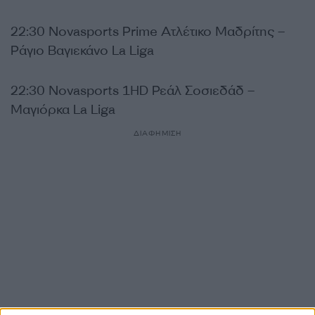
22:30 Novasports Prime Ατλέτικο Μαδρίτης –
Ράγιο Βαγιεκάνο La Liga
22:30 Novasports 1HD Ρεάλ Σοσιεδάδ –
Μαγιόρκα La Liga
ΔΙΑΦΗΜΙΣΗ