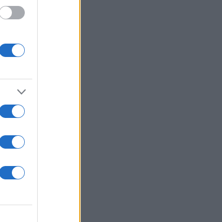
nship
a