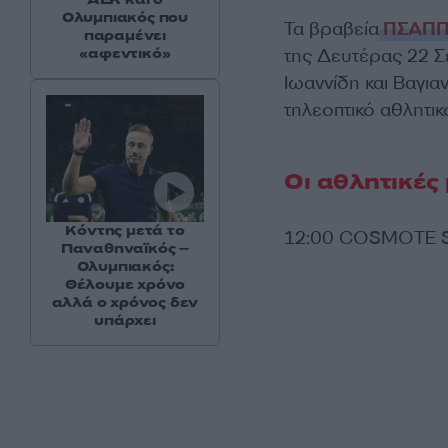
Ολυμπιακός που
Τα βραβεία
ΠΣΑΠ
παραμένει
της Δευτέρας 22 Σ
«αφεντικό»
Ιωαννίδη και Βαγια
τηλεοπτικό αθλητι
Οι αθλητικές
Κόντης μετά το
12:00 COSMOTE S
Παναθηναϊκός –
Ολυμπιακός:
Θέλουμε χρόνο
αλλά ο χρόνος δεν
υπάρχει