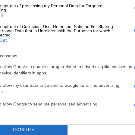
to opt-out of processing my Personal Data for Targeted
ing.
In
o opt-out of Collection, Use, Retention, Sale, and/or Sharing
ORT 2 HD Νάπολι – Πίζα Serie
ersonal Data that Is Unrelated with the Purposes for which it
lected.
Out
SPORT 3 HD Μίλγουολ – Γουότφορντ EFL Champio
consents
ORT 7 HD Σπόρτινγκ Λισαβόνας – Μορεϊρένσε Lig
o allow Google to enable storage related to advertising like cookies on
evice identifiers in apps.
ΔΙΑΦΗΜΙΣΗ
o allow my user data to be sent to Google for online advertising
s.
to allow Google to send me personalized advertising.
CONFIRM