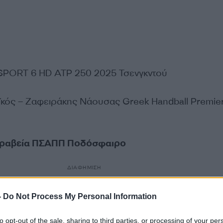
PORT 6 HD ATP 250 2025 Τσενγκντού
κός – Ζαφειράκης Νάουσας Greek Handball Premie
 Βραβεία ΠΣΑΠΠ Ποδόσφαιρο
ΔΙΑΦΗΜΙΣΗ
-
Do Not Process My Personal Information
to opt-out of the sale, sharing to third parties, or processing of your per