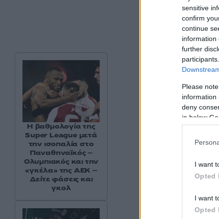
sensitive in
confirm you
continue se
information 
further disc
participants
Downstream 
Please note
information 
deny consent
in below Go
Η βαθμολογία της
Super League μετά
Persona
την ισοπαλία στο
Παναθηναϊκός –
Ολυμπιακός και την
I want t
«γκέλα» της ΑΕΚ –
Opted 
Δείτε φάσεις και
γκολ
I want t
Opted 