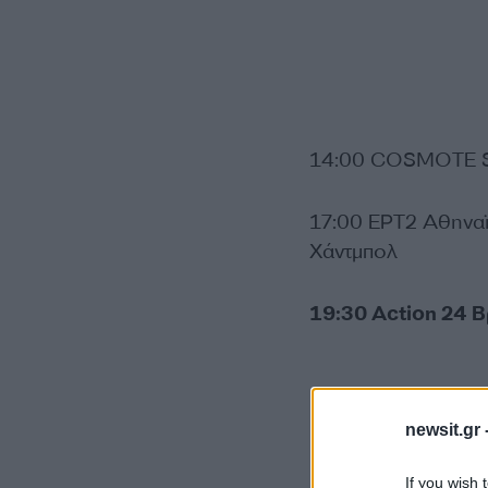
14:00 COSMOTE S
17:00 ΕΡΤ2 Αθηναϊ
Xάντμπολ
19:30 Action 24
newsit.gr 
If you wish 