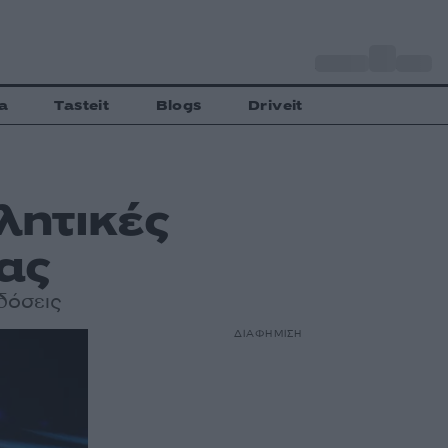
o
Αθήνα
28
C
a
Tasteit
Blogs
Driveit
λητικές
ας
δόσεις
ΔΙΑΦΗΜΙΣΗ