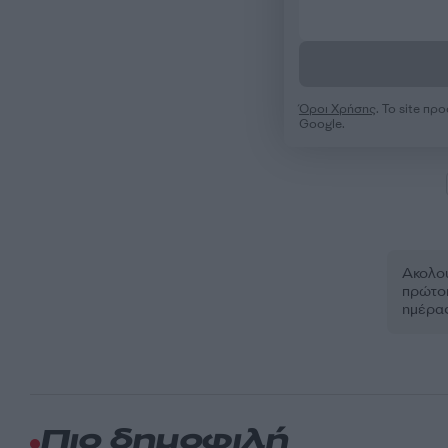
Όροι Χρήσης
. Το site π
Google.
Ακολου
πρώτοι
ημέρα
Πιο δημοφιλή