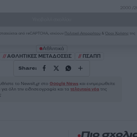
2000 /
Υποβολή σχολίου
ροστατεύεται από reCAPTCHA, ισχύουν
Πολιτική Απορρήτου
&
Όροι Χρήσης
της
Αθλητικά
ΑΘΛΗΤΙΚΕΣ ΜΕΤΑΔΟΣΕΙΣ
ΠΣΑΠΠ
Share:
θήστε το Νewsit.gr στο
Google News
και ενημερωθείτε
 για όλη την ειδησεογραφία και τα
τελευταία νέα
της
ς
Πιο σχολι