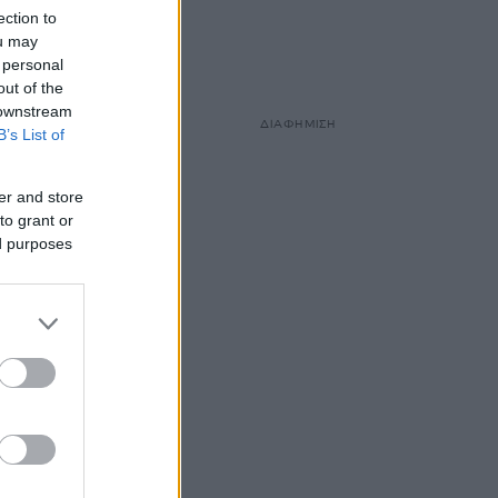
ection to
ou may
 personal
out of the
 downstream
ΔΙΑΦΗΜΙΣΗ
B’s List of
er and store
to grant or
ed purposes