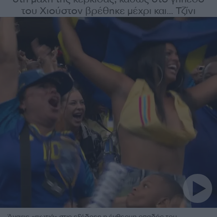
του Χιούστον βρέθηκε μέχρι και… Τζίνι
Άναψε «φωτιά» στις εξέδρες η ένθερμη οπαδός του