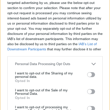
targeted advertising by us, please use the below opt-out
section to confirm your selection. Please note that after your
Δεν ήταν μόνο η ταχύτητα
Μυστράς: Αλλαγή στ
- «Ίσως κάτι απέσπασε την
υπερασπιστική γραμμή
opt-out request is processed you may continue seeing
προσοχή του οδηγού» λέει
55χρονου που έκρυψε
interest-based ads based on personal information utilized by
πραγματογνώμονας για
νεκρό πατέρα του σ
us or personal information disclosed to third parties prior to
την τραγωδία στις Σέρρες
καταψύκτη – Η αγά
your opt-out. You may separately opt-out of the further
με νεκρούς μητέρα και γιο
στους γονείς και η
disclosure of your personal information by third parties on the
διαφωνία με την αδε
IAB’s list of downstream participants. This information may
του
also be disclosed by us to third parties on the
IAB’s List of
Downstream Participants
that may further disclose it to other
Σχόλια
third parties.
Please note that this website/app uses one or more Google
Personal Data Processing Opt Outs
services and may gather and store information including but
not limited to your visit or usage behaviour. You may click to
I want to opt-out of the Sharing of my
personal data.
grant or deny consent to Google and its third-party tags to
Opted In
Σχολίασε εδώ
use your data for below specified purposes in below Google
consent section.
I want to opt-out of the Sale of my
Personal Data.
Opted In
50 /50
I want to opt-out of processing my