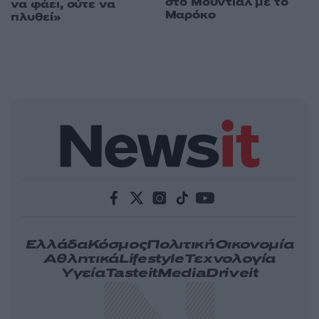
στο Μουντιάλ με το
να φάει, ούτε να
Μαρόκο
πλυθεί»
Ελλάδα
Κόσμος
Πολιτική
Οικονομία
Αθλητικά
Lifestyle
Τεχνολογία
Υγεία
Tasteit
Media
Driveit