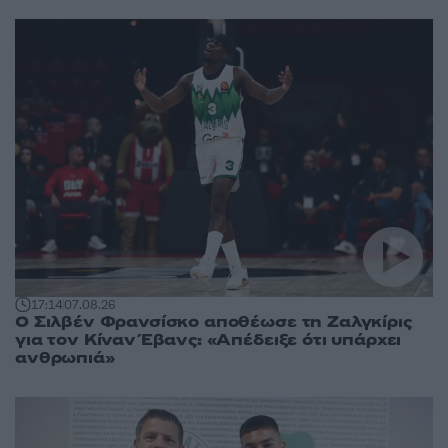
17:14
07.08.26
Ο Σιλβέν Φρανσίσκο αποθέωσε τη Ζαλγκίρις
για τον Κίναν Έβανς: «Απέδειξε ότι υπάρχει
ανθρωπιά»