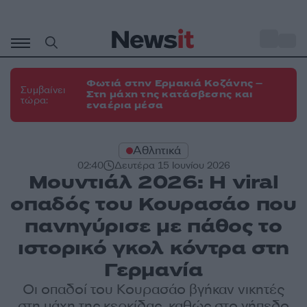
Μετάβαση
σε
o
34
περιεχόμενο
Φωτιά στην Ερμακιά Κοζάνης –
Συμβαίνει
Στη μάχη της κατάσβεσης και
τώρα:
εναέρια μέσα
Αθλητικά
02:40
Δευτέρα 15 Ιουνίου 2026
Μουντιάλ 2026: Η viral
οπαδός του Κουρασάο που
πανηγύρισε με πάθος το
ιστορικό γκολ κόντρα στη
Γερμανία
Οι οπαδοί του Κουρασάο βγήκαν νικητές
στη μάχη της κερκίδας, καθώς στο γήπεδο