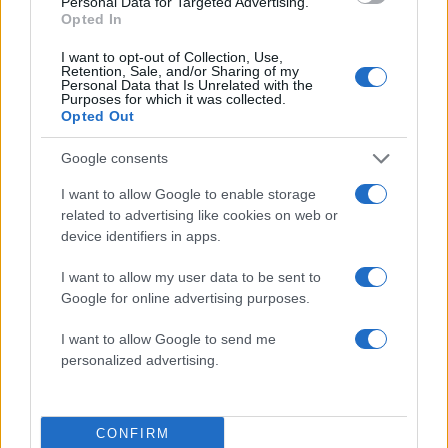
Personal Data for Targeted Advertising.
Opted In
I want to opt-out of Collection, Use,
Retention, Sale, and/or Sharing of my
2000 /2000
Personal Data that Is Unrelated with the
Purposes for which it was collected.
Υποβολή σχολίου
Opted Out
Google consents
Όροι Χρήσης
. Το site προστατεύεται από reCAPTCHA, ισχύουν
Πολιτική Απορρήτου
&
Όροι Χρήσης
της Google.
I want to allow Google to enable storage
Αθλητικά
related to advertising like cookies on web or
ΓΕΡΜΑΝΙΑ
ΚΟΥΡΑΣΑΟ
ΜΟΥΝΤΙΑΛ
device identifiers in apps.
ΜΟΥΝΤΙΑΛ 2026
I want to allow my user data to be sent to
Share:
Google for online advertising purposes.
I want to allow Google to send me
Ακολουθήστε το Νewsit.gr στο
Google News
και
personalized advertising.
ενημερωθείτε πρώτοι για όλη την ειδησεογραφία και τα
τελευταία νέα
της ημέρας
CONFIRM