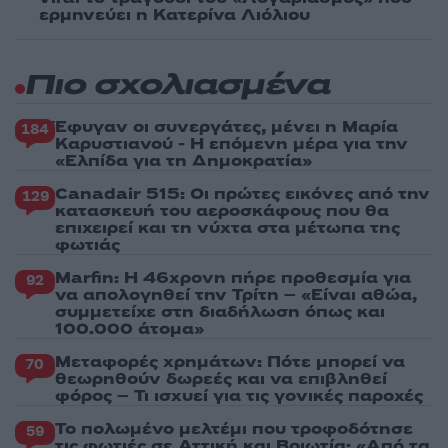
ερμηνεύει η Κατερίνα Λιόλιου
Πιο σχολιασμένα
Έφυγαν οι συνεργάτες, μένει η Μαρία
184
Καρυστιανού - Η επόμενη μέρα για την
«Ελπίδα για τη Δημοκρατία»
Canadair 515: Οι πρώτες εικόνες από την
129
κατασκευή του αεροσκάφους που θα
επιχειρεί και τη νύχτα στα μέτωπα της
φωτιάς
Marfin: Η 46χρονη πήρε προθεσμία για
92
να απολογηθεί την Τρίτη – «Είναι αθώα,
συμμετείχε στη διαδήλωση όπως και
100.000 άτομα»
Μεταφορές χρημάτων: Πότε μπορεί να
70
θεωρηθούν δωρεές και να επιβληθεί
φόρος – Τι ισχυεί για τις γονικές παροχές
Το πολωμένο μελτέμι που τροφοδότησε
59
τις φωτιές σε Αττική και Βοιωτία: «Από τα