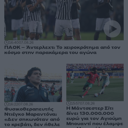
16:40
07.08.26
ΠΑΟΚ – Άντερλεχτ: Το χειροκρότημα από τον
κόσμο στην παρακάμερα του αγώνα
15:57
07.08.26
16:22
07.08.26
Η Μάντσεστερ Σίτι
Φυσικοθεραπευτής
δίνει 130.000.000
Ντιέγκο Μαραντόνα:
ευρώ για τον Αγιούμπ
«Δεν σηκωνόταν από
Μπουαντί που έλαμψε
το κρεβάτι, δεν ήθελε