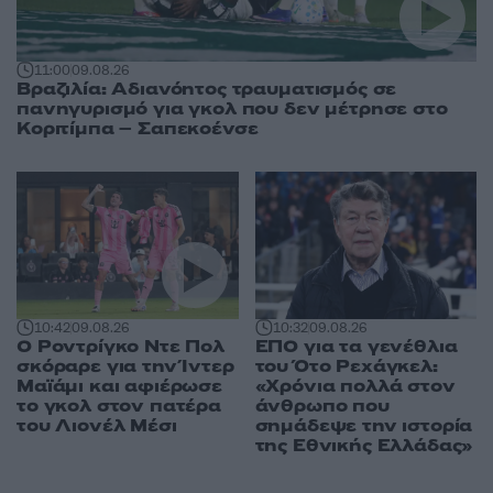
11:00
09.08.26
Βραζιλία: Αδιανόητος τραυματισμός σε
πανηγυρισμό για γκολ που δεν μέτρησε στο
Κοριτίμπα – Σαπεκοένσε
10:42
09.08.26
10:32
09.08.26
Ο Ροντρίγκο Ντε Πολ
ΕΠΟ για τα γενέθλια
σκόραρε για την Ίντερ
του Ότο Ρεχάγκελ:
Μαϊάμι και αφιέρωσε
«Χρόνια πολλά στον
το γκολ στον πατέρα
άνθρωπο που
του Λιονέλ Μέσι
σημάδεψε την ιστορία
της Εθνικής Ελλάδας»