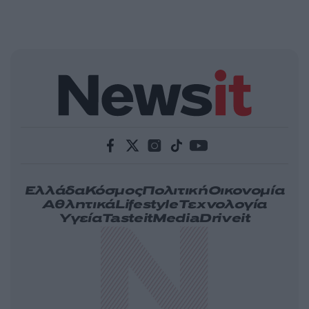
Ελλάδα
Κόσμος
Πολιτική
Οικονομία
Αθλητικά
Lifestyle
Τεχνολογία
Υγεία
Tasteit
Media
Driveit