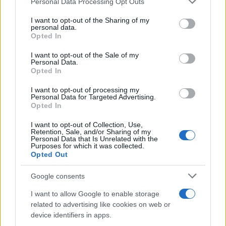
Personal Data Processing Opt Outs
Πιο δημοφιλή
services and may gather and store information including but
not limited to your visit or usage behaviour. You may click to
I want to opt-out of the Sharing of my
personal data.
grant or deny consent to Google and its third-party tags to
1
Κωνσταντίνος Αργυρός και Αλεξάνδρα
Opted In
Νίκα κάνουν διακοπές με πολυτελές γιοτ
use your data for below specified purposes in below Google
με τα δύο παιδιά τους
consent section.
I want to opt-out of the Sale of my
Personal Data.
2
Η Άννα Βίσση ξετρελάθηκε με μπάντα που
Opted In
έπαιζε Τσιτσάνη στο Φισκάρδο και τους
πρότεινε συνεργασία
I want to opt-out of processing my
Personal Data for Targeted Advertising.
3
Θρήνος για τον Λιονέλ Μέσι – Πέθανε ο
Opted In
πατέρας του, Χόρχε
4
I want to opt-out of Collection, Use,
Ελίζαμπεθ Ελέτσι και Νεκτάριος Λεμονίδης
Retention, Sale, and/or Sharing of my
πήγαν στον Άγιο Νεκτάριο Βούλας για να
Personal Data that Is Unrelated with the
πάρουν την ευχή για τον γιο τους
Purposes for which it was collected.
Opted Out
5
Ηφαίστειο Σαντορίνης: Ένας 15χρονος που
δεν πρόλαβε να ξεφύγει από το τσουνάμι
Google consents
μπορεί να αλλάξει τη χρονολογία της
προϊστορικής έκρηξης
I want to allow Google to enable storage
related to advertising like cookies on web or
device identifiers in apps.
Πιο σχολιασμένα