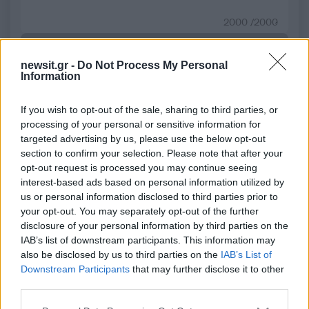
2000 /2000
Υποβολή σχολίου
newsit.gr -
Do Not Process My Personal
Information
Όροι Χρήσης
. Το site προστατεύεται από reCAPTCHA, ισχύουν
Πολιτική Απορρήτου
&
Όροι Χρήσης
της Google.
If you wish to opt-out of the sale, sharing to third parties, or
Αθλητικά
processing of your personal or sensitive information for
EUROLEAGUE
ΜΠΑΡΤΣΕΛΟΝΑ
targeted advertising by us, please use the below opt-out
ΠΑΝΑΘΗΝΑΙΚΟΣ
ΤΣΑΒΙ ΠΑΣΚΟΥΑΛ
section to confirm your selection. Please note that after your
opt-out request is processed you may continue seeing
Share:
interest-based ads based on personal information utilized by
us or personal information disclosed to third parties prior to
Ακολουθήστε το Νewsit.gr στο
Google News
και
your opt-out. You may separately opt-out of the further
ενημερωθείτε πρώτοι για όλη την ειδησεογραφία και τα
disclosure of your personal information by third parties on the
τελευταία νέα
της ημέρας
IAB’s list of downstream participants. This information may
also be disclosed by us to third parties on the
IAB’s List of
Downstream Participants
that may further disclose it to other
third parties.
Please note that this website/app uses one or more Google