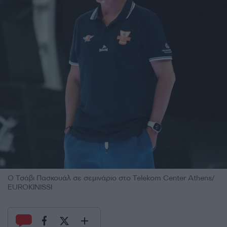
Ο Τσάβι Πασκουάλ σε σεμινάριο στο Telekom Center Athens/
EUROKINISSI