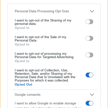
third parties.
Please note that this website/app uses one or more Google
Personal Data Processing Opt Outs
Πιο σχολιασμένα
services and may gather and store information including but
not limited to your visit or usage behaviour. You may click to
I want to opt-out of the Sharing of my
personal data.
grant or deny consent to Google and its third-party tags to
Βγήκαν ξανά τα μαχαίρια στην Ελπίδα
96
Opted In
για τη Δημοκρατία: «Καρυστιανού,
use your data for below specified purposes in below Google
Γρατσία και Γαλανός μετέτρεψαν το
consent section.
I want to opt-out of the Sale of my
κίνημα σε φοβικό αρχηγικό κόμμα»
Personal Data.
Opted In
Απίστευτο κι όμως αληθινό -
84
Aναστέλλονται τα τακτικά ραντεβού του
I want to opt-out of processing my
αγγειοχειρουργού του νοσοκομείου
Personal Data for Targeted Advertising.
Χανίων επειδή κλάπηκε το μηχανάκι του
Opted In
γιατρού
I want to opt-out of Collection, Use,
Στην Κρήτη ο Κυριάκος Μητσοτάκης,
75
Retention, Sale, and/or Sharing of my
συνεχίζει τις ολιγοήμερες διακοπές του –
Personal Data that Is Unrelated with the
Πού βρέθηκε το Σάββατο
Purposes for which it was collected.
Opted Out
Σούπερ μάρκετ: Νέες μειώσεις τιμών –
73
916 προϊόντα στην εθνική πρωτοβουλία,
ανάμεσά τους 130 σχολικά
Google consents
ΕΛΑΣ: Ο Αλέξης Δέδες ο πρώτος
I want to allow Google to enable storage
73
υποψήφιος βουλευτής του κόμματος –