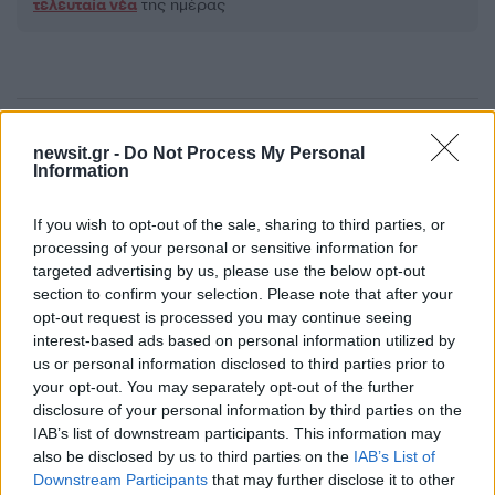
τελευταία νέα
της ημέρας
Πιο δημοφιλή
newsit.gr -
Do Not Process My Personal
Information
1
Κωνσταντίνος Αργυρός και Αλεξάνδρα
Νίκα κάνουν διακοπές με πολυτελές γιοτ
If you wish to opt-out of the sale, sharing to third parties, or
με τα δύο παιδιά τους
processing of your personal or sensitive information for
2
Η Άννα Βίσση ξετρελάθηκε με μπάντα που
targeted advertising by us, please use the below opt-out
έπαιζε Τσιτσάνη στο Φισκάρδο και τους
section to confirm your selection. Please note that after your
πρότεινε συνεργασία
opt-out request is processed you may continue seeing
3
interest-based ads based on personal information utilized by
Θρήνος για τον Λιονέλ Μέσι – Πέθανε ο
πατέρας του, Χόρχε
us or personal information disclosed to third parties prior to
your opt-out. You may separately opt-out of the further
4
Ελίζαμπεθ Ελέτσι και Νεκτάριος Λεμονίδης
disclosure of your personal information by third parties on the
πήγαν στον Άγιο Νεκτάριο Βούλας για να
IAB’s list of downstream participants. This information may
πάρουν την ευχή για τον γιο τους
also be disclosed by us to third parties on the
IAB’s List of
5
Τζο Μπάιντεν: «Ο καρκίνος έχει εξαπλωθεί,
Downstream Participants
that may further disclose it to other
είναι πολύ επώδυνο», λέει ο γιος του