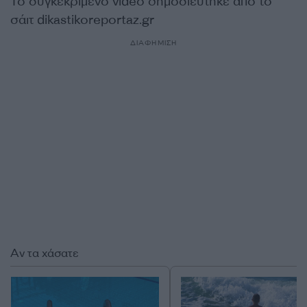
Το συγκεκριμένο video δημοσιεύτηκε από το
σάιτ dikastikoreportaz.gr
ΔΙΑΦΗΜΙΣΗ
Αν τα χάσατε