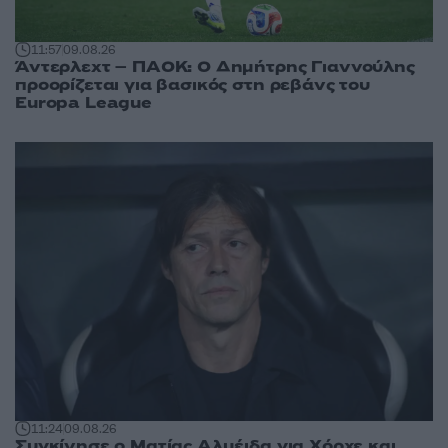
11:57
09.08.26
Άντερλεχτ – ΠΑΟΚ: Ο Δημήτρης Γιαννούλης
προορίζεται για βασικός στη ρεβάνς του
Europa League
11:24
09.08.26
Συγκίνησε ο Ματίας Αλμέιδα για Χόρχε και