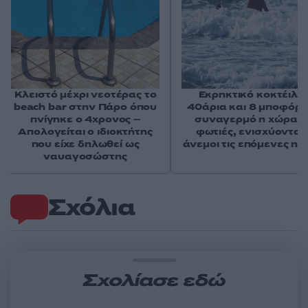
Κλειστό μέχρι νεοτέρας το
Εκρηκτικό κοκτέιλ μ
beach bar στην Πάρο όπου
40άρια και 8 μποφόρ -
πνίγηκε ο 4χρονος –
συναγερμό η χώρα γ
Απολογείται ο ιδιοκτήτης
φωτιές, ενισχύονται 
που είχε δηλωθεί ως
άνεμοι τις επόμενες ημ
ναυαγοσώστης
Σχόλια
Σχολίασε εδώ