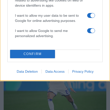
related to advertising like cookies on web or
Από τα διοικητικά της ΑΕΚ στην πολιτική
device identifiers in apps.
σκηνή
I want to allow my user data to be sent to
Google for online advertising purposes.
I want to allow Google to send me
Αθλητικά:
personalized advertising.
Περισσότερα άρθρα
CONFIRM
Data Deletion
Data Access
Privacy Policy