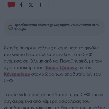
Προσθήκη του newsit.gr ως προτεινόμενη πηγή στην
Google
Σκηνές άπειρου κάλους είχαμε μετά το φινάλε
του Game 5 των τελικών της GBL στο ΣΕΦ
ανάμεσα σε Ολυμπιακό και Παναθηναϊκό, με τον
άγριο τσακωμό του
Ταϊρίκ Τζόουνς
με τον
Κέντρικ Ναν
στον χώρο των αποδυτηρίων του
ΣΕΦ.
Το νέο video από τα αποδυτήρια του ΣΕΦ και πιο
συγκεκριμένα από κάμερα ασφαλείας του
γηπέδου καταγράφει και το ξεκίνημα της μεγάλης