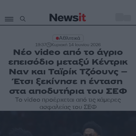
Μετάβαση
σε
o
32
περιεχόμενο
Αθλητικά
19:37
Κυριακή 14 Ιουνίου 2026
Νέο video από το άγριο
επεισόδιο μεταξύ Κέντρικ
Ναν και Ταϊρίκ Τζόουνς –
Έτσι ξεκίνησε η ένταση
στα αποδυτήρια του ΣΕΦ
Το video προέρχεται από τις κάμερες
ασφαλείας του ΣΕΦ