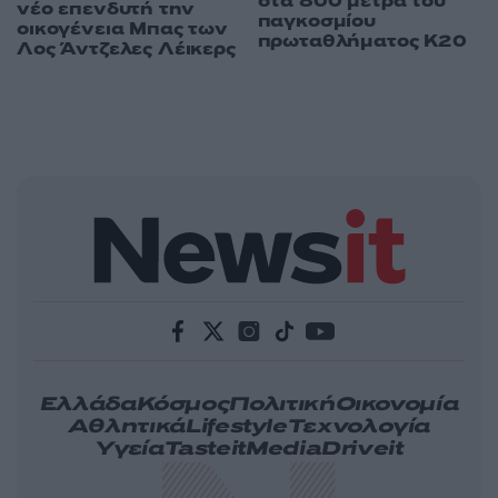
στα 800 μέτρα του
νέο επενδυτή την
παγκοσμίου
οικογένεια Μπας των
πρωταθλήματος Κ20
Λος Άντζελες Λέικερς
Ελλάδα
Κόσμος
Πολιτική
Οικονομία
Αθλητικά
Lifestyle
Τεχνολογία
Υγεία
Tasteit
Media
Driveit