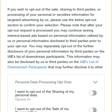
EUROBASKET 2025
ΕΡΓΚΙΝ ΑΤΑΜΑΝ
If you wish to opt-out of the sale, sharing to third parties, or
ΝΤΕΝΙΣ ΣΡΕΝΤΕΡ
processing of your personal or sensitive information for
targeted advertising by us, please use the below opt-out
Share:
section to confirm your selection. Please note that after your
opt-out request is processed you may continue seeing
Ακολουθήστε το Νewsit.gr στο
Google News
και
interest-based ads based on personal information utilized by
ενημερωθείτε πρώτοι για όλη την ειδησεογραφία και τα
us or personal information disclosed to third parties prior to
τελευταία νέα
της ημέρας
your opt-out. You may separately opt-out of the further
disclosure of your personal information by third parties on the
IAB’s list of downstream participants. This information may
also be disclosed by us to third parties on the
IAB’s List of
Downstream Participants
that may further disclose it to other
third parties.
Πιο δημοφιλή
Please note that this website/app uses one or more Google
Personal Data Processing Opt Outs
1
Σέρρες: Βίντεο ντοκουμέντο από το
services and may gather and store information including but
τροχαίο με νεκρούς μητέρα και γιο – Ο
not limited to your visit or usage behaviour. You may click to
I want to opt-out of the Sharing of my
οδηγός του φορτηγού κατέγραψε τη
personal data.
grant or deny consent to Google and its third-party tags to
σύγκρουση
Opted In
use your data for below specified purposes in below Google
2
Λένα Σαμαρά: Συγκίνηση στο μνημόσυνο
consent section.
I want to opt-out of the Sale of my
για τον έναν χρόνο από τον θάνατο της