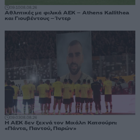
09:10
08.08.26
Αθλητικές με φιλικά ΑΕΚ – Athens Kallithea
και Γιουβέντους – Ίντερ
09:03
08.08.26
Η ΑΕΚ δεν ξεχνά τον Μιχάλη Κατσούρη:
«Πάντα, Παντού, Παρών»