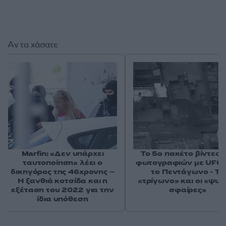
Αν τα χάσατε
Marfin: «Δεν υπάρχει
Το 5ο πακέτο βίντεο 
ταυτοποίηση» λέει ο
φωτογραφιών με UFO 
δικηγόρος της 46χρονης –
το Πεντάγωνο - Το
Η ξανθιά κοτσίδα και η
«τρίγωνο» και οι «ψυχ
εξέταση του 2022 για την
σφαίρες»
ίδια υπόθεση