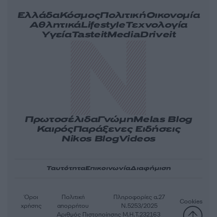
Ελλάδα
Κόσμος
Πολιτική
Οικονομία
Αθλητικά
Lifestyle
Τεχνολογία
Υγεία
Tasteit
Media
Driveit
Πρωτοσέλιδα
Γνώμη
Melas Blog
Καιρός
Παράξενες Ειδήσεις
Nikos Blog
Videos
Ταυτότητα
Επικοινωνία
Διαφήμιση
Όροι
Πολιτική
Πληροφορίες α.27
Cookies
χρήσης
απορρήτου
Ν.5253/2025
Αριθμός Πιστοποίησης Μ.Η.Τ.232163