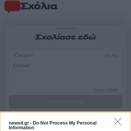
Σχόλια
Σχολίασε εδώ
50 /50
2000 /2000
Υποβολή σχολίου
Όροι Χρήσης
. Το site προστατεύεται από reCAPTCHA, ισχύουν
Πολιτική Απορρήτου
&
Όροι Χρήσης
της Google.
newsit.gr -
Do Not Process My Personal
Information
Αθλητικά