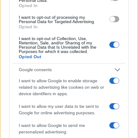
Personal Data.
κόρης του Αντώνη Σαμαρά
Opted In
3
Σοκαριστική υπόθεση στην Κρήτη:
I want to opt-out of processing my
Τουρίστας ρωτούσε πόσο να πληρώσει για
Personal Data for Targeted Advertising.
να ασελγήσει σε 10χρονο κορίτσι - Το παιδί
Opted In
καθόταν αμέριμνο σε αυλή επιχείρησης
I want to opt-out of Collection, Use,
4
Γερμανία: Συνελήφθη 31χρονος για τρεις
Retention, Sale, and/or Sharing of my
ανθρωποκτονίες μελών της greek mafia
Personal Data that Is Unrelated with the
Purposes for which it was collected.
5
Έφυγε από τη ζωή η Χριστίνα Πιτουρά,
Opted Out
πρώην σύζυγος του Βασίλη Χιώτη
Google consents
I want to allow Google to enable storage
Πιο σχολιασμένα
related to advertising like cookies on web or
device identifiers in apps.
Canadair 515: Οι πρώτες εικόνες από την
132
κατασκευή του αεροσκάφους που θα
επιχειρεί και τη νύχτα στα μέτωπα της
I want to allow my user data to be sent to
φωτιάς
Google for online advertising purposes.
Marfin: Η 46χρονη πήρε προθεσμία για
100
I want to allow Google to send me
να απολογηθεί την Τρίτη – «Είναι αθώα,
συμμετείχε στη διαδήλωση όπως και
personalized advertising.
100.000 άτομα»