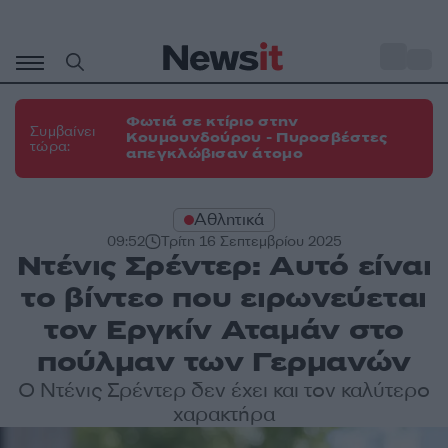
Μετάβαση
σε
o
31
περιεχόμενο
Φωτιά σε κτίριο στην
Συμβαίνει
Κουμουνδούρου - Πυροσβέστες
τώρα:
απεγκλώβισαν άτομο
Αθλητικά
09:52
Τρίτη 16 Σεπτεμβρίου 2025
Ντένις Σρέντερ: Αυτό είναι
το βίντεο που ειρωνεύεται
τον Εργκίν Αταμάν στο
πούλμαν των Γερμανών
Ο Ντένις Σρέντερ δεν έχει και τον καλύτερο
χαρακτήρα