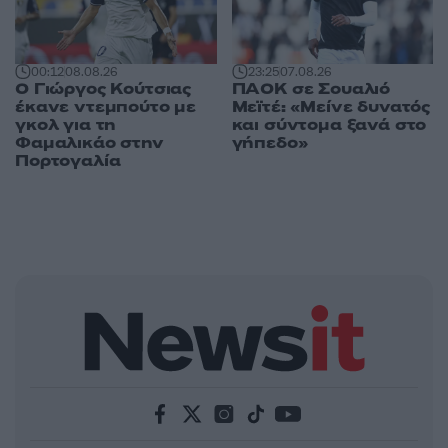
00:12
08.08.26
23:25
07.08.26
Ο Γιώργος Κούτσιας
ΠΑΟΚ σε Σουαλιό
έκανε ντεμπούτο με
Μεϊτέ: «Μείνε δυνατός
γκολ για τη
και σύντομα ξανά στο
Φαμαλικάο στην
γήπεδο»
Πορτογαλία