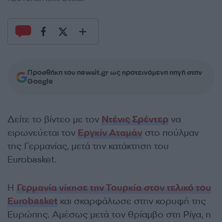
Προσθήκη του newsit.gr ως προτεινόμενη πηγή στην
Google
Δείτε το βίντεο με τον
Ντένις Σρέντερ
να
ειρωνεύεται τον
Εργκίν Αταμάν
στο πούλμαν
της Γερμανίας, μετά την κατάκτηση του
Eurobasket.
Η
Γερμανία νίκησε την Τουρκία στον τελικό του
Eurobasket
και σκαρφάλωσε στην κορυφή της
Ευρώπης. Αμέσως μετά τον θρίαμβο στη Ρίγα, η