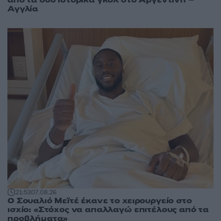
από τα δύο ιστορικά γκολ στο Αργεντινή –
Αγγλία
21:53
07.08.26
Ο Σουαλιό Μεϊτέ έκανε το χειρουργείο στο
ισχίο: «Στόχος να απαλλαγώ επιτέλους από τα
προβλήματα»