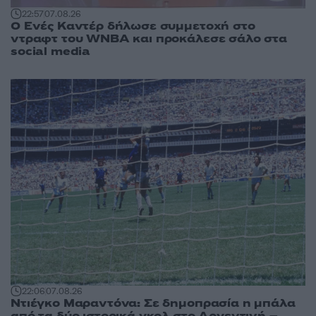
22:57
07.08.26
Ο Ενές Καντέρ δήλωσε συμμετοχή στο
ντραφτ του WNBA και προκάλεσε σάλο στα
social media
22:06
07.08.26
Ντιέγκο Μαραντόνα: Σε δημοπρασία η μπάλα