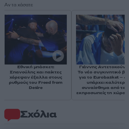
Αν τα χάσατε
Εθνική μπάσκετ:
Γιάννης Αντετοκούνμ
Σπανούλης και παίκτες
Το νέο συγκινητικό βί
χόρεψαν έξαλλα στους
για το Eurobasket – «
ρυθμούς του Freed from
υπάρχει καλύτερο
Desire
συναίσθημα από το 
εκπροσωπείς τη χώρα 
Σχόλια