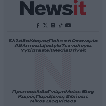
Ελλάδα
Κόσμος
Πολιτική
Οικονομία
Αθλητικά
Lifestyle
Τεχνολογία
Υγεία
Tasteit
Media
Driveit
Πρωτοσέλιδα
Γνώμη
Melas Blog
Καιρός
Παράξενες Ειδήσεις
Nikos Blog
Videos