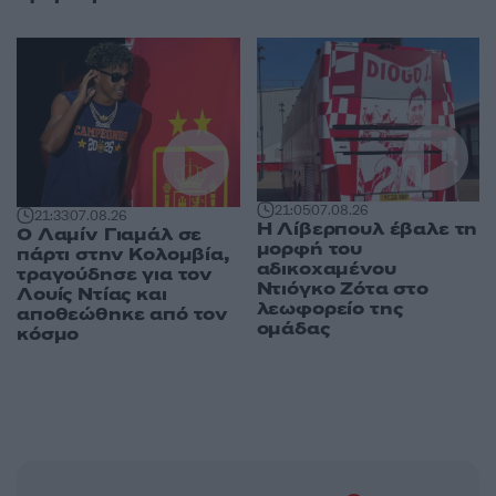
21:05
07.08.26
21:33
07.08.26
Η Λίβερπουλ έβαλε τη
Ο Λαμίν Γιαμάλ σε
μορφή του
πάρτι στην Κολομβία,
αδικοχαμένου
τραγούδησε για τον
Ντιόγκο Ζότα στο
Λουίς Ντίας και
λεωφορείο της
αποθεώθηκε από τον
ομάδας
κόσμο