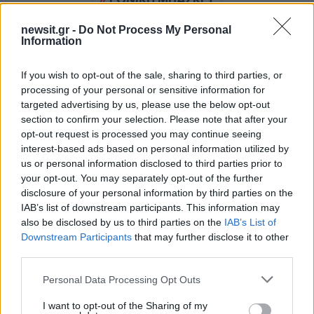
Share:
newsit.gr -
Do Not Process My Personal
Information
Ακολουθήστε το Νewsit.gr στο
Google News
και
ενημερωθείτε πρώτοι για όλη την ειδησεογραφία και τα
If you wish to opt-out of the sale, sharing to third parties, or
τελευταία νέα
της ημέρας
processing of your personal or sensitive information for
targeted advertising by us, please use the below opt-out
section to confirm your selection. Please note that after your
opt-out request is processed you may continue seeing
interest-based ads based on personal information utilized by
us or personal information disclosed to third parties prior to
Πιο δημοφιλή
your opt-out. You may separately opt-out of the further
disclosure of your personal information by third parties on the
1
Σέρρες: Βίντεο ντοκουμέντο από το
IAB’s list of downstream participants. This information may
τροχαίο με νεκρούς μητέρα και γιο – Ο
also be disclosed by us to third parties on the
IAB’s List of
οδηγός του φορτηγού κατέγραψε τη
Downstream Participants
that may further disclose it to other
σύγκρουση
third parties.
2
Marfin: Η 46χρονη πήρε προθεσμία για να
Please note that this website/app uses one or more Google
απολογηθεί την Τρίτη – «Είναι αθώα,
Personal Data Processing Opt Outs
συμμετείχε στη διαδήλωση όπως και
services and may gather and store information including but
100.000 άτομα»
not limited to your visit or usage behaviour. You may click to
I want to opt-out of the Sharing of my