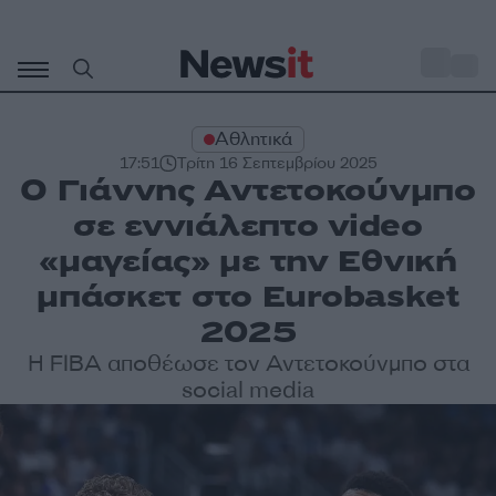
Μετάβαση
σε
o
28
περιεχόμενο
Αθλητικά
17:51
Τρίτη 16 Σεπτεμβρίου 2025
Ο Γιάννης Αντετοκούνμπο
σε εννιάλεπτο video
«μαγείας» με την Εθνική
μπάσκετ στο Eurobasket
2025
Η FIBA αποθέωσε τον Αντετοκούνμπο στα
social media