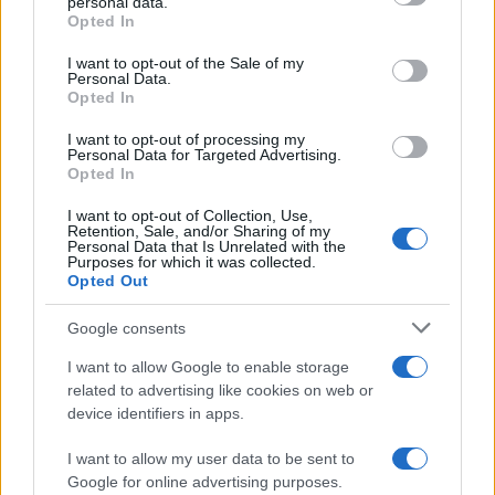
personal data.
grant or deny consent to Google and its third-party tags to
3
Σίντνεϊ Τάουλ: Πέθανε σε ηλικία 26 ετών η
Opted In
use your data for below specified purposes in below Google
σταρ του TikTok – Kατέγραφε τη ζωή της
με τον καρκίνο
consent section.
I want to opt-out of the Sale of my
Personal Data.
4
Λένα Σαμαρά: Συγκίνηση στο μνημόσυνο
Opted In
για τον έναν χρόνο από τον θάνατο της
κόρης του Αντώνη Σαμαρά
I want to opt-out of processing my
Personal Data for Targeted Advertising.
5
Μεταφορές χρημάτων: Πότε μπορεί να
Opted In
θεωρηθούν δωρεές και να επιβληθεί φόρος
– Τι ισχυεί για τις γονικές παροχές
I want to opt-out of Collection, Use,
Retention, Sale, and/or Sharing of my
Personal Data that Is Unrelated with the
Purposes for which it was collected.
Πιο σχολιασμένα
Opted Out
Έφυγαν οι συνεργάτες, μένει η Μαρία
Google consents
184
Καρυστιανού - Η επόμενη μέρα για την
«Ελπίδα για τη Δημοκρατία»
I want to allow Google to enable storage
related to advertising like cookies on web or
Canadair 515: Οι πρώτες εικόνες από την
131
device identifiers in apps.
κατασκευή του αεροσκάφους που θα
επιχειρεί και τη νύχτα στα μέτωπα της
φωτιάς
I want to allow my user data to be sent to
Google for online advertising purposes.