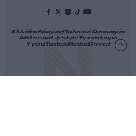
Ελλάδα
Κόσμος
Πολιτική
Οικονομία
Αθλητικά
Lifestyle
Τεχνολογία
Υγεία
Tasteit
Media
Driveit
Πρωτοσέλιδα
Γνώμη
Melas Blog
Καιρός
Παράξενες Ειδήσεις
Nikos Blog
Videos
Ταυτότητα
Επικοινωνία
Διαφήμιση