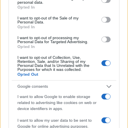
personal data.
grant or deny consent to Google and its third-party tags to
Opted In
use your data for below specified purposes in below Google
consent section.
I want to opt-out of the Sale of my
Personal Data.
Opted In
Αν τα χάσατε
I want to opt-out of processing my
Personal Data for Targeted Advertising.
Opted In
I want to opt-out of Collection, Use,
Retention, Sale, and/or Sharing of my
Personal Data that Is Unrelated with the
Purposes for which it was collected.
Opted Out
Google consents
Φωτιά στον Κουβαρά
Η Μαρία Καρυστιαν
I want to allow Google to enable storage
Αττικής: Μήνυμα του 112
απαντά για τις μαζικ
related to advertising like cookies on web or
για εκκένωση του Αγίου
αποχωρήσεις: Είχαμ
device identifiers in apps.
Στυλιανού προς Καλύβια –
αντιληφθεί το παρακίν
Διακοπή κυκλοφορίας στη
ο Θανάσης Αυγερινός 
I want to allow my user data to be sent to
Λεωφόρο Λαυρίου
προσέγγισε
Google for online advertising purposes.