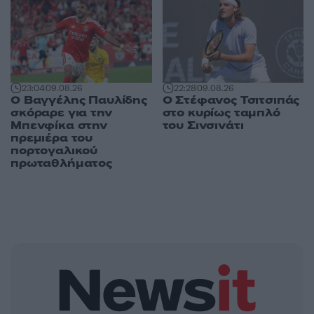
23:04
09.08.26
22:28
09.08.26
Ο Βαγγέλης Παυλίδης
Ο Στέφανος Τσιτσιπάς
σκόραρε για την
στο κυρίως ταμπλό
Μπενφίκα στην
του Σινσινάτι
πρεμιέρα του
πορτογαλικού
πρωταθλήματος