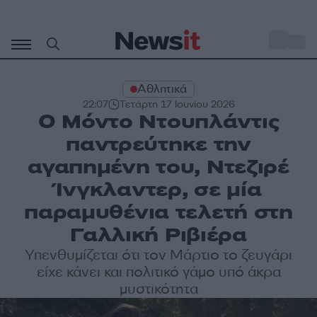
Μετάβαση
σε
o
29
περιεχόμενο
Αθλητικά
22:07
Τετάρτη 17 Ιουνίου 2026
Ο Μόντο Ντουπλάντις
παντρεύτηκε την
αγαπημένη του, Ντεζιρέ
Ίνγκλαντερ, σε μία
παραμυθένια τελετή στη
Γαλλική Ριβιέρα
Υπενθυμίζεται ότι τον Μάρτιο το ζευγάρι
είχε κάνει και πολιτικό γάμο υπό άκρα
μυστικότητα