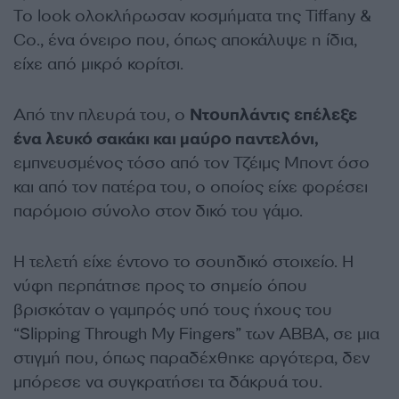
Το look ολοκλήρωσαν κοσμήματα της Tiffany &
Co., ένα όνειρο που, όπως αποκάλυψε η ίδια,
είχε από μικρό κορίτσι.
Από την πλευρά του, ο
Ντουπλάντις επέλεξε
ένα λευκό σακάκι και μαύρο παντελόνι,
εμπνευσμένος τόσο από τον Τζέιμς Μποντ όσο
και από τον πατέρα του, ο οποίος είχε φορέσει
παρόμοιο σύνολο στον δικό του γάμο.
Η τελετή είχε έντονο το σουηδικό στοιχείο. Η
νύφη περπάτησε προς το σημείο όπου
βρισκόταν ο γαμπρός υπό τους ήχους του
“Slipping Through My Fingers” των ABBA, σε μια
στιγμή που, όπως παραδέχθηκε αργότερα, δεν
μπόρεσε να συγκρατήσει τα δάκρυά του.