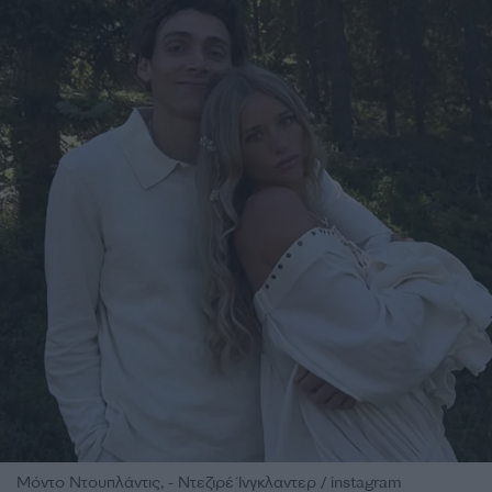
Μόντο Ντουπλάντις, - Ντεζιρέ Ίνγκλαντερ / instagram