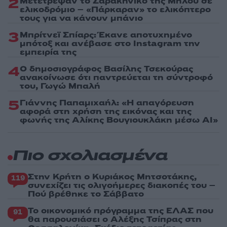
2
Μετέτρεψαν το Σαρακήνικο της Μήλου σε
ελικοδρόμιο – «Πάρκαραν» το ελικόπτερο
τους για να κάνουν μπάνιο
3
Μπρίτνεϊ Σπίαρς: Έκανε αποτυχημένο
μπότοξ και ανέβασε στο Instagram την
εμπειρία της
4
Ο δημοσιογράφος Βασίλης Τσεκούρας
ανακοίνωσε ότι παντρεύεται τη σύντροφό
του, Γωγώ Μπαλή
5
Γιάννης Παπαμιχαήλ: «Η απαγόρευση
αφορά στη χρήση της εικόνας και της
φωνής της Αλίκης Βουγιουκλάκη μέσω AI»
Πιο σχολιασμένα
Στην Κρήτη ο Κυριάκος Μητσοτάκης,
119
συνεχίζει τις ολιγοήμερες διακοπές του –
Πού βρέθηκε το Σάββατο
Το οικονομικό πρόγραμμα της ΕΛΑΣ που
91
θα παρουσιάσει ο Αλέξης Τσίπρας στη