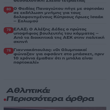
Θεσσαλονίκη: Σχέδιο τετραετίας
Ο Φειδίας Παναγιώτου πήγε με σορτσάκι
80
σε εκδήλωση μνήμης για τους
δολοφονημένους Κύπριους ήρωες Ισαάκ
– Σολωμού
ΕΛΑΣ: Ο Αλέξης Δέδες ο πρώτος
79
υποψήφιος βουλευτής του κόμματος –
Από τα διοικητικά της ΑΕΚ στην πολιτική
σκηνή
Γιαννακόπουλος: «Οι Ολυμπιακοί
78
φώναζαν για οφσάιντ στο μπάσκετ, πριν
10 χρόνια έμαθαν ότι η μπάλα είναι
πορτοκαλί»
Αθλητικά:
Περισσότερα άρθρα