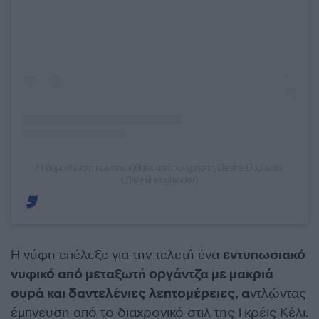
Η δημοσίευση κοινοποιήθηκε από το χρήστη Desiré Duplantis
(@desireinglander)
Η νύφη επέλεξε για την τελετή ένα
εντυπωσιακό
νυφικό από μεταξωτή οργάντζα με μακριά
ουρά και δαντελένιες λεπτομέρειες, α
ντλώντας
έμπνευση από το διαχρονικό στιλ της Γκρέις Κέλι.