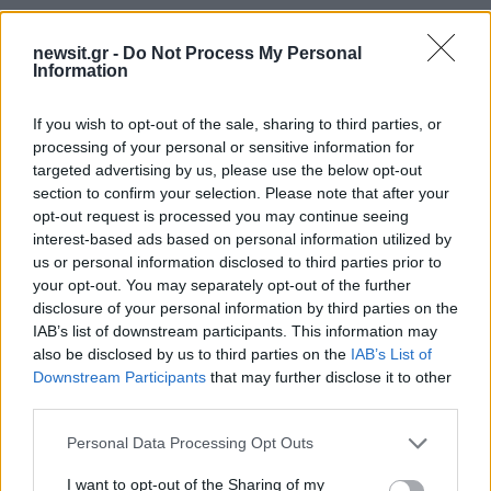
Μετά την ανταλλαγή των όρκων, ακολούθησε
newsit.gr -
Do Not Process My Personal
δεξίωση με σαμπάνια, χορό και ομιλίες από τις
Information
οικογένειες των νεόνυμφων. Το πάρτι κράτησε
If you wish to opt-out of the sale, sharing to third parties, or
μέχρι αργά, ενώ οι εορτασμοί ολοκληρώθηκαν
processing of your personal or sensitive information for
την επόμενη ημέρα με τους καλεσμένους να
targeted advertising by us, please use the below opt-out
βουτούν στην πισίνα και να γιορτάζουν μαζί με το
section to confirm your selection. Please note that after your
ζευγάρι, όπου ανάμεσα στους προσκεκλημένους
opt-out request is processed you may continue seeing
interest-based ads based on personal information utilized by
ήταν και ο Γιανίκ Σίνερ.
us or personal information disclosed to third parties prior to
your opt-out. You may separately opt-out of the further
ΔΙΑΦΗΜΙΣΗ
disclosure of your personal information by third parties on the
IAB’s list of downstream participants. This information may
also be disclosed by us to third parties on the
IAB’s List of
Downstream Participants
that may further disclose it to other
third parties.
Please note that this website/app uses one or more Google
Personal Data Processing Opt Outs
services and may gather and store information including but
not limited to your visit or usage behaviour. You may click to
I want to opt-out of the Sharing of my