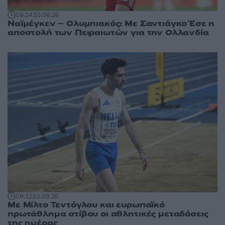
09:24
10.08.26
Ναϊμέγκεν – Ολυμπιακός: Με Σαντιάγκο Έσε η
αποστολή των Πειραιωτών για την Ολλανδία
09:12
10.08.26
Με Μίλτο Τεντόγλου και ευρωπαϊκό
πρωτάθλημα στίβου οι αθλητικές μεταδόσεις
της ημέρας