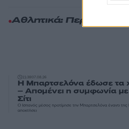
Αθλητικά: Περισσότερ
11:39
07.08.26
Η Μπαρτσελόνα έδωσε τα χ
– Απομένει η συμφωνία με
Σίτι
Ο Ισπανός μέσος προτίμησε την Μπαρτσελόνα έναντι της 
αποκτήσει