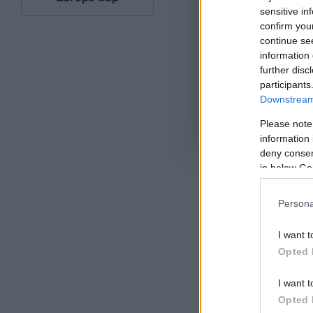
sensitive in
confirm you
continue se
information 
further disc
participants
Downstream 
Please note
Όροι Χρήσης
. Το site π
information 
Google.
deny consent
in below Go
ΑΦΡΙΚΑ
Persona
I want t
Ακολου
Opted 
πρώτοι
ημέρα
I want t
Opted 