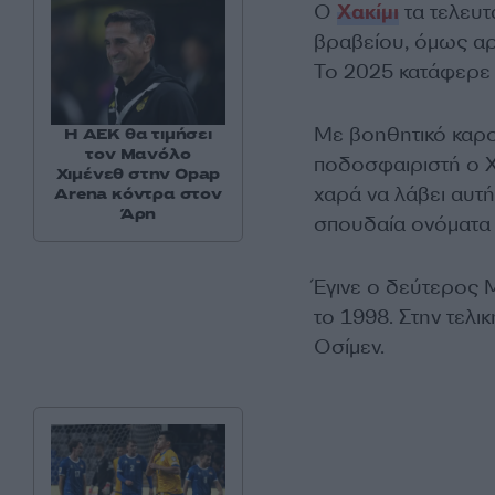
Ο
Χακίμι
τα τελευτ
βραβείου, όμως αρχ
Το 2025 κατάφερε 
Με βοηθητικό καρ
Η ΑΕΚ θα τιμήσει
τον Μανόλο
ποδοσφαιριστή ο Χα
Χιμένεθ στην Opap
χαρά να λάβει αυτή 
Arena κόντρα στον
Άρη
σπουδαία ονόματα
Έγινε ο δεύτερος 
το 1998. Στην τελικ
Οσίμεν.