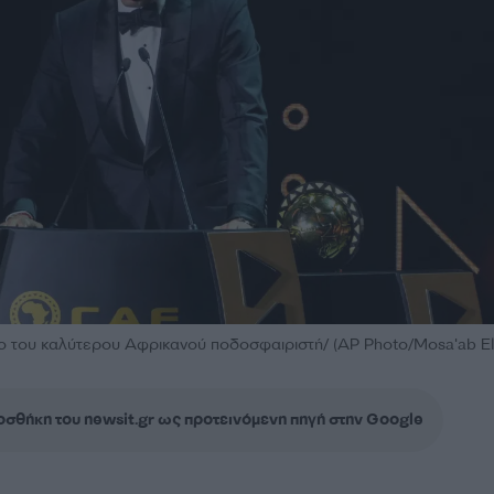
ίο του καλύτερου Αφρικανού ποδοσφαιριστή/ (AP Photo/Mosa'ab E
σθήκη του newsit.gr ως προτεινόμενη πηγή στην Google