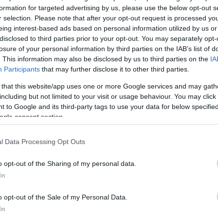
formation for targeted advertising by us, please use the below opt-out s
r selection. Please note that after your opt-out request is processed y
eing interest-based ads based on personal information utilized by us or
disclosed to third parties prior to your opt-out. You may separately opt-
2000 /
losure of your personal information by third parties on the IAB’s list of
. This information may also be disclosed by us to third parties on the
IA
Υποβολή σχολίου
Participants
that may further disclose it to other third parties.
 that this website/app uses one or more Google services and may gath
ροστατεύεται από reCAPTCHA, ισχύουν
Πολιτική Απορρήτου
&
Όροι Χρήσης
της
including but not limited to your visit or usage behaviour. You may click 
 to Google and its third-party tags to use your data for below specifi
Αθλητικά
ogle consent section.
ΝΟΣ
ΒΡΑΒΕΙΟ
ΠΟΔΟΣΦΑΙΡΙΣΤΗΣ
ΧΑΚΙΜΙ
l Data Processing Opt Outs
Share:
o opt-out of the Sharing of my personal data.
θήστε το Νewsit.gr στο
Google News
και ενημερωθείτε
In
 για όλη την ειδησεογραφία και τα
τελευταία νέα
της
ς
o opt-out of the Sale of my Personal Data.
In