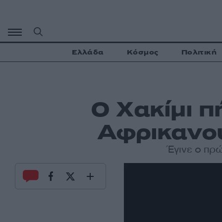
Μετάβαση
σε
περιεχόμενο
Ελλάδα
Κόσμος
Πολιτική
Ο Χακίμι π
Αφρικανού
Έγινε ο πρ