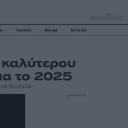
o
Αθήνα
33
C
a
Tasteit
Blogs
Driveit
υ καλύτερου
ια το 2025
ένο βραβείο
ΔΙΑΦΗΜΙΣΗ