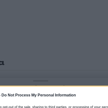
α
Σχολίασε εδώ
-
Do Not Process My Personal Information
50
to opt-out of the sale, sharing to third parties, or processing of your per