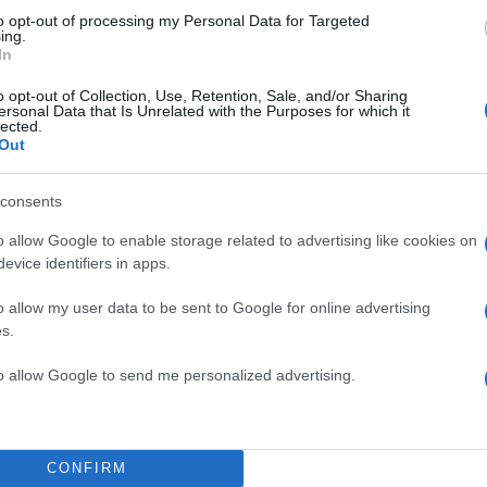
to opt-out of processing my Personal Data for Targeted
ing.
In
Πιο σχολι
o opt-out of Collection, Use, Retention, Sale, and/or Sharing
ersonal Data that Is Unrelated with the Purposes for which it
κή φωτογραφία για
Μητσοτάκης στη
198
lected.
ένας
διασύνδεση Ελλ
Out
εμπιστοσύνης» η
δύο καταθέσεις
Έφυγαν οι συνερ
184
νού – Το στίγμα του
consents
επόμενη μέρα γι
ιλητικά μηνύματα
o allow Google to enable storage related to advertising like cookies on
Canadair 515: Ο
128
ορτή του Άκη
αεροσκάφους που
evice identifiers in apps.
δάσκει υπομονή και
φωτιάς
o allow my user data to be sent to Google for online advertising
Αυγερινός, Μουτ
86
ρώπους που είχαν
s.
Καρυστιανού: «Δ
ιας της 38χρονης
«συγκεντρωτικό
to allow Google to send me personalized advertising.
Το πολωμένο μελ
59
ο Ριτσώνας το
και Βοιωτία: «Α
ου ελικοπτέρου που
χρόνων»
CONFIRM