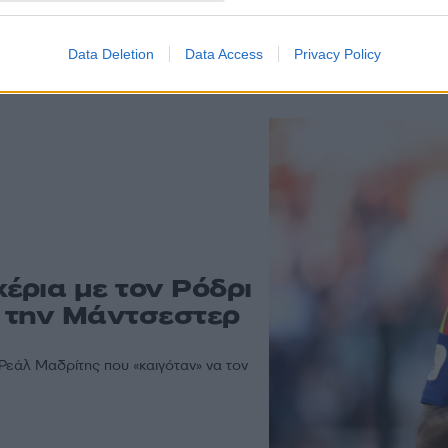
Data Deletion
Data Access
Privacy Policy
α άρθρα
έρια με τον Ρόδρι
 την Μάντσεστερ
Ρεάλ Μαδρίτης που «καιγόταν» να τον