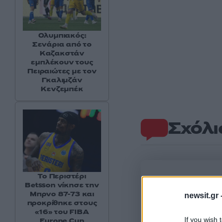
Ολυμπιακός:
Σενάρια από το
Καζακστάν
εμπλέκουν τους
Πειραιώτες με τον
Γκαλιμζάν
Κενζεμπέκ
Σχόλι
Το Περιστέρι
Betsson νίκησε την
Μπρνο 87-73 και
newsit.gr 
προκρίθηκε στους
«16» του FIBA
If you wish 
Europe Cup