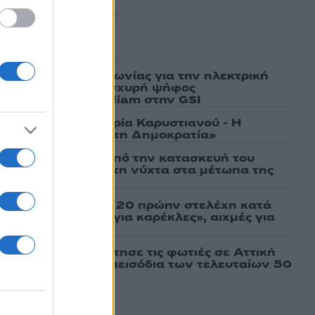
ασμένα
ν υπογραφή συμφωνίας για την ηλεκτρική
άδας – Κύπρου: «Ισχυρή ψήφος
 είσοδος της Meridiam στην GSI
γάτες, μένει η Μαρία Καρυστιανού - Η
α την «Ελπίδα για τη Δημοκρατία»
ι πρώτες εικόνες από την κατασκευή του
 θα επιχειρεί και τη νύχτα στα μέτωπα της
σάτσου και ακόμη 20 πρώην στελέχη κατά
εν αποχωρήσαμε για καρέκλες», αιχμές για
 μοντέλο»
τέμι που τροφοδότησε τις φωτιές σε Αττική
πό τα ισχυρότερα επεισόδια των τελευταίων 50