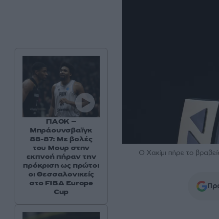
ΠΑΟΚ –
Μπράουνσβαϊγκ
88-87: Με βολές
του Μουρ στην
Ο Χακίμι πήρε το βραβε
εκπνοή πήραν την
πρόκριση ως πρώτοι
οι Θεσσαλονικείς
στο FIBA Europe
Προ
Cup