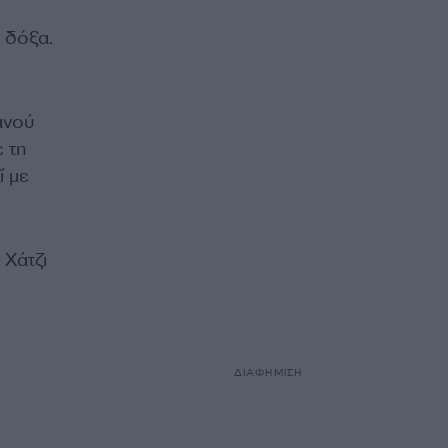
 δόξα.
ανού
 τη
ί με
Χάτζι
ΔΙΑΦΗΜΙΣΗ