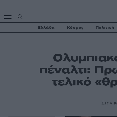
Μετάβαση
σε
περιεχόμενο
Ελλάδα
Κόσμος
Πολιτική
Ολυμπιακό
πέναλτι: Πρ
τελικό «θ
Στην 