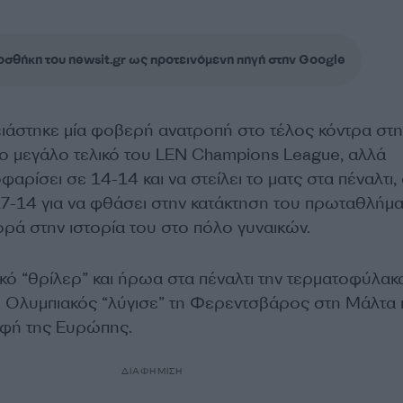
σθήκη του newsit.gr ως προτεινόμενη πηγή στην Google
ιάστηκε μία φοβερή ανατροπή στο τέλος κόντρα στη
ο μεγάλο τελικό του LEN Champions League, αλλά
φαρίσει σε 14-14 και να στείλει το ματς στα πέναλτι,
 17-14 για να φθάσει στην κατάκτηση του πρωταθλήμ
ρά στην ιστορία του στο πόλο γυναικών.
ικό “θρίλερ” και ήρωα στα πέναλτι την τερματοφύλα
 ο Ολυμπιακός “λύγισε” τη Φερεντσβάρος στη Μάλτα 
υφή της Ευρώπης.
ΔΙΑΦΗΜΙΣΗ