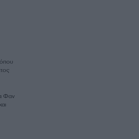
 όπου
ατος
κα Φαν
και