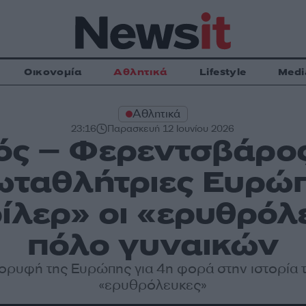
Οικονομία
Αθλητικά
Lifestyle
Medi
Αθλητικά
23:16
Παρασκευή 12 Ιουνίου 2026
ς – Φερεντσβάρος
ωταθλήτριες Ευρώ
ρίλερ» οι «ερυθρόλ
πόλο γυναικών
κορυφή της Ευρώπης για 4η φορά στην ιστορία τ
«ερυθρόλευκες»