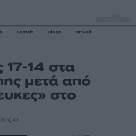
o
Αθήνα
28
C
a
Tasteit
Blogs
Driveit
 17-14 στα
πης μετά από
ευκες» στο
ους οι