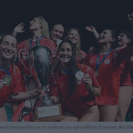
ιακού πανηγυρίζουν με το τρόπαιο του πρωταθλητή Ευρώπης (KLOD