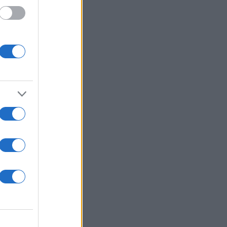
ο 4-1,