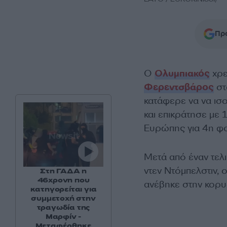
Προ
Ο
Ολυμπιακός
χρε
Φερεντσβάρος
στ
κατάφερε να να ισο
και επικράτησε με
Ευρώπης για 4η φο
Μετά από έναν τελ
ντεν Ντόμπελστιν,
Στη ΓΑΔΑ η
46χρονη που
ανέβηκε στην κορ
κατηγορείται για
συμμετοχή στην
τραγωδία της
Μαρφίν -
Μεταφέρθηκε