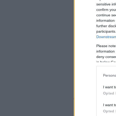
sensitive in
confirm you
continue se
information 
further disc
participants
Downstream 
Please note
information 
deny consent
in below Go
Persona
I want t
Opted 
Το παιχνίδι
I want t
Opted 
Ο Ολυμπιακός μπήκ