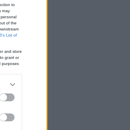
ection to
ou may
 personal
out of the
 downstream
B’s List of
er and store
to grant or
ed purposes