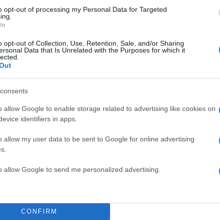
to opt-out of processing my Personal Data for Targeted
 πήρε από την αρχή το προβάδισμα, φθάνοντας και στ
ing.
4-3 του πρώτου 8λέπτου η Φερεντσβάρος.
In
o opt-out of Collection, Use, Retention, Sale, and/or Sharing
ΔΙΑΦΗΜΙΣΗ
ersonal Data that Is Unrelated with the Purposes for which it
lected.
Out
consents
o allow Google to enable storage related to advertising like cookies on
evice identifiers in apps.
o allow my user data to be sent to Google for online advertising
s.
to allow Google to send me personalized advertising.
CONFIRM