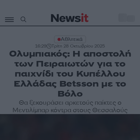
Μετάβαση
σε
o
33
περιεχόμενο
Αθλητικά
16:29
Τρίτη 28 Οκτωβρίου 2025
Ολυμπιακός: Η αποστολή
των Πειραιωτών για το
παιχνίδι του Κυπέλλου
Ελλάδας Betsson με το
Βόλο
Θα ξεκουράσει αρκετούς παίκτες ο
Μεντιλίμπαρ κόντρα στους Θεσσαλούς