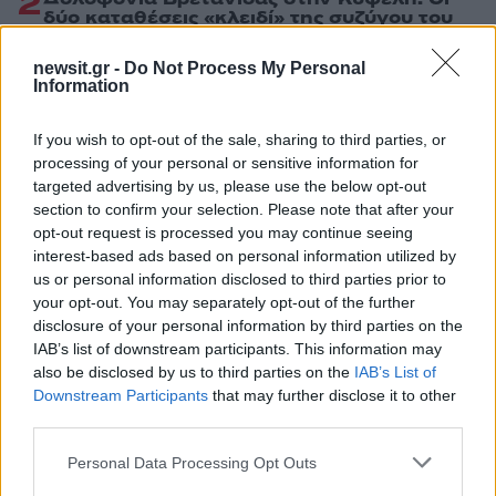
2
δύο καταθέσεις «κλειδί» της συζύγου του
26χρονου Αφγανού – Το στίγμα του
κινητού, η θεία από την Ινδία και τα
newsit.gr -
Do Not Process My Personal
απειλητικά μηνύματα
Information
3
Η Ελένη Φωτοπούλου ευχήθηκε για τη
γιορτή του Άκη Παυλόπουλου: «Δεκαπέντε
If you wish to opt-out of the sale, sharing to third parties, or
χρόνια μου διδάσκει υπομονή και αγάπη»
processing of your personal or sensitive information for
4
«Αφιέρωσε τη ζωή της στο να βοηθά
targeted advertising by us, please use the below opt-out
ανθρώπους που είχαν ανάγκη» - Η πρώτη
section to confirm your selection. Please note that after your
δήλωση της οικογένειας της 38χρονης
opt-out request is processed you may continue seeing
Λίζα που βρέθηκε νεκρή στην Κυψέλη
interest-based ads based on personal information utilized by
5
Αριστοτέλης Δαμίγος: Στο Αποτεφρωτήριο
us or personal information disclosed to third parties prior to
Ριτσώνας το «ύστατο χαίρε» στον Έλληνα
your opt-out. You may separately opt-out of the further
σύνδεσμο του ελικοπτέρου που έπεσε στην
disclosure of your personal information by third parties on the
Ψάθα
IAB’s list of downstream participants. This information may
also be disclosed by us to third parties on the
IAB’s List of
Downstream Participants
that may further disclose it to other
Πιο σχολιασμένα
third parties.
Μητσοτάκης στην υπογραφή συμφωνίας
Please note that this website/app uses one or more Google
198
Personal Data Processing Opt Outs
για την ηλεκτρική διασύνδεση Ελλάδας –
services and may gather and store information including but
Κύπρου: «Ισχυρή ψήφος εμπιστοσύνης» η