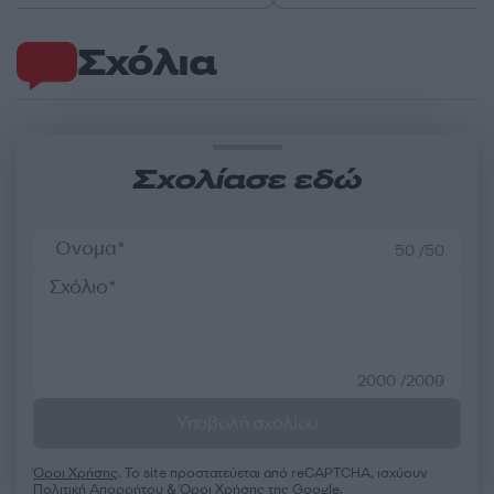
Σχόλια
Σχολίασε εδώ
50 /50
2000 /2000
Υποβολή σχολίου
Όροι Χρήσης
. Το site προστατεύεται από reCAPTCHA, ισχύουν
Πολιτική Απορρήτου
&
Όροι Χρήσης
της Google.