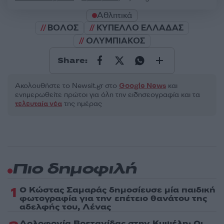
Αθλητικά
ΒΟΛΟΣ
ΚΥΠΕΛΛΟ ΕΛΛΑΔΑΣ
ΟΛΥΜΠΙΑΚΟΣ
Share:
Ακολουθήστε το Νewsit.gr στο
Google News
και
ενημερωθείτε πρώτοι για όλη την ειδησεογραφία και τα
τελευταία νέα
της ημέρας
Πιο δημοφιλή
1
Ο Κώστας Σαμαράς δημοσίευσε μία παιδική
φωτογραφία για την επέτειο θανάτου της
αδελφής του, Λένας
Δολοφονία Βρετανίδας στην Κυψέλη: Οι