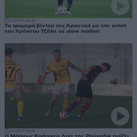
12:50
07.08.26
Το τρομερό βίντεο της Άρσεναλ με την ασίστ
του Χρήστου Τζόλη σε slow motion
12:19
07.08.26
Ο Μάριους Κράιγκερ Λιντ της Ρούναβικ παίζει