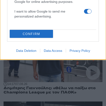
Αθλητικά:
Google for online advertising purposes.
Περισσότερα άρθρα
I want to allow Google to send me
personalized advertising.
CONFIRM
Data Deletion
Data Access
Privacy Policy
14:17
07.08.26
Δημήτρης Γιαννούλης: «Θέλω να παίξω στο
Champions League με τον ΠΑΟΚ»