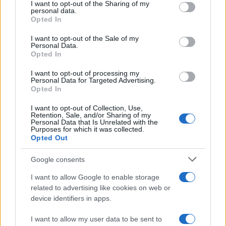
not limited to your visit or usage behaviour. You may click to
I want to opt-out of the Sharing of my
είσοδος της Meridiam στην GSI
personal data.
grant or deny consent to Google and its third-party tags to
Opted In
Έφυγαν οι συνεργάτες, μένει η Μαρία
use your data for below specified purposes in below Google
184
Καρυστιανού - Η επόμενη μέρα για την
consent section.
I want to opt-out of the Sale of my
«Ελπίδα για τη Δημοκρατία»
Personal Data.
Opted In
Canadair 515: Οι πρώτες εικόνες από την
129
κατασκευή του αεροσκάφους που θα
I want to opt-out of processing my
επιχειρεί και τη νύχτα στα μέτωπα της
Personal Data for Targeted Advertising.
φωτιάς
Opted In
Αυγερινός, Μουτσάτσου και ακόμη 20
86
I want to opt-out of Collection, Use,
πρώην στελέχη κατά Καρυστιανού: «Δεν
Retention, Sale, and/or Sharing of my
αποχωρήσαμε για καρέκλες», αιχμές για
Personal Data that Is Unrelated with the
«συγκεντρωτικό μοντέλο»
Purposes for which it was collected.
Opted Out
Marfin: Η 46χρονη πήρε προθεσμία για
76
να απολογηθεί την Τρίτη – «Είναι αθώα,
Google consents
συμμετείχε στη διαδήλωση όπως και
100.000 άτομα»
I want to allow Google to enable storage
related to advertising like cookies on web or
device identifiers in apps.
I want to allow my user data to be sent to