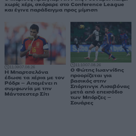
χωρίς χέρι, σκόραρε στο Conference League
και έγινε παράδειγμα προς μίμηση
11:10
07.08.26
11:39
07.08.26
Ο Φώτης Ιωαννίδης
Η Μπαρτσελόνα
προορίζεται για
έδωσε τα χέρια με τον
βασικός στην
Ρόδρι – Απομένει η
Σπόρτινγκ Λισαβόνας
συμφωνία με την
μετά από επεισόδιο
Μάντσεστερ Σίτι
των Μπόρζες –
Σουάρες