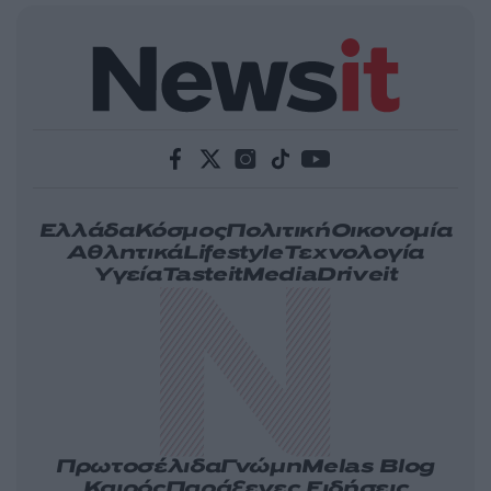
Ελλάδα
Κόσμος
Πολιτική
Οικονομία
Αθλητικά
Lifestyle
Τεχνολογία
Υγεία
Tasteit
Media
Driveit
Πρωτοσέλιδα
Γνώμη
Melas Blog
Καιρός
Παράξενες Ειδήσεις