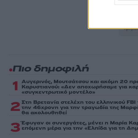
Ακολου
πρώτοι
ημέρα
Πιο δημοφιλή
1
Αυγερινός, Μουτσάτσου και ακόμη 20 πρ
Καρυστιανού: «Δεν αποχωρήσαμε για καρέ
«συγκεντρωτικό μοντέλο»
2
Στη Βρετανία στελέχη του ελληνικού FBI
την 46χρονη για την τραγωδία της Μαρφί
θα ακολουθηθεί
3
Έφυγαν οι συνεργάτες, μένει η Μαρία Κα
επόμενη μέρα για την «Ελπίδα για τη Δη