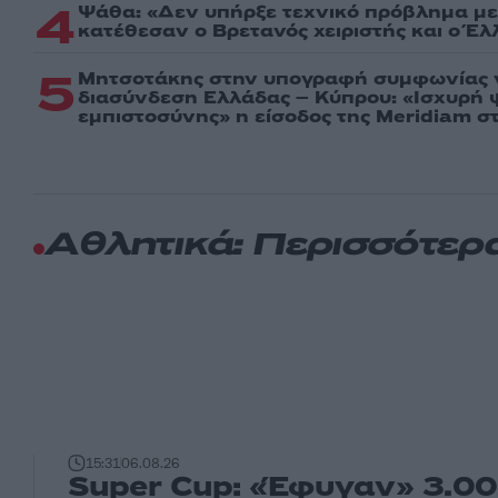
4
Ψάθα: «Δεν υπήρξε τεχνικό πρόβλημα με
κατέθεσαν ο Βρετανός χειριστής και ο Έ
5
Μητσοτάκης στην υπογραφή συμφωνίας γ
διασύνδεση Ελλάδας – Κύπρου: «Ισχυρή
εμπιστοσύνης» η είσοδος της Meridiam σ
Αθλητικά: Περισσότερ
15:31
06.08.26
Super Cup: «Έφυγαν» 3.00