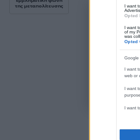
εμβληματική φωνή
της μεταπολίτευσης
I want 
Advertis
Opted 
I want t
of my P
was col
Opted 
Google 
I want t
web or d
I want t
purpose
Όροι Χρήσης
. Το site π
Google.
I want 
CHAMPIONS