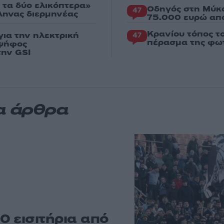
 τα δύο ελικόπτερα»
Οδηγός στη Μύκο
47
λληνας διερμηνέας
75.000 ευρώ απ
Κρανίου τόπος τ
ια την ηλεκτρική
47
πέρασμα της φωτ
 ψήφος
την GSI
α άρθρα
0 εισιτήρια από