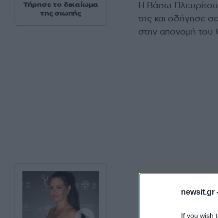
Η Βάσω Πλευρίτου 
Τήρησε το δικαίωμα
της σιωπής
της και οδήγησε σ
στην απονομή του 
newsit.gr 
If you wish 