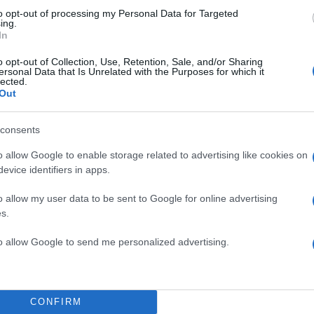
to opt-out of processing my Personal Data for Targeted
ing.
Σχολίασε εδώ
In
o opt-out of Collection, Use, Retention, Sale, and/or Sharing
ersonal Data that Is Unrelated with the Purposes for which it
50
lected.
Out
consents
o allow Google to enable storage related to advertising like cookies on
2000 /
evice identifiers in apps.
Υποβολή σχολίου
o allow my user data to be sent to Google for online advertising
s.
ροστατεύεται από reCAPTCHA, ισχύουν
Πολιτική Απορρήτου
&
Όροι Χρήσης
της
to allow Google to send me personalized advertising.
Αθλητικά
 LEAGUE ΠΟΛΟ
ΟΛΥΜΠΙΑΚΟΣ
ΠΟΛΟ ΓΥΝΑΙΚ
ΦΕΡΕΝΤΣΒΑΡΟΣ
CONFIRM