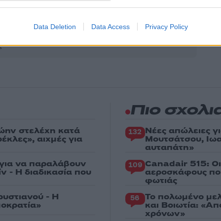
Share:
Data Deletion
Data Access
Privacy Policy
θήστε το Νewsit.gr στο
Google News
και ενημερωθείτε
 για όλη την ειδησεογραφία και τα
τελευταία νέα
της
ς
Πιο σχολι
ώην στελέχη κατά
Νέες απώλειες γ
132
κλες», αιχμές για
Μουτσάτσου, Ιωα
αυταπάτη»
 για να παραλάβουν
Canadair 515: Ο
109
ν - Η διαδικασία που
αεροσκάφους που
φωτιάς
ρυστιανού - Η
Το πολωμένο μελ
56
μοκρατία»
και Βοιωτία: «Α
χρόνων»