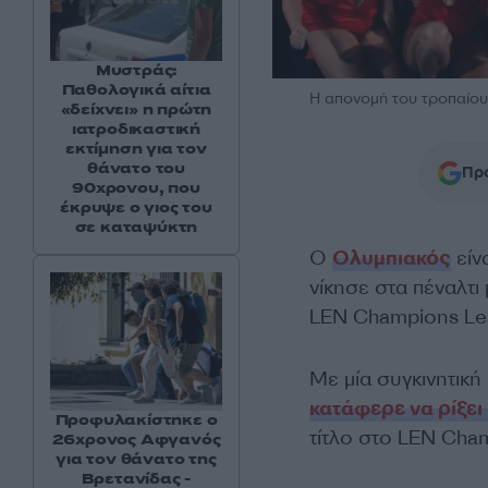
Μυστράς:
Παθολογικά αίτια
Η απονομή του τροπαίο
«δείχνει» η πρώτη
ιατροδικαστική
εκτίμηση για τον
θάνατο του
Προ
90χρονου, που
έκρυψε ο γιος του
σε καταψύκτη
Ο
Ολυμπιακός
είν
νίκησε στα πέναλτι
LEN Champions Lea
Με μία συγκινητικ
κατάφερε να ρίξε
Προφυλακίστηκε ο
τίτλο στο LEN Cha
26χρονος Αφγανός
για τον θάνατο της
Βρετανίδας -