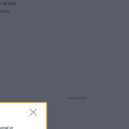
 χέρια
τών,
ΔΙΑΦΗΜΙΣΗ
sonal or