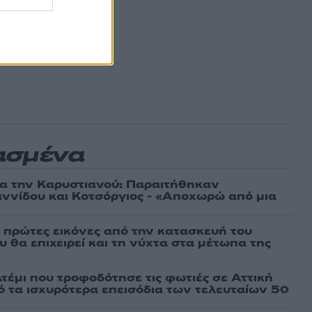
ασμένα
ια την Καρυστιανού: Παραιτήθηκαν
ννίδου και Κοτσόργιος - «Αποχωρώ από μια
ι πρώτες εικόνες από την κατασκευή του
 θα επιχειρεί και τη νύχτα στα μέτωπα της
τέμι που τροφοδότησε τις φωτιές σε Αττική
πό τα ισχυρότερα επεισόδια των τελευταίων 50