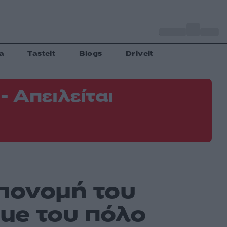
o
Αθήνα
34
C
a
Tasteit
Blogs
Driveit
 Απειλείται
Φ
Ε
απονομή του
ue του πόλο