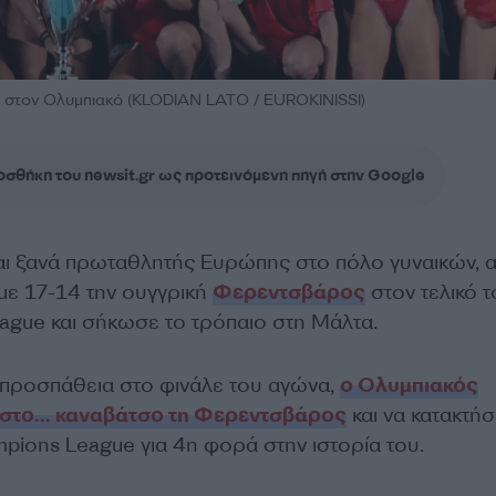
υ στον Ολυμπιακό (KLODIAN LATO / EUROKINISSI)
σθήκη του newsit.gr ως προτεινόμενη πηγή στην Google
αι ξανά πρωταθλητής Ευρώπης στο πόλο γυναικών, 
 με 17-14 την ουγγρική
Φερεντσβάρος
στον τελικό τ
gue και σήκωσε το τρόπαιο στη Μάλτα.
ή προσπάθεια στο φινάλε του αγώνα,
ο Ολυμπιακός
ι στο… καναβάτσο τη Φερεντσβάρος
και να κατακτήσ
mpions League για 4η φορά στην ιστορία του.