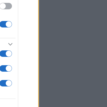
 /50
2000
ΩΝ