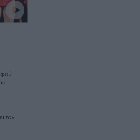
αφού
ου
ει τον