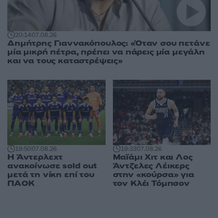
20:14
07.08.26
Δημήτρης Γιαννακόπουλος: «Όταν σου πετάνε
μία μικρή πέτρα, πρέπει να πάρεις μία μεγάλη
και να τους καταστρέψεις»
19:50
07.08.26
19:33
07.08.26
Η Άντερλεχτ
Μαϊάμι Χιτ και Λος
ανακοίνωσε sold out
Άντζελες Λέικερς
μετά τη νίκη επί του
στην «κούρσα» για
ΠΑΟΚ
τον Κλέι Τόμπσον