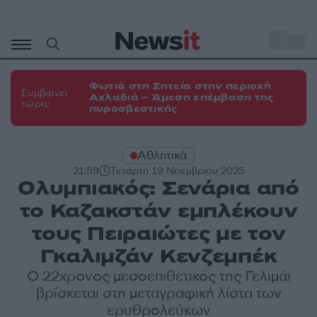
Μετάβαση
σε
o
31
περιεχόμενο
Φωτιά στη Σητεία στην περιοχή
Συμβαίνει
Αχλαδιά – Άμεση επέμβαση της
τώρα:
πυροσβεστικής
Αθλητικά
21:59
Τετάρτη 19 Νοεμβρίου 2025
Ολυμπιακός: Σενάρια από
το Καζακστάν εμπλέκουν
τους Πειραιώτες με τον
Γκαλιμζάν Κενζεμπέκ
Ο 22χρονος μεσοεπιθετικός της Γελιμάι
βρίσκεται στη μεταγραφική λίστα των
ερυθρολεύκων