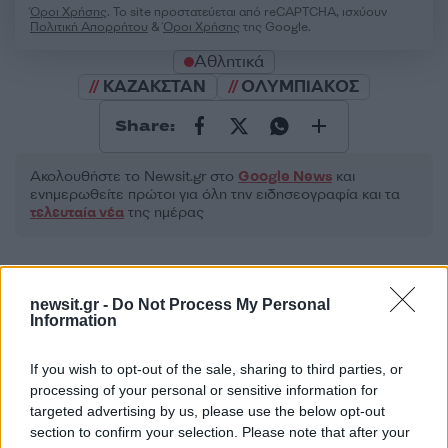
Όροι Χρήσης
. Το site προστατεύεται από reCAPTCHA, ισχύουν
Πολιτική Απορρήτου
&
Όροι Χρήσης
της Google.
Αθλητικά
ΚΑΖΑΚΣΤΑΝ
ΟΛΥΜΠΙΑΚΟΣ
Share:
Ακολουθήστε το Νewsit.gr στο
Google News
και
ενημερωθείτε πρώτοι για όλη την ειδησεογραφία και τα
τελευταία νέα
της ημέρας
newsit.gr -
Do Not Process My Personal
Information
Πιο δημοφιλή
If you wish to opt-out of the sale, sharing to third parties, or
1
Σέρρες: Βίντεο ντοκουμέντο από το
processing of your personal or sensitive information for
τροχαίο με νεκρούς μητέρα και γιο – Ο
targeted advertising by us, please use the below opt-out
οδηγός του φορτηγού κατέγραψε τη
section to confirm your selection. Please note that after your
σύγκρουση