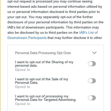
opt-out request is processed you may continue seeing
2
Έρχεται τριήμερο με 40άρια και ισχυρά
interest-based ads based on personal information utilized by
μελτέμια - Οι περιοχές που θα είναι πιο
us or personal information disclosed to third parties prior to
έντονα τα φαινόμενα
your opt-out. You may separately opt-out of the further
3
Στα Χανιά για ολιγοήμερες διακοπές ο
disclosure of your personal information by third parties on the
Κυριάκος Μητσοτάκης με την σύζυγό του
IAB’s list of downstream participants. This information may
Μαρέβα
also be disclosed by us to third parties on the
IAB’s List of
4
Marfin: Η 46χρονη πήρε προθεσμία για να
Downstream Participants
that may further disclose it to other
απολογηθεί την Τρίτη – «Είναι αθώα,
third parties.
συμμετείχε στη διαδήλωση όπως και
100.000 άτομα»
Please note that this website/app uses one or more Google
Personal Data Processing Opt Outs
services and may gather and store information including but
5
ΠΑΟΚ – Άντερλεχτ 0-1: Οι Θεσσαλονικείς
not limited to your visit or usage behaviour. You may click to
I want to opt-out of the Sharing of my
ηττήθηκαν στο τρελό ματς της Τούμπας και
personal data.
θα ψάξουν την ανατροπή στο Βέλγιο
grant or deny consent to Google and its third-party tags to
Opted In
use your data for below specified purposes in below Google
consent section.
I want to opt-out of the Sale of my
Personal Data.
Πιο σχολιασμένα
Opted In
Έφυγαν οι συνεργάτες, μένει η Μαρία
184
I want to opt-out of processing my
Καρυστιανού - Η επόμενη μέρα για την
Personal Data for Targeted Advertising.
«Ελπίδα για τη Δημοκρατία»
Opted In