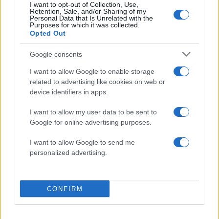
Canadair 515: Οι πρώτες εικόνες από την
131
I want to opt-out of Collection, Use,
κατασκευή του αεροσκάφους που θα
Retention, Sale, and/or Sharing of my
επιχειρεί και τη νύχτα στα μέτωπα της
Personal Data that Is Unrelated with the
Purposes for which it was collected.
φωτιάς
Opted Out
Μεταφορές χρημάτων: Πότε μπορεί να
70
θεωρηθούν δωρεές και να επιβληθεί
Google consents
φόρος – Τι ισχυεί για τις γονικές παροχές
I want to allow Google to enable storage
Το πολωμένο μελτέμι που τροφοδότησε
59
related to advertising like cookies on web or
τις φωτιές σε Αττική και Βοιωτία: «Από τα
ισχυρότερα επεισόδια των τελευταίων 50
device identifiers in apps.
χρόνων»
I want to allow my user data to be sent to
Κρανίου τόπος το Πόρτο Γερμενό μετά το
51
Google for online advertising purposes.
καταστροφικό πέρασμα της φωτιάς –
Ξεκίνησε η αυτοψία στα καμένα σπίτια
I want to allow Google to send me
personalized advertising.
Αθλητικά:
CONFIRM
Περισσότερα άρθρα