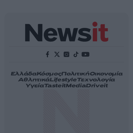
Ελλάδα
Κόσμος
Πολιτική
Οικονομία
Αθλητικά
Lifestyle
Τεχνολογία
Υγεία
Tasteit
Media
Driveit