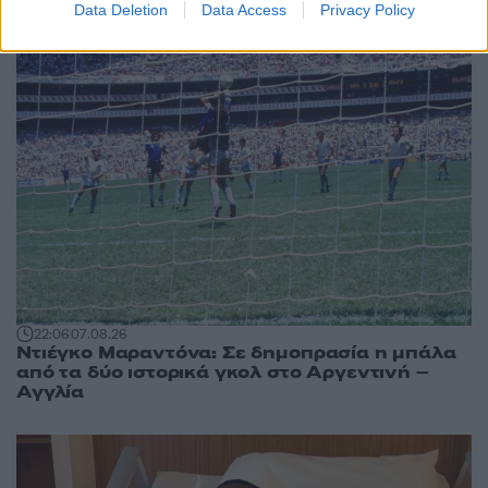
Data Deletion
Data Access
Privacy Policy
22:06
07.08.26
Ντιέγκο Μαραντόνα: Σε δημοπρασία η μπάλα
από τα δύο ιστορικά γκολ στο Αργεντινή –
Αγγλία