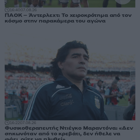
16:40
07.08.26
ΠΑΟΚ – Άντερλεχτ: Το χειροκρότημα από τον
κόσμο στην παρακάμερα του αγώνα
16:22
07.08.26
Φυσικοθεραπευτής Ντιέγκο Μαραντόνα: «Δεν
σηκωνόταν από το κρεβάτι, δεν ήθελε να
φάει, ούτε να πλυθεί»