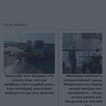
Αν τα χάσατε
Τραγωδία στις Σέρρες: «Τα
Μυστράς: Αλλαγή στ
έχασα όλα, κάτι με
υπερασπιστική γραμμή
τράβαγε στην καρδιά μου»,
55χρονου που έκρυψε
λέει ο άνδρας που έχασε
νεκρό πατέρα του σ
σύζυγο και γιο στο τροχαίο
καταψύκτη – Η αγά
στους γονείς και η
διαφωνία με την αδε
του