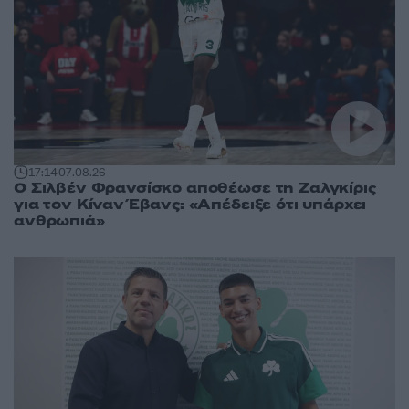
17:14
07.08.26
Ο Σιλβέν Φρανσίσκο αποθέωσε τη Ζαλγκίρις
για τον Κίναν Έβανς: «Απέδειξε ότι υπάρχει
ανθρωπιά»