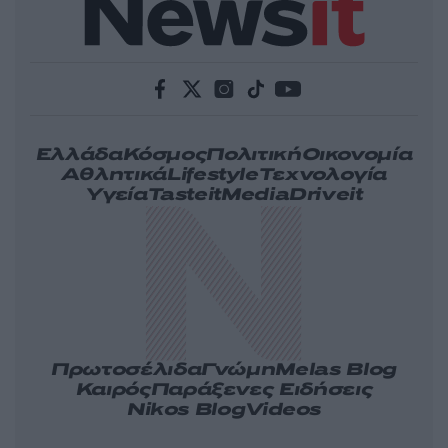
Ελλάδα
Κόσμος
Πολιτική
Οικονομία
Αθλητικά
Lifestyle
Τεχνολογία
Υγεία
Tasteit
Media
Driveit
Πρωτοσέλιδα
Γνώμη
Melas Blog
Καιρός
Παράξενες Ειδήσεις
Nikos Blog
Videos