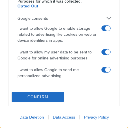
Canadair 515: Οι πρώτες εικόνες από την
Purposes for which it was collected.
129
κατασκευή του αεροσκάφους που θα
Opted Out
επιχειρεί και τη νύχτα στα μέτωπα της
φωτιάς
Google consents
Marfin: Η 46χρονη πήρε προθεσμία για
91
I want to allow Google to enable storage
να απολογηθεί την Τρίτη – «Είναι αθώα,
related to advertising like cookies on web or
συμμετείχε στη διαδήλωση όπως και
100.000 άτομα»
device identifiers in apps.
Μεταφορές χρημάτων: Πότε μπορεί να
70
I want to allow my user data to be sent to
θεωρηθούν δωρεές και να επιβληθεί
Google for online advertising purposes.
φόρος – Τι ισχυεί για τις γονικές παροχές
Το πολωμένο μελτέμι που τροφοδότησε
59
I want to allow Google to send me
τις φωτιές σε Αττική και Βοιωτία: «Από τα
personalized advertising.
ισχυρότερα επεισόδια των τελευταίων 50
χρόνων»
CONFIRM
Αθλητικά:
Data Deletion
Data Access
Privacy Policy
Περισσότερα άρθρα