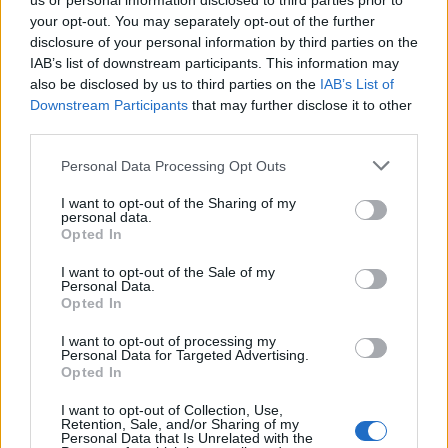
us or personal information disclosed to third parties prior to
Ριτσώνας το «ύστατο χαίρε» στον Έλληνα
σύνδεσμο του ελικοπτέρου που έπεσε στην
your opt-out. You may separately opt-out of the further
Ψάθα
disclosure of your personal information by third parties on the
IAB’s list of downstream participants. This information may
3
«Αφιέρωσε τη ζωή της στο να βοηθά
also be disclosed by us to third parties on the
IAB’s List of
ανθρώπους που είχαν ανάγκη» - Η πρώτη
δήλωση της οικογένειας της 38χρονης
Downstream Participants
that may further disclose it to other
Λίζα που βρέθηκε νεκρή στην Κυψέλη
third parties.
4
Η Αγγελική Ηλιάδη περιγράφει το θαύμα
Please note that this website/app uses one or more Google
Personal Data Processing Opt Outs
που έζησε και πώς είδε τον Χριστό μπροστά
services and may gather and store information including but
της: «Ήταν ό,τι πιο όμορφο έχω δει στη ζωή
not limited to your visit or usage behaviour. You may click to
I want to opt-out of the Sharing of my
μου»
personal data.
grant or deny consent to Google and its third-party tags to
Opted In
5
Ο Γιάννης Φακίνος αποκάλυψε πώς έγινε
use your data for below specified purposes in below Google
viral το τραγούδι του «Λογαριασμός» που
consent section.
ερμηνεύει η Κατερίνα Λιόλιου
I want to opt-out of the Sale of my
Personal Data.
Opted In
Πιο σχολιασμένα
I want to opt-out of processing my
Personal Data for Targeted Advertising.
Opted In
Έφυγαν οι συνεργάτες, μένει η Μαρία
184
Καρυστιανού - Η επόμενη μέρα για την
I want to opt-out of Collection, Use,
«Ελπίδα για τη Δημοκρατία»
Retention, Sale, and/or Sharing of my
Personal Data that Is Unrelated with the