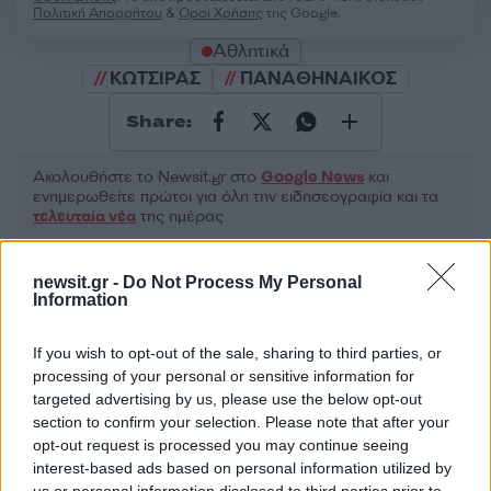
Πολιτική Απορρήτου
&
Όροι Χρήσης
της Google.
Αθλητικά
ΚΩΤΣΙΡΑΣ
ΠΑΝΑΘΗΝΑΙΚΟΣ
Share:
Ακολουθήστε το Νewsit.gr στο
Google News
και
ενημερωθείτε πρώτοι για όλη την ειδησεογραφία και τα
τελευταία νέα
της ημέρας
newsit.gr -
Do Not Process My Personal
Information
Πιο δημοφιλή
If you wish to opt-out of the sale, sharing to third parties, or
processing of your personal or sensitive information for
targeted advertising by us, please use the below opt-out
1
Η Ελένη Φωτοπούλου ευχήθηκε για τη
γιορτή του Άκη Παυλόπουλου: «Δεκαπέντε
section to confirm your selection. Please note that after your
χρόνια μου διδάσκει υπομονή και αγάπη»
opt-out request is processed you may continue seeing
interest-based ads based on personal information utilized by
2
Αριστοτέλης Δαμίγος: Στο Αποτεφρωτήριο