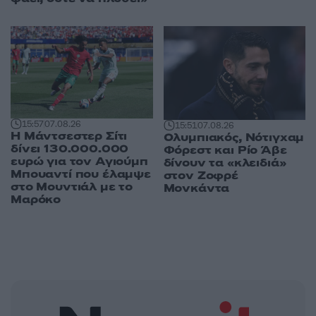
15:57
07.08.26
15:51
07.08.26
Η Μάντσεστερ Σίτι
Ολυμπιακός, Νότιγχαμ
δίνει 130.000.000
Φόρεστ και Ρίο Άβε
ευρώ για τον Αγιούμπ
δίνουν τα «κλειδιά»
Μπουαντί που έλαμψε
στον Ζοφρέ
στο Μουντιάλ με το
Μονκάντα
Μαρόκο