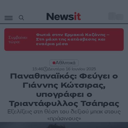
Μετάβαση
σε
o
34
περιεχόμενο
Φωτιά στην Ερμακιά Κοζάνης –
Συμβαίνει
Στη μάχη της κατάσβεσης και
τώρα:
εναέρια μέσα
Αθλητικά
15:46
Δευτέρα 16 Ιουνίου 2025
Παναθηναϊκός: Φεύγει ο
Γιάννης Κώτσιρας,
υπογράφει ο
Τριαντάφυλλος Τσάπρας
Εξελίξεις στη θέση του δεξιού μπακ στους
«πράσινους»