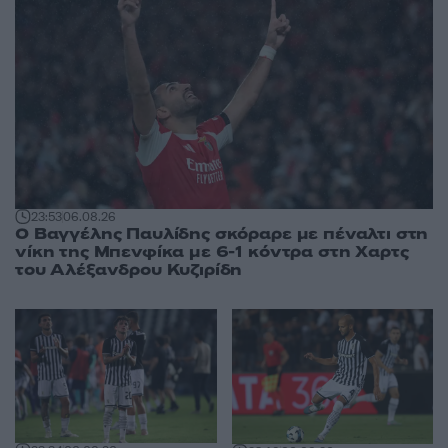
23:53
06.08.26
Ο Βαγγέλης Παυλίδης σκόραρε με πέναλτι στη
νίκη της Μπενφίκα με 6-1 κόντρα στη Χαρτς
του Αλέξανδρου Κυζιρίδη