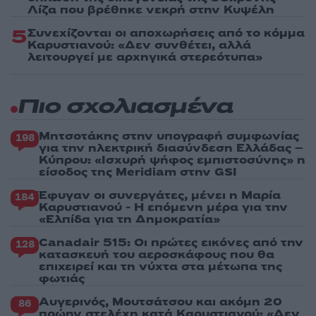
Λίζα που βρέθηκε νεκρή στην Κυψέλη
5
Συνεχίζονται οι αποχωρήσεις από το κόμμα
Καρυστιανού: «Δεν συνθέτει, αλλά
λειτουργεί με αρχηγικά στερεότυπα»
Πιο σχολιασμένα
Μητσοτάκης στην υπογραφή συμφωνίας
198
για την ηλεκτρική διασύνδεση Ελλάδας –
Κύπρου: «Ισχυρή ψήφος εμπιστοσύνης» η
είσοδος της Meridiam στην GSI
Έφυγαν οι συνεργάτες, μένει η Μαρία
184
Καρυστιανού - Η επόμενη μέρα για την
«Ελπίδα για τη Δημοκρατία»
Canadair 515: Οι πρώτες εικόνες από την
128
κατασκευή του αεροσκάφους που θα
επιχειρεί και τη νύχτα στα μέτωπα της
φωτιάς
Αυγερινός, Μουτσάτσου και ακόμη 20
86
πρώην στελέχη κατά Καρυστιανού: «Δεν