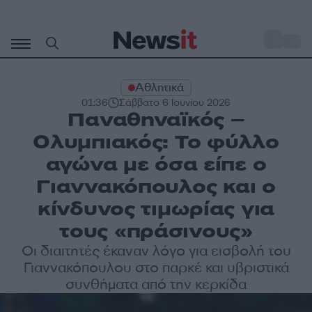
Μετάβαση
σε
o
30
περιεχόμενο
Αθλητικά
01:36
Σάββατο 6 Ιουνίου 2026
Παναθηναϊκός –
Ολυμπιακός: Το φύλλο
αγώνα με όσα είπε ο
Γιαννακόπουλος και ο
κίνδυνος τιμωρίας για
τους «πράσινους»
Οι διαιτητές έκαναν λόγο για εισβολή του
Γιαννακόπουλου στο παρκέ και υβριστικά
συνθήματα από την κερκίδα