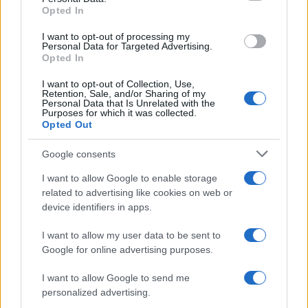
50 /50
Opted In
I want to opt-out of processing my
Personal Data for Targeted Advertising.
Opted In
I want to opt-out of Collection, Use,
2000 /2000
Retention, Sale, and/or Sharing of my
Personal Data that Is Unrelated with the
Υποβολή σχολίου
Purposes for which it was collected.
Opted Out
Όροι Χρήσης
. Το site προστατεύεται από reCAPTCHA, ισχύουν
Πολιτική Απορρήτου
&
Όροι Χρήσης
της Google.
Google consents
Αθλητικά
I want to allow Google to enable storage
ΔΗΜΗΤΡΗΣ ΓΙΑΝΝΑΚΟΠΟΥΛΟΣ
related to advertising like cookies on web or
device identifiers in apps.
ΟΛΥΜΠΙΑΚΟΣ
ΠΑΝΑΘΗΝΑΙΚΟΣ
I want to allow my user data to be sent to
Share:
Google for online advertising purposes.
Ακολουθήστε το Νewsit.gr στο
Google News
και
I want to allow Google to send me
ενημερωθείτε πρώτοι για όλη την ειδησεογραφία και τα
personalized advertising.
τελευταία νέα
της ημέρας