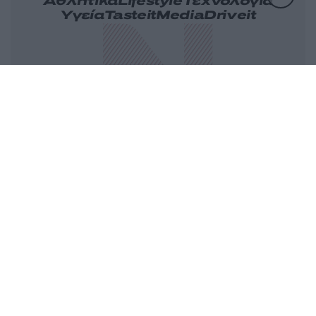
Αθλητικά
Lifestyle
Τεχνολογία
Υγεία
Tasteit
Media
Driveit
Πρωτοσέλιδα
Γνώμη
Melas Blog
Καιρός
Παράξενες Ειδήσεις
Nikos Blog
Videos
Ταυτότητα
Επικοινωνία
Διαφήμιση
Όροι
Πολιτική
Πληροφορίες α.27
Cookies
χρήσης
απορρήτου
Ν.5253/2025
Αριθμός Πιστοποίησης Μ.Η.Τ.232163
© 2026 newsit.gr. Με επιφύλαξη κάθε νομίμου δικαιώματος.