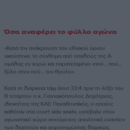
Όσα αναφέρει το φύλλο αγώνα
«Κατά την ανάκρουση του εθνικού ύμνου
ακούστηκε το σύνθημα από οπαδούς της Α
ομάδας εν χορώ και παρατεταμένα «πού… πού…
ξύλο στον πού… τον θρύλο».
Κατά τη διάρκεια τάιμ άουτ 33:4 πριν τη λήξη του
Β τετάρτου ο κ. Γιαννακόπουλος Δημήτριος,
ιδιοκτήτης της ΚΑΕ Παναθηναϊκός, ο οποίος
καθόταν στα court side seats, εισέβαλε στον
αγωνιστικό χώρο κινούμενος απειλητικά εναντίον
των διαιτητών και χειρονομώντας διαρκώς.