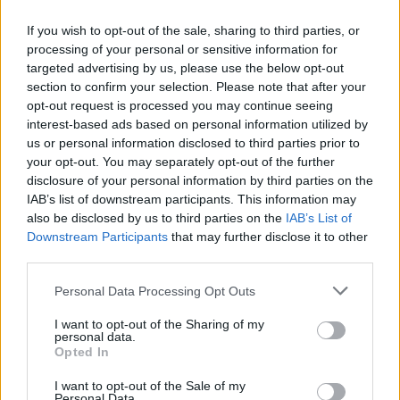
If you wish to opt-out of the sale, sharing to third parties, or
processing of your personal or sensitive information for
targeted advertising by us, please use the below opt-out
section to confirm your selection. Please note that after your
Τροχαίο στις Σέρρες:
Κυψέλη: «Δεν μπορώ ν
opt-out request is processed you may continue seeing
Μητέρα και γιος
πιστέψω» – Σοκαρισμ
interest-based ads based on personal information utilized by
σκοτώθηκαν όταν το
το ζευγάρι Αμερικαν
us or personal information disclosed to third parties prior to
αυτοκίνητό τους
που φιλοξενούσε το
your opt-out. You may separately opt-out of the further
συγκρούστηκε με φορτηγό
26χρονο Αφγανό σ
disclosure of your personal information by third parties on the
Λέσβο
IAB’s list of downstream participants. This information may
also be disclosed by us to third parties on the
IAB’s List of
Downstream Participants
that may further disclose it to other
Σχόλια
third parties.
Please note that this website/app uses one or more Google
Personal Data Processing Opt Outs
services and may gather and store information including but
not limited to your visit or usage behaviour. You may click to
I want to opt-out of the Sharing of my
personal data.
grant or deny consent to Google and its third-party tags to
Σχολίασε εδώ
Opted In
use your data for below specified purposes in below Google
consent section.
I want to opt-out of the Sale of my
Personal Data.