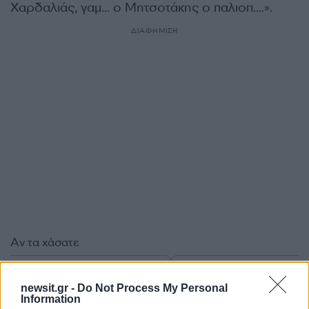
Χαρδαλιάς, γαμ… ο Μητσοτάκης ο παλιοπ….».
ΔΙΑΦΗΜΙΣΗ
Αν τα χάσατε
newsit.gr -
Do Not Process My Personal
Information