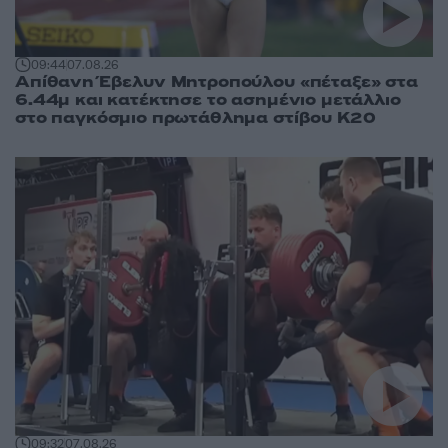
09:44
07.08.26
Απίθανη Έβελυν Μητροπούλου «πέταξε» στα
6.44μ και κατέκτησε το ασημένιο μετάλλιο
στο παγκόσμιο πρωτάθλημα στίβου Κ20
09:32
07.08.26