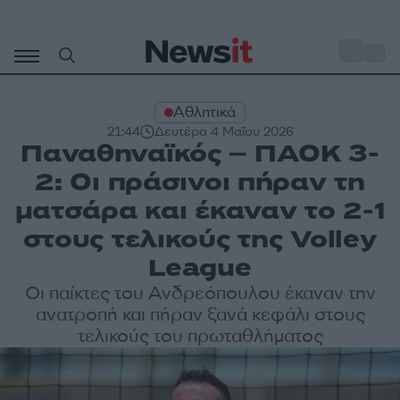
Μετάβαση
σε
o
32
περιεχόμενο
Αθλητικά
21:44
Δευτέρα 4 Μαΐου 2026
Παναθηναϊκός – ΠΑΟΚ 3-
2: Οι πράσινοι πήραν τη
ματσάρα και έκαναν το 2-1
στους τελικούς της Volley
League
Οι παίκτες του Ανδρεόπουλου έκαναν την
ανατροπή και πήραν ξανά κεφάλι στους
τελικούς του πρωταθλήματος