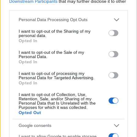
Downstream Participants
that may further disclose it to other
third parties.
50 /50
Please note that this website/app uses one or more Google
Personal Data Processing Opt Outs
services and may gather and store information including but
not limited to your visit or usage behaviour. You may click to
I want to opt-out of the Sharing of my
personal data.
grant or deny consent to Google and its third-party tags to
Opted In
use your data for below specified purposes in below Google
consent section.
I want to opt-out of the Sale of my
2000 /2000
Personal Data.
Opted In
Υποβολή σχολίου
I want to opt-out of processing my
Personal Data for Targeted Advertising.
Όροι Χρήσης
. Το site προστατεύεται από reCAPTCHA, ισχύουν
Opted In
Πολιτική Απορρήτου
&
Όροι Χρήσης
της Google.
I want to opt-out of Collection, Use,
Αθλητικά
Retention, Sale, and/or Sharing of my
VOLLEY LEAGUE
ΠΑΝΑΘΗΝΑΙΚΟΣ
Personal Data that Is Unrelated with the
Purposes for which it was collected.
ΠΑΟΚ
Opted Out
Share:
Google consents
I want to allow Google to enable storage