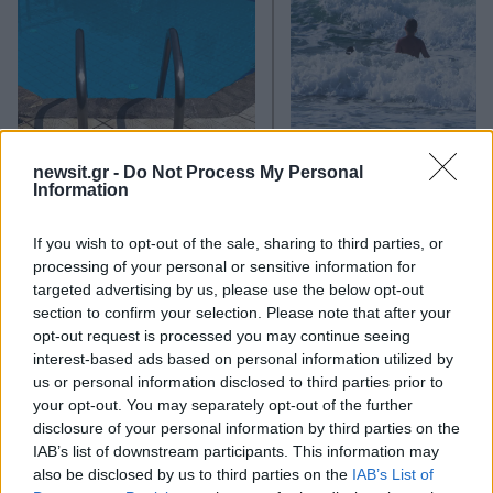
newsit.gr -
Do Not Process My Personal
Information
Κλειστό μέχρι νεοτέρας το
Εκρηκτικό κοκτέιλ μ
beach bar στην Πάρο όπου
40άρια και 8 μποφόρ -
πνίγηκε ο 4χρονος –
συναγερμό η χώρα γ
If you wish to opt-out of the sale, sharing to third parties, or
Απολογείται ο ιδιοκτήτης
φωτιές, ενισχύονται 
processing of your personal or sensitive information for
που είχε δηλωθεί ως
άνεμοι τις επόμενες ημ
ναυαγοσώστης
targeted advertising by us, please use the below opt-out
section to confirm your selection. Please note that after your
opt-out request is processed you may continue seeing
Σχόλια
interest-based ads based on personal information utilized by
us or personal information disclosed to third parties prior to
your opt-out. You may separately opt-out of the further
disclosure of your personal information by third parties on the
IAB’s list of downstream participants. This information may
also be disclosed by us to third parties on the
IAB’s List of
Σχολίασε εδώ