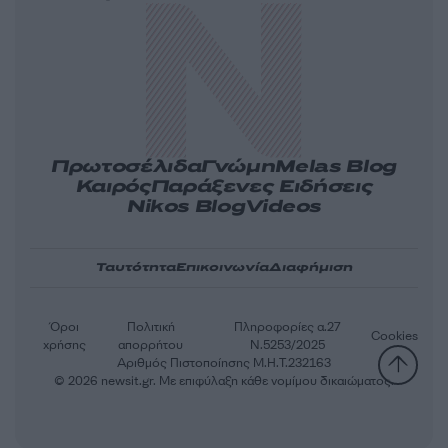
Πρωτοσέλιδα
Γνώμη
Melas Blog
Καιρός
Παράξενες Ειδήσεις
Nikos Blog
Videos
Ταυτότητα
Επικοινωνία
Διαφήμιση
Όροι
Πολιτική
Πληροφορίες α.27
Cookies
χρήσης
απορρήτου
Ν.5253/2025
Αριθμός Πιστοποίησης Μ.Η.Τ.232163
© 2026 newsit.gr. Με επιφύλαξη κάθε νομίμου δικαιώματος.