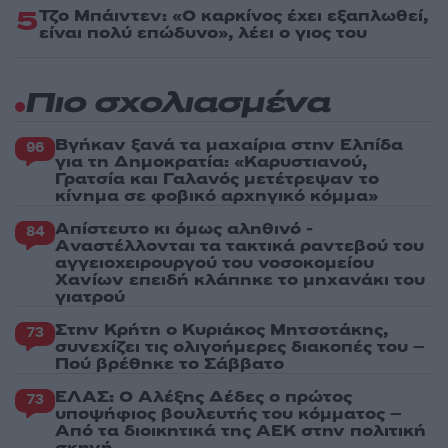
5
Τζο Μπάιντεν: «Ο καρκίνος έχει εξαπλωθεί,
είναι πολύ επώδυνο», λέει ο γιος του
Πιο σχολιασμένα
Βγήκαν ξανά τα μαχαίρια στην Ελπίδα
96
για τη Δημοκρατία: «Καρυστιανού,
Γρατσία και Γαλανός μετέτρεψαν το
κίνημα σε φοβικό αρχηγικό κόμμα»
Απίστευτο κι όμως αληθινό -
84
Aναστέλλονται τα τακτικά ραντεβού του
αγγειοχειρουργού του νοσοκομείου
Χανίων επειδή κλάπηκε το μηχανάκι του
γιατρού
Στην Κρήτη ο Κυριάκος Μητσοτάκης,
73
συνεχίζει τις ολιγοήμερες διακοπές του –
Πού βρέθηκε το Σάββατο
ΕΛΑΣ: Ο Αλέξης Δέδες ο πρώτος
73
υποψήφιος βουλευτής του κόμματος –
Από τα διοικητικά της ΑΕΚ στην πολιτική
σκηνή