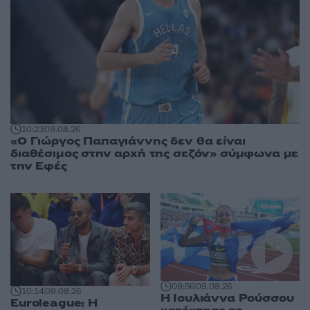
10:23
09.08.26
«Ο Γιώργος Παπαγιάννης δεν θα είναι
διαθέσιμος στην αρχή της σεζόν» σύμφωνα με
την Εφές
09:56
09.08.26
10:14
09.08.26
Η Ιουλιάννα Ρούσσου
Euroleague: Η