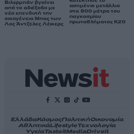
κατέκτησε το
Βιλερμπάν βγαίνει
ασημένιο μετάλλιο
από το αδιέξοδο με
στα 800 μέτρα του
νέο επενδυτή την
παγκοσμίου
οικογένεια Μπας των
πρωταθλήματος Κ20
Λος Άντζελες Λέικερς
Ελλάδα
Κόσμος
Πολιτική
Οικονομία
Αθλητικά
Lifestyle
Τεχνολογία
Υγεία
Tasteit
Media
Driveit