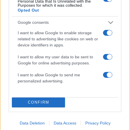
Personal Data that Is Unrelated with the
Purposes for which it was collected.
Opted Out
Google consents
I want to allow Google to enable storage
Αν τα χάσατε
related to advertising like cookies on web or
device identifiers in apps.
I want to allow my user data to be sent to
Google for online advertising purposes.
I want to allow Google to send me
personalized advertising.
Marfin: «Δεν υπάρχει
Μυστράς: Με ψυχολογ
CONFIRM
ταυτοποίηση» λέει ο
προβλήματα ο 55χρο
δικηγόρος της 46χρονης –
που έκρυψε τον νεκ
Η ξανθιά κοτσίδα και η
πατέρα του σε καταψ
εξέταση του 2022 για την
– «Δεν είπε ποτέ ότι 
Data Deletion
Data Access
Privacy Policy
ίδια υπόθεση
έκανε για τα χρήματ