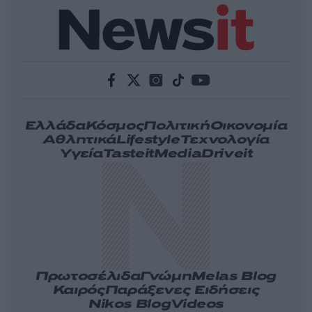
Ελλάδα
Κόσμος
Πολιτική
Οικονομία
Αθλητικά
Lifestyle
Τεχνολογία
Υγεία
Tasteit
Media
Driveit
Πρωτοσέλιδα
Γνώμη
Melas Blog
Καιρός
Παράξενες Ειδήσεις
Nikos Blog
Videos