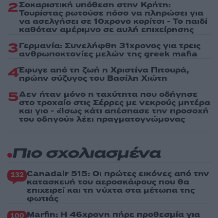
2
Σοκαριστική υπόθεση στην Κρήτη:
Τουρίστας ρωτούσε πόσο να πληρώσει για
να ασελγήσει σε 10χρονο κορίτσι - Το παιδί
καθόταν αμέριμνο σε αυλή επιχείρησης
3
Γερμανία: Συνελήφθη 31χρονος για τρεις
ανθρωποκτονίες μελών της greek mafia
4
Έφυγε από τη ζωή η Χριστίνα Πιτουρά,
πρώην σύζυγος του Βασίλη Χιώτη
5
Δεν ήταν μόνο η ταχύτητα που οδήγησε
στο τροχαίο στις Σέρρες με νεκρούς μητέρα
και γιο - «Ίσως κάτι απέσπασε την προσοχή
του οδηγού» λέει πραγματογνώμονας
Πιο σχολιασμένα
Canadair 515: Οι πρώτες εικόνες από την
132
κατασκευή του αεροσκάφους που θα
επιχειρεί και τη νύχτα στα μέτωπα της
φωτιάς
Marfin: Η 46χρονη πήρε προθεσμία για
100