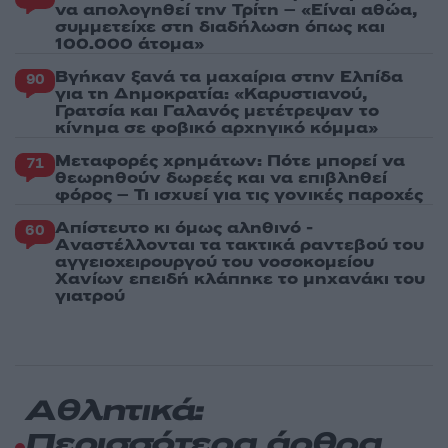
να απολογηθεί την Τρίτη – «Είναι αθώα,
συμμετείχε στη διαδήλωση όπως και
100.000 άτομα»
Βγήκαν ξανά τα μαχαίρια στην Ελπίδα
90
για τη Δημοκρατία: «Καρυστιανού,
Γρατσία και Γαλανός μετέτρεψαν το
κίνημα σε φοβικό αρχηγικό κόμμα»
Μεταφορές χρημάτων: Πότε μπορεί να
71
θεωρηθούν δωρεές και να επιβληθεί
φόρος – Τι ισχυεί για τις γονικές παροχές
Απίστευτο κι όμως αληθινό -
60
Aναστέλλονται τα τακτικά ραντεβού του
αγγειοχειρουργού του νοσοκομείου
Χανίων επειδή κλάπηκε το μηχανάκι του
γιατρού
Αθλητικά:
Περισσότερα άρθρα