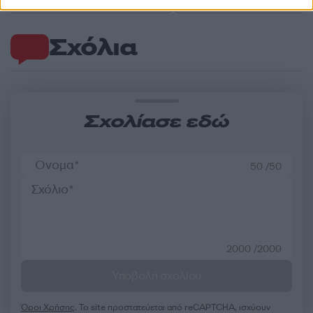
Σχόλια
Σχολίασε εδώ
50 /50
2000 /2000
Υποβολή σχολίου
Όροι Χρήσης
. Το site προστατεύεται από reCAPTCHA, ισχύουν