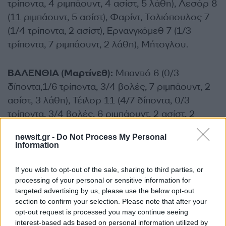
τρίποντα, 4 ριμπάουντ, 4 ασίστ, 5 λάθη), Λεσόρ 8
(11 ριμπάουντ, 5 ασίστ), Φαρίντ, Τολιόπουλος 7
(1/4 τρίποντα, 2 ασίστ), Ερνανγκόμεθ 7 (1/3
τρίποντα, 7 ριμπάουντ, 2 λάθη), Μήτογλου.
ΒΑΛΕΝΘΙΑ (Μαρτίνεθ):
Μπαντιό 6 (0/3
δίποντα,1/6 τρίποντα, 3/4 βολές, 7 ριμπάουντ, 2
ασίστ, 3 λάθη), Τέιλορ 11 (4/7 δίποντα, 0/3
τρίποντα, 3/4 βολές, 6 ριμπάουντ, 2 ασίστ, 2
κλεψίματα, 2 λάθη), Ρίβερς 7 (1/4 τρίποντα),
newsit.gr -
Do Not Process My Personal
Πραντίγια 10 (2/4 τρίποντα), Ντε Λαρέα 1 (2
Information
ασίστ, 3 λάθη), Κι 12 (4 ριμπάουντ, 2 ασίστ),
Μοντέρο 29 (5/6 δίποντα, 4/6 τρίποντα, 7/7
If you wish to opt-out of the sale, sharing to third parties, or
processing of your personal or sensitive information for
βολές, 7 ριμπάουντ, 7 ασίστ, 3 κλεψίματα, 4
targeted advertising by us, please use the below opt-out
λάθη), Μουρ 2, Σακό 2, Τόμπσον 8 (2), Κοστέλο 1
section to confirm your selection. Please note that after your
(0/3 τρίποντα, 5 ριμπάουντ).
opt-out request is processed you may continue seeing
interest-based ads based on personal information utilized by