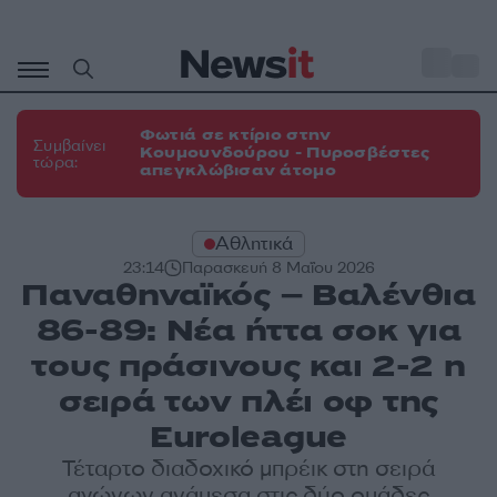
Μετάβαση
σε
o
31
περιεχόμενο
Φωτιά σε κτίριο στην
Συμβαίνει
Κουμουνδούρου - Πυροσβέστες
τώρα:
απεγκλώβισαν άτομο
Αθλητικά
23:14
Παρασκευή 8 Μαΐου 2026
Παναθηναϊκός – Βαλένθια
86-89: Νέα ήττα σοκ για
τους πράσινους και 2-2 η
σειρά των πλέι οφ της
Euroleague
Τέταρτο διαδοχικό μπρέικ στη σειρά
αγώνων ανάμεσα στις δύο ομάδες