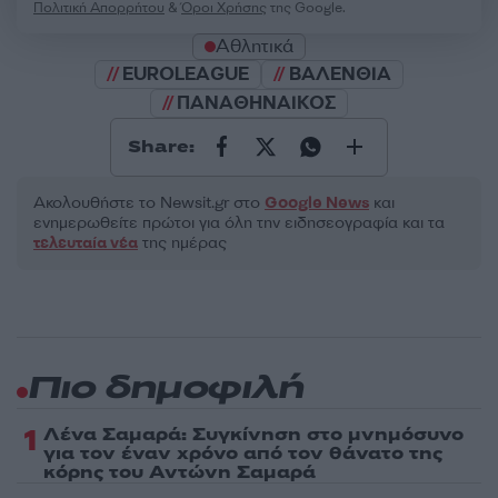
Πολιτική Απορρήτου
&
Όροι Χρήσης
της Google.
Αθλητικά
EUROLEAGUE
ΒΑΛΕΝΘΙΑ
ΠΑΝΑΘΗΝΑΙΚΟΣ
Share:
Ακολουθήστε το Νewsit.gr στο
Google News
και
ενημερωθείτε πρώτοι για όλη την ειδησεογραφία και τα
τελευταία νέα
της ημέρας
Πιο δημοφιλή
1
Λένα Σαμαρά: Συγκίνηση στο μνημόσυνο
για τον έναν χρόνο από τον θάνατο της
κόρης του Αντώνη Σαμαρά