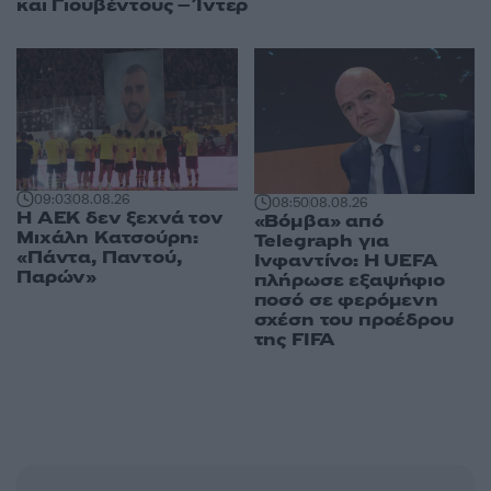
και Γιουβέντους – Ίντερ
09:03
08.08.26
08:50
08.08.26
Η ΑΕΚ δεν ξεχνά τον
«Βόμβα» από
Μιχάλη Κατσούρη:
Telegraph για
«Πάντα, Παντού,
Ινφαντίνο: Η UEFA
Παρών»
πλήρωσε εξαψήφιο
ποσό σε φερόμενη
σχέση του προέδρου
της FIFA