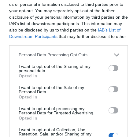
us or personal information disclosed to third parties prior to
Τα ομαδικά στατιστικά του Παναθηναϊκού:
your opt-out. You may separately opt-out of the further
27/48 δίποντα, 7/20 τρίποντα, 11/12 βολές, 40
disclosure of your personal information by third parties on the
ριμπάουντ (18 αμυντικά – 22 επιθετικά), 20 ασίστ,
IAB’s list of downstream participants. This information may
also be disclosed by us to third parties on the
IAB’s List of
9 κλεψίματα, 12 λάθη, 1 μπλοκ.
Downstream Participants
that may further disclose it to other
third parties.
Τα ομαδικά στατιστικά της Βαλένθια:
19/34
Please note that this website/app uses one or more Google
Personal Data Processing Opt Outs
δίποντα, 10/29 τρίποντα, 21/24 βολές, 38
services and may gather and store information including but
ριμπάουντ (22 αμυντικά – 16 επιθετικά), 19 ασίστ,
not limited to your visit or usage behaviour. You may click to
I want to opt-out of the Sharing of my
personal data.
grant or deny consent to Google and its third-party tags to
8 κλεψίματα, 15 λάθη, 5 μπλοκ.
Opted In
use your data for below specified purposes in below Google
ΔΙΑΦΗΜΙΣΗ
consent section.
I want to opt-out of the Sale of my
Personal Data.
Opted In
I want to opt-out of processing my
Personal Data for Targeted Advertising.
Opted In
I want to opt-out of Collection, Use,
Retention, Sale, and/or Sharing of my