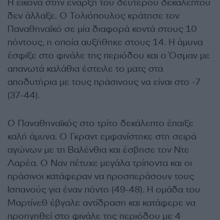
Η εικόνα στην έναρξη του δευτέρου δεκαλέπτου
δεν άλλαξε. Ο Τολιόπουλος κράτησε τον
Παναθηναϊκό σε μία διαφορά κοντά στους 10
πόντους, η οποία αυξήθηκε στους 14. Η άμυνα
έσφιξε στο φινάλε της περιόδου και ο Όσμαν με
απανωτά καλάθια έστειλε το ματς στα
αποδυτήρια με τους πράσινους να είναι στο -7
(37-44).
Ο Παναθηναϊκός στο τρίτο δεκάλεπτο έπαιξε
καλή άμυνα. Ο Γκραντ εμφανίστηκε στη σειρά
αγώνων με τη Βαλένθια και έσβησε τον Ντε
Λαρέα. Ο Ναν πέτυχε μεγάλα τρίποντα και οι
πράσινοι κατάφεραν να προσπεράσουν τους
Ισπανούς για έναν πόντο (49-48). Η ομάδα του
Μαρτίνεθ έβγαλε αντίδραση και κατάφερε να
προηγηθεί στο φινάλε της περιόδου με 4