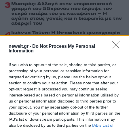
3
Μυστράς: Αλλαγή στην υπερασπιστική
γραμμή του 55χρονου που έκρυψε τον
νεκρό πατέρα του σε καταψύκτη – Η
αγάπη στους γονείς και η διαφωνία με την
αδερφή του
4
Ιωάννα Τούνη: Η throwback φωτογραφία
από την Ίμπιζα με τον Δημήτρη
Σπυριδωνίδη
newsit.gr -
Do Not Process My Personal
Information
5
Τραγωδία στις Σέρρες: «Τα έχασα όλα, κάτι
με τράβαγε στην καρδιά μου», λέει ο
άνδρας που έχασε σύζυγο και γιο στο
If you wish to opt-out of the sale, sharing to third parties, or
τροχαίο
processing of your personal or sensitive information for
targeted advertising by us, please use the below opt-out
section to confirm your selection. Please note that after your
Πιο σχολιασμένα
opt-out request is processed you may continue seeing
interest-based ads based on personal information utilized by
Marfin: Η 46χρονη πήρε προθεσμία για
101
us or personal information disclosed to third parties prior to
να απολογηθεί την Τρίτη – «Είναι αθώα,
your opt-out. You may separately opt-out of the further
συμμετείχε στη διαδήλωση όπως και
100.000 άτομα»
disclosure of your personal information by third parties on the
IAB’s list of downstream participants. This information may
Βγήκαν ξανά τα μαχαίρια στην Ελπίδα
93
also be disclosed by us to third parties on the
IAB’s List of
για τη Δημοκρατία: «Καρυστιανού,