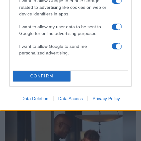
I want to allow Google to enable storage
related to advertising like cookies on web or
device identifiers in apps.
I want to allow my user data to be sent to
Google for online advertising purposes.
I want to allow Google to send me
personalized advertising.
13:30
08.08.26
CONFIRM
Γιώργος Χιώτης και Απόστολος Σταύρος
Αλεξίου πήραν το ασημένιο μετάλλιο στο
Παγκόσμιο Πρωτάθλημα κωπηλασίας Εφήβων
– Νεανίδων
Data Deletion
Data Access
Privacy Policy