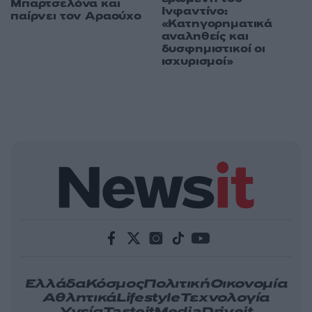
Μπαρτσελόνα και
Ινφαντίνο:
παίρνει τον Αραούχο
«Κατηγορηματικά
αναληθείς και
δυσφημιστικοί οι
ισχυρισμοί»
Ελλάδα
Κόσμος
Πολιτική
Οικονομία
Αθλητικά
Lifestyle
Τεχνολογία