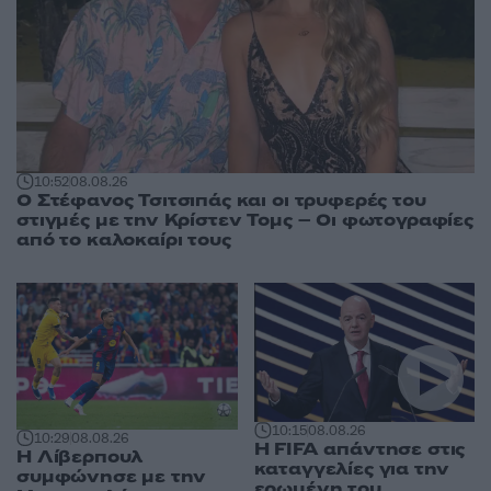
10:52
08.08.26
Ο Στέφανος Τσιτσιπάς και οι τρυφερές του
στιγμές με την Κρίστεν Τομς – Οι φωτογραφίες
από το καλοκαίρι τους
10:15
08.08.26
10:29
08.08.26
Η FIFA απάντησε στις
Η Λίβερπουλ
καταγγελίες για την
συμφώνησε με την
ερωμένη του