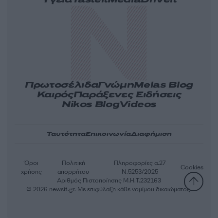
Υγεία
Tasteit
Media
Driveit
Πρωτοσέλιδα
Γνώμη
Melas Blog
Καιρός
Παράξενες Ειδήσεις
Nikos Blog
Videos
Ταυτότητα
Επικοινωνία
Διαφήμιση
Όροι
Πολιτική
Πληροφορίες α.27
Cookies
χρήσης
απορρήτου
Ν.5253/2025
Αριθμός Πιστοποίησης Μ.Η.Τ.232163
© 2026 newsit.gr. Με επιφύλαξη κάθε νομίμου δικαιώματος.