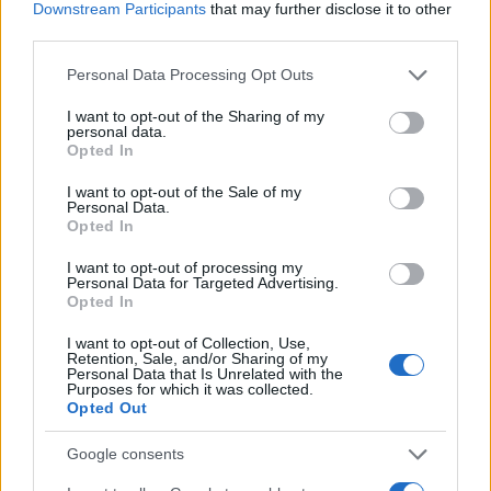
Downstream Participants
that may further disclose it to other
Γρατσία και Γαλανός μετέτρεψαν το
κίνημα σε φοβικό αρχηγικό κόμμα»
third parties.
Μεταφορές χρημάτων: Πότε μπορεί να
Please note that this website/app uses one or more Google
71
Personal Data Processing Opt Outs
θεωρηθούν δωρεές και να επιβληθεί
services and may gather and store information including but
φόρος – Τι ισχυεί για τις γονικές παροχές
not limited to your visit or usage behaviour. You may click to
I want to opt-out of the Sharing of my
personal data.
grant or deny consent to Google and its third-party tags to
Απίστευτο κι όμως αληθινό -
64
Opted In
Aναστέλλονται τα τακτικά ραντεβού του
use your data for below specified purposes in below Google
αγγειοχειρουργού του νοσοκομείου
consent section.
I want to opt-out of the Sale of my
Χανίων επειδή κλάπηκε το μηχανάκι του
Personal Data.
γιατρού
Opted In
Στα Χανιά για ολιγοήμερες διακοπές ο
52
I want to opt-out of processing my
Κυριάκος Μητσοτάκης με την σύζυγό του
Personal Data for Targeted Advertising.
Μαρέβα
Opted In
I want to opt-out of Collection, Use,
Retention, Sale, and/or Sharing of my
Personal Data that Is Unrelated with the
Purposes for which it was collected.
Opted Out
Αθλητικά:
Περισσότερα άρθρα
Google consents