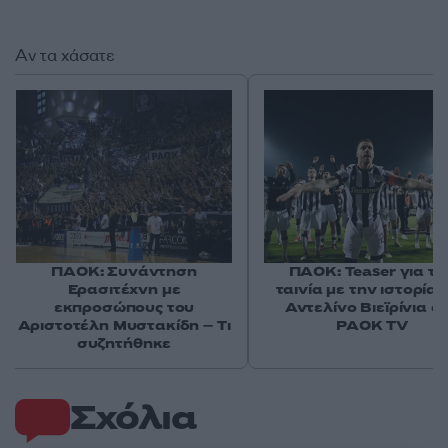
Αν τα χάσατε
ΠΑΟΚ: Συνάντηση
ΠΑΟΚ: Teaser για τη
Ερασιτέχνη με
ταινία με την ιστορία 
εκπροσώπους του
Αντελίνο Βιεϊρίνια σ
Αριστοτέλη Μυστακίδη – Τι
PAOK TV
συζητήθηκε
Σχόλια