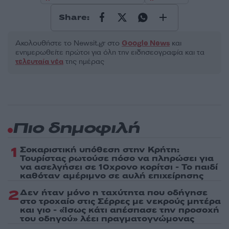
Share:
Ακολουθήστε το Νewsit.gr στο
Google News
και
ενημερωθείτε πρώτοι για όλη την ειδησεογραφία και τα
τελευταία νέα
της ημέρας
Πιο δημοφιλή
1
Σοκαριστική υπόθεση στην Κρήτη:
Τουρίστας ρωτούσε πόσο να πληρώσει για
να ασελγήσει σε 10χρονο κορίτσι - Το παιδί
καθόταν αμέριμνο σε αυλή επιχείρησης
2
Δεν ήταν μόνο η ταχύτητα που οδήγησε
στο τροχαίο στις Σέρρες με νεκρούς μητέρα
και γιο - «Ίσως κάτι απέσπασε την προσοχή
του οδηγού» λέει πραγματογνώμονας