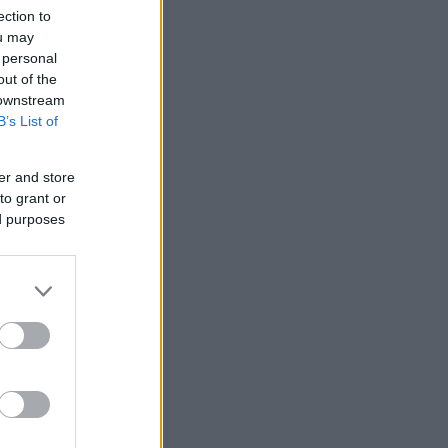
ection to
ou may
 personal
out of the
 downstream
B’s List of
er and store
to grant or
ed purposes
ωτιά
οχεύει