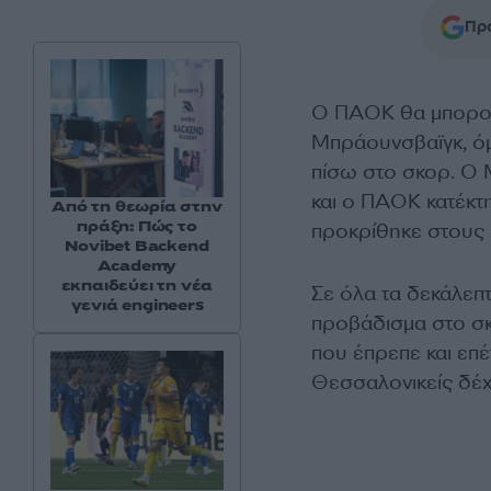
Προ
Ο ΠΑΟΚ θα μπορούσ
Μπράουνσβαϊγκ, όμω
πίσω στο σκορ. Ο 
και ο ΠΑΟΚ κατέκτ
Από τη θεωρία στην
πράξη: Πώς το
προκρίθηκε στους 
Novibet Backend
Academy
εκπαιδεύει τη νέα
Σε όλα τα δεκάλεπ
γενιά engineers
προβάδισμα στο σκ
που έπρεπε και επέ
Θεσσαλονικείς δέχτ