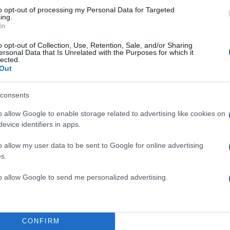
to opt-out of processing my Personal Data for Targeted
ing.
In
o opt-out of Collection, Use, Retention, Sale, and/or Sharing
ersonal Data that Is Unrelated with the Purposes for which it
lected.
Out
consents
o allow Google to enable storage related to advertising like cookies on
evice identifiers in apps.
o allow my user data to be sent to Google for online advertising
s.
to allow Google to send me personalized advertising.
CONFIRM