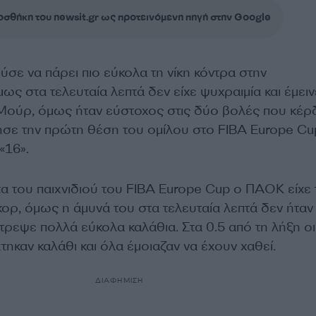
σθήκη του newsit.gr ως προτεινόμενη πηγή στην Google
ε να πάρει πιο εύκολα τη νίκη κόντρα στην
ς στα τελευταία λεπτά δεν είχε ψυχραιμία και έμειν
Μούρ, όμως ήταν εύστοχος στις δύο βολές που κέρ
ησε την πρώτη θέση του ομίλου στο FIBA Europe Cup
«16».
τα του παιχνιδιού του FIBA Europe Cup ο ΠΑΟΚ είχε 
ορ, όμως η άμυνά του στα τελευταία λεπτά δεν ήταν
τρεψε πολλά εύκολα καλάθια. Στα 0.5 από τη λήξη οι
ηκαν καλάθι και όλα έμοιαζαν να έχουν χαθεί.
ΔΙΑΦΗΜΙΣΗ