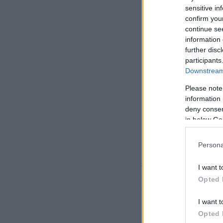
sensitive in
confirm you
continue se
information 
further disc
participants
Downstream 
Please note
information 
deny consent
in below Go
Persona
Αυτή η άψογη συνε
I want t
στον όμιλο της δι
Opted 
σε κατάκτηση της 
I want t
Opted 