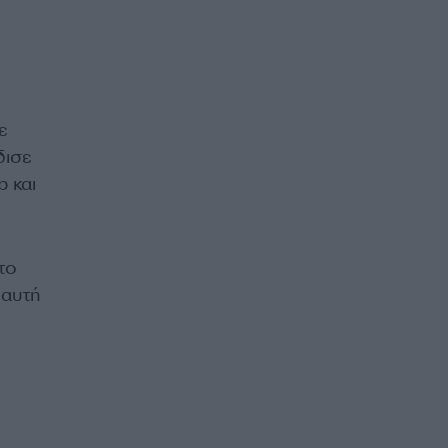
ε
δισε
 και
το
 αυτή