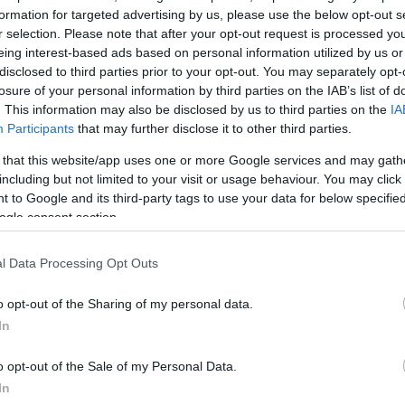
formation for targeted advertising by us, please use the below opt-out s
r selection. Please note that after your opt-out request is processed y
eing interest-based ads based on personal information utilized by us or
disclosed to third parties prior to your opt-out. You may separately opt-
losure of your personal information by third parties on the IAB’s list of
. This information may also be disclosed by us to third parties on the
IA
Participants
that may further disclose it to other third parties.
 that this website/app uses one or more Google services and may gath
including but not limited to your visit or usage behaviour. You may click 
 to Google and its third-party tags to use your data for below specifi
ogle consent section.
l Data Processing Opt Outs
ργασία μετά το τάιμ άουτ του Ζντοβτς έφερε την πρ
o opt-out of the Sharing of my personal data.
οργάνωσης, που για δεύτερη σερί χρονιά ο ΠΑΟΚ στ
In
διοργάνωσης.
o opt-out of the Sale of my Personal Data.
In
ΔΙΑΦΗΜΙΣΗ