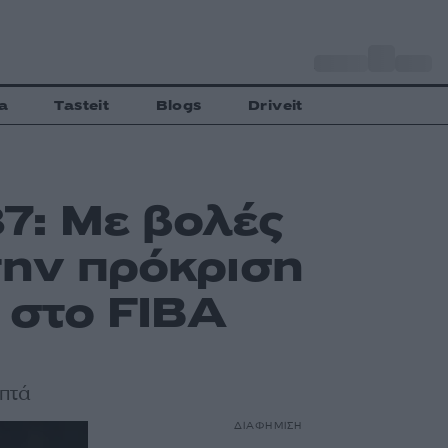
o
Αθήνα
30
C
a
Tasteit
Blogs
Driveit
7: Με βολές
την πρόκριση
 στο FIBA
επτά
ΔΙΑΦΗΜΙΣΗ