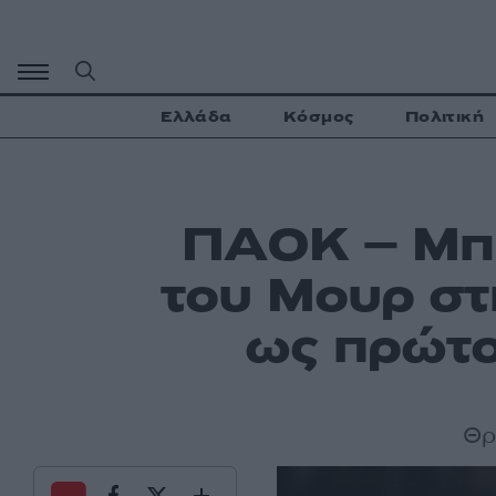
Μετάβαση
σε
περιεχόμενο
Ελλάδα
Κόσμος
Πολιτική
ΠΑΟΚ – Μπρ
του Μουρ στ
ως πρώτο
Θρί