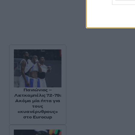
Πανιώνιος –
Λιετκαμπέλις 72-79:
Ακόμα μία ήττα για
τους
«κυανέρυθρους»
στο Eurocup