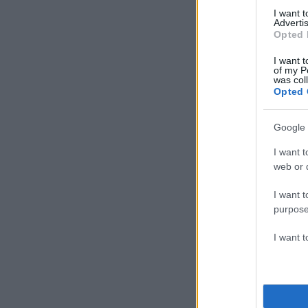
I want 
Advertis
Opted 
I want t
of my P
was col
Opted 
Google 
I want t
web or d
I want t
purpose
I want 