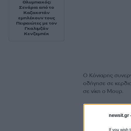
Ολυμπιακός:
Σενάρια από το
Καζακστάν
εμπλέκουν τους
Πειραιώτες με τον
Γκαλιμζάν
Κενζεμπέκ
Ο Κόνιαρης συνεργ
οδήγησε σε κερδισ
σε νίκη ο Μουρ.
newsit.gr 
If you wish 