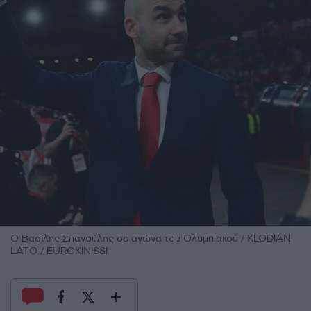
Ο Βασίλης Σπανούλης σε αγώνα του Ολυμπιακού / KLODIAN
LATO / EUROKINISSI