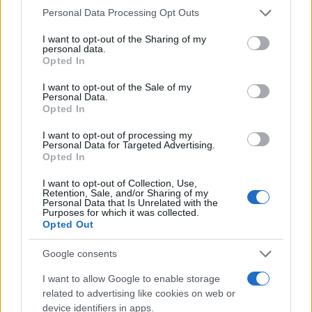
Please note that this website/app uses one or more Google
Personal Data Processing Opt Outs
services and may gather and store information including but
not limited to your visit or usage behaviour. You may click to
I want to opt-out of the Sharing of my
personal data.
grant or deny consent to Google and its third-party tags to
Opted In
Στη ΓΑΔΑ η 46χρονη που
«Αφιέρωσε τη ζωή της
use your data for below specified purposes in below Google
κατηγορείται για
να βοηθά ανθρώπους 
consent section.
I want to opt-out of the Sale of my
συμμετοχή στην τραγωδία
είχαν ανάγκη» - Η πρ
Personal Data.
της Μαρφίν - Μεταφέρθηκε
δήλωση της οικογένε
Opted In
απευθείας από το
της 38χρονης Λίζα π
αεροδρόμιο
βρέθηκε νεκρή στη
I want to opt-out of processing my
Κυψέλη
Personal Data for Targeted Advertising.
Opted In
Σχόλια
I want to opt-out of Collection, Use,
Retention, Sale, and/or Sharing of my
Personal Data that Is Unrelated with the
Purposes for which it was collected.
Opted Out
Google consents
Σχολίασε εδώ
I want to allow Google to enable storage
related to advertising like cookies on web or
device identifiers in apps.
50 /50