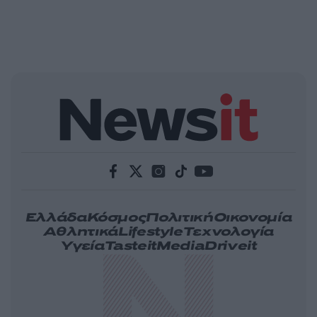
Ελλάδα
Κόσμος
Πολιτική
Οικονομία
Αθλητικά
Lifestyle
Τεχνολογία
Υγεία
Tasteit
Media
Driveit