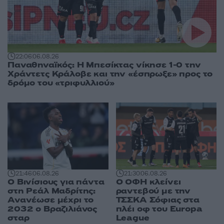
22:06
06.08.26
Παναθηναϊκός: Η Μπεσίκτας νίκησε 1-0 την
Χράντετς Κράλοβε και την «έσπρωξε» προς το
δρόμο του «τριφυλλιού»
21:46
06.08.26
21:30
06.08.26
Ο Βινίσιους για πάντα
Ο ΟΦΗ κλείνει
στη Ρεάλ Μαδρίτης:
ραντεβού με την
Ανανέωσε μέχρι το
ΤΣΣΚΑ Σόφιας στα
2032 ο Βραζιλιάνος
πλέι οφ του Europa
σταρ
League