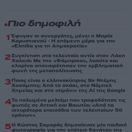
Πιο δημοφιλή
1
Έφυγαν οι συνεργάτες, μένει η Μαρία
Καρυστιανού - Η επόμενη μέρα για την
«Ελπίδα για τη Δημοκρατία»
2
Συγκίνηση στο τελευταίο αντίο στον Λάκη
Χαλκιά: Με την «Φάμπρικα», λαούτο και
κλαρίνα αποχαιρέτησαν την εμβληματική
φωνή της μεταπολίτευσης
3
Ποιος είναι ο ελληνοκύπριος Sir Ντέμης
Χασάμπης: Από το σκάκι, στο Νόμπελ
Χημείας και στο «τιμόνι» της AI της Google
4
Το πολωμένο μελτέμι που τροφοδότησε τις
φωτιές σε Αττική και Βοιωτία: «Από τα
ισχυρότερα επεισόδια των τελευταίων 50
χρόνων»
5
Ο Κώστας Σαμαράς δημοσίευσε μία παιδική
φωτογραφία για την επέτειο θανάτου της