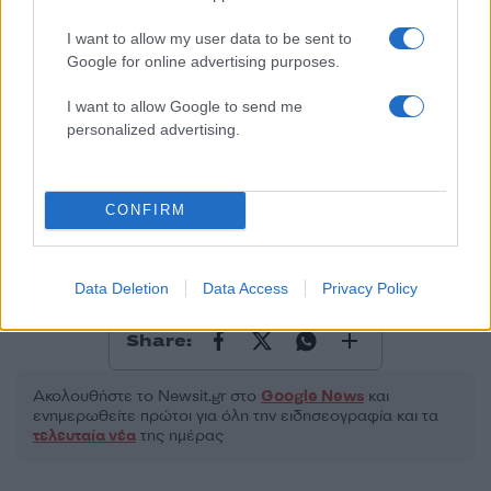
I want to allow my user data to be sent to
Google for online advertising purposes.
I want to allow Google to send me
2000 /2000
personalized advertising.
Υποβολή σχολίου
CONFIRM
Όροι Χρήσης
. Το site προστατεύεται από reCAPTCHA, ισχύουν
Πολιτική Απορρήτου
&
Όροι Χρήσης
της Google.
Αθλητικά
Data Deletion
Data Access
Privacy Policy
ΒΑΣΙΛΗΣ ΣΠΑΝΟΥΛΗΣ
ΟΛΥΜΠΙΑΚΟΣ
Share:
Ακολουθήστε το Νewsit.gr στο
Google News
και
ενημερωθείτε πρώτοι για όλη την ειδησεογραφία και τα
τελευταία νέα
της ημέρας