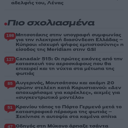
αδελφής του, Λένας
Πιο σχολιασμένα
Μητσοτάκης στην υπογραφή συμφωνίας
198
για την ηλεκτρική διασύνδεση Ελλάδας –
Κύπρου: «Ισχυρή ψήφος εμπιστοσύνης» η
είσοδος της Meridiam στην GSI
Canadair 515: Οι πρώτες εικόνες από την
127
κατασκευή του αεροσκάφους που θα
επιχειρεί και τη νύχτα στα μέτωπα της
φωτιάς
Αυγερινός, Μουτσάτσου και ακόμη 20
85
πρώην στελέχη κατά Καρυστιανού: «Δεν
αποχωρήσαμε για καρέκλες», αιχμές για
«συγκεντρωτικό μοντέλο»
Κρανίου τόπος το Πόρτο Γερμενό μετά το
51
καταστροφικό πέρασμα της φωτιάς –
Ξεκίνησε η αυτοψία στα καμένα σπίτια
Οδηγός στη Μύκονο άρπαξε τσάντα
47