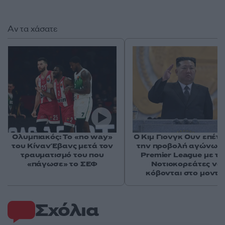
Αν τα χάσατε
Ολυμπιακός: Το «no way»
Ο Κιμ Γιονγκ Ουν επέτ
του Κίναν Έβανς μετά τον
την προβολή αγώνων 
τραυματισμό του που
Premier League με το
«πάγωσε» το ΣΕΦ
Νοτιοκορεάτες να
κόβονται στο μοντά
Σχόλια