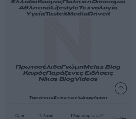
Ελλάδα
Κόσμος
Πολιτική
Οικονομία
Αθλητικά
Lifestyle
Τεχνολογία
Υγεία
Tasteit
Media
Driveit
Πρωτοσέλιδα
Γνώμη
Melas Blog
Καιρός
Παράξενες Ειδήσεις
Nikos Blog
Videos
Ταυτότητα
Επικοινωνία
Διαφήμιση
Όροι
Πολιτική
Πληροφορίες α.27
Cookies
χρήσης
απορρήτου
Ν.5253/2025
Αριθμός Πιστοποίησης Μ.Η.Τ.232163
© 2026 newsit.gr. Με επιφύλαξη κάθε νομίμου δικαιώματος.