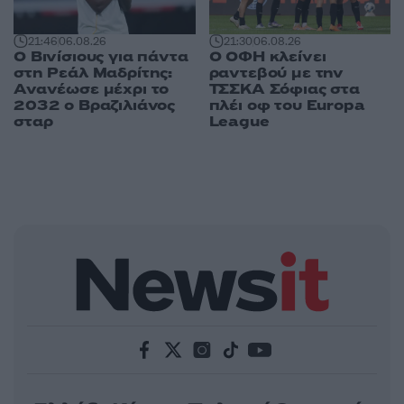
21:46
06.08.26
21:30
06.08.26
Ο Βινίσιους για πάντα
Ο ΟΦΗ κλείνει
στη Ρεάλ Μαδρίτης:
ραντεβού με την
Ανανέωσε μέχρι το
ΤΣΣΚΑ Σόφιας στα
2032 ο Βραζιλιάνος
πλέι οφ του Europa
σταρ
League