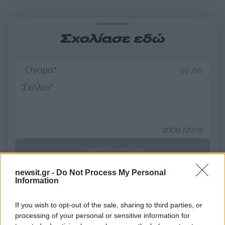
Σχολίασε εδώ
50 /50
2000 /2000
Υποβολή σχολίου
newsit.gr -
Do Not Process My Personal
Όροι Χρήσης
. Το site προστατεύεται από reCAPTCHA, ισχύουν
Πολιτική Απορρήτου
&
Όροι Χρήσης
της Google.
Information
Αθλητικά
If you wish to opt-out of the sale, sharing to third parties, or
ΚΙΝΑΝ ΕΒΑΝΣ
ΟΛΥΜΠΙΑΚΟΣ
processing of your personal or sensitive information for