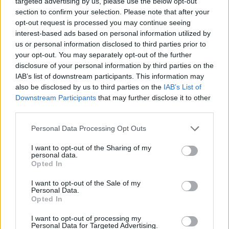
targeted advertising by us, please use the below opt-out
Share:
section to confirm your selection. Please note that after your
opt-out request is processed you may continue seeing
Ακολουθήστε το Νewsit.gr στο
Google News
και
interest-based ads based on personal information utilized by
ενημερωθείτε πρώτοι για όλη την ειδησεογραφία και τα
us or personal information disclosed to third parties prior to
τελευταία νέα
της ημέρας
your opt-out. You may separately opt-out of the further
disclosure of your personal information by third parties on the
IAB’s list of downstream participants. This information may
also be disclosed by us to third parties on the
IAB’s List of
Downstream Participants
that may further disclose it to other
third parties.
Πιο δημοφιλή
Please note that this website/app uses one or more Google
Personal Data Processing Opt Outs
1
Έφυγαν οι συνεργάτες, μένει η Μαρία
services and may gather and store information including but
Καρυστιανού - Η επόμενη μέρα για την
not limited to your visit or usage behaviour. You may click to
I want to opt-out of the Sharing of my
«Ελπίδα για τη Δημοκρατία»
personal data.
grant or deny consent to Google and its third-party tags to
Opted In
2
use your data for below specified purposes in below Google
Συγκίνηση στο τελευταίο αντίο στον Λάκη
Χαλκιά: Με την «Φάμπρικα», λαούτο και
consent section.
I want to opt-out of the Sale of my
κλαρίνα αποχαιρέτησαν την εμβληματική
Personal Data.
φωνή της μεταπολίτευσης
Opted In
3
Ο Κώστας Σαμαράς δημοσίευσε μία παιδική
I want to opt-out of processing my
φωτογραφία για την επέτειο θανάτου της
Personal Data for Targeted Advertising.