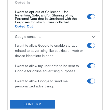
αδελφής του, Λένας
Opted In
4
Ποιος είναι ο ελληνοκύπριος Sir Ντέμης
I want to opt-out of Collection, Use,
Χασάμπης: Από το σκάκι, στο Νόμπελ
Retention, Sale, and/or Sharing of my
Χημείας και στο «τιμόνι» της AI της Google
Personal Data that Is Unrelated with the
Purposes for which it was collected.
5
Το πολωμένο μελτέμι που τροφοδότησε τις
Opted Out
φωτιές σε Αττική και Βοιωτία: «Από τα
ισχυρότερα επεισόδια των τελευταίων 50
Google consents
χρόνων»
I want to allow Google to enable storage
related to advertising like cookies on web or
Πιο σχολιασμένα
device identifiers in apps.
Μητσοτάκης στην υπογραφή συμφωνίας
I want to allow my user data to be sent to
198
για την ηλεκτρική διασύνδεση Ελλάδας –
Google for online advertising purposes.
Κύπρου: «Ισχυρή ψήφος εμπιστοσύνης» η
είσοδος της Meridiam στην GSI
I want to allow Google to send me
Canadair 515: Οι πρώτες εικόνες από την
personalized advertising.
127
κατασκευή του αεροσκάφους που θα
επιχειρεί και τη νύχτα στα μέτωπα της
φωτιάς
CONFIRM
Αυγερινός, Μουτσάτσου και ακόμη 20
85