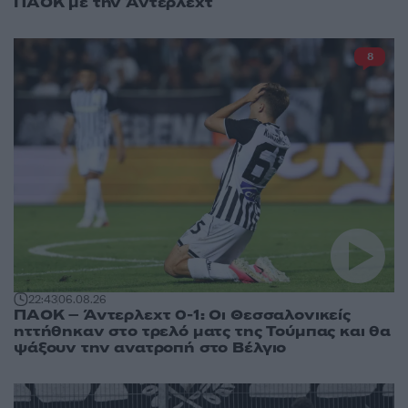
ΠΑΟΚ με την Άντερλεχτ
8
22:43
06.08.26
ΠΑΟΚ – Άντερλεχτ 0-1: Οι Θεσσαλονικείς
ηττήθηκαν στο τρελό ματς της Τούμπας και θα
ψάξουν την ανατροπή στο Βέλγιο