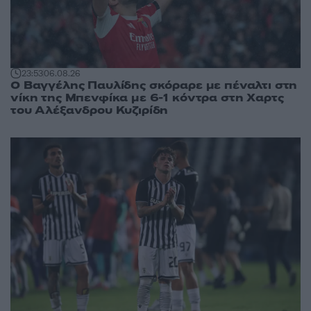
23:53
06.08.26
Ο Βαγγέλης Παυλίδης σκόραρε με πέναλτι στη
νίκη της Μπενφίκα με 6-1 κόντρα στη Χαρτς
του Αλέξανδρου Κυζιρίδη