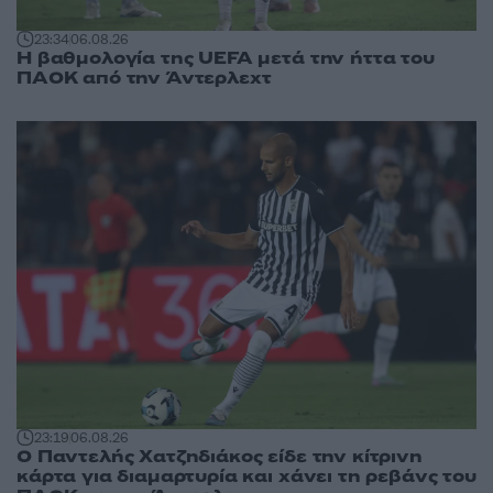
23:34
06.08.26
Η βαθμολογία της UEFA μετά την ήττα του
ΠΑΟΚ από την Άντερλεχτ
23:19
06.08.26
Ο Παντελής Χατζηδιάκος είδε την κίτρινη
κάρτα για διαμαρτυρία και χάνει τη ρεβάνς του