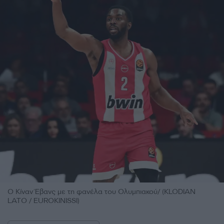
Ο Κίναν Έβανς με τη φανέλα του Ολυμπιακού/ (KLODIAN
LATO / EUROKINISSI)