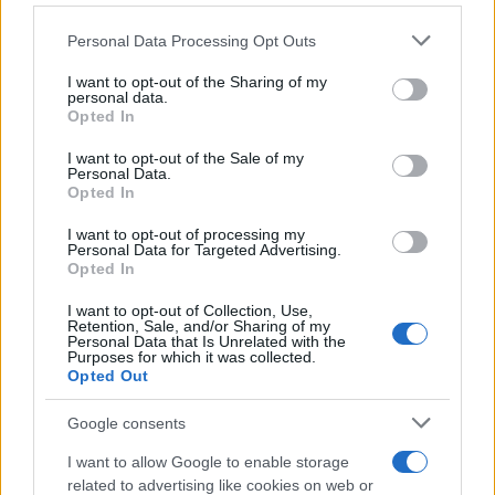
Please note that this website/app uses one or more Google
Personal Data Processing Opt Outs
services and may gather and store information including but
not limited to your visit or usage behaviour. You may click to
I want to opt-out of the Sharing of my
personal data.
2000 /2000
grant or deny consent to Google and its third-party tags to
Opted In
use your data for below specified purposes in below Google
Υποβολή σχολίου
consent section.
I want to opt-out of the Sale of my
Personal Data.
Opted In
Όροι Χρήσης
. Το site προστατεύεται από reCAPTCHA, ισχύουν
Πολιτική Απορρήτου
&
Όροι Χρήσης
της Google.
I want to opt-out of processing my
Αθλητικά
Personal Data for Targeted Advertising.
Opted In
EUROLEAGUE
ΟΛΥΜΠΙΑΚΟΣ
ΠΑΝΑΘΗΝΑΙΚΟΣ
I want to opt-out of Collection, Use,
Retention, Sale, and/or Sharing of my
Personal Data that Is Unrelated with the
Share:
Purposes for which it was collected.
Opted Out
Ακολουθήστε το Νewsit.gr στο
Google News
και
Google consents
ενημερωθείτε πρώτοι για όλη την ειδησεογραφία και τα
τελευταία νέα
της ημέρας
I want to allow Google to enable storage
related to advertising like cookies on web or