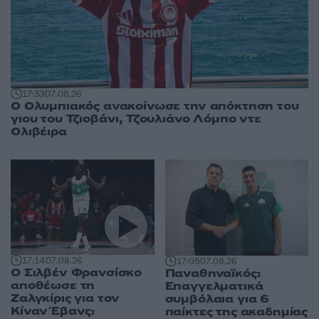
17:33
07.08.26
Ο Ολυμπιακός ανακοίνωσε την απόκτηση του
γιου του Τζιοβάνι, Τζουλιάνο Λόμπο ντε
Ολιβέιρα
17:14
07.08.26
17:05
07.08.26
Ο Σιλβέν Φρανσίσκο
Παναθηναϊκός:
αποθέωσε τη
Επαγγελματικά
Ζαλγκίρις για τον
συμβόλαια για 6
Κίναν Έβανς:
παίκτες της ακαδημίας