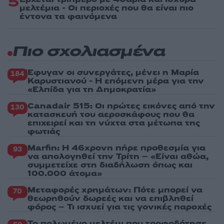
5
μελτέμια - Οι περιοχές που θα είναι πιο
έντονα τα φαινόμενα
Πιο σχολιασμένα
Έφυγαν οι συνεργάτες, μένει η Μαρία
184
Καρυστιανού - Η επόμενη μέρα για την
«Ελπίδα για τη Δημοκρατία»
Canadair 515: Οι πρώτες εικόνες από την
130
κατασκευή του αεροσκάφους που θα
επιχειρεί και τη νύχτα στα μέτωπα της
φωτιάς
Marfin: Η 46χρονη πήρε προθεσμία για
93
να απολογηθεί την Τρίτη – «Είναι αθώα,
συμμετείχε στη διαδήλωση όπως και
100.000 άτομα»
Μεταφορές χρημάτων: Πότε μπορεί να
70
θεωρηθούν δωρεές και να επιβληθεί
φόρος – Τι ισχυεί για τις γονικές παροχές
Το πολωμένο μελτέμι που τροφοδότησε