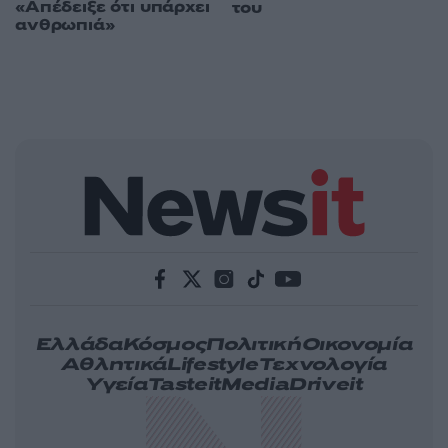
«Απέδειξε ότι υπάρχει
του
ανθρωπιά»
Ελλάδα
Κόσμος
Πολιτική
Οικονομία
Αθλητικά
Lifestyle
Τεχνολογία
Υγεία
Tasteit
Media
Driveit