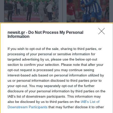
Ο Δημήτρης
Ο Μπάμπης Κωστούλας
Γιαννακόπουλος στην
πρώτη φορά βασικός 
newsit.gr -
Do Not Process My Personal
προπόνηση του
την Μπράιτον σε ματς 
Information
Παναθηναϊκού μετά την
την Premier Leagu
ήττα από τον Ολυμπιακό
If you wish to opt-out of the sale, sharing to third parties, or
processing of your personal or sensitive information for
targeted advertising by us, please use the below opt-out
Σχόλια
section to confirm your selection. Please note that after your
opt-out request is processed you may continue seeing
interest-based ads based on personal information utilized by
us or personal information disclosed to third parties prior to
your opt-out. You may separately opt-out of the further
Σχολίασε εδώ
disclosure of your personal information by third parties on the
IAB’s list of downstream participants. This information may
also be disclosed by us to third parties on the
IAB’s List of
50 /50
Downstream Participants
that may further disclose it to other
third parties.