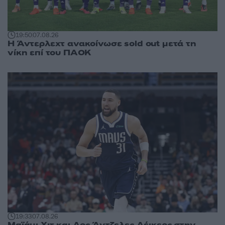
19:50
07.08.26
Η Άντερλεχτ ανακοίνωσε sold out μετά τη
νίκη επί του ΠΑΟΚ
19:33
07.08.26
Μαϊάμι Χιτ και Λος Άντζελες Λέικερς στην