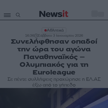
Μετάβαση
σε
o
34
περιεχόμενο
Αθλητικά
16:36
Σάββατο 3 Ιανουαρίου 2026
Συνελήφθησαν οπαδοί
την ώρα του αγώνα
Παναθηναϊκός –
Ολυμπιακός για τη
Euroleague
Σε πέντε συλλήψεις προχώρησε η ΕΛ.ΑΣ
έξω από το γήπεδο