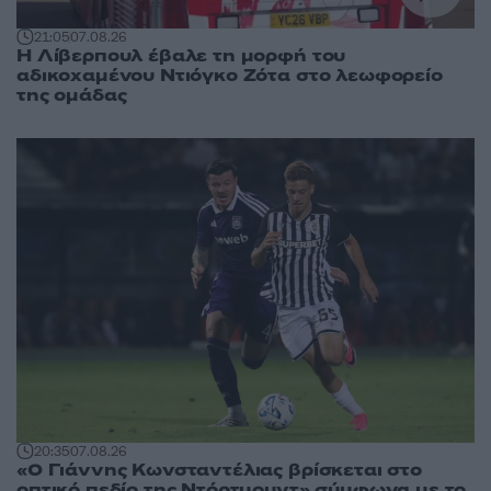
21:05
07.08.26
Η Λίβερπουλ έβαλε τη μορφή του
αδικοχαμένου Ντιόγκο Ζότα στο λεωφορείο
της ομάδας
20:35
07.08.26
«Ο Γιάννης Κωνσταντέλιας βρίσκεται στο
οπτικό πεδίο της Ντόρτμουντ» σύμφωνα με το