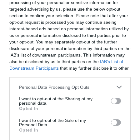
50 /50
processing of your personal or sensitive information for
targeted advertising by us, please use the below opt-out
section to confirm your selection. Please note that after your
opt-out request is processed you may continue seeing
interest-based ads based on personal information utilized by
us or personal information disclosed to third parties prior to
2000 /2000
your opt-out. You may separately opt-out of the further
disclosure of your personal information by third parties on the
Υποβολή σχολίου
IAB’s list of downstream participants. This information may
also be disclosed by us to third parties on the
IAB’s List of
Όροι Χρήσης
. Το site προστατεύεται από reCAPTCHA, ισχύουν
Downstream Participants
that may further disclose it to other
Πολιτική Απορρήτου
&
Όροι Χρήσης
της Google.
third parties.
Αθλητικά
Please note that this website/app uses one or more Google
ΠΑΝΑΘΗΝΑΙΚΟΣ
ΤΙ ΤΖΕΙ ΣΟΡΤΣ
Personal Data Processing Opt Outs
services and may gather and store information including but
not limited to your visit or usage behaviour. You may click to
I want to opt-out of the Sharing of my
Share:
personal data.
grant or deny consent to Google and its third-party tags to
Opted In
use your data for below specified purposes in below Google
Ακολουθήστε το Νewsit.gr στο
Google News
και
consent section.
I want to opt-out of the Sale of my
ενημερωθείτε πρώτοι για όλη την ειδησεογραφία και τα
Personal Data.
τελευταία νέα
της ημέρας
Opted In