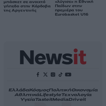
«λύγισε» η Εθνική
μπάσκετ σε ανοιχτό
Παίδων στην
γήπεδο στην Κόρδοβα
πρεμιέρα του
της Αργεντινής
Eurobasket U16
Ελλάδα
Κόσμος
Πολιτική
Οικονομία
Αθλητικά
Lifestyle
Τεχνολογία
Υγεία
Tasteit
Media
Driveit