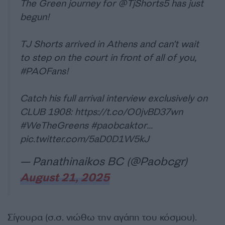
The Green journey for
@TjShorts5
has just
begun!
TJ Shorts arrived in Athens and can’t wait
to step on the court in front of all of you,
#PAOFans
!
Catch his full arrival interview exclusively on
CLUB 1908:
https://t.co/O0jvBD37wn
#WeTheGreens
#paobcaktor
…
pic.twitter.com/5aD0D1W5kJ
— Panathinaikos BC (@Paobcgr)
August 21, 2025
Σίγουρα (σ.σ. νιώθω την αγάπη του κόσμου).