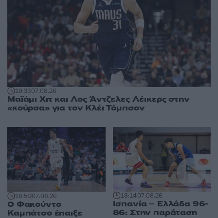
19:33
07.08.26
Μαϊάμι Χιτ και Λος Άντζελες Λέικερς στην
«κούρσα» για τον Κλέι Τόμπσον
18:14
07.08.26
18:56
07.08.26
Ισπανία – Ελλάδα 96-
Ο Φακούντο
86: Στην παράταση
Καμπάτσο έπαιξε