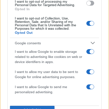
I want to opt-out of processing my
Personal Data for Targeted Advertising.
Opted In
I want to opt-out of Collection, Use,
Πιο δημοφιλή
Retention, Sale, and/or Sharing of my
Personal Data that Is Unrelated with the
Purposes for which it was collected.
1
Σέρρες: Βίντεο ντοκουμέντο από το
Opted Out
τροχαίο με νεκρούς μητέρα και γιο – Ο
οδηγός του φορτηγού κατέγραψε τη
Google consents
σύγκρουση
2
Έρχεται τριήμερο με 40άρια και ισχυρά
I want to allow Google to enable storage
μελτέμια - Οι περιοχές που θα είναι πιο
related to advertising like cookies on web or
έντονα τα φαινόμενα
device identifiers in apps.
3
Στα Χανιά για ολιγοήμερες διακοπές ο
Κυριάκος Μητσοτάκης με την σύζυγό του
I want to allow my user data to be sent to
Μαρέβα
Google for online advertising purposes.
4
Marfin: Η 46χρονη πήρε προθεσμία για να
I want to allow Google to send me
απολογηθεί την Τρίτη – «Είναι αθώα,
personalized advertising.
συμμετείχε στη διαδήλωση όπως και
100.000 άτομα»
5
ΠΑΟΚ – Άντερλεχτ 0-1: Οι Θεσσαλονικείς