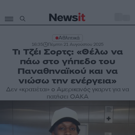
Μετάβαση
σε
o
31
περιεχόμενο
Αθλητικά
16:35
Πέμπτη 21 Αυγούστου 2025
Τι Τζέι Σορτς: «Θέλω να
πάω στο γήπεδο του
Παναθηναϊκού και να
νιώσω την ενέργεια»
Δεν «κρατιέται» ο Αμερικανός γκαρντ για να
πατήσει ΟΑΚΑ