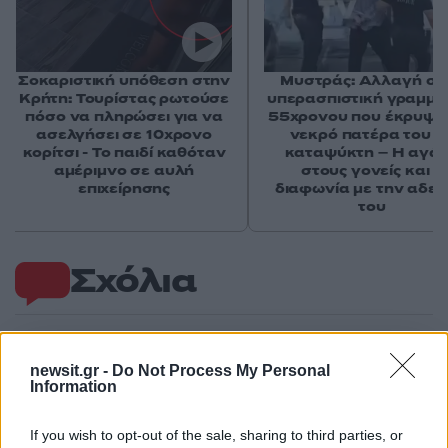
Σοκαριστική υπόθεση στην
Μυστράς: Αλλαγή στ
Κρήτη: Τουρίστας ρωτούσε
υπερασπιστική γραμμή
πόσο να πληρώσει για να
55χρονου που έκρυψε
ασελγήσει σε 10χρονο
νεκρό πατέρα του σ
κορίτσι - Το παιδί καθόταν
καταψύκτη – Η αγά
αμέριμνο σε αυλή
στους γονείς και η
επιχείρησης
διαφωνία με την αδε
του
Σχόλια
newsit.gr -
Do Not Process My Personal
Σχολίασε εδώ
Information
If you wish to opt-out of the sale, sharing to third parties, or