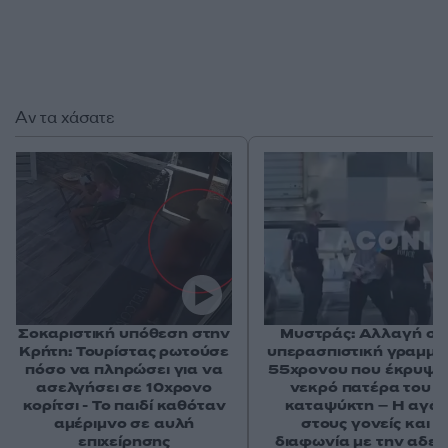
Αν τα χάσατε
Σοκαριστική υπόθεση στην
Μυστράς: Αλλαγή στ
Κρήτη: Τουρίστας ρωτούσε
υπερασπιστική γραμμή
πόσο να πληρώσει για να
55χρονου που έκρυψε
ασελγήσει σε 10χρονο
νεκρό πατέρα του σ
κορίτσι - Το παιδί καθόταν
καταψύκτη – Η αγά
αμέριμνο σε αυλή
στους γονείς και η
επιχείρησης
διαφωνία με την αδε