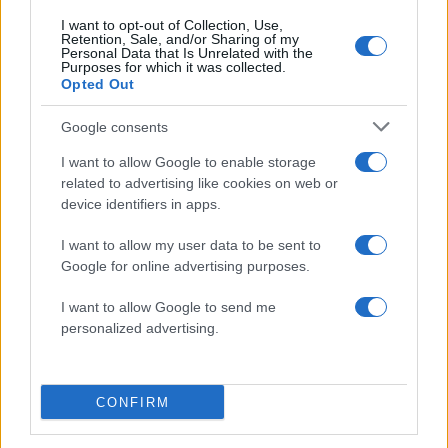
Canadair 515: Οι πρώτες εικόνες από την
131
κατασκευή του αεροσκάφους που θα
I want to opt-out of Collection, Use,
επιχειρεί και τη νύχτα στα μέτωπα της
Retention, Sale, and/or Sharing of my
φωτιάς
Personal Data that Is Unrelated with the
Purposes for which it was collected.
Μεταφορές χρημάτων: Πότε μπορεί να
Opted Out
70
θεωρηθούν δωρεές και να επιβληθεί
φόρος – Τι ισχυεί για τις γονικές παροχές
Google consents
Το πολωμένο μελτέμι που τροφοδότησε
59
I want to allow Google to enable storage
τις φωτιές σε Αττική και Βοιωτία: «Από τα
related to advertising like cookies on web or
ισχυρότερα επεισόδια των τελευταίων 50
χρόνων»
device identifiers in apps.
Απίστευτο κι όμως αληθινό -
51
I want to allow my user data to be sent to
Aναστέλλονται τα τακτικά ραντεβού του
Google for online advertising purposes.
αγγειοχειρουργού του νοσοκομείου
Χανίων επειδή κλάπηκε το μηχανάκι του
γιατρού
I want to allow Google to send me
personalized advertising.
CONFIRM
Αθλητικά: