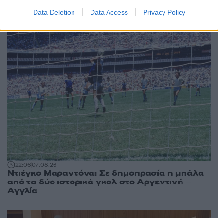
Περισσότερα άρθρα
Data Deletion
Data Access
Privacy Policy
22:06
07.08.26
Ντιέγκο Μαραντόνα: Σε δημοπρασία η μπάλα
από τα δύο ιστορικά γκολ στο Αργεντινή –
Αγγλία