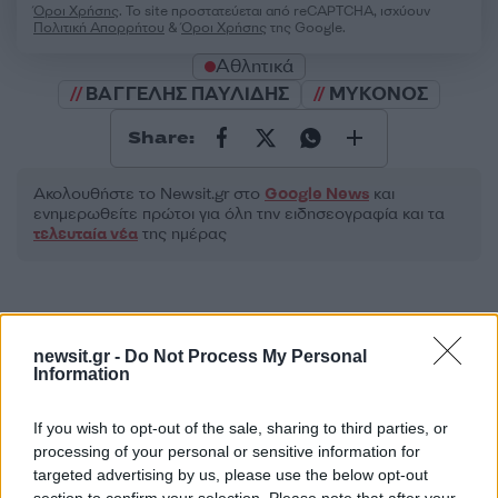
Όροι Χρήσης
. Το site προστατεύεται από reCAPTCHA, ισχύουν
Πολιτική Απορρήτου
&
Όροι Χρήσης
της Google.
Αθλητικά
ΒΑΓΓΕΛΗΣ ΠΑΥΛΙΔΗΣ
ΜΥΚΟΝΟΣ
Share:
Ακολουθήστε το Νewsit.gr στο
Google News
και
ενημερωθείτε πρώτοι για όλη την ειδησεογραφία και τα
τελευταία νέα
της ημέρας
newsit.gr -
Do Not Process My Personal
Πιο δημοφιλή
Information
1
Σέρρες: Βίντεο ντοκουμέντο από το
If you wish to opt-out of the sale, sharing to third parties, or
τροχαίο με νεκρούς μητέρα και γιο – Ο
processing of your personal or sensitive information for
οδηγός του φορτηγού κατέγραψε τη
targeted advertising by us, please use the below opt-out
σύγκρουση