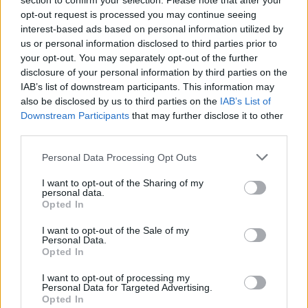
section to confirm your selection. Please note that after your
2
Έρχεται τριήμερο με 40άρια και ισχυρά
opt-out request is processed you may continue seeing
μελτέμια - Οι περιοχές που θα είναι πιο
interest-based ads based on personal information utilized by
έντονα τα φαινόμενα
us or personal information disclosed to third parties prior to
3
Στα Χανιά για ολιγοήμερες διακοπές ο
your opt-out. You may separately opt-out of the further
Κυριάκος Μητσοτάκης με την σύζυγό του
disclosure of your personal information by third parties on the
Μαρέβα
IAB’s list of downstream participants. This information may
also be disclosed by us to third parties on the
IAB’s List of
4
Marfin: Η 46χρονη πήρε προθεσμία για να
απολογηθεί την Τρίτη – «Είναι αθώα,
Downstream Participants
that may further disclose it to other
συμμετείχε στη διαδήλωση όπως και
third parties.
100.000 άτομα»
Please note that this website/app uses one or more Google
Personal Data Processing Opt Outs
5
ΠΑΟΚ – Άντερλεχτ 0-1: Οι Θεσσαλονικείς
services and may gather and store information including but
ηττήθηκαν στο τρελό ματς της Τούμπας και
not limited to your visit or usage behaviour. You may click to
I want to opt-out of the Sharing of my
θα ψάξουν την ανατροπή στο Βέλγιο
personal data.
grant or deny consent to Google and its third-party tags to
Opted In
use your data for below specified purposes in below Google
consent section.
Πιο σχολιασμένα
I want to opt-out of the Sale of my
Personal Data.
Opted In
Έφυγαν οι συνεργάτες, μένει η Μαρία
184
Καρυστιανού - Η επόμενη μέρα για την
I want to opt-out of processing my
«Ελπίδα για τη Δημοκρατία»
Personal Data for Targeted Advertising.
Opted In