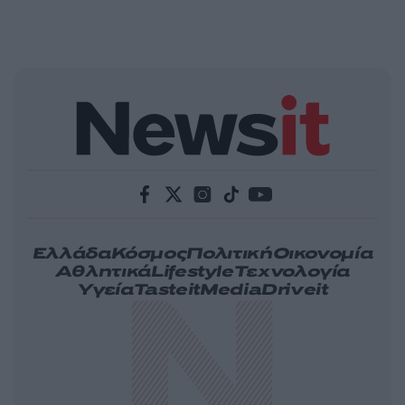
Ελλάδα
Κόσμος
Πολιτική
Οικονομία
Αθλητικά
Lifestyle
Τεχνολογία
Υγεία
Tasteit
Media
Driveit