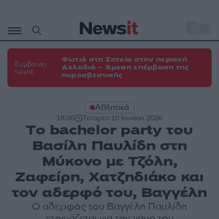
Μετάβαση
σε
o
31
περιεχόμενο
Φωτιά στη Σητεία στην περιοχή
Συμβαίνει
Αχλαδιά – Άμεση επέμβαση της
τώρα:
πυροσβεστικής
Αθλητικά
18:36
Τετάρτη 10 Ιουνίου 2026
Tο bachelor party του
Βασίλη Παυλίδη στη
Μύκονο με Τζόλη,
Ζαφείρη, Χατζηδιάκο και
τον αδερφό του, Βαγγέλη
Ο αδερφός του Βαγγέλη Παυλίδη
ετοιμάζεται για τον γάμο του