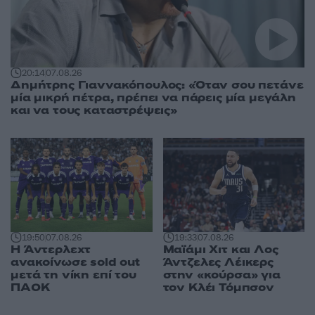
20:14
07.08.26
Δημήτρης Γιαννακόπουλος: «Όταν σου πετάνε
μία μικρή πέτρα, πρέπει να πάρεις μία μεγάλη
και να τους καταστρέψεις»
19:50
07.08.26
19:33
07.08.26
Η Άντερλεχτ
Μαϊάμι Χιτ και Λος
ανακοίνωσε sold out
Άντζελες Λέικερς
μετά τη νίκη επί του
στην «κούρσα» για
ΠΑΟΚ
τον Κλέι Τόμπσον