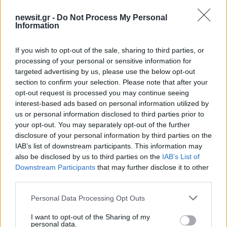
2
Μπρίτνεϊ Σπίαρς: Έκανε αποτυχημένο
μπότοξ και ανέβασε στο Instagram την
newsit.gr -
Do Not Process My Personal
εμπειρία της
Information
3
Ο δημοσιογράφος Βασίλης Τσεκούρας
ανακοίνωσε ότι παντρεύεται τη σύντροφό
If you wish to opt-out of the sale, sharing to third parties, or
του, Γωγώ Μπαλή
processing of your personal or sensitive information for
4
targeted advertising by us, please use the below opt-out
Γιάννης Παπαμιχαήλ: «Η απαγόρευση
αφορά στη χρήση της εικόνας και της
section to confirm your selection. Please note that after your
φωνής της Αλίκης Βουγιουκλάκη μέσω AI»
opt-out request is processed you may continue seeing
interest-based ads based on personal information utilized by
5
Ο Φειδίας Παναγιώτου πήγε με σορτσάκι
us or personal information disclosed to third parties prior to
σε εκδήλωση μνήμης για τους
δολοφονημένους Κύπριους ήρωες Ισαάκ –
your opt-out. You may separately opt-out of the further
Σολωμού
disclosure of your personal information by third parties on the
IAB’s list of downstream participants. This information may
also be disclosed by us to third parties on the
IAB’s List of
Πιο σχολιασμένα
Downstream Participants
that may further disclose it to other
third parties.
Μετέτρεψαν το Σαρακήνικο της Μήλου
161
Please note that this website/app uses one or more Google
σε ελικοδρόμιο – «Πάρκαραν» το
Personal Data Processing Opt Outs
ελικόπτερο τους για να κάνουν μπάνιο
services and may gather and store information including but
not limited to your visit or usage behaviour. You may click to
I want to opt-out of the Sharing of my
Στην Κρήτη ο Κυριάκος Μητσοτάκης,
personal data.
120