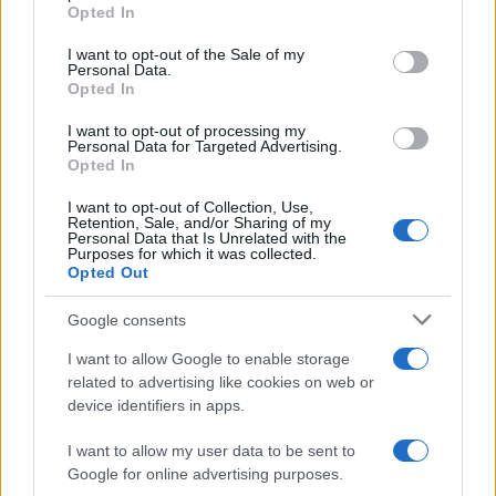
grant or deny consent to Google and its third-party tags to
συνεχίζει τις ολιγοήμερες διακοπές του –
Opted In
use your data for below specified purposes in below Google
Πού βρέθηκε το Σάββατο
consent section.
I want to opt-out of the Sale of my
Το οικονομικό πρόγραμμα της ΕΛΑΣ που
97
Personal Data.
θα παρουσιάσει ο Αλέξης Τσίπρας στη
Opted In
Θεσσαλονίκη: Σχέδιο τετραετίας
I want to opt-out of processing my
Αλέξης Τσίπρας: Από την καταγγελία του
91
Personal Data for Targeted Advertising.
«καθεστώτος» σε πρόταση
Opted In
διακυβέρνησης – «Το 2015 ήξερα τι
ήθελα, αλλά δεν ήξερα πώς να το κάνω»
I want to opt-out of Collection, Use,
Retention, Sale, and/or Sharing of my
Γιαννακόπουλος: «Οι Ολυμπιακοί
83
Personal Data that Is Unrelated with the
φώναζαν για οφσάιντ στο μπάσκετ, πριν
Purposes for which it was collected.
10 χρόνια έμαθαν ότι η μπάλα είναι
Opted Out
πορτοκαλί»
Google consents
I want to allow Google to enable storage
related to advertising like cookies on web or
device identifiers in apps.
Αθλητικά:
Περισσότερα άρθρα
I want to allow my user data to be sent to
Google for online advertising purposes.