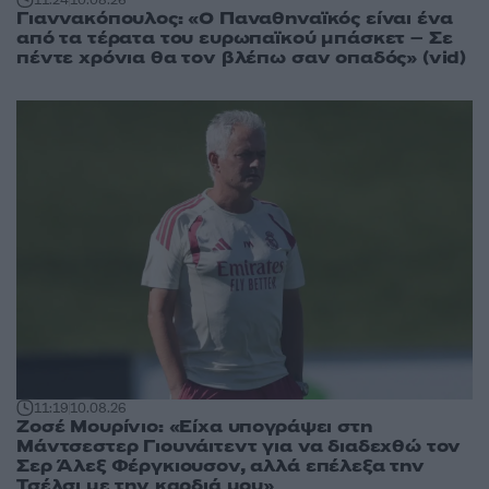
Γιαννακόπουλος: «Ο Παναθηναϊκός είναι ένα
από τα τέρατα του ευρωπαϊκού μπάσκετ – Σε
πέντε χρόνια θα τον βλέπω σαν οπαδός» (vid)
11:19
10.08.26
Ζοσέ Μουρίνιο: «Είχα υπογράψει στη
Μάντσεστερ Γιουνάιτεντ για να διαδεχθώ τον
Σερ Άλεξ Φέργκιουσον, αλλά επέλεξα την
Τσέλσι με την καρδιά μου»