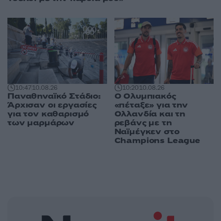
10:20
10.08.26
10:47
10.08.26
Ο Ολυμπιακός
Παναθηναϊκό Στάδιο:
«πέταξε» για την
Άρχισαν οι εργασίες
Ολλανδία και τη
για τον καθαρισμό
ρεβάνς με τη
των μαρμάρων
Ναϊμέγκεν στο
Champions League