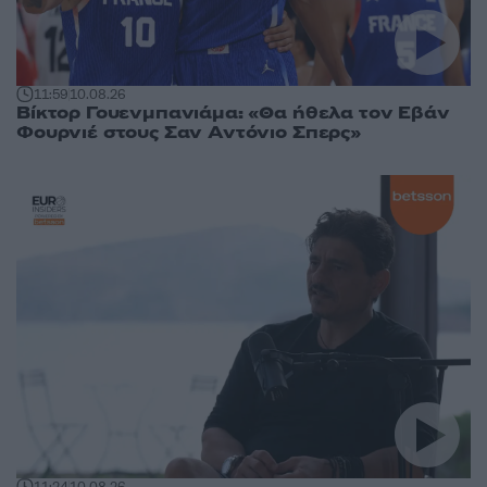
11:59
10.08.26
Βίκτορ Γουενμπανιάμα: «Θα ήθελα τον Εβάν
Φουρνιέ στους Σαν Αντόνιο Σπερς»
11:24
10.08.26