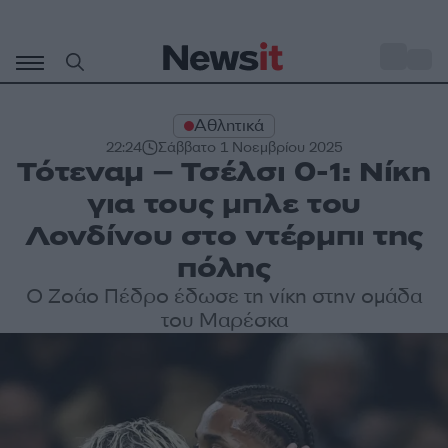
Μετάβαση
σε
o
31
περιεχόμενο
Αθλητικά
22:24
Σάββατο 1 Νοεμβρίου 2025
Τότεναμ – Τσέλσι 0-1: Νίκη
για τους μπλε του
Λονδίνου στο ντέρμπι της
πόλης
Ο Ζοάο Πέδρο έδωσε τη νίκη στην ομάδα
του Μαρέσκα