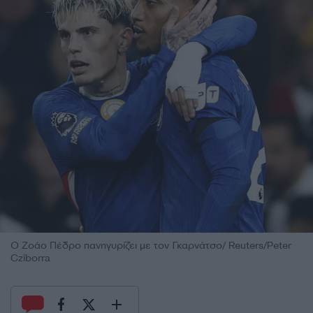
Ο Ζοάο Πέδρο πανηγυρίζει με τον Γκαρνάτσο/ Reuters/Peter
Cziborra