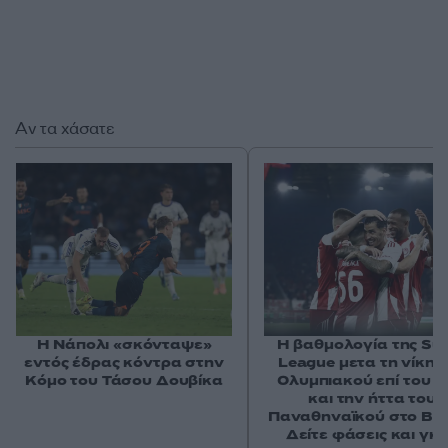
Αν τα χάσατε
Η Νάπολι «σκόνταψε»
Η βαθμολογία της Su
εντός έδρας κόντρα στην
League μετα τη νίκη 
Κόμο του Τάσου Δουβίκα
Ολυμπιακού επί του 
και την ήττα του
Παναθηναϊκού στο Βό
Δείτε φάσεις και γκ