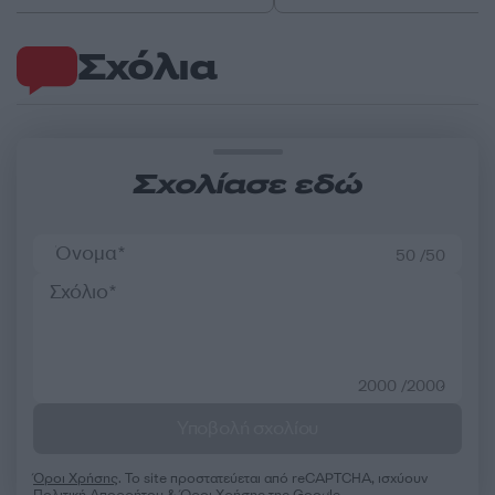
Σχόλια
Σχολίασε εδώ
50 /50
2000 /2000
Υποβολή σχολίου
Όροι Χρήσης
. Το site προστατεύεται από reCAPTCHA, ισχύουν
Πολιτική Απορρήτου
&
Όροι Χρήσης
της Google.