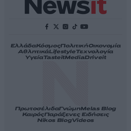
Ελλάδα
Κόσμος
Πολιτική
Οικονομία
Αθλητικά
Lifestyle
Τεχνολογία
Υγεία
Tasteit
Media
Driveit
Πρωτοσέλιδα
Γνώμη
Melas Blog
Καιρός
Παράξενες Ειδήσεις
Nikos Blog
Videos