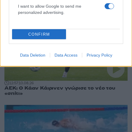
I want to allow Google to send me
personalized advertising.
CONFIRM
Data Deletion
Data Access
Privacy Policy
12:57
10.08.26
ΑΕΚ: Ο Κάαν Κάιρινεν γνώρισε το νέο του
«σπίτι»