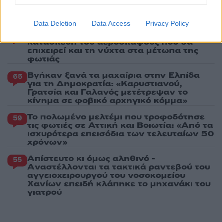
Έφυγαν οι συνεργάτες, μένει η Μαρία
184
Καρυστιανού - Η επόμενη μέρα για την
«Ελπίδα για τη Δημοκρατία»
Data Deletion
Data Access
Privacy Policy
Canadair 515: Οι πρώτες εικόνες από την
131
κατασκευή του αεροσκάφους που θα
επιχειρεί και τη νύχτα στα μέτωπα της
φωτιάς
Βγήκαν ξανά τα μαχαίρια στην Ελπίδα
65
για τη Δημοκρατία: «Καρυστιανού,
Γρατσία και Γαλανός μετέτρεψαν το
κίνημα σε φοβικό αρχηγικό κόμμα»
Το πολωμένο μελτέμι που τροφοδότησε
59
τις φωτιές σε Αττική και Βοιωτία: «Από τα
ισχυρότερα επεισόδια των τελευταίων 50
χρόνων»
Απίστευτο κι όμως αληθινό -
55
Aναστέλλονται τα τακτικά ραντεβού του
αγγειοχειρουργού του νοσοκομείου
Χανίων επειδή κλάπηκε το μηχανάκι του
γιατρού