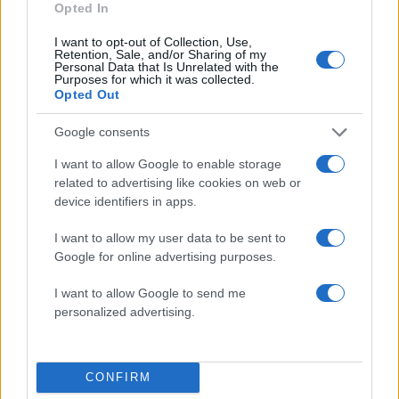
1
Σέρρες: Βίντεο ντοκουμέντο από το
Opted In
τροχαίο με νεκρούς μητέρα και γιο – Ο
οδηγός του φορτηγού κατέγραψε τη
I want to opt-out of Collection, Use,
σύγκρουση
Retention, Sale, and/or Sharing of my
Personal Data that Is Unrelated with the
2
Marfin: Η 46χρονη πήρε προθεσμία για να
Purposes for which it was collected.
απολογηθεί την Τρίτη – «Είναι αθώα,
Opted Out
συμμετείχε στη διαδήλωση όπως και
100.000 άτομα»
Google consents
3
Στα Χανιά για ολιγοήμερες διακοπές ο
Κυριάκος Μητσοτάκης με την σύζυγό του
I want to allow Google to enable storage
Μαρέβα
related to advertising like cookies on web or
device identifiers in apps.
4
Σίντνεϊ Τάουλ: Πέθανε σε ηλικία 26 ετών η
σταρ του TikTok – Kατέγραφε τη ζωή της
I want to allow my user data to be sent to
με τον καρκίνο
Google for online advertising purposes.
5
Μεταφορές χρημάτων: Πότε μπορεί να
θεωρηθούν δωρεές και να επιβληθεί φόρος
I want to allow Google to send me
– Τι ισχυεί για τις γονικές παροχές
personalized advertising.
Πιο σχολιασμένα
CONFIRM