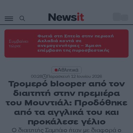
Μετάβαση
σε
o
29
περιεχόμενο
Φωτιά στη Σητεία στην περιοχή
Αχλαδιά κοντά σε
Συμβαίνει
ανεμογεννήτριες – Άμεση
τώρα:
επέμβαση της πυροσβεστικής
Αθλητικά
00:28
Παρασκευή 12 Ιουνίου 2026
Τρομερό blooper από τον
διαιτητή στην πρεμιέρα
του Μουντιάλ: Προδόθηκε
από τα αγγλικά του και
προκάλεσε γέλιο
Ο διαιτητής Σαμπάιο ήταν με διαφορά ο