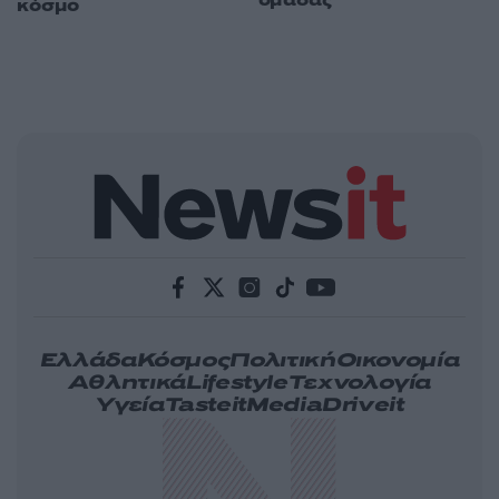
ομάδας
κόσμο
Ελλάδα
Κόσμος
Πολιτική
Οικονομία
Αθλητικά
Lifestyle
Τεχνολογία
Υγεία
Tasteit
Media
Driveit