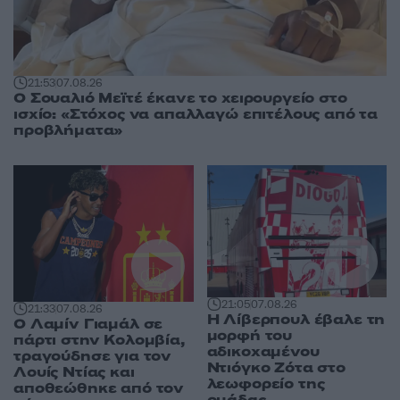
21:53
07.08.26
Ο Σουαλιό Μεϊτέ έκανε το χειρουργείο στο
ισχίο: «Στόχος να απαλλαγώ επιτέλους από τα
προβλήματα»
21:05
07.08.26
21:33
07.08.26
Η Λίβερπουλ έβαλε τη
Ο Λαμίν Γιαμάλ σε
μορφή του
πάρτι στην Κολομβία,
αδικοχαμένου
τραγούδησε για τον
Ντιόγκο Ζότα στο
Λουίς Ντίας και
λεωφορείο της
αποθεώθηκε από τον