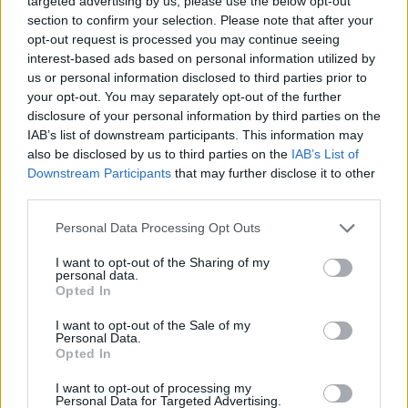
targeted advertising by us, please use the below opt-out
Υποβολή σχολίου
section to confirm your selection. Please note that after your
opt-out request is processed you may continue seeing
Όροι Χρήσης
. Το site προστατεύεται από reCAPTCHA, ισχύουν
interest-based ads based on personal information utilized by
Πολιτική Απορρήτου
&
Όροι Χρήσης
της Google.
us or personal information disclosed to third parties prior to
Αθλητικά
your opt-out. You may separately opt-out of the further
ΔΙΑΙΤΗΤΗΣ
ΜΕΞΙΚΟ
ΜΟΥΝΤΙΑΛ
disclosure of your personal information by third parties on the
IAB’s list of downstream participants. This information may
ΜΟΥΝΤΙΑΛ 2026
ΝΟΤΙΑ ΑΦΡΙΚΗ
also be disclosed by us to third parties on the
IAB’s List of
Share:
Downstream Participants
that may further disclose it to other
third parties.
Ακολουθήστε το Νewsit.gr στο
Google News
και
Please note that this website/app uses one or more Google
Personal Data Processing Opt Outs
ενημερωθείτε πρώτοι για όλη την ειδησεογραφία και τα
services and may gather and store information including but
τελευταία νέα
της ημέρας
not limited to your visit or usage behaviour. You may click to
I want to opt-out of the Sharing of my
personal data.
grant or deny consent to Google and its third-party tags to
Opted In
use your data for below specified purposes in below Google
consent section.
I want to opt-out of the Sale of my
Personal Data.
Opted In
Πιο δημοφιλή
I want to opt-out of processing my
Personal Data for Targeted Advertising.