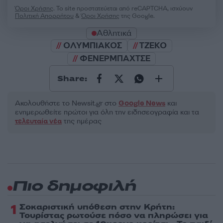
Όροι Χρήσης
. Το site προστατεύεται από reCAPTCHA, ισχύουν
Πολιτική Απορρήτου
&
Όροι Χρήσης
της Google.
Αθλητικά
ΟΛΥΜΠΙΑΚΟΣ
ΤΖΕΚΟ
ΦΕΝΕΡΜΠΑΧΤΣΕ
Share:
Ακολουθήστε το Νewsit.gr στο
Google News
και
ενημερωθείτε πρώτοι για όλη την ειδησεογραφία και τα
τελευταία νέα
της ημέρας
Πιο δημοφιλή
1
Σοκαριστική υπόθεση στην Κρήτη:
Τουρίστας ρωτούσε πόσο να πληρώσει για