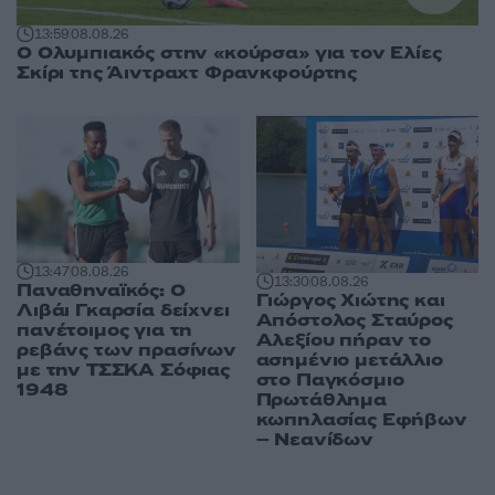
13:59
08.08.26
Ο Ολυμπιακός στην «κούρσα» για τον Ελίες
Σκίρι της Άιντραχτ Φρανκφούρτης
13:47
08.08.26
13:30
08.08.26
Παναθηναϊκός: Ο
Γιώργος Χιώτης και
Λιβάι Γκαρσία δείχνει
Απόστολος Σταύρος
πανέτοιμος για τη
Αλεξίου πήραν το
ρεβάνς των πρασίνων
ασημένιο μετάλλιο
με την ΤΣΣΚΑ Σόφιας
στο Παγκόσμιο
1948
Πρωτάθλημα
κωπηλασίας Εφήβων
– Νεανίδων