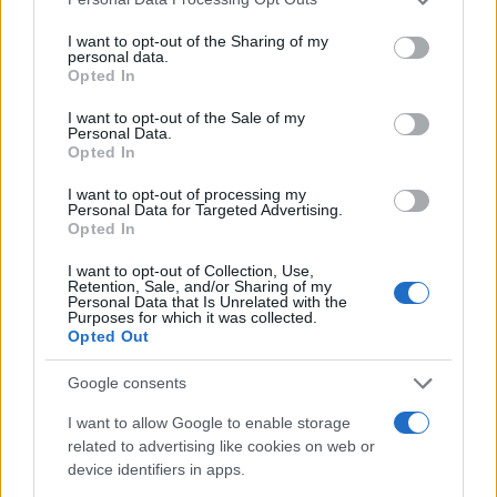
services and may gather and store information including but
Marfin: Η 46χρονη πήρε προθεσμία για
not limited to your visit or usage behaviour. You may click to
I want to opt-out of the Sharing of my
101
να απολογηθεί την Τρίτη – «Είναι αθώα,
personal data.
grant or deny consent to Google and its third-party tags to
συμμετείχε στη διαδήλωση όπως και
Opted In
use your data for below specified purposes in below Google
100.000 άτομα»
consent section.
I want to opt-out of the Sale of my
Βγήκαν ξανά τα μαχαίρια στην Ελπίδα
Personal Data.
94
για τη Δημοκρατία: «Καρυστιανού,
Opted In
Γρατσία και Γαλανός μετέτρεψαν το
κίνημα σε φοβικό αρχηγικό κόμμα»
I want to opt-out of processing my
Personal Data for Targeted Advertising.
Μεταφορές χρημάτων: Πότε μπορεί να
72
Opted In
θεωρηθούν δωρεές και να επιβληθεί
φόρος – Τι ισχυεί για τις γονικές παροχές
I want to opt-out of Collection, Use,
Retention, Sale, and/or Sharing of my
Απίστευτο κι όμως αληθινό -
Personal Data that Is Unrelated with the
70
Aναστέλλονται τα τακτικά ραντεβού του
Purposes for which it was collected.
αγγειοχειρουργού του νοσοκομείου
Opted Out
Χανίων επειδή κλάπηκε το μηχανάκι του
γιατρού
Google consents
Σούπερ μάρκετ: Νέες μειώσεις τιμών –
60
I want to allow Google to enable storage
916 προϊόντα στην εθνική πρωτοβουλία,
related to advertising like cookies on web or
ανάμεσά τους 130 σχολικά
device identifiers in apps.