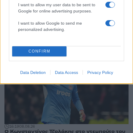
I want to allow my user data to be sent to
Google for online advertising purposes.
Αθλητικά:
I want to allow Google to send me
personalized advertising.
Περισσότερα άρθρα
CONFIRM
Data Deletion
Data Access
Privacy Policy
16:19
08.08.26
Ο Κωνσταντίνος Τζολάκης στο ντεμπούτο του