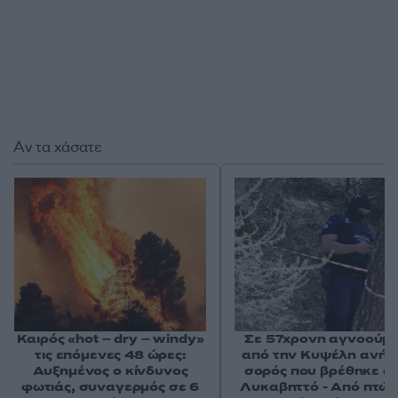
Αν τα χάσατε
Καιρός «hot – dry – windy»
Σε 57χρονη αγνοούμ
τις επόμενες 48 ώρες:
από την Κυψέλη ανήκε
Αυξημένος ο κίνδυνος
σορός που βρέθηκε σ
φωτιάς, συναγερμός σε 6
Λυκαβηττό - Από πτώσ