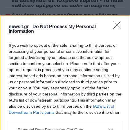
να ασελγήσει σε 10χρονο κορίτσι - Το παιδί
καθόταν αμέριμνο σε αυλή επιχείρησης
2
Δεν ήταν μόνο η ταχύτητα που οδήγησε
στο τροχαίο στις Σέρρες με νεκρούς μητέρα
και γιο - «Ίσως κάτι απέσπασε την προσοχή
newsit.gr -
Do Not Process My Personal
του οδηγού» λέει πραγματογνώμονας
Information
3
Μυστράς: Αλλαγή στην υπερασπιστική
γραμμή του 55χρονου που έκρυψε τον
If you wish to opt-out of the sale, sharing to third parties, or
νεκρό πατέρα του σε καταψύκτη – Η
processing of your personal or sensitive information for
αγάπη στους γονείς και η διαφωνία με την
targeted advertising by us, please use the below opt-out
αδερφή του
section to confirm your selection. Please note that after your
4
Ανησυχία από το ξέσπασμα του ιού του
opt-out request is processed you may continue seeing
Δυτικού Νείλου με κρούσματα στην Αττική
interest-based ads based on personal information utilized by
- «Καμπανάκι» από τον Ιατρικό Σύλλογο
us or personal information disclosed to third parties prior to
Αθηνών για την προστασία της δημόσιας
υγείας
your opt-out. You may separately opt-out of the further
disclosure of your personal information by third parties on the
5
Πέθανε ο Γουίλιαμ Όρμπιτ, παραγωγός του
IAB’s list of downstream participants. This information may
εμβληματικού άλμπουμ της Μαντόνα «Ray
also be disclosed by us to third parties on the
IAB’s List of
of Light»
Downstream Participants
that may further disclose it to other
third parties.
Πιο σχολιασμένα
Please note that this website/app uses one or more Google
Personal Data Processing Opt Outs