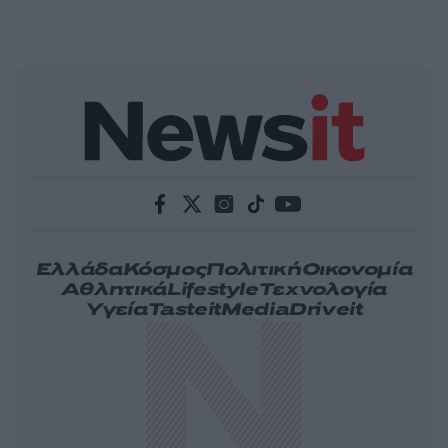
Ελλάδα
Κόσμος
Πολιτική
Οικονομία
Αθλητικά
Lifestyle
Τεχνολογία
Υγεία
Tasteit
Media
Driveit