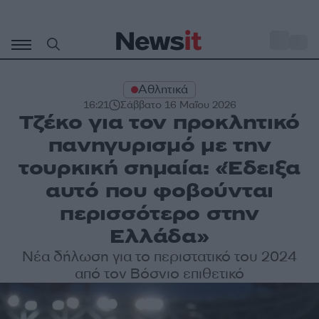
Μετάβαση
σε
o
35
περιεχόμενο
Αθλητικά
16:21
Σάββατο 16 Μαΐου 2026
Τζέκο για τον προκλητικό
πανηγυρισμό με την
τουρκική σημαία: «Έδειξα
αυτό που φοβούνται
περισσότερο στην
Ελλάδα»
Νέα δήλωση για το περιστατικό του 2024
από τον Βόσνιο επιθετικό