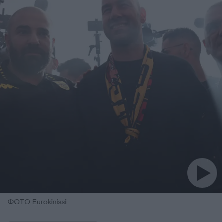
ΦΩΤΟ Eurokinissi