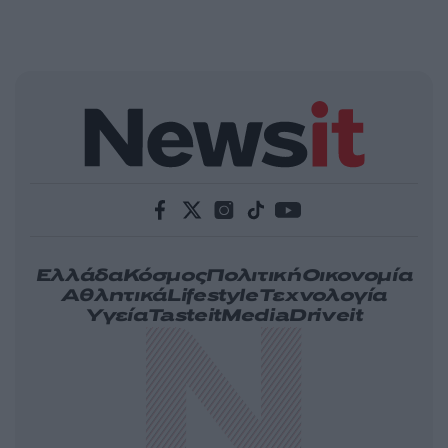
Ελλάδα
Κόσμος
Πολιτική
Οικονομία
Αθλητικά
Lifestyle
Τεχνολογία
Υγεία
Tasteit
Media
Driveit