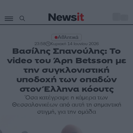
Μετάβαση
σε
o
35
περιεχόμενο
Αθλητικά
23:58
Κυριακή 14 Ιουνίου 2026
Βασίλης Σπανούλης: Το
video του Άρη Betsson με
την συγκλονιστική
υποδοχή των οπαδών
στον Έλληνα κόουτς
Όσα κατέγραψε η κάμερα των
Θεσσαλονικέων από αυτή τη σημαντική
στιγμή, για την ομάδα