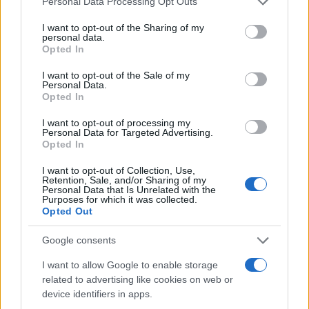
Personal Data Processing Opt Outs
services and may gather and store information including but
1
Σοκαριστική υπόθεση στην Κρήτη:
not limited to your visit or usage behaviour. You may click to
I want to opt-out of the Sharing of my
Τουρίστας ρωτούσε πόσο να πληρώσει για
personal data.
grant or deny consent to Google and its third-party tags to
να ασελγήσει σε 10χρονο κορίτσι - Το παιδί
Opted In
use your data for below specified purposes in below Google
καθόταν αμέριμνο σε αυλή επιχείρησης
consent section.
I want to opt-out of the Sale of my
2
Δεν ήταν μόνο η ταχύτητα που οδήγησε
Personal Data.
στο τροχαίο στις Σέρρες με νεκρούς μητέρα
Opted In
και γιο - «Ίσως κάτι απέσπασε την προσοχή
του οδηγού» λέει πραγματογνώμονας
I want to opt-out of processing my
Personal Data for Targeted Advertising.
3
Πέθανε ο Γουίλιαμ Όρμπιτ, παραγωγός του
Opted In
εμβληματικού άλμπουμ της Μαντόνα «Ray
of Light»
I want to opt-out of Collection, Use,
Retention, Sale, and/or Sharing of my
4
Ανησυχία από το ξέσπασμα του ιού του
Personal Data that Is Unrelated with the
Δυτικού Νείλου με κρούσματα στην Αττική
Purposes for which it was collected.
- «Καμπανάκι» από τον Ιατρικό Σύλλογο
Opted Out
Αθηνών για την προστασία της δημόσιας
υγείας
Google consents
5
Ryanair: «Ένα κομμάτι του προσώπου του
I want to allow Google to enable storage
ήταν σαν πλαστελίνη», συγκλονίζει η
επιβάτιδα που έσωσε τον Σέρβο όταν
related to advertising like cookies on web or
έσπασε το παράθυρο του αεροπλάνου
device identifiers in apps.