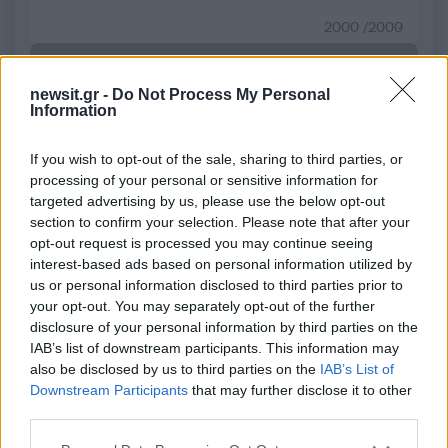
2000 /2000
Υποβολή σχολίου
newsit.gr -
Do Not Process My Personal
Information
Όροι Χρήσης
. Το site προστατεύεται από reCAPTCHA, ισχύουν
Πολιτική Απορρήτου
&
Όροι Χρήσης
της Google.
Αθλητικά
If you wish to opt-out of the sale, sharing to third parties, or
processing of your personal or sensitive information for
ΑΡΗΣ
ΒΑΣΙΛΗΣ ΣΠΑΝΟΥΛΗΣ
targeted advertising by us, please use the below opt-out
section to confirm your selection. Please note that after your
Share:
opt-out request is processed you may continue seeing
interest-based ads based on personal information utilized by
Ακολουθήστε το Νewsit.gr στο
Google News
και
us or personal information disclosed to third parties prior to
ενημερωθείτε πρώτοι για όλη την ειδησεογραφία και τα
your opt-out. You may separately opt-out of the further
τελευταία νέα
της ημέρας
disclosure of your personal information by third parties on the
IAB’s list of downstream participants. This information may
also be disclosed by us to third parties on the
IAB’s List of
Downstream Participants
that may further disclose it to other
third parties.
Πιο δημοφιλή
Please note that this website/app uses one or more Google