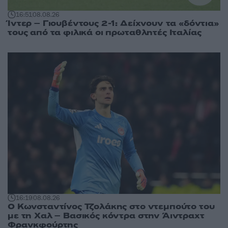
16:51
08.08.26
Ίντερ – Γιουβέντους 2-1: Δείχνουν τα «δόντια»
τους από τα φιλικά οι πρωταθλητές Ιταλίας
16:19
08.08.26
Ο Κωνσταντίνος Τζολάκης στο ντεμπούτο του
με τη Χαλ – Βασικός κόντρα στην Άιντραχτ
Φρανκφούρτης