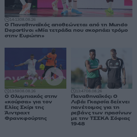
14:13
08.08.26
Ο Παναθηναϊκός αποθεώνεται από τη Mundo
Deportivo: «Μία τετράδα που σκορπάει τρόμο
στην Ευρώπη»
13:47
08.08.26
13:59
08.08.26
Παναθηναϊκός: Ο
Ο Ολυμπιακός στην
Λιβάι Γκαρσία δείχνει
«κούρσα» για τον
πανέτοιμος για τη
Ελίες Σκίρι της
ρεβάνς των πρασίνων
Άιντραχτ
με την ΤΣΣΚΑ Σόφιας
Φρανκφούρτης
1948