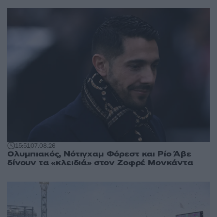
15:51
07.08.26
Ολυμπιακός, Νότιγχαμ Φόρεστ και Ρίο Άβε
δίνουν τα «κλειδιά» στον Ζοφρέ Μονκάντα