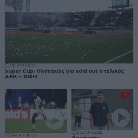
15:19
07.08.26
Super Cup: Ολοταχώς για sold out ο τελικός
ΑΕΚ – ΟΦΗ
7
14:17
07.08.26
14:43
07.08.26
Δημήτρης