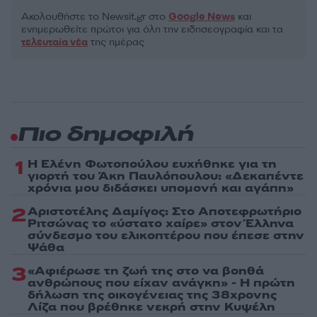
Ακολουθήστε το Νewsit.gr στο
Google News
και
ενημερωθείτε πρώτοι για όλη την ειδησεογραφία και τα
τελευταία νέα
της ημέρας
Πιο δημοφιλή
1
Η Ελένη Φωτοπούλου ευχήθηκε για τη
γιορτή του Άκη Παυλόπουλου: «Δεκαπέντε
χρόνια μου διδάσκει υπομονή και αγάπη»
2
Αριστοτέλης Δαμίγος: Στο Αποτεφρωτήριο
Ριτσώνας το «ύστατο χαίρε» στον Έλληνα
σύνδεσμο του ελικοπτέρου που έπεσε στην
Ψάθα
3
«Αφιέρωσε τη ζωή της στο να βοηθά
ανθρώπους που είχαν ανάγκη» - Η πρώτη
δήλωση της οικογένειας της 38χρονης
Λίζα που βρέθηκε νεκρή στην Κυψέλη