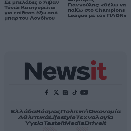
Σε μπελάδες ο Άιβαν
Γιαννούλης: «Θέλω να
Τόνεϊ: Κατηγορείται
παίξω στο Champions
για επίθεση έξω από
League με τον ΠΑΟΚ»
μπαρ του Λονδίνου
Ελλάδα
Κόσμος
Πολιτική
Οικονομία
Αθλητικά
Lifestyle
Τεχνολογία
Υγεία
Tasteit
Media
Driveit