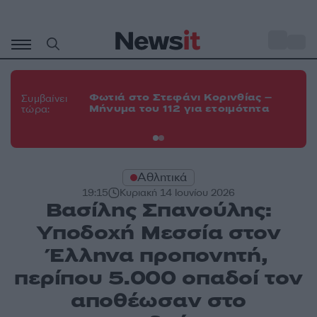
Μετάβαση
σε
o
35
περιεχόμενο
Φω
Φωτιά στο Στεφάνι Κορινθίας –
Θε
Συμβαίνει
Μήνυμα του 112 για ετοιμότητα
εν
τώρα:
οχ
Αθλητικά
19:15
Κυριακή 14 Ιουνίου 2026
Βασίλης Σπανούλης:
Υποδοχή Μεσσία στον
Έλληνα προπονητή,
περίπου 5.000 οπαδοί τον
αποθέωσαν στο