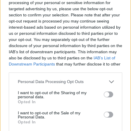
processing of your personal or sensitive information for
targeted advertising by us, please use the below opt-out
section to confirm your selection. Please note that after your
opt-out request is processed you may continue seeing
interest-based ads based on personal information utilized by
us or personal information disclosed to third parties prior to
your opt-out. You may separately opt-out of the further
O Νίκος Ζήσης (ΦΩΤΟ Eurokinissi)
disclosure of your personal information by third parties on the
IAB’s list of downstream participants. This information may
Να αναφέρουμε ότι στη Θεσσαλονίκη θα βρεθεί
also be disclosed by us to third parties on the
IAB’s List of
τις επόμενες ώρες ο Ρίτσαρντ Σιάο για την
Downstream Participants
that may further disclose it to other
third parties.
επίσημη παρουσίαση του Βασίλη Σπανούλη από
την ΚΑΕ Άρης Betsson, η οποία θα
Please note that this website/app uses one or more Google
Personal Data Processing Opt Outs
services and may gather and store information including but
πραγματοποιηθεί τη Δευτέρα 15 Ιουνίου στις
not limited to your visit or usage behaviour. You may click to
I want to opt-out of the Sharing of my
12:00 στο Αλεξάνδρειο.
personal data.
grant or deny consent to Google and its third-party tags to
Opted In
use your data for below specified purposes in below Google
consent section.
Η ΚΑΕ Άρης γνωστοποίησε ότι ο Σιάο θα
I want to opt-out of the Sale of my
Personal Data.
υποδεχθεί προσωπικά τον νέο προπονητή της
Opted In
ομάδας, καλωσορίζοντάς τον επίσημα στην