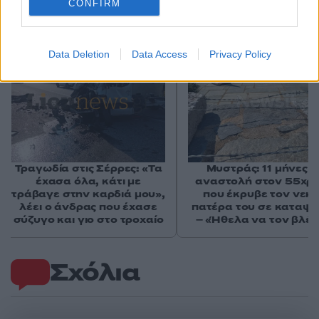
CONFIRM
Αν τα χάσατε
Data Deletion
Data Access
Privacy Policy
Ανανεώθηκε πριν
3 ώρες
Τραγωδία στις Σέρρες: «Τα
Μυστράς: 11 μήνες μ
έχασα όλα, κάτι με
αναστολή στον 55χρ
τράβαγε στην καρδιά μου»,
που έκρυβε τον νεκ
λέει ο άνδρας που έχασε
πατέρα του σε καταψ
σύζυγο και γιο στο τροχαίο
– «Ήθελα να τον βλέ
Σχόλια