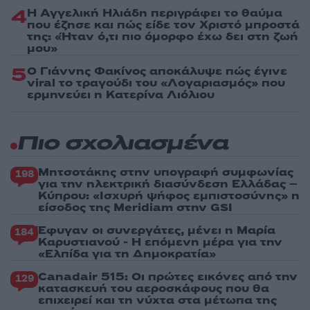
4
Η Αγγελική Ηλιάδη περιγράφει το θαύμα
που έζησε και πώς είδε τον Χριστό μπροστά
της: «Ήταν ό,τι πιο όμορφο έχω δει στη ζωή
μου»
5
Ο Γιάννης Φακίνος αποκάλυψε πώς έγινε
viral το τραγούδι του «Λογαριασμός» που
ερμηνεύει η Κατερίνα Λιόλιου
Πιο σχολιασμένα
Μητσοτάκης στην υπογραφή συμφωνίας
198
για την ηλεκτρική διασύνδεση Ελλάδας –
Κύπρου: «Ισχυρή ψήφος εμπιστοσύνης» η
είσοδος της Meridiam στην GSI
Έφυγαν οι συνεργάτες, μένει η Μαρία
184
Καρυστιανού - Η επόμενη μέρα για την
«Ελπίδα για τη Δημοκρατία»
Canadair 515: Οι πρώτες εικόνες από την
129
κατασκευή του αεροσκάφους που θα
επιχειρεί και τη νύχτα στα μέτωπα της