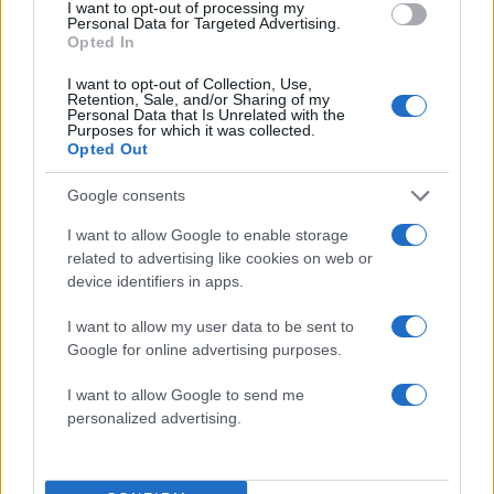
I want to opt-out of processing my
οικογένεια του συλλόγου κατά τη διάρκεια της
Personal Data for Targeted Advertising.
Opted In
εκδήλωσης. Αξίζει να σημειωθεί ότι το “παρών”
στην παρουσίαση θα δώσει και ο γνωστός
I want to opt-out of Collection, Use,
Retention, Sale, and/or Sharing of my
Σέρβος μάνατζερ Μίσκο Ραζνάτοβιτς, ο οποίος
Personal Data that Is Unrelated with the
Purposes for which it was collected.
εκπροσωπεί τον Βασίλη Σπανούλη.
Opted Out
ΔΙΑΦΗΜΙΣΗ
Google consents
I want to allow Google to enable storage
related to advertising like cookies on web or
device identifiers in apps.
I want to allow my user data to be sent to
Google for online advertising purposes.
I want to allow Google to send me
personalized advertising.