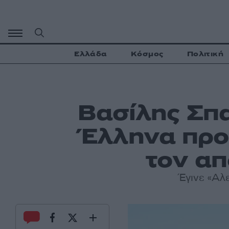
Μετάβαση
σε
περιεχόμενο
Ελλάδα
Κόσμος
Πολιτική
Βασίλης Σπ
Έλληνα προ
τον α
Έγινε «Αλ