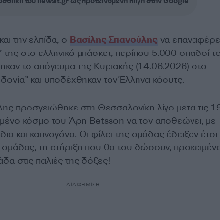
σθήκη του newsit.gr ως προτεινόμενη πηγή στην Google
αι την ελπίδα, ο
Βασίλης Σπανούλης
να επαναφέρει
 της στο ελληνικό μπάσκετ, περίπου 5.000 οπαδοί τ
καν το απόγευμα της Κυριακής (14.06.2026) στο
ονία” και υποδέχθηκαν τον Έλληνα κόουτς.
ης προσγειώθηκε στη Θεσσαλονίκη λίγο μετά τις 1
λαμένο κόσμο του Άρη Betsson να τον αποθεώνει, με
ια και καπνογόνα. Οι φίλοι της ομάδας έδειξαν έτσι
 ομάδας, τη στήριξη που θα του δώσουν, προκειμέν
δα στις παλιές της δόξες!
ΔΙΑΦΗΜΙΣΗ