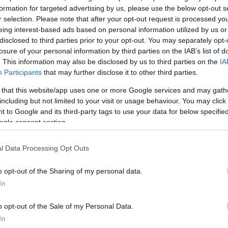
ης ομάδας, με τον Έλληνα κόουτς να είναι ενθουσια
formation for targeted advertising by us, please use the below opt-out s
 αέρα τη γροθιά του, πριν μπει στο βαν που τον περί
r selection. Please note that after your opt-out request is processed y
eing interest-based ads based on personal information utilized by us or
disclosed to third parties prior to your opt-out. You may separately opt-
losure of your personal information by third parties on the IAB’s list of
. This information may also be disclosed by us to third parties on the
IA
Participants
that may further disclose it to other third parties.
 that this website/app uses one or more Google services and may gath
including but not limited to your visit or usage behaviour. You may click 
 to Google and its third-party tags to use your data for below specifi
ogle consent section.
l Data Processing Opt Outs
o opt-out of the Sharing of my personal data.
In
o opt-out of the Sale of my Personal Data.
In