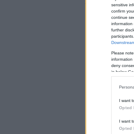
λαιμό ένα κασκόλ τ
sensitive in
και να υψώνει στον
confirm you
continue se
information 
further disc
participants
Downstream 
Please note
information 
deny consent
in below Go
Persona
I want t
Opted 
I want t
Opted 