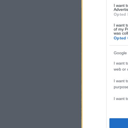
I want 
Advertis
Opted 
I want t
of my P
was col
Opted 
Google 
I want t
web or d
I want t
purpose
I want 
ΦΩΤΟ ΡΑΦΑΗΛ ΓΕΩΡΓΙ