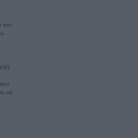
 την
ου
9:00
 στο
ου να