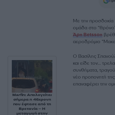
Προ
Με την προσδοκία κ
ομάδα στο “θρόνο”
Άρη Betsson
βρέθη
αεροδρόμιο “Μακεδ
Ο Βασίλης Σπανούλ
και είδε τον… τρε
συνθήματα, τραγούδ
νέο προπονητή της
επαναφέρει την ομά
Marfin: Απολογείται
σήμερα η 46χρονη
που έφτασε από τη
Βρετανία – Η
μεταγωγή στην