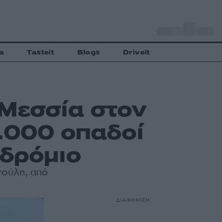
o
Αθήνα
27
C
a
Tasteit
Blogs
Driveit
Μεσσία στον
.000 οπαδοί
δρόμιο
νούλη, από
ΔΙΑΦΗΜΙΣΗ