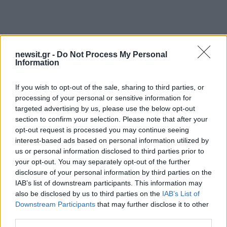
newsit.gr -
Do Not Process My Personal
Αν τα χάσατε
Information
If you wish to opt-out of the sale, sharing to third parties, or
processing of your personal or sensitive information for
targeted advertising by us, please use the below opt-out
section to confirm your selection. Please note that after your
opt-out request is processed you may continue seeing
interest-based ads based on personal information utilized by
us or personal information disclosed to third parties prior to
your opt-out. You may separately opt-out of the further
Εντός του 2026 λύνεται η
KGM: Από 34.690 ευρ
disclosure of your personal information by third parties on the
κυκλοφοριακή συμφόρηση
επιβλητικό υβριδικό To
IAB’s list of downstream participants. This information may
στον κόμβο
Μεταμόρφωσης
also be disclosed by us to third parties on the
IAB’s List of
Downstream Participants
that may further disclose it to other
third parties.