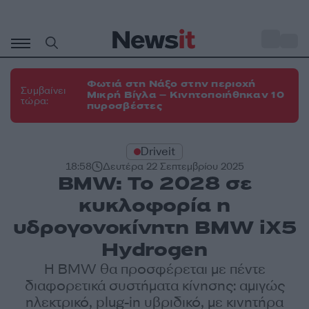
Μετάβαση
σε
o
35
περιεχόμενο
Φωτιά στη Νάξο στην περιοχή
Συμβαίνει
Μικρή Βίγλα – Κινητοποιήθηκαν 10
τώρα:
πυροσβέστες
Driveit
18:58
Δευτέρα 22 Σεπτεμβρίου 2025
BMW: Το 2028 σε
κυκλοφορία η
υδρογονοκίνητη BMW iX5
Hydrogen
Η BMW θα προσφέρεται με πέντε
διαφορετικά συστήματα κίνησης: αμιγώς
ηλεκτρικό, plug-in υβριδικό, με κινητήρα