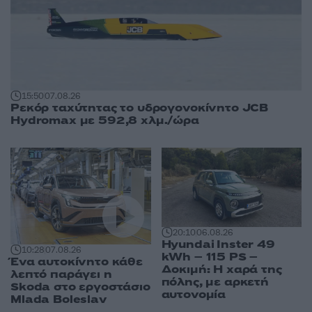
15:50
07.08.26
Ρεκόρ ταχύτητας το υδρογονοκίνητο JCB
Hydromax με 592,8 χλμ./ώρα
20:10
06.08.26
Hyundai Inster 49
10:28
07.08.26
kWh – 115 PS –
Ένα αυτοκίνητο κάθε
Δοκιμή: Η χαρά της
λεπτό παράγει η
πόλης, με αρκετή
Skoda στο εργοστάσιο
αυτονομία
Mlada Boleslav