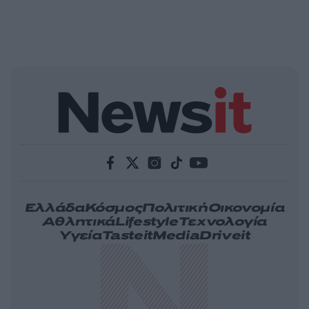
Ελλάδα
Κόσμος
Πολιτική
Οικονομία
Αθλητικά
Lifestyle
Τεχνολογία
Υγεία
Tasteit
Media
Driveit