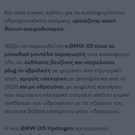
Και είναι λογικό, καθώς για να κυκλοφορήσουν
υδρογονοκίνητα οχήματα,
χρειάζεται ικανό
δίκτυο ανεφοδιασμού
.
Αξίζει να σημειωθεί ότι
η BMW X5 είναι το
μοναδικό μοντέλο παραγωγής
που κυκλοφορεί
ήδη σε
εκδόσεις βενζίνης και πετρελαίου
,
plug-in υβριδικές
με φόρτιση από εξωτερική
πηγή,
αμιγώς ηλεκτρική
με μπαταρία και από το
2028
και με υδρογόνο
, με κυψέλες καυσίμου
που παράγουν ηλεκτρική ενέργεια κατά τη χημική
αντίδραση του υδρογόνου με το οξυγόνο του
αέρα και βέβαια εκπέμπουν μόνο υδρατμούς.
Η νέα
BMW iX5 Hydrogen
χρησιμοποιεί