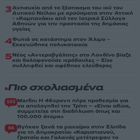
3
Ανησυχία από το ξέσπασμα του ιού του
Δυτικού Νείλου με κρούσματα στην Αττική
- «Καμπανάκι» από τον Ιατρικό Σύλλογο
Αθηνών για την προστασία της δημόσιας
υγείας
4
Φωτιά σε κατάστημα στον Άλιμο –
Εκκενώθηκε πολυκατοικία
5
Νέος «Αντεροβγάλτης» στο Λονδίνο βίαζε
και δολοφονούσε ιερόδουλες – Είχε
συλληφθεί και αφέθηκε ελεύθερος
Πιο σχολιασμένα
Marfin: Η 46χρονη πήρε προθεσμία για
103
να απολογηθεί την Τρίτη – «Είναι αθώα,
συμμετείχε στη διαδήλωση όπως και
100.000 άτομα»
Βγήκαν ξανά τα μαχαίρια στην Ελπίδα
94
για τη Δημοκρατία: «Καρυστιανού,
Γρατσία και Γαλανός μετέτρεψαν το