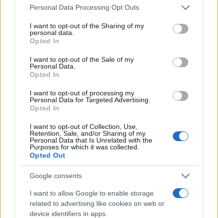
Σχόλια
Please note that this website/app uses one or more Google
Personal Data Processing Opt Outs
services and may gather and store information including but
not limited to your visit or usage behaviour. You may click to
I want to opt-out of the Sharing of my
personal data.
grant or deny consent to Google and its third-party tags to
Opted In
use your data for below specified purposes in below Google
Σχολίασε εδώ
consent section.
I want to opt-out of the Sale of my
Personal Data.
Opted In
50 /50
I want to opt-out of processing my
Personal Data for Targeted Advertising.
Opted In
I want to opt-out of Collection, Use,
Retention, Sale, and/or Sharing of my
Personal Data that Is Unrelated with the
2000 /2000
Purposes for which it was collected.
Opted Out
Υποβολή σχολίου
Google consents
Όροι Χρήσης
. Το site προστατεύεται από reCAPTCHA, ισχύουν
Πολιτική Απορρήτου
&
Όροι Χρήσης
της Google.
I want to allow Google to enable storage
related to advertising like cookies on web or
Driveit
device identifiers in apps.