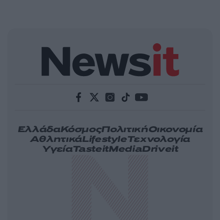
Ελλάδα
Κόσμος
Πολιτική
Οικονομία
Αθλητικά
Lifestyle
Τεχνολογία
Υγεία
Tasteit
Media
Driveit