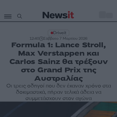
Μετάβαση
σε
o
33
περιεχόμενο
Driveit
12:40
Σάββατο 7 Μαρτίου 2026
Formula 1: Lance Stroll,
Max Verstappen και
Carlos Sainz θα τρέξουν
στο Grand Prix της
Αυστραλίας
Οι τρεις οδηγοί που δεν έκαναν χρόνο στα
δοκιμαστικά, πήραν τελικά άδεια να
συμμετάσχουν στον αγώνα