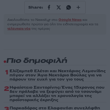
Share:
Ακολουθήστε το Νewsit.gr στο
Google News
και
ενημερωθείτε πρώτοι για όλη την ειδησεογραφία και τα
τελευταία νέα
της ημέρας
Πιο δημοφιλή
1
Ελίζαμπεθ Ελέτσι και Νεκτάριος Λεμονίδης
πήγαν στον Άγιο Νεκτάριο Βούλας για να
πάρουν την ευχή για τον γιο τους
2
Ηφαίστειο Σαντορίνης: Ένας 15χρονος που
δεν πρόλαβε να ξεφύγει από το τσουνάμι
μπορεί να αλλάξει τη χρονολογία της
προϊστορικής έκρηξης
3
Παρκαδόρος στο Ελαφονήσι συνελήφθη