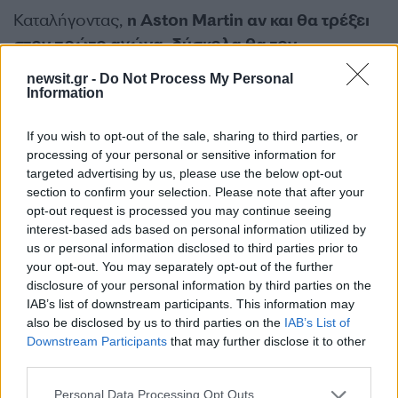
Καταλήγοντας,
η Aston Martin αν και θα τρέξει
στον πρώτο αγώνα, δύσκολα θα τον
ολοκληρώσει
, καθώς έχει μεγάλα προβλήματα
newsit.gr -
Do Not Process My Personal
από τους κραδασμούς του κινητήρα της Honda,
Information
που κάνουν ζημιά στη μπαταρία που αποθηκεύει
If you wish to opt-out of the sale, sharing to third parties, or
ηλεκτρική ενέργεια, η οποία συμβάλλει περίπου
processing of your personal or sensitive information for
στο 50% της ισχύος του μονοθεσίου.
targeted advertising by us, please use the below opt-out
section to confirm your selection. Please note that after your
ΔΙΑΦΗΜΙΣΗ
opt-out request is processed you may continue seeing
interest-based ads based on personal information utilized by
us or personal information disclosed to third parties prior to
your opt-out. You may separately opt-out of the further
disclosure of your personal information by third parties on the
IAB’s list of downstream participants. This information may
also be disclosed by us to third parties on the
IAB’s List of
Downstream Participants
that may further disclose it to other
third parties.
Please note that this website/app uses one or more Google
Personal Data Processing Opt Outs