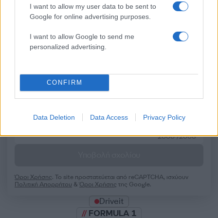
I want to allow my user data to be sent to
Google for online advertising purposes.
I want to allow Google to send me
Σχολίασε εδώ
personalized advertising.
50 /50
CONFIRM
Data Deletion
Data Access
Privacy Policy
2000 /2000
Υποβολή σχολίου
Όροι Χρήσης
. Το site προστατεύεται από reCAPTCHA, ισχύουν
Πολιτική Απορρήτου
&
Όροι Χρήσης
της Google.
Driveit
FORMULA 1