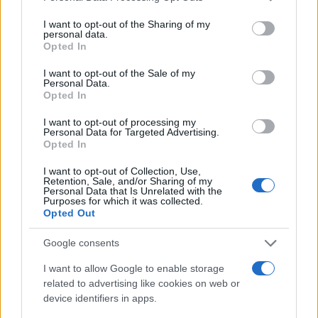
services and may gather and store information including but
not limited to your visit or usage behaviour. You may click to
I want to opt-out of the Sharing of my
personal data.
grant or deny consent to Google and its third-party tags to
Opted In
Αν τα χάσατε
use your data for below specified purposes in below Google
consent section.
I want to opt-out of the Sale of my
Personal Data.
Opted In
I want to opt-out of processing my
Personal Data for Targeted Advertising.
Opted In
I want to opt-out of Collection, Use,
Retention, Sale, and/or Sharing of my
Personal Data that Is Unrelated with the
Purposes for which it was collected.
Formula 1: Το θεαματικό
Formula 1: Στην pol
Opted Out
ατύχημα του Max
position ο Russell μ
Verstappen, χωρίς να
Mercedes – Χτύπημα 
Google consents
ευθύνεται
Verstappen στην αρχή
δοκιμαστικών κατάτα
I want to allow Google to enable storage
related to advertising like cookies on web or
device identifiers in apps.
Σχόλια