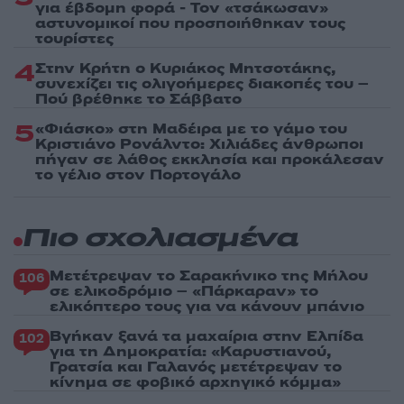
για έβδομη φορά - Τον «τσάκωσαν»
αστυνομικοί που προσποιήθηκαν τους
τουρίστες
4
Στην Κρήτη ο Κυριάκος Μητσοτάκης,
συνεχίζει τις ολιγοήμερες διακοπές του –
Πού βρέθηκε το Σάββατο
5
«Φιάσκο» στη Μαδέιρα με το γάμο του
Κριστιάνο Ρονάλντο: Χιλιάδες άνθρωποι
πήγαν σε λάθος εκκλησία και προκάλεσαν
το γέλιο στον Πορτογάλο
Πιο σχολιασμένα
Μετέτρεψαν το Σαρακήνικο της Μήλου
106
σε ελικοδρόμιο – «Πάρκαραν» το
ελικόπτερο τους για να κάνουν μπάνιο
Βγήκαν ξανά τα μαχαίρια στην Ελπίδα
102
για τη Δημοκρατία: «Καρυστιανού,
Γρατσία και Γαλανός μετέτρεψαν το
κίνημα σε φοβικό αρχηγικό κόμμα»