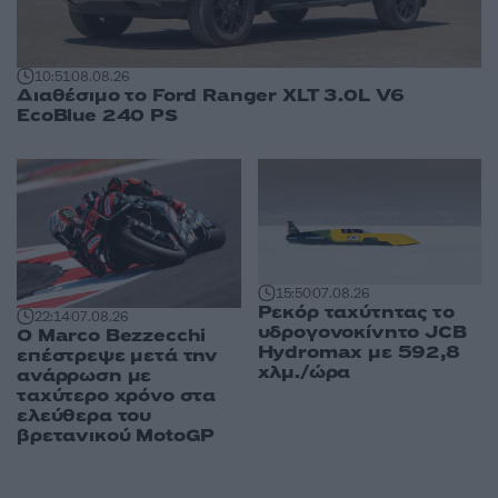
10:51
08.08.26
Διαθέσιμο το Ford Ranger XLT 3.0L V6
EcoBlue 240 PS
15:50
07.08.26
Ρεκόρ ταχύτητας το
22:14
07.08.26
υδρογονοκίνητο JCB
Ο Marco Bezzecchi
Hydromax με 592,8
επέστρεψε μετά την
χλμ./ώρα
ανάρρωση με
ταχύτερο χρόνο στα
ελεύθερα του
βρετανικού MotoGP