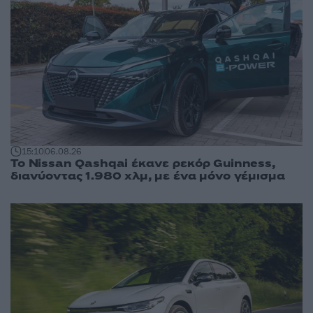
15:10
06.08.26
Το Nissan Qashqai έκανε ρεκόρ Guinness,
διανύοντας 1.980 χλμ, με ένα μόνο γέμισμα