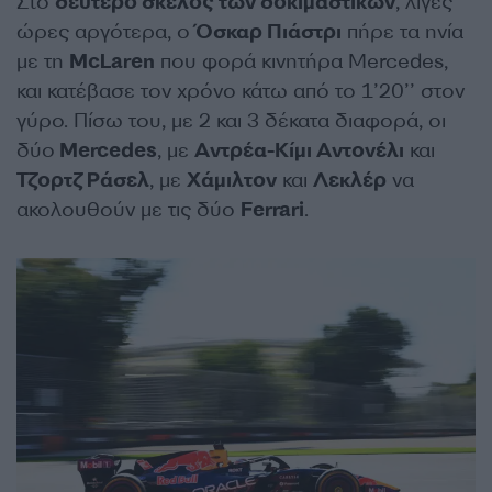
Στο
δεύτερο σκέλος των δοκιμαστικών
, λίγες
ώρες αργότερα, ο
Όσκαρ Πιάστρι
πήρε τα ηνία
με τη
McLaren
που φορά κινητήρα Mercedes,
και κατέβασε τον χρόνο κάτω από το 1’20’’ στον
γύρο. Πίσω του, με 2 και 3 δέκατα διαφορά, οι
δύο
Mercedes
, με
Αντρέα-Κίμι Αντονέλι
και
Τζορτζ Ράσελ
, με
Χάμιλτον
και
Λεκλέρ
να
ακολουθούν με τις δύο
Ferrari
.