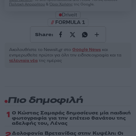
Πολιτική Απορρήτου
&
Όροι Χρήσης
της Google.
Driveit
FORMULA 1
Share:
Ακολουθήστε το Νewsit.gr στο
Google News
και
ενημερωθείτε πρώτοι για όλη την ειδησεογραφία και τα
τελευταία νέα
της ημέρας
Πιο δημοφιλή
1
Ο Κώστας Σαμαράς δημοσίευσε μία παιδική
φωτογραφία για την επέτειο θανάτου της
αδελφής του, Λένας
2
Δολοφονία Βρετανίδας στην Κυψέλη: Οι