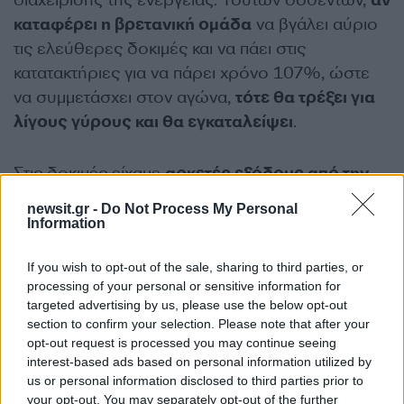
διαχείρισης της ενέργειας. Τούτων δοθέντων,
αν
καταφέρει η βρετανική ομάδα
να βγάλει αύριο
τις ελεύθερες δοκιμές και να πάει στις
κατατακτήριες για να πάρει χρόνο 107%, ώστε
να συμμετάσχει στον αγώνα,
τότε θα τρέξει για
λίγους γύρους και θα εγκαταλείψει
.
Στις δοκιμές είχαμε
αρκετές εξόδους από την
πίστα
, όπως του Χάτζαρ, μια σύγκρουση Ράσελ
newsit.gr -
Do Not Process My Personal
και Λίντμπλαντ στο pitlane.
Information
If you wish to opt-out of the sale, sharing to third parties, or
processing of your personal or sensitive information for
targeted advertising by us, please use the below opt-out
section to confirm your selection. Please note that after your
opt-out request is processed you may continue seeing
interest-based ads based on personal information utilized by
us or personal information disclosed to third parties prior to
your opt-out. You may separately opt-out of the further