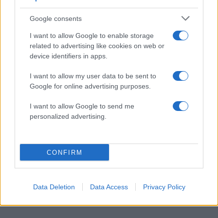
Google consents
I want to allow Google to enable storage
Η δημοσίευση κοινοποιήθηκε από το χρήστη FORMULA 1® (@f1)
related to advertising like cookies on web or
device identifiers in apps.
I want to allow my user data to be sent to
Google for online advertising purposes.
Αύριο
Σάββατο, τη νύχτα, ώρα Ελλάδος
, το
τρίτο σκέλος των ελεύθερων δοκιμαστικών
και
I want to allow Google to send me
πολύ πρωί οι κατατακτήριες δοκιμές
, με το
personalized advertising.
Grand Prix της Κυριακής
προγραμματισμένο για
τις
6 το πρωί
, ώρα Ελλάδος.
CONFIRM
ΔΙΑΦΗΜΙΣΗ
Data Deletion
Data Access
Privacy Policy