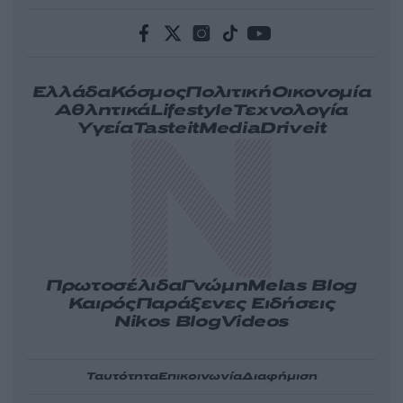
Ελλάδα
Κόσμος
Πολιτική
Οικονομία
Αθλητικά
Lifestyle
Τεχνολογία
Υγεία
Tasteit
Media
Driveit
Πρωτοσέλιδα
Γνώμη
Melas Blog
Καιρός
Παράξενες Ειδήσεις
Nikos Blog
Videos
Ταυτότητα
Επικοινωνία
Διαφήμιση