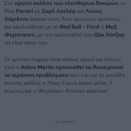
Στο
πρώτο σκέλος των ελεύθερων δοκιμών
, οι
δύο
Ferrari
με
Σαρλ Λεκλέρ
και
Λιούις
Χάμιλτον
έκαναν τους δυο πρώτους χρόνους,
και ακολούθησε με τη
Red Bull – Ford
ο
Μαξ
Φερστάπεν
, με τον ομόσταβλό του
Ιζάκ Χάτζαρ
να είναι πίσω του.
Οι χρόνοι σαφώς ήταν κάπως αργοί για όλους,
ενώ η
Aston Martin προσπαθεί να διαχειριστεί
τα τεράστια προβλήματα
που έχει με τη μονάδα
ισχύος, καθώς ο Λανς Στρολ έκανε μόλις 3
γύρους και ο Φερνάντο Αλόνσο κανέναν!
ΔΙΑΦΗΜΙΣΗ