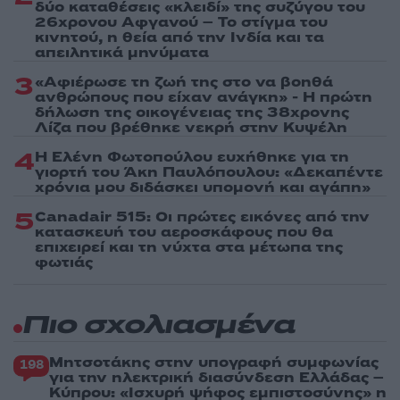
δύο καταθέσεις «κλειδί» της συζύγου του
26χρονου Αφγανού – Το στίγμα του
κινητού, η θεία από την Ινδία και τα
απειλητικά μηνύματα
3
«Αφιέρωσε τη ζωή της στο να βοηθά
ανθρώπους που είχαν ανάγκη» - Η πρώτη
δήλωση της οικογένειας της 38χρονης
Λίζα που βρέθηκε νεκρή στην Κυψέλη
4
Η Ελένη Φωτοπούλου ευχήθηκε για τη
γιορτή του Άκη Παυλόπουλου: «Δεκαπέντε
χρόνια μου διδάσκει υπομονή και αγάπη»
5
Canadair 515: Οι πρώτες εικόνες από την
κατασκευή του αεροσκάφους που θα
επιχειρεί και τη νύχτα στα μέτωπα της
φωτιάς
Πιο σχολιασμένα
Μητσοτάκης στην υπογραφή συμφωνίας
198
για την ηλεκτρική διασύνδεση Ελλάδας –
Κύπρου: «Ισχυρή ψήφος εμπιστοσύνης» η