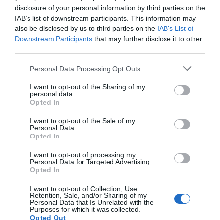
disclosure of your personal information by third parties on the
IAB’s list of downstream participants. This information may
also be disclosed by us to third parties on the
IAB’s List of
Downstream Participants
that may further disclose it to other
third parties.
Please note that this website/app uses one or more Google
Personal Data Processing Opt Outs
services and may gather and store information including but
not limited to your visit or usage behaviour. You may click to
I want to opt-out of the Sharing of my
personal data.
grant or deny consent to Google and its third-party tags to
Opted In
use your data for below specified purposes in below Google
consent section.
Δείτε αυτή τη δημοσίευση στο Instagram.
I want to opt-out of the Sale of my
Personal Data.
Opted In
I want to opt-out of processing my
Personal Data for Targeted Advertising.
Opted In
I want to opt-out of Collection, Use,
Retention, Sale, and/or Sharing of my
Personal Data that Is Unrelated with the
Purposes for which it was collected.
Opted Out