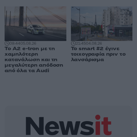
09:44
05.08.26
21:45
04.08.26
Το A2 e-tron με τη
Το smart #2 έγινε
χαμηλότερη
τοιχογραφία πριν το
κατανάλωση και τη
λανσάρισμα
μεγαλύτερη απόδοση
από όλα τα Audi