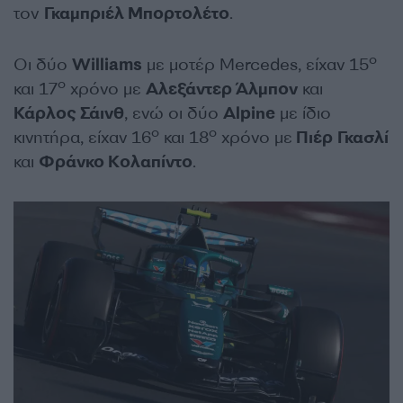
τον
Γκαμπριέλ Μπορτολέτο
.
ο
Οι δύο
Williams
με μοτέρ Mercedes, είχαν 15
ο
και 17
χρόνο με
Αλεξάντερ Άλμπον
και
Κάρλος Σάινθ
, ενώ οι δύο
Alpine
με ίδιο
ο
ο
κινητήρα, είχαν 16
και 18
χρόνο με
Πιέρ Γκασλί
και
Φράνκο Κολαπίντο
.