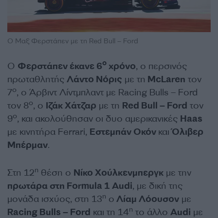
Ο Μαξ Φερστάπεν με τη Red Bull – Ford
ο
Ο
Φερστάπεν έκανε 6
χρόνο
, ο περσινός
πρωταθλητής
Λάντο Νόρις
με τη
McLaren
τον
ο
7
, ο Άρβιντ Λίντμπλαντ με Racing Bulls – Ford
ο
τον 8
, ο
Ιζάκ Χάτζαρ
με τη
Red Bull – Ford
τον
ο
9
, και ακολούθησαν οι δυο αμερικανικές
Haas
με κινητήρα Ferrari,
Εστεμπάν Οκόν
και
Όλιβερ
Μπέρμαν
.
η
Στη 12
θέση ο
Νίκο Χούλκενμπεργκ
με την
πρωτάρα στη Formula 1 Audi
, με δική της
η
μονάδα ισχύος, στη 13
ο
Λίαμ Λόουσον
με
η
Racing Bulls – Ford
και τη 14
το άλλο
Audi
με