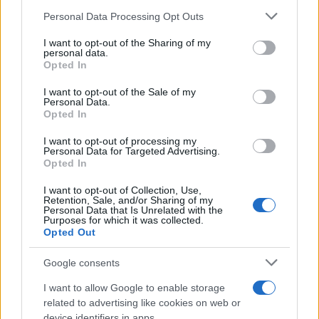
Please note that this website/app uses one or more Google
Personal Data Processing Opt Outs
services and may gather and store information including but
not limited to your visit or usage behaviour. You may click to
I want to opt-out of the Sharing of my
personal data.
grant or deny consent to Google and its third-party tags to
Opted In
use your data for below specified purposes in below Google
consent section.
I want to opt-out of the Sale of my
Personal Data.
Opted In
I want to opt-out of processing my
Personal Data for Targeted Advertising.
Opted In
I want to opt-out of Collection, Use,
Δείτε αυτή τη δημοσίευση στο Instagram.
Retention, Sale, and/or Sharing of my
Personal Data that Is Unrelated with the
Purposes for which it was collected.
Opted Out
Google consents
I want to allow Google to enable storage
related to advertising like cookies on web or
device identifiers in apps.