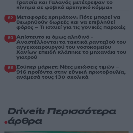
Γρατσία και Γαλανός μετέτρεψαν το
κίνημα σε φοβικό αρχηγικό κόμμα»
Μεταφορές χρημάτων: Πότε μπορεί να
82
θεωρηθούν δωρεές και να επιβληθεί
φόρος – Τι ισχυεί για τις γονικές παροχές
Απίστευτο κι όμως αληθινό -
80
Aναστέλλονται τα τακτικά ραντεβού του
αγγειοχειρουργού του νοσοκομείου
Χανίων επειδή κλάπηκε το μηχανάκι του
γιατρού
Σούπερ μάρκετ: Νέες μειώσεις τιμών –
69
916 προϊόντα στην εθνική πρωτοβουλία,
ανάμεσά τους 130 σχολικά
Driveit: Περισσότερα
άρθρα