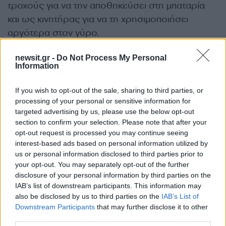
τροχούς για να την αποθηκεύσει στη μπαταρία
και ως κινητήρας για να τη χρησιμοποιήσει
αργότερα στον γύρο.
newsit.gr -
Do Not Process My Personal
Σύμφωνα με τους κανονισμούς του 2026, η
Information
ενέργεια που μπορεί να συλλεχθεί μέσω του
superclipping περιορίζεται προς το παρόν στα
If you wish to opt-out of the sale, sharing to third parties, or
250kW, αλλά οι ομάδες δοκίμασαν και το όριο
processing of your personal or sensitive information for
targeted advertising by us, please use the below opt-out
των 350kW, ώστε οι οδηγοί να μην χρειάζεται να
section to confirm your selection. Please note that after your
σηκώνουν το πόδι από το γκάζι για να
opt-out request is processed you may continue seeing
ανακτήσουν μέγιστη ενέργεια.
interest-based ads based on personal information utilized by
us or personal information disclosed to third parties prior to
your opt-out. You may separately opt-out of the further
disclosure of your personal information by third parties on the
IAB’s list of downstream participants. This information may
also be disclosed by us to third parties on the
IAB’s List of
Downstream Participants
that may further disclose it to other
third parties.