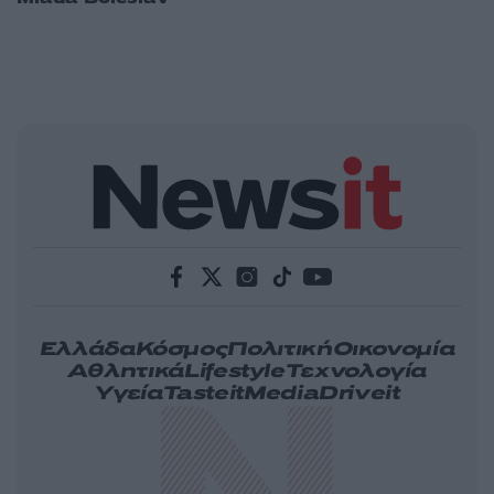
Ελλάδα
Κόσμος
Πολιτική
Οικονομία
Αθλητικά
Lifestyle
Τεχνολογία
Υγεία
Tasteit
Media
Driveit