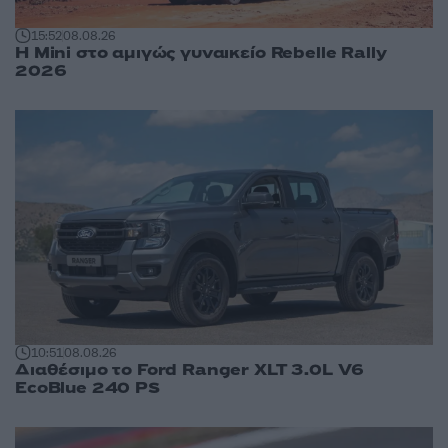
15:52
08.08.26
Η Mini στο αμιγώς γυναικείο Rebelle Rally
2026
10:51
08.08.26
Διαθέσιμο το Ford Ranger XLT 3.0L V6
EcoBlue 240 PS