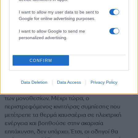
I want to allow my user data to be sent to
Google for online advertising purposes.
I want to allow Google to send me
Η δημοσίευση κοινοποιήθηκε από το χρήστη FORMULA 1® (@f1)
personalized advertising.
CONFIRM
Καθυστέρηση Turbo
Data Deletion
Data Access
Privacy Policy
Θα έχει πολύ μεγάλο ενδιαφέρον οι εκκινήσεις
των μονοθεσίων. Μέχρι τώρα, ο
περιστρεφόμενος κινητήρας συμπίεσης που
μετέτρεπε τα θερμά καυσαέρια σε ηλεκτρική
ενέργεια και βοηθούσε στην ακαριαία
επιτάχυνση, δεν υπάρχει. Έτσι, οι οδηγοί θα