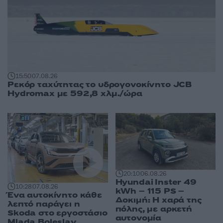
15:50
07.08.26
Ρεκόρ ταχύτητας το υδρογονοκίνητο JCB
Hydromax με 592,8 χλμ./ώρα
20:10
06.08.26
Hyundai Inster 49
10:28
07.08.26
kWh – 115 PS –
Ένα αυτοκίνητο κάθε
Δοκιμή: Η χαρά της
λεπτό παράγει η
πόλης, με αρκετή
Skoda στο εργοστάσιο
αυτονομία
Mlada Boleslav