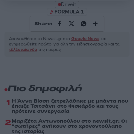
Driveit
FORMULA 1
Share:
Ακολουθήστε το Νewsit.gr στο
Google News
και
ενημερωθείτε πρώτοι για όλη την ειδησεογραφία και τα
τελευταία νέα
της ημέρας
Πιο δημοφιλή
1
Η Άννα Βίσση ξετρελάθηκε με μπάντα που
έπαιζε Τσιτσάνη στο Φισκάρδο και τους
πρότεινε συνεργασία
2
Μαριζέτα Αντωνοπούλου στο newsit.gr: Οι
“σωτήρες” ανήκουν στο χρονοντούλαπο
της ιστορίας