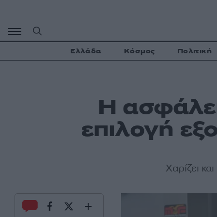
Μετάβαση
σε
περιεχόμενο
Ελλάδα
Κόσμος
Πολιτική
Η ασφάλει
επιλογή εξ
Χαρίζει κα