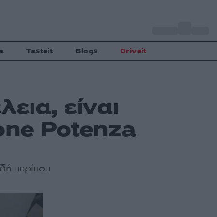
o
Αθήνα
34
C
a
Tasteit
Blogs
Driveit
εια, είναι
one Potenza
αδή περίπου