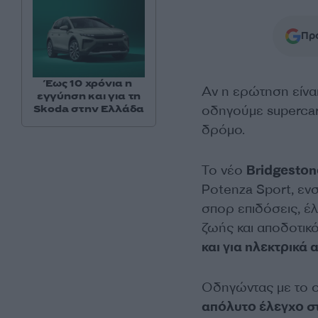
Προ
Έως 10 χρόνια η
Αν η ερώτηση είναι
εγγύηση και για τη
οδηγούμε supercar
Skoda στην Ελλάδα
δρόμο.
Το νέο
Bridgeston
Potenza Sport, εν
σπορ επιδόσεις, έ
ζωής και αποδοτικό
και για ηλεκτρικά 
Οδηγώντας με το ο
απόλυτο έλεγχο σ