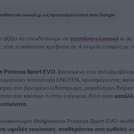
σθήκη του newsit.gr ως προτεινόμενη πηγή στην Google
: αξίζει να επενδύσουμε σε
premium ελαστικό
κι ας
, τότε η απάντηση κρύβεται σε 4 σημεία επαφής με τ
e Potenza Sport EVO
, βασισμένο στο πολυβραβευμ
σωματώνει τεχνολογία ENLITEN, προσφέροντας καλ
λεγχο στο βρεγμένο οδόστρωμα, μεγαλύτερη διάρκε
τητα στο καύσιμο ή στην ενέργεια, διότι είναι
κατάλλ
αυτοκίνητα
.
λοκαίνουριο Bridgestone Potenza Sport EVO νιώθε
τις υψηλές ταχύτητες
,
σταθερότητα στις ευθείες
κα