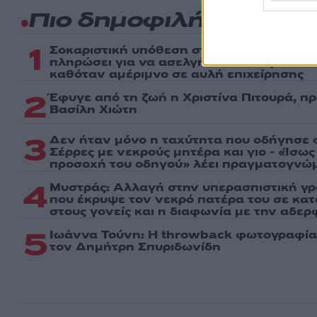
Πιο δημοφιλή
1
Σοκαριστική υπόθεση στην Κρήτη: Τουρί
πληρώσει για να ασελγήσει σε 10χρονο κορ
καθόταν αμέριμνο σε αυλή επιχείρησης
2
Έφυγε από τη ζωή η Χριστίνα Πιτουρά, π
Βασίλη Χιώτη
3
Δεν ήταν μόνο η ταχύτητα που οδήγησε σ
Σέρρες με νεκρούς μητέρα και γιο - «Ίσω
προσοχή του οδηγού» λέει πραγματογνώ
4
Μυστράς: Αλλαγή στην υπερασπιστική γ
που έκρυψε τον νεκρό πατέρα του σε κα
στους γονείς και η διαφωνία με την αδερ
5
Ιωάννα Τούνη: Η throwback φωτογραφία 
τον Δημήτρη Σπυριδωνίδη