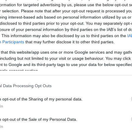
ε βρεγμένους δρόμους
και
2% μικρότερη απόστασ
formation for targeted advertising by us, please use the below opt-out s
r selection. Please note that after your opt-out request is processed y
ο στεγνό
.
eing interest-based ads based on personal information utilized by us or
disclosed to third parties prior to your opt-out. You may separately opt-
ιαστάσεις, για ζάντες από 17 έως 23 ίντσες
, καλύπτ
losure of your personal information by third parties on the IAB’s list of
. This information may also be disclosed by us to third parties on the
IA
κατηγορίας
.
Participants
that may further disclose it to other third parties.
 that this website/app uses one or more Google services and may gath
including but not limited to your visit or usage behaviour. You may click 
α
 to Google and its third-party tags to use your data for below specifi
ogle consent section.
l Data Processing Opt Outs
Σχολίασε εδώ
o opt-out of the Sharing of my personal data.
In
50
o opt-out of the Sale of my Personal Data.
In