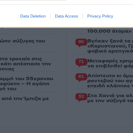
Πιο σχολι
Data Deletion
Data Access
Privacy Policy
στας ρωτούσε πόσο να
Marfin: Η 46χρο
100
ίτσι - Το παιδί
Τρίτη – «Είναι 
100.000 άτομα»
ρώην σύζυγος του
Βγήκαν ξανά τα 
90
«Καρυστιανού, Γ
φοβικό αρχηγικ
το τροχαίο στις
Μεταφορές χρημ
71
ς κάτι απέσπασε την
να επιβληθεί φόρ
μονας
Απίστευτο κι όμ
61
ραμμή του 55χρονου
ραντεβού του αγ
ταψύκτη – Η αγάπη
επειδή κλάπηκε 
φή του
Στα Χανιά για ο
52
από την Ίμπιζα με
με την σύζυγό τ