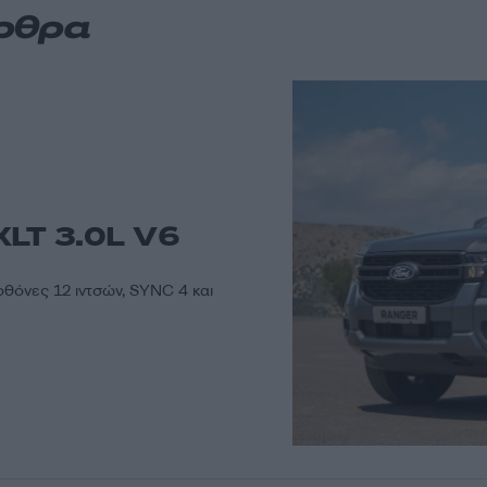
άρθρα
XLT 3.0L V6
θόνες 12 ιντσών, SYNC 4 και