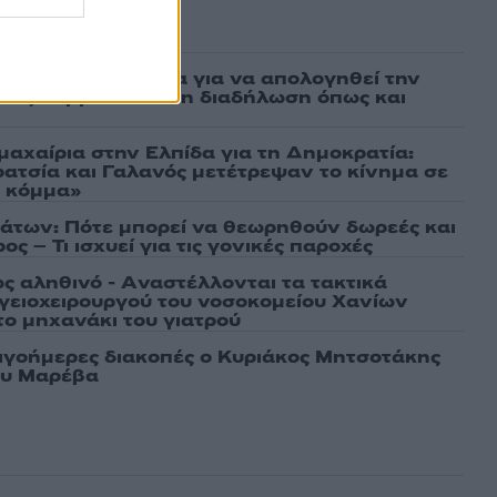
ασμένα
νη πήρε προθεσμία για να απολογηθεί την
αθώα, συμμετείχε στη διαδήλωση όπως και
μαχαίρια στην Ελπίδα για τη Δημοκρατία:
ρατσία και Γαλανός μετέτρεψαν το κίνημα σε
ό κόμμα»
άτων: Πότε μπορεί να θεωρηθούν δωρεές και
ος – Τι ισχυεί για τις γονικές παροχές
ως αληθινό - Aναστέλλονται τα τακτικά
γειοχειρουργού του νοσοκομείου Χανίων
το μηχανάκι του γιατρού
λιγοήμερες διακοπές ο Κυριάκος Μητσοτάκης
ου Μαρέβα