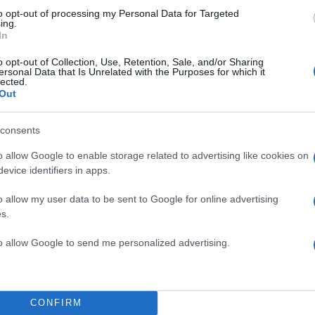
to opt-out of processing my Personal Data for Targeted
ing.
In
2000 /
o opt-out of Collection, Use, Retention, Sale, and/or Sharing
Υποβολή σχολίου
ersonal Data that Is Unrelated with the Purposes for which it
lected.
Out
ροστατεύεται από reCAPTCHA, ισχύουν
Πολιτική Απορρήτου
&
Όροι Χρήσης
της
consents
Driveit
ΕΛΑΣΤΙΚΑ
o allow Google to enable storage related to advertising like cookies on
evice identifiers in apps.
Share:
o allow my user data to be sent to Google for online advertising
s.
θήστε το Νewsit.gr στο
Google News
και ενημερωθείτε
 για όλη την ειδησεογραφία και τα
τελευταία νέα
της
to allow Google to send me personalized advertising.
ς
CONFIRM