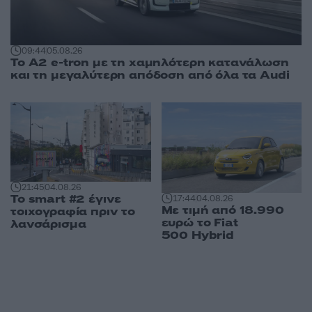
09:44
05.08.26
Το A2 e-tron με τη χαμηλότερη κατανάλωση
και τη μεγαλύτερη απόδοση από όλα τα Audi
21:45
04.08.26
Το smart #2 έγινε
17:44
04.08.26
Με τιμή από 18.990
τοιχογραφία πριν το
ευρώ το Fiat
λανσάρισμα
500 Hybrid