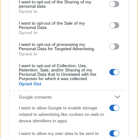
not limited to your visit or usage behaviour. You may click to
I want to opt-out of the Sharing of my
personal data.
grant or deny consent to Google and its third-party tags to
Opted In
use your data for below specified purposes in below Google
consent section.
I want to opt-out of the Sale of my
Personal Data.
Opted In
Πρώτη νίκη της Ferrari
Αμιγώς βρετανικό βά
φέτος στη Formula 1 – Ο
στο Grand Prix της For
Hamilton κέρδισε τον
1 στη Βαρκελώνη
I want to opt-out of processing my
Personal Data for Targeted Advertising.
Russell
Opted In
I want to opt-out of Collection, Use,
Σχόλια
Retention, Sale, and/or Sharing of my
Personal Data that Is Unrelated with the
Purposes for which it was collected.
Opted Out
Google consents
Σχολίασε εδώ
I want to allow Google to enable storage
related to advertising like cookies on web or
device identifiers in apps.
50 /50
I want to allow my user data to be sent to