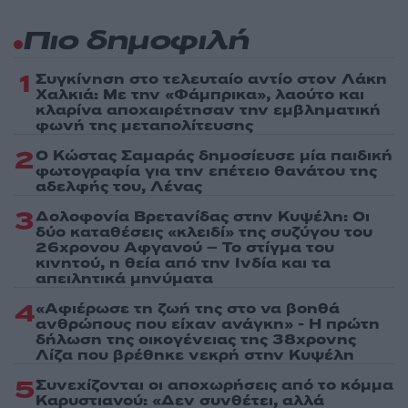
Πιο δημοφιλή
1
Συγκίνηση στο τελευταίο αντίο στον Λάκη
Χαλκιά: Με την «Φάμπρικα», λαούτο και
κλαρίνα αποχαιρέτησαν την εμβληματική
φωνή της μεταπολίτευσης
2
Ο Κώστας Σαμαράς δημοσίευσε μία παιδική
φωτογραφία για την επέτειο θανάτου της
αδελφής του, Λένας
3
Δολοφονία Βρετανίδας στην Κυψέλη: Οι
δύο καταθέσεις «κλειδί» της συζύγου του
26χρονου Αφγανού – Το στίγμα του
κινητού, η θεία από την Ινδία και τα
απειλητικά μηνύματα
4
«Αφιέρωσε τη ζωή της στο να βοηθά
ανθρώπους που είχαν ανάγκη» - Η πρώτη
δήλωση της οικογένειας της 38χρονης
Λίζα που βρέθηκε νεκρή στην Κυψέλη
5
Συνεχίζονται οι αποχωρήσεις από το κόμμα
Καρυστιανού: «Δεν συνθέτει, αλλά