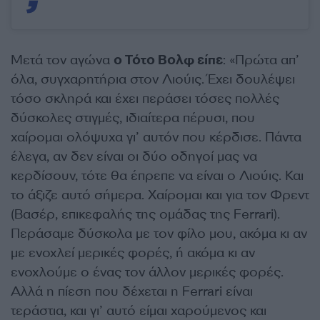
Μετά τον αγώνα
ο Τότο Βολφ είπε
: «Πρώτα απ’
όλα, συγχαρητήρια στον Λιούις. Έχει δουλέψει
τόσο σκληρά και έχει περάσει τόσες πολλές
δύσκολες στιγμές, ιδιαίτερα πέρυσι, που
χαίρομαι ολόψυχα γι’ αυτόν που κέρδισε. Πάντα
έλεγα, αν δεν είναι οι δύο οδηγοί μας να
κερδίσουν, τότε θα έπρεπε να είναι ο Λιούις. Και
το άξιζε αυτό σήμερα. Χαίρομαι και για τον Φρεντ
(Βασέρ, επικεφαλής της ομάδας της Ferrari).
Περάσαμε δύσκολα με τον φίλο μου, ακόμα κι αν
με ενοχλεί μερικές φορές, ή ακόμα κι αν
ενοχλούμε ο ένας τον άλλον μερικές φορές.
Αλλά η πίεση που δέχεται η Ferrari είναι
τεράστια, και γι’ αυτό είμαι χαρούμενος και