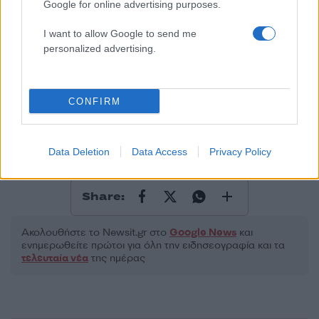
Google for online advertising purposes.
I want to allow Google to send me
personalized advertising.
2000 /2000
Υποβολή σχολίου
CONFIRM
Όροι Χρήσης
. Το site προστατεύεται από reCAPTCHA, ισχύουν
Πολιτική Απορρήτου
&
Όροι Χρήσης
της Google.
Driveit
Data Deletion
Data Access
Privacy Policy
FORMULA 1
Share:
Ακολουθήστε το Νewsit.gr στο
Google News
και
ενημερωθείτε πρώτοι για όλη την ειδησεογραφία και τα
τελευταία νέα
της ημέρας