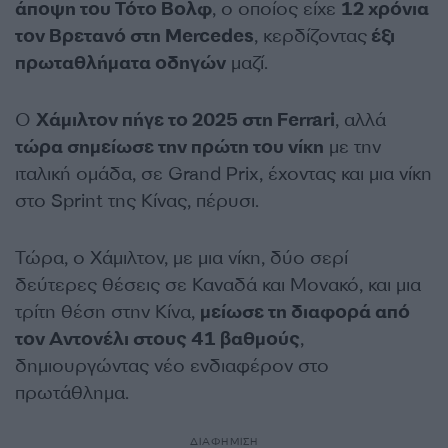
άποψη του Τότο Βολφ
, ο οποίος είχε
12 χρόνια
τον Βρετανό στη Mercedes
, κερδίζοντας
έξι
πρωταθλήματα οδηγών
μαζί.
Ο
Χάμιλτον πήγε το 2025 στη Ferrari
, αλλά
τώρα σημείωσε την πρώτη του νίκη
με την
ιταλική ομάδα, σε Grand Prix, έχοντας και μια νίκη
στο Sprint της Κίνας, πέρυσι.
Τώρα, ο Χάμιλτον, με μια νίκη, δύο σερί
δεύτερες θέσεις σε Καναδά και Μονακό, και μια
τρίτη θέση στην Κίνα,
μείωσε τη διαφορά από
τον Αντονέλι στους 41 βαθμούς
,
δημιουργώντας νέο ενδιαφέρον στο
πρωτάθλημα.
ΔΙΑΦΗΜΙΣΗ