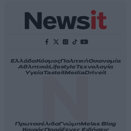
Ελλάδα
Κόσμος
Πολιτική
Οικονομία
Αθλητικά
Lifestyle
Τεχνολογία
Υγεία
Tasteit
Media
Driveit
Πρωτοσέλιδα
Γνώμη
Melas Blog
Καιρός
Παράξενες Ειδήσεις