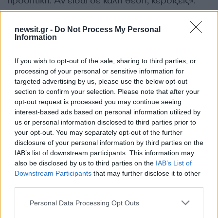
προοπτική. Αν είσαι σε καλή θέση, κερδίζεις».
ΔΙΑΦΗΜΙΣΗ
newsit.gr -
Do Not Process My Personal
Information
If you wish to opt-out of the sale, sharing to third parties, or
processing of your personal or sensitive information for
targeted advertising by us, please use the below opt-out
section to confirm your selection. Please note that after your
opt-out request is processed you may continue seeing
interest-based ads based on personal information utilized by
us or personal information disclosed to third parties prior to
your opt-out. You may separately opt-out of the further
disclosure of your personal information by third parties on the
IAB’s list of downstream participants. This information may
also be disclosed by us to third parties on the
IAB’s List of
Αν τα χάσατε
Downstream Participants
that may further disclose it to other
third parties.
Please note that this website/app uses one or more Google
Personal Data Processing Opt Outs
services and may gather and store information including but