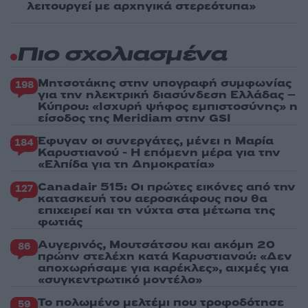
λειτουργεί με αρχηγικά στερεότυπα»
Πιο σχολιασμένα
Μητσοτάκης στην υπογραφή συμφωνίας
198
για την ηλεκτρική διασύνδεση Ελλάδας –
Κύπρου: «Ισχυρή ψήφος εμπιστοσύνης» η
είσοδος της Meridiam στην GSI
Έφυγαν οι συνεργάτες, μένει η Μαρία
184
Καρυστιανού - Η επόμενη μέρα για την
«Ελπίδα για τη Δημοκρατία»
Canadair 515: Οι πρώτες εικόνες από την
127
κατασκευή του αεροσκάφους που θα
επιχειρεί και τη νύχτα στα μέτωπα της
φωτιάς
Αυγερινός, Μουτσάτσου και ακόμη 20
86
πρώην στελέχη κατά Καρυστιανού: «Δεν
αποχωρήσαμε για καρέκλες», αιχμές για
«συγκεντρωτικό μοντέλο»
Το πολωμένο μελτέμι που τροφοδότησε
59