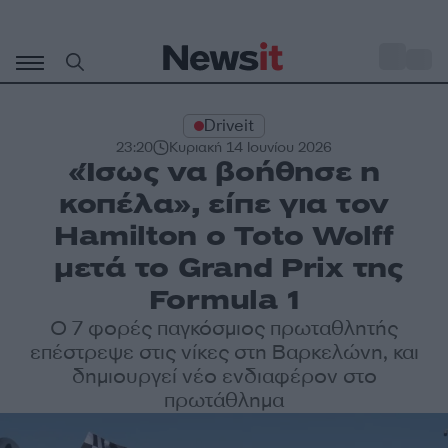
Μετάβαση
σε
o
30
περιεχόμενο
Driveit
23:20
Κυριακή 14 Ιουνίου 2026
«Ίσως να βοήθησε η
κοπέλα», είπε για τον
Hamilton ο Toto Wolff
μετά το Grand Prix της
Formula 1
Ο 7 φορές παγκόσμιος πρωταθλητής
επέστρεψε στις νίκες στη Βαρκελώνη, και
δημιουργεί νέο ενδιαφέρον στο
πρωτάθλημα