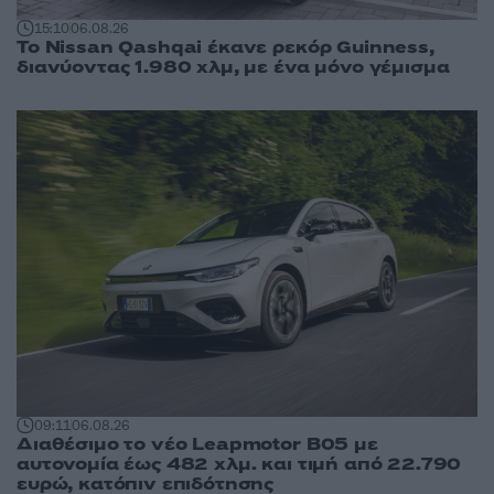
15:10
06.08.26
Το Nissan Qashqai έκανε ρεκόρ Guinness,
διανύοντας 1.980 χλμ, με ένα μόνο γέμισμα
09:11
06.08.26
Διαθέσιμο το νέο Leapmotor B05 με
αυτονομία έως 482 χλμ. και τιμή από 22.790
ευρώ, κατόπιν επιδότησης